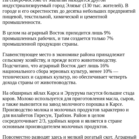
индустриализируемый город Элязыг (130 тыс. жителей). В
городе и его окрестностях до десятка небольших предприятий
пищевой, текстильной, хи­мической и цементной
промышленности.
В целом на аграрный Восток прихо­дится лишь 9%
промышленных рабочих, и там создается только 7%
промышленной продукции страны.
Главенствующее место в экономике района принадлежит
сельскому хозяй­ству, и прежде всего животноводству.
Подсчитано, что аграрный Восток дает лишь 16%
национального сбора зерновых культур, менее 10% —
технических и садо­вых культур, но обеспечивает четверть
дохода страны от животноводства.
На обширных яйлах Карса и Эрзурума пасутся большие стада
коров. Молоко используется для приготовления масла, сыров,
а также вывозится на завод молоч­ного порошка в Карсе.
Производство молока и молочных продуктов харак­терно и
для вилайетов Гиресун, Трабзон. Район в целом
сосредоточивает 2/3, удой­ных коров и является в стране
основным производителем молочных продуктов.
Повсеместно разводят здесь и мелкий рогатый скот. Аграрный