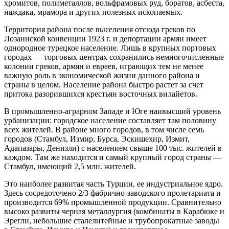
хромитов, полиметаллов, воль­фрамовых руд, боратов, асбеста,
наждака, мрамора и других полезных ископаемых.
Территория района после выселения от­сюда греков по
Лозаннской конвенции 1923 г. и депортации армян имеет
одно­родное турецкое население. Лишь в круп­ных портовых
городах — торговых цен­трах сохранились немногочисленные
ко­лонии греков, армян и евреев, играющих тем не менее
важную роль в экономиче­ской жизни данного района и
страны в целом. Население района быстро растет за счет
притока разорившихся крестьян восточ­ных вилайетов.
В промышленно-аграрном Западе и Юге на­ивысший уровень
урбанизации: город­ское население составляет там половину
всех жителей. В районе много городов, в том числе семь
городов (Стамбул, Из­мир, Бурса, Эскишехир, Измит,
Адапазары, Денизли) с населением свыше 100 тыс. жителей в
каждом. Там же на­ходится и самый крупный город стра­ны —
Стамбул, имеющий 2,5 млн. жите­лей.
Это наиболее развитая часть Турции, ее индустриальное ядро.
Здесь сосредоточено 2/3 фабрично-заводского пролета­риата и
производится 69% промышленной продукции. Сравнительно
высоко разви­ты черная металлургия (комбинаты в Карабюке и
Эрегли, небольшие сталели­тейные и трубопрокатные заводы