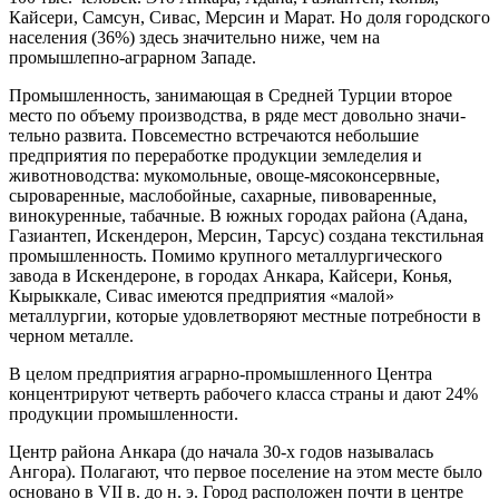
Кайсе­ри, Самсун, Сивас, Мерсин и Марат. Но доля городского
населения (36%) здесь значительно ниже, чем на
промышлепно-аграрном Западе.
Промышленность, занимающая в Сред­ней Турции второе
место по объему производства, в ряде мест довольно значи­
тельно развита. Повсеместно встречаются небольшие
предприятия по переработке продукции земледелия и
животноводства: мукомольные, овоще-мясоконсервные,
сыроваренные, маслобойные, сахарные, пивоваренные,
винокуренные, табачные. В южных городах района (Адана,
Газиантеп, Искендерон, Мерсин, Тарсус) создана текстильная
промышленность. Помимо крупного металлургического
завода в Искендероне, в городах Анкара, Кайсери, Конья,
Кырыккале, Сивас имеются пред­приятия «малой»
металлургии, которые удовлетворяют местные потребности в
черном металле.
В целом предприятия аграрно-промышленного Центра
концентрируют четверть рабочего класса страны и дают 24%
про­дукции промышленности.
Центр района Анкара (до начала 30-х годов называлась
Ангора). Полагают, что первое поселение на этом месте было
основано в VII в. до н. э. Город расположен почти в центре