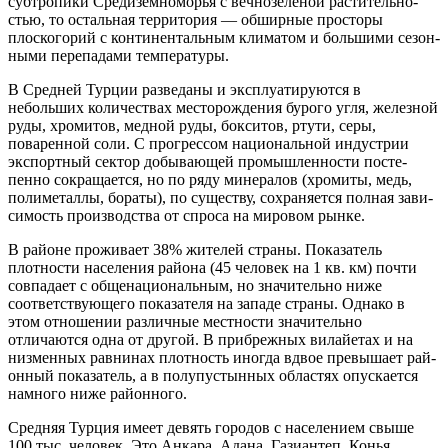
субтропики Средизем­номорья с вечнозеленой растительно­
стью, то остальная территория — обшир­ные просторы
плоскогорий с континен­тальным климатом и большими сезон­
ными перепадами температуры.
В Средней Турции разведаны и эксплу­атируются в
небольших количествах месторождения бурого угля, железной
руды, хромитов, медной руды, бокситов, ртути, серы,
поваренной соли. С прогрессом национальной индустрии
экспортный сек­тор добывающей промышленности посте­
пенно сокращается, но по ряду минералов (хромиты, медь,
полиметаллы, бораты), по существу, сохраняется полная зави­
симость производства от спроса на миро­вом рынке.
В районе проживает 38% жителей стра­ны. Показатель
плотности населения рай­она (45 человек на 1 кв. км) почти
совпа­дает с общенациональным, но значи­тельно ниже
соответствующего показате­ля на западе страны. Однако в
этом отно­шении различные местности значительно
отличаются одна от другой. В прибреж­ных вилайетах и на
низменных равнинах плотность иногда вдвое превышает рай­
онный показатель, а в полупустынных областях опускается
намного ниже рай­онного.
Средняя Турция имеет девять городов с населением свыше
100 тыс. человек. Это Анкара, Адана, Газиантеп, Конья,