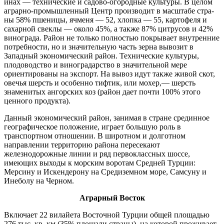
инах — технические и садово-огородные культуры. В целом
аграрно-промышленный Центр производит в масштабе стра­
ны 58% пшеницы, ячменя — 52, хлоп­ка — 55, картофеля и
сахарной свеклы — около 45%, а также 87% цитрусов и 42%
винограда. Район не только полностью покрывает внутренние
потребности, но и значительную часть зерна вывозит в
Западный экономический район. Техни­ческие культуры,
плодоводство и вино­градарство в значительной мере
ориентированы на экспорт. На вывоз идут также живой скот,
овечья шерсть и особенно тифтик, или мохер,— шерсть
знамени­тых ангорских коз (район дает почти 100% этого
ценного продукта).
Данный экономический район, занимая в стране срединное
географическое поло­жение, играет большую роль в
транспорт­ном отношении. В широтном и долготном
направлении территорию района пересе­кают
железнодорожные линии и ряд пер­воклассных шоссе,
имеющих выходы к морским воротам Средней Турции:
Мерсину и Искендерону на Средиземном море, Самсуну и
Инеболу на Черном.
Аграрный Восток
Включает 22 вилайета Восточной Турции общей площадью
276 тыс. кв. км (35% плошали страны), на которой проживает