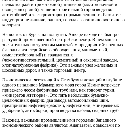
шелкоткацкой и трикотажной), пищевой (мясо-молоч­ной и
овощеконсервной), машиностро­ительной (производство
автомобилей и электромоторов) промышленности. Раз­витие
индустрии не лишило, однако, города его типично восточного
колорита.
На восток от Бурсы на полпути к Анкаре находится быстро
растущий про­мышленный центр Эскишехир. В нем много
значительных по турецким масштабам предприятий: военных
(заво­ды артиллерийского оборудования, ми­нометный,
самолетосборочный) и гра­жданских
(локомотивостроительный, це­ментный и сахарный заводы,
хлопчатобу­мажная фабрика). Это важный узел железных и
шоссейных дорог, а также торговый центр.
Экономически тяготеющий к Стамбулу и лежащий в глубине
одного из заливов Мраморного моря город Измит встречает
приезжего лесом фа­бричных труб или, как говорят турки,
«минаретов Ататюрка». Это пять неболь­ших бумажно-
целлюлозных фабрик, два завода автомобильных шин,
предприятия нефтепереработки, нефтехимии, мине­ральных
удобрений, автосборки, произ­водства кабеля, сварных труб.
Наконец, важными промышленными городами Западного
экономического района являются: Адапазары, с заводами по