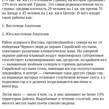
23% всех жителей Турции. Это самая редконаселенная часть
страны: средняя плотность 29 человек на 1 кв. км против 70
на Западе и 45 человек на 1 кв. км в Центре. В него входят
такие районы как:
1. Восточная Анатолия
2. Юго-восточная Анатолия
Район аграрного Востока, протянув­шийся с севера на юг от
побережья Чер­ного моря до окраин Сирийской пустыни,
охватывает различные климатические зоны. На северной
окраине района влаж­ный воздух черноморских субтропиков
способствует культивированию чая, ци­трусов, на крайнем юге
— выжженная знойным солнцем и горячим дыханием
Сирийской пустыни степь, имеющая кое-где полупустынные
ландшафты, в цен­тре — сменяющие одна другую гряды гор,
на вершинах которых отливают голу­бизной вечные снега, а у
подножия гор и в долинах возделываются маслины и
виноград.
Лесов мало — около 4 млн. га, и они занимают не более 15%
территории рай­она. Вырубаемые в течение столетий, они во
многих местах ныне почти совсем сведены.