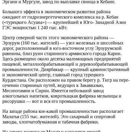
Эргани и Мургуле, завод по выплавке свинца в Кебане.
Большого эффекта в экономическом раз­витии района
ожидают от гидроэнергети­ческого комплекса на р. Кебан
(«турец­кого Асуана») — крупнейшей в Юго- Занадной Азии
ГЭС мощностью 1 240 гыс. кВт.
Центр северной части этого экономи­ческого района —
Эрзурум (160 тыс. жителей) — узел железных и шоссей­ных
дорог, расположенный в юго-восточ­ном углу Эрзурумской
равнины, близ руин старинного армянского города Ка­рин.
Здесь размещено около десятка маломощных предприятий
пищевой, ме­таллообрабатывающей и деревообраба­тывающей
промышленности. Диярбакыр — крупный административный
и экономический центр, главный город турецкого
Курдистана. Он распо­ложен на правом берегу р. Тигр на пере­
сечении старинных путей, ведущих к Закавказью,
Месопотамии и Сирии. Имеется небольшой за­вод
алкогольных напитков, ковроткацкая фабрика мельницы и
рисорушки — вот и вся его промышленность.
На западе района кое-какой промыш­ленностью располагает
Малатья (155 тыс. жителей). Это сахарный и спиртовой
заводы, хлопчатобумажная и табачная фабрики.
На северо-востоке от Малатьи нахо­дится другой