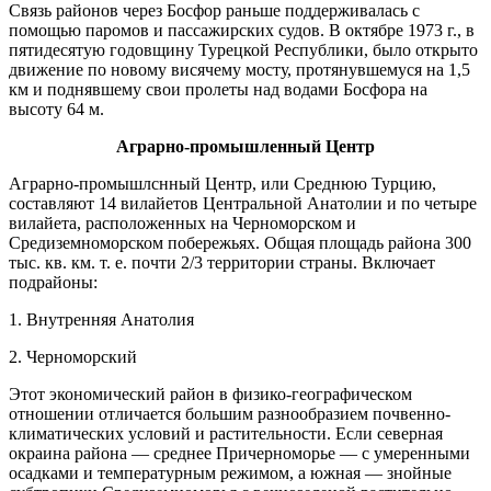
Связь районов через Босфор раньше поддерживалась с
помощью паромов и пассажирских судов. В октябре 1973 г., в
пятидесятую годовщину Турецкой Респу­блики, было открыто
движение по новому висячему мосту, протянувшемуся на 1,5
км и поднявшему свои пролеты над водами Босфора на
высоту 64 м.
Аграрно-промышленный Центр
Аграрно-промышлснный Центр, или Среднюю Турцию,
составляют 14 вилай­етов Центральной Анатолии и по четыре
вилайета, расположенных на Черномор­ском и
Средиземноморском побережьях. Общая площадь района 300
тыс. кв. км. т. е. почти 2/3 территории страны. Включает
подрайоны:
1. Внутренняя Анатолия
2. Черноморский
Этот экономический район в физико-географическом
отношении отличается большим разнообразием почвенно-
климатических условий и растительности. Если северная
окраина района — среднее Причерноморье — с умеренными
осад­ками и температурным режимом, а южная — знойные