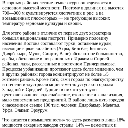
В горных районах летние температуры определяются в
основном высотой мест­ности. Поэтому в долинах на высотах
700—900 м культивируются хлопчатник и рис, а на
возвышенных плоского­рьях — не требующие высоких
темпера­тур зерновые культуры и овощи.
Для этого района в отличие от первых двух характерна
большая национальная пестрота. Примерно половину
населения Востока составляют турки, остальные курды,
имеющие в ряде вилайетов (Агры, Бингёле, Битлисе,
Диярбакыре, Муше, Сиирте, Ване) абсолютное большинство,
арабы, обитающие в пограничных с Ира­ком и Сирией
районах, лазы, расселенные в восточном Причерноморье.
Процессы урбанизации протекают здесь более медленно, чем
в других рай­онах: города концентрируют не более 1/5
жителей района. Кроме того, сами города по благоустройству
и степени индустриализации заметно уступают го­родам
Западной и Средней Турции: в них отсутствуют
централизованное водоснаб­жение, отопление и канализация,
мало современных предприятий. В районе лишь пять городов
с населением свыше 100 тыс. человек: Диярбакыр, Малатья.
Урфа, Элязыг, Эрзурум.
Что касается промышленности» то здесь размещено лишь 18%
мощности сахарных заводов страны, 14% — цементных и