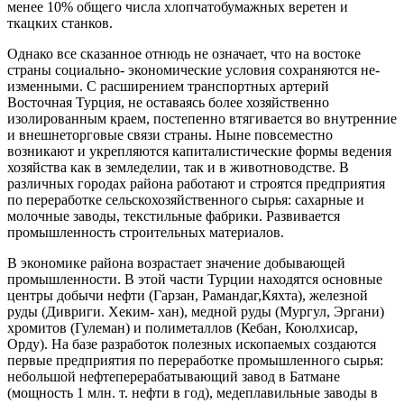
менее 10% общего числа хлопчатобумажных веретен и
ткацких станков.
Однако все сказанное отнюдь не озна­чает, что на востоке
страны социально- экономические условия сохраняются не­
изменными. С расширением транспорт­ных артерий
Восточная Турция, не оставаясь более хозяйственно
изолированным краем, постепенно втягивается во внутренние
и внешнеторговые связи страны. Ныне повсеместно
возникают и укрепля­ются капиталистические формы ведения
хозяйства как в земледелии, так и в животноводстве. В
различных городах района работают и строятся предприятия
по переработке сельскохозяйственного сырья: сахарные и
молочные заводы, тек­стильные фабрики. Развивается
промыш­ленность строительных материалов.
В экономике района возрастает зна­чение добывающей
промышленности. В этой части Турции находятся основные
центры добычи нефти (Гарзан, Рамандаг,Кяхта), железной
руды (Дивриги. Хеким- хан), медной руды (Мургул, Эргани)
хромитов (Гулеман) и полиметаллов (Ке­бан, Коюлхисар,
Орду). На базе разрабо­ток полезных ископаемых создаются
пер­вые предприятия по переработке про­мышленного сырья:
небольшой нефтепе­рерабатывающий завод в Батмане
(мощность 1 млн. т. нефти в год), медепла­вильные заводы в