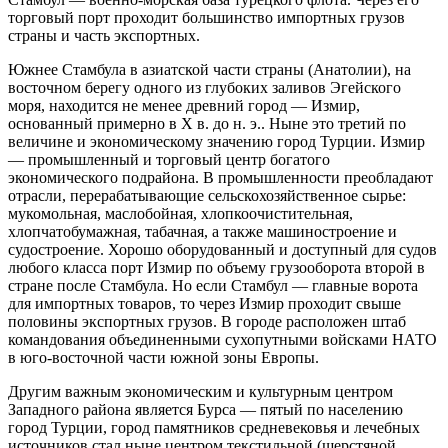
торговый порт про­ходит большинство импортных грузов
страны и часть экспортных.
Южнее Стамбула в азиатской части страны (Анатолии), на
восточном берегу одного из глубоких заливов Эгейского
моря, находится не менее древний го­род — Измир,
основанный примерно в X в. до н. э.. Ныне это третий по
величине и эко­номическому значению город Турции. Измир
— промышленный и торговый центр богатого
экономического подрай­она. В промышленности преобладают
от­расли, перерабатывающие сельскохозяй­ственное сырье:
мукомольная, маслобойная, хлопкоочистительная,
хлопчатобумажная, табачная, а также машиностро­ение и
судостроение. Хорошо оборудо­ванный и доступный для судов
любого класса порт Измир по объему грузооборота второй в
стране после Стамбула. Но если Стамбул — главные ворота
для им­портных товаров, то через Измир прохо­дит свыше
половины экспортных грузов. В городе располо­жен штаб
командования объединенными сухопутными войсками НАТО
в юго-вос­точной части южной зоны Европы.
Другим важным экономическим и культурным центром
Западного района является Бурса — пятый по населению
город Турции, город памятников средневековья и лечебных
источников стал ныне центром текстильной (шерстяной,