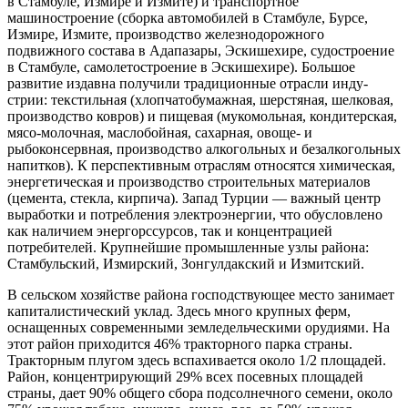
в Стам­буле, Измире и Измите) и транспортное
машиностроение (сборка автомобилей в Стамбуле, Бурсе,
Измире, Измите, произ­водство железнодорожного
подвижного состава в Адапазары, Эскишехире, судо­строение
в Стамбуле, самолетостроение в Эскишехире). Большое
развитие издавна получили традиционные отрасли инду­
стрии: текстильная (хлопчатобумажная, шерстяная, шелковая,
производство ков­ров) и пищевая (мукомольная, кондитер­ская,
мясо-молочная, маслобойная, сахар­ная, овоще- и
рыбоконсервная, произ­водство алкогольных и безалкогольных
напитков). К перспективным отраслям от­носятся химическая,
энергетическая и производство строительных материалов
(цемента, стекла, кирпича). Запад Тур­ции — важный центр
выработки и потре­бления электроэнергии, что обусловлено
как наличием энергорссурсов, так и кон­центрацией
потребителей. Крупнейшие промышленные узлы района:
Стамбуль­ский, Измирский, Зонгулдакский и Измитский.
В сельском хозяйстве района гос­подствующее место занимает
капитали­стический уклад. Здесь много крупных ферм,
оснащенных современными земле­дельческими орудиями. На
этот район приходится 46% тракторного парка стра­ны.
Тракторным плугом здесь вспахива­ется около 1/2 площадей.
Район, концен­трирующий 29% всех посевных площадей
страны, дает 90% общего сбора подсолнеч­ного семени, около