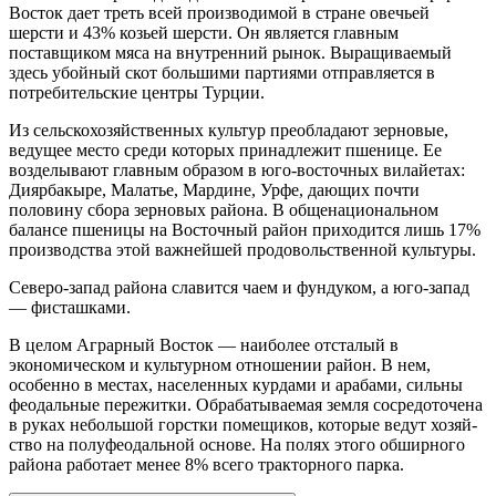
Восток дает треть всей производимой в стране овечьей
шерсти и 43% козьей шерсти. Он является главным
поставщиком мяса на внутрен­ний рынок. Выращиваемый
здесь убой­ный скот большими партиями отправля­ется в
потребительские центры Турции.
Из сельскохозяйственных культур пре­обладают зерновые,
ведущее место среди которых принадлежит пшенице. Ее
возде­лывают главным образом в юго-восточ­ных вилайетах:
Диярбакыре, Малатье, Мардине, Урфе, дающих почти
половину сбора зерновых района. В общенацио­нальном
балансе пшеницы на Восточный район приходится лишь 17%
производст­ва этой важнейшей продовольственной культуры.
Северо-запад района славится чаем и фундуком, а юго-запад
— фисташками.
В целом Аграрный Восток — наиболее отста­лый в
экономическом и культурном отно­шении район. В нем,
особенно в местах, населенных курдами и арабами, сильны
феодальные пережитки. Обрабатываемая земля сосредоточена
в руках небольшой горстки помещиков, которые ведут хозяй­
ство на полуфеодальной основе. На полях этого обширного
района работает менее 8% всего тракторного парка.