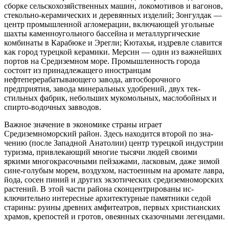
сборке сельскохо­зяйственных машин, локомотивов и ваго­нов,
стекольно-керамических и деревян­ных изделий; Зонгулдак —
центр промышленной агломера­ции, включающей угольные
шахты ка­менноугольного бассейна и металлурги­ческие
комбинаты в Карабюке и Эрегли; Кютахья, издревле сла­вится
как город турецкой керамики. Мерсин — один из важнейших
портов на Средизем­ном море. Промышленность города
состоит из принадлежащего ино­странцам
нефтеперерабатывающего завода, автосборочного
предприятия, заво­да минеральных удобрений, двух тек­
стильных фабрик, небольших мукомоль­ных, маслобойных и
спирто-водочных за­вводов.
Важное значение в экономике страны играет
Средиземноморский район. Здесь находится второй по зна­
чению (после Западной Анатолии) центр турецкой индустрии
туризма, привлека­ющий многие тысячи людей своими
яркими многокрасочными пейзажами, ла­сковым, даже зимой
сине-голубым мо­рем, воздухом, настоенным на аромате лавра,
йода, сосен пиний и других экзоти­ческих средиземноморских
растений. В этой части района сконцентрированы ис­
ключительно интересные архитектурные памятники седой
старины: руины древних амфитеатров, первых христианских
хра­мов, крепостей и гротов, овеянных ска­зочными легендами.