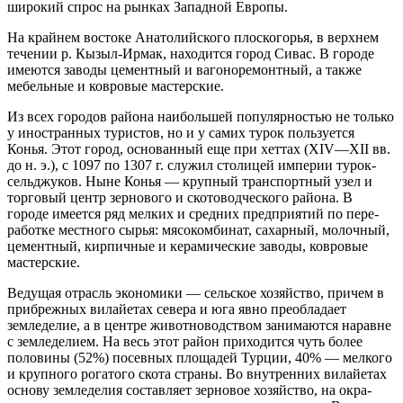
широкий спрос на рынках Западной Европы.
На крайнем востоке Анатолийского плоскогорья, в верхнем
течении р. Кызыл-Ирмак, находится город Сивас. В го­роде
име­ются заводы цементный и вагоноремонтный, а также
мебельные и ков­ровые мастерские.
Из всех городов района наибольшей популярностью не только
у иностранных туристов, но и у самих турок пользуется
Конья. Этот город, основан­ный еще при хеттах (XIV—XII вв.
до н. э.), с 1097 по 1307 г. служил столи­цей империи турок-
сельджуков. Ныне Конья — круп­ный транспортный узел и
торговый центр зернового и скотоводческого района. В
городе имеется ряд мелких и средних предприятий по пере­
работке местного сырья: мясокомбинат, сахарный, молочный,
цементный, кир­пичные и керамические заводы, ковровые
мастерские.
Ведущая отрасль эко­номики — сельское хозяйство, причем в
прибрежных вилайетах севера и юга явно преобладает
земледелие, а в центре животноводством занимаются наравне
с земледелием. На весь этот район прихо­дится чуть более
половины (52%) посев­ных площадей Турции, 40% — мелкого
и крупного рогатого скота страны. Во вну­тренних вилайетах
основу земледелия со­ставляет зерновое хозяйство, на окра­