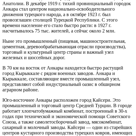
Анатолии. В декабре 1919 г. тихий провинциальный городок
Анкара стал центром национально-освободительного
движения турецкого народа, а в октябре 1923 г. был
провозглашен столицей Ту­рецкой Республики. С этого
времени население его стало быстро расти: в 1927 г.
насчитывалось 75 тыс. жителей, а сейчас около 2 млн.
Ныне это промышленный (пищевая, машиностроительная,
цементная, деревообрабатывающая отрасли производства),
торговый и культурный центр страны и важный узел
железных и шоссейных дорог.
В 70 км на восток от Анкары находит­ся быстро растущий
город Кырыккале с рядом военных заводов. Анкара и
Кырыккале, составляющие вместе про­мышленный узел,
представляют собой индустриальный оазис в обширном
аграрном районе.
Юго-восточнее Анкары расположен город Кайсери. Это
промышленный и торговый центр Сред­ней Турции. В городе
работает хлопчатобумажный комбинат, построенный в 30-х
годах при техниче­ской и экономической помощи Совет­ского
Союза, а также самолетосборочный завод, мясокомбинат,
сахарный и молочный заводы. Кайсери — один из старейших
центров кустарного производ­ства турецких ковров, имеющих