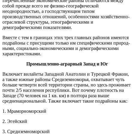
Перечислен­ные экономические районы отличаются между
собой прежде всего не физико-географической
неоднородностью, а гос­подствующим типом
производственных отношений, особенностями хозяйственно-
отраслевой структуры, этнографически­ми и
демографическими показателями.
Вместе с тем в границах этих трех глав­ных районов имеются
подрайоны с прису­щими только им специфическими природ­
ными, социально-экономическими и де­мографическими
характеристиками.
Промышленно-аграрный Запад и Юг
Включает вилайеты Западной Анатолии и Турецкой Фракии,
а также южные районы Средиземноморья, охватывает чуть
больше четверти всей территории страны, но здесь проживает
почти 2/5 населения республики. Вот почему плотность на
Западе (70 человек на 1 кв. км) в полтора раза выше
средненациональной. Также включает такие подрайоны как:
1. Мраморноморский
2. Эгейский
3. Средиземноморский