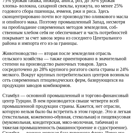
75% урожая табака, инжира, аниса, роз, до 50% урожая
хлопка- волокна, сахарной свеклы, кунжута, но менее 25%
годового сбора пшеницы, ячме­ня, ржи и риса. Здесь
сконцентрировано почти все производство оливкового масла
и опийного мака. Поэтому промышлен­ный Запад, несмотря
на преобладание современных методов земледелия, соб­
ственным хлебом себя не обеспечивает и часть потребностей
покрывает за счет завоза зерна из соседнего Центрального
района и импорта его из-за границы.
Животноводство — вторая после земле­делия отрасль
сельского хозяйства — также ориентировано в значительной
сте­пени на производство рыночных товаров. Здесь
сосредоточено до 28% крупного рогатого скота страны и 24%
мелко­го. Вокруг крупных потребительских центров возникла
сеть современных птицеводческих ферм, базирующихся на
продукции заводов комбикормов.
Стамбул — основной промышленный и торгово-финансовый
центр Турции. В нем производится свыше четверти всей
промышленной продукции страны. Ка­жется, нет отрасли,
которую нельзя было бы встретить в этом городе. Это и легкая
(текстильная, кожевенно-обувная, сте­кольная) и пищевкусовая
(мукомольная, кондитерская, мясо-молочная, табачная) и
тяжелая промышленность (машино­строение и судостроение).
Стамбул — военно-морская база турец­кого флота. Через его