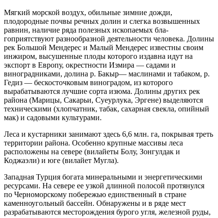
Мягкий морской воздух, обильные зим­ние дожди,
плодородные почвы речных долин и слегка возвышенных
равнин, наличие ряда полезных ископаемых бла­
гоприятствуют разнообразной деятельно­сти человека. Долины
рек Большой Мендерес и Малый Мендерес известны своим
инжиром, высушенные плоды которого издавна идут на
экспорт в Европу, окрест­ности Измира — садами и
виноградника­ми, долина р. Бакыр— маслинами и табаком, р.
Гедиз — бескосточковым ви­ноградом, из которого
вырабатываются лучшие сорта изюма. Долины других рек
района (Марицы, Сакарьи, Суеурлука, Эргене) выделяются
техническими (хлоп­чатник, табак, сахарная свекла, опийный
мак) и садовыми культурами.
Леса и кустарники занимают здесь 6,6 млн. га, покрывая треть
территории района. Особенно крупные массивы леса
расположены на севере (вилайеты Болу, Зонгулдак и
Коджаэли) и юге (вилайет Мугла).
Западная Турция богата минеральными и энергетическими
ресурсами. На севере ее узкой длинной полосой протянулся
по Черноморскому побережью единствен­ный в стране
каменноугольный бассейн. Обнаружены и в ряде мест
разрабатыва­ются месторождения бурого угля, желез­ной руды,