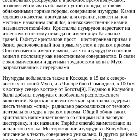
позволяя ей смывать обломки пустой породы, оставляя
обнаженными горные породы, содержащие изумруды. Камни
хорошего качества, пригодные для огранки, известны под
местным названием canutillos, а низкокачественные камни
называются moral-Ions. Кристаллы изумрудов нарастают на
известняк и поэтому никогда не имеют двух базальных
граней. Габитус кристаллов прост – шестигранная призма и
базис, расположенный под прямым углом к граням призмы.
Они неизменно имеют изъяны, так что изумруд без изъянов
вошел в пословицу как недостижимое совершенство. В связи
с экономическими и другими трудностями копи в Мусо
разрабатывались с перерывами.
Изумруды добывались также в Коскеце, в 15 км к северо-
востоку от копей Мусо, и в Чиворе близ Сомондоко, в 100 км
к востоку-северо-востоку от Боготы[9]. Недавно в Колумбии
были добыты изумруды с необычным расположением
включений. Короткие призматические кристаллы содержат
шесть темных «спиц», радиально расходящихся от темного
центрального ядра к граням призмы. Общий облик таких
кристаллов напоминает колесо со спицами или часовую
шестеренку, и их название Trapiche emerald заимствовано из
испанского языка. Месторождение изумрудов в Колумбии,
описанное в тексте, совершенно уникально. В других районах
мира подобных месторождений не встречено. Пока