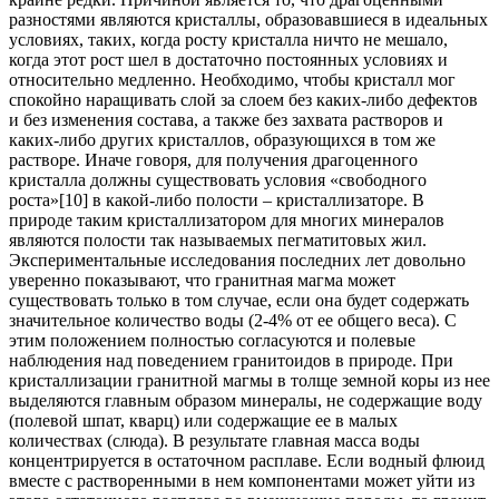
разностями являются кристаллы, образовавшиеся в идеальных
условиях, таких, когда росту кристалла ничто не мешало,
когда этот рост шел в достаточно постоянных условиях и
относительно медленно. Необходимо, чтобы кристалл мог
спокойно наращивать слой за слоем без каких-либо дефектов
и без изменения состава, а также без захвата растворов и
каких-либо других кристаллов, образующихся в том же
растворе. Иначе говоря, для получения драгоценного
кристалла должны существовать условия «свободного
роста»[10] в какой-либо полости – кристаллизаторе. В
природе таким кристаллизатором для многих минералов
являются полости так называемых пегматитовых жил.
Экспериментальные исследования последних лет довольно
уверенно показывают, что гранитная магма может
существовать только в том случае, если она будет содержать
значительное количество воды (2-4% от ее общего веса). С
этим положением полностью согласуются и полевые
наблюдения над поведением гранитоидов в природе. При
кристаллизации гранитной магмы в толще земной коры из нее
выделяются главным образом минералы, не содержащие воду
(полевой шпат, кварц) или содержащие ее в малых
количествах (слюда). В результате главная масса воды
концентрируется в остаточном расплаве. Если водный флюид
вместе с растворенными в нем компонентами может уйти из