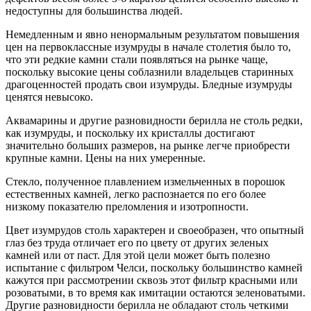
недоступны для большинства людей.
Немедленным и явно ненормальным результатом повышения
цен на первоклассные изумруды в начале столетия было то,
что эти редкие камни стали появляться на рынке чаще,
поскольку высокие цены соблазнили владельцев старинных
драгоценностей продать свои изумруды. Бледные изумруды
ценятся невысоко.
Аквамарины и другие разновидности берилла не столь редки,
как изумруды, и поскольку их кристаллы достигают
значительно больших размеров, на рынке легче приобрести
крупные камни. Цены на них умеренные.
Стекло, полученное плавлением измельченных в порошок
естественных камней, легко распознается по его более
низкому показателю преломления и изотропности.
Цвет изумрудов столь характерен и своеобразен, что опытный
глаз без труда отличает его по цвету от других зеленых
камней или от паст. Для этой цели может быть полезно
испытание с фильтром Челси, поскольку большинство камней
кажутся при рассмотрении сквозь этот фильтр красными или
розоватыми, в то время как имитации остаются зеленоватыми.
Другие разновидности берилла не обладают столь четкими