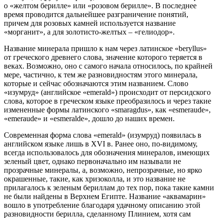
о «желтом берилле» или «розовом берилле». В последнее
время проводится дальнейшее разграничение понятий,
причем для розовых камней используется название
«морганит», а для золотисто-желтых – «гелиодор».
Название минерала пришло к нам через латинское «beryllus»
от греческого древнего слова, значение которого теряется в
веках. Возможно, оно с самого начала относилось, по крайней
мере, частично, к тем же разновидностям этого минерала,
которые и сейчас обозначаются этим названием. Слово
«изумруд» (английское «emerald») происходит от персидского
слова, которое в греческом языке преобразилось и через такие
измененные формы латинского «smaragdus», как «esmeraude»,
«emeraude» и «esmeralde», дошло до наших времен.
Современная форма слова «emerald» (изумруд) появилась в
английском языке лишь в XVI в. Ранее оно, по-видимому,
всегда использовалось для обозначения минералов, имеющих
зеленый цвет, однако первоначально им называли не
прозрачные минералы, а, возможно, непрозрачные, но ярко
окрашенные, такие, как хризоколла, и это название не
прилагалось к зеленым бериллам до тех пор, пока такие камни
не были найдены в Верхнем Египте. Название «аквамарин»
вошло в употребление благодаря удачному описанию этой
разновидности берилла, сделанному Плинием, хотя сам