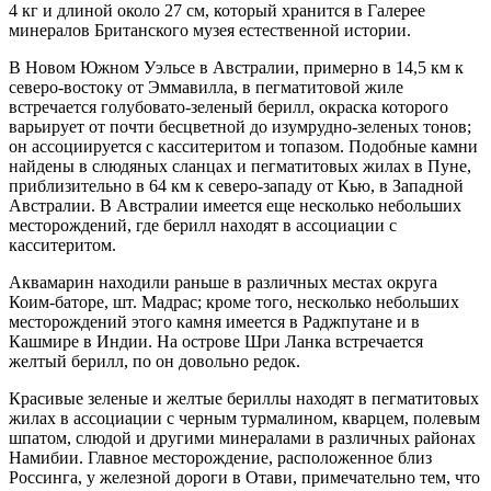
4 кг и длиной около 27 см, который хранится в Галерее
минералов Британского музея естественной истории.
В Новом Южном Уэльсе в Австралии, примерно в 14,5 км к
северо-востоку от Эммавилла, в пегматитовой жиле
встречается голубовато-зеленый берилл, окраска которого
варьирует от почти бесцветной до изумрудно-зеленых тонов;
он ассоциируется с касситеритом и топазом. Подобные камни
найдены в слюдяных сланцах и пегматитовых жилах в Пуне,
приблизительно в 64 км к северо-западу от Кью, в Западной
Австралии. В Австралии имеется еще несколько небольших
месторождений, где берилл находят в ассоциации с
касситеритом.
Аквамарин находили раньше в различных местах округа
Коим-баторе, шт. Мадрас; кроме того, несколько небольших
месторождений этого камня имеется в Раджпутане и в
Кашмире в Индии. На острове Шри Ланка встречается
желтый берилл, по он довольно редок.
Красивые зеленые и желтые бериллы находят в пегматитовых
жилах в ассоциации с черным турмалином, кварцем, полевым
шпатом, слюдой и другими минералами в различных районах
Намибии. Главное месторождение, расположенное близ
Россинга, у железной дороги в Отави, примечательно тем, что