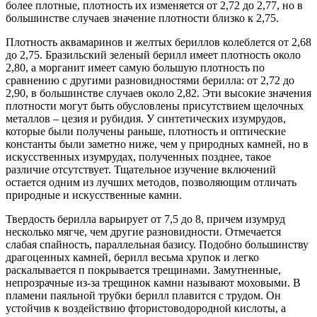
более плотные, плотность их изменяется от 2,72 до 2,77, но в
большинстве случаев значение плотности близко к 2,75.
Плотность аквамаринов и желтых бериллов колеблется от 2,68
до 2,75. Бразильский зеленый берилл имеет плотность около
2,80, а морганит имеет самую большую плотность по
сравнению с другими разновидностями берилла: от 2,72 до
2,90, в большинстве случаев около 2,82. Эти высокие значения
плотности могут быть обусловлены присутствием щелочных
металлов – цезия и рубидия. У синтетических изумрудов,
которые были получены раньше, плотность и оптические
константы были заметно ниже, чем у природных камней, но в
искусственных изумрудах, полученных позднее, такое
различие отсутствует. Тщательное изучение включений
остается одним из лучших методов, позволяющим отличать
природные и искусственные камни.
Твердость берилла варьирует от 7,5 до 8, причем изумруд
несколько мягче, чем другие разновидности. Отмечается
слабая спайность, параллельная базису. Подобно большинству
драгоценных камней, берилл весьма хрупок и легко
раскалывается п покрывается трещинами. Замутненные,
непрозрачные из-за трещинок камни называют моховыми. В
пламени паяльной трубки берилл плавится с трудом. Он
устойчив к воздействию фтористоводородной кислоты, а