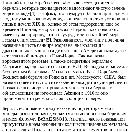
Плиний и не употреблял его: «Больше всего ценятся те
бериллы, которые своим цветом напоминают чистую зелень
морских вод»[4]. Тот факт, что изумруд и берилл принадлежат
к одному минеральному виду, с определенностью установили
лишь в начале XIX в.; однако об этом подозревали еще во
времена Плиния, который писал: «Берилл, как полагают,
имеет ту же природу, что и изумруд, или по крайней мере
весьма с ним сходен»[5]. Разновидность морганит получила
название в честь банкира Моргана, чья коллекция
драгоценных камней находится ныне в Американском музее
естественной истории в Нью-Йорке. Лакруа назвал
воробьевитом розовые, а также бесцветные бериллы с
Мадагаскара, однако это название В. И. Вернадский ранее дал
бесцветным бериллам с Урала в память о В. И. Воробьеве.
Бесцветный берилл из Гошена в шт. Массачусетс, США, был
назван гошенитом, по это название выходит из употребления.
Название «гелиодор» прилагается к желтым бериллам,
обнаруженным на юго-западе Африки в 1910 г.; оно
происходит от греческих слов «солнце» и «дар».
Берилл, если иметь в виду название, под которым этот
минерал известен науке, является алюмосиликатом бериллия
и имеет формулу Be3Al2Si6O18. Анализы часто показывают
присутствие в нем небольших количеств щелочных металлов,
а также гелия. Полагают, что атомы этих элементов не входят