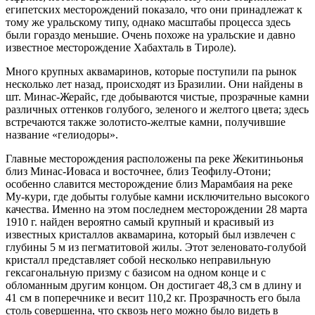
египетских месторождений показало, что они принадлежат к
тому же уральскому типу, однако масштабы процесса здесь
были гораздо меньшие. Очень похоже на уральские и давно
известное месторождение Хабахталь в Тироле).
Много крупных аквамаринов, которые поступили па рынок
несколько лет назад, происходят из Бразилии. Они найдены в
шт. Минас-Жерайс, где добываются чистые, прозрачные камни
различных оттенков голубого, зеленого и желтого цвета; здесь
встречаются также золотисто-желтые камни, получившие
название «гелиодоры».
Главные месторождения расположены па реке Жекитиньонья
близ Минас-Иоваса и восточнее, близ Теофилу-Отони;
особенно славится месторождение близ Марамбаия на реке
Му-кури, где добыты голубые камни исключительно высокого
качества. Именно на этом последнем месторождении 28 марта
1910 г. найден вероятно самый крупный и красивый из
известных кристаллов аквамарина, который был извлечен с
глубины 5 м из пегматитовой жилы. Этот зеленовато-голубой
кристалл представляет собой несколько неправильную
гексагональную призму с базисом на одном конце и с
обломанным другим концом. Он достигает 48,3 см в длину и
41 см в поперечнике и весит 110,2 кг. Прозрачность его была
столь совершенна, что сквозь него можно было видеть в