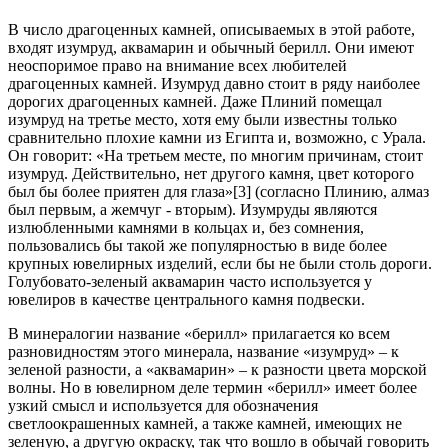
В число драгоценных камней, описываемых в этой работе,
входят изумруд, аквамарин и обычный берилл. Они имеют
неоспоримое право на внимание всех любителей
драгоценных камней. Изумруд давно стоит в ряду наиболее
дорогих драгоценных камней. Даже Плиний помещал
изумруд на третье место, хотя ему были известны только
сравнительно плохие камни из Египта и, возможно, с Урала.
Он говорит: «На третьем месте, по многим причинам, стоит
изумруд. Действительно, нет другого камня, цвет которого
был бы более приятен для глаза»[3] (согласно Плинию, алмаз
был первым, а жемчуг - вторым). Изумруды являются
излюбленными камнями в кольцах и, без сомнения,
пользовались бы такой же популярностью в виде более
крупных ювелирных изделий, если бы не были столь дороги.
Голубовато-зеленый аквамарин часто используется у
ювелиров в качестве центрального камня подвески.
В минералогии название «берилл» прилагается ко всем
разновидностям этого минерала, название «изумруд» – к
зеленой разности, а «аквамарин» – к разности цвета морской
волны. Но в ювелирном деле термин «берилл» имеет более
узкий смысл и используется для обозначения
светлоокрашенных камней, а также камней, имеющих не
зеленую, а другую окраску, так что вошло в обычай говорить