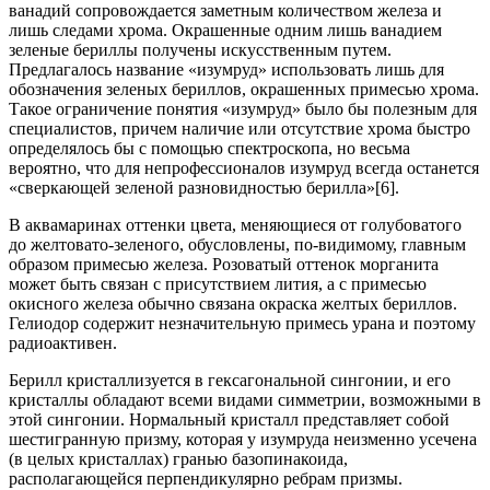
ванадий сопровождается заметным количеством железа и
лишь следами хрома. Окрашенные одним лишь ванадием
зеленые бериллы получены искусственным путем.
Предлагалось название «изумруд» использовать лишь для
обозначения зеленых бериллов, окрашенных примесью хрома.
Такое ограничение понятия «изумруд» было бы полезным для
специалистов, причем наличие или отсутствие хрома быстро
определялось бы с помощью спектроскопа, но весьма
вероятно, что для непрофессионалов изумруд всегда останется
«сверкающей зеленой разновидностью берилла»[6].
В аквамаринах оттенки цвета, меняющиеся от голубоватого
до желтовато-зеленого, обусловлены, по-видимому, главным
образом примесью железа. Розоватый оттенок морганита
может быть связан с присутствием лития, а с примесью
окисного железа обычно связана окраска желтых бериллов.
Гелиодор содержит незначительную примесь урана и поэтому
радиоактивен.
Берилл кристаллизуется в гексагональной сингонии, и его
кристаллы обладают всеми видами симметрии, возможными в
этой сингонии. Нормальный кристалл представляет собой
шестигранную призму, которая у изумруда неизменно усечена
(в целых кристаллах) гранью базопинакоида,
располагающейся перпендикулярно ребрам призмы.