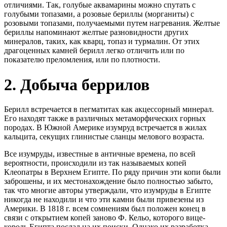
отличиями. Так, голубые аквамарины можно спутать с
голубыми топазами, а розовые бериллы (морганиты) с
розовыми топазами, получаемыми путем нагревания. Желтые
бериллы напоминают желтые разновидности других
минералов, таких, как кварц, топаз и турмалин. От этих
драгоценных камней берилл легко отличить или по
показателю преломления, или по плотности.
2. Добыча беррилов
Берилл встречается в пегматитах как акцессорный минерал.
Его находят также в различных метаморфических горных
породах. В Южной Америке изумруд встречается в жилах
кальцита, секущих глинистые сланцы мелового возраста.
Все изумруды, известные в античные времена, по всей
вероятности, происходили из так называемых копей
Клеопатры в Верхнем Египте. По ряду причин эти копи были
заброшены, и их местонахождение было полностью забыто,
так что многие авторы утверждали, что изумруды в Египте
никогда не находили и что эти камни были привезены из
Америки. В 1818 г. всем сомнениям был положен конец в
связи с открытием копей заново Ф. Кельо, которого вице-
король Египта послал на их поиски. Однако их разработка