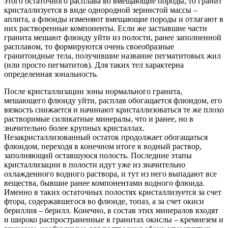
этого остаточного расплава во вмещающие породы, то гранит
кристаллизуется в виде однородной зернистой массы –
аплита, а флюиды изменяют вмещающие породы и отлагают в
них растворенные компоненты. Если же застывшие части
гранита мешают флюиду уйти из полости, ранее заполненной
расплавом, то формируются очень своеобразные
гранитоидные тела, получившие название пегматитовых жил
(или просто пегматитов). Для таких тел характерна
определенная зональность.
После кристаллизации зоны нормального гранита,
мешающего флюиду уйти, расплав обогащается флюидом, его
вязкость снижается и начинают кристаллизоваться те же плохо
растворимые силикатные минералы, что и ранее, но в
значительно более крупных кристаллах.
Незакристаллизованный остаток продолжает обогащаться
флюидом, переходя в конечном итоге в водный раствор,
заполняющий оставшуюся полость. Последние этапы
кристаллизации в полости идут уже из значительно
охлажденного водного раствора, и тут из него выпадают все
вещества, бывшие ранее компонентами водного флюида.
Именно в таких остаточных полостях кристаллизуется за счет
фтора, содержавшегося во флюиде, топаз, а за счет окиси
бериллия – берилл. Конечно, в состав этих минералов входят
и широко распространенные в гранитах окислы – кремнезем и