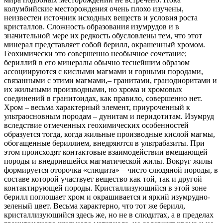
колумбийские месторождения очень плохо изучены,
неизвестен источник исходных веществ и условия роста
кристаллов. Сложность образования изумрудов и в
значительной мере их редкость обусловлены тем, что этот
минерал представляет собой берилл, окрашенный хромом.
Геохимически это совершенно необычное сочетание;
бериллий в его минералы обычно теснейшим образом
ассоциируются с кислыми магмами и горными породами,
связанными с этими магмами,– гранитами, гранодиоритами и
их жильными производными, но хрома и хромовых
соединений в гранитоидах, как правило, совершенно нет.
Хром – весьма характерный элемент, приуроченный к
ультраосновным породам – дунитам и перидотитам. Изумруд
вследствие отмеченных геохимических особенностей
образуется тогда, когда жильные производные кислой магмы,
обогащенные бериллием, внедряются в ультрабазиты. При
этом происходят контактовые взаимодействии вмещающей
породы и внедрившейся магматической жилы. Вокруг жилы
формируется оторочка «слюдита» – чисто слюдяной породы, в
составе которой участвует вещество как той, так и другой
контактирующей породы. Кристаллизующийся в этой зоне
берилл поглощает хром и окрашивается и яркий изумрудно-
зеленый цвет. Весьма характерно, что тот же берилл,
кристаллизующийся здесь же, но не в слюдитах, а в пределах