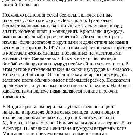
южной Норвегии.
Несколько разновидностей берилла, включая ценные
изумруды, добыты в округе Лейдсдорп в Трансваале.
Сопутствующими минералами являются турмалин, кварц,
апатит, нолевой шпат и молибденит. Кристаллы изумруда,
имеющие обычный призматический габитус, несмотря на
изъяны, были достаточно крупными и дали отличные камни
весом до 5 каратов. В 1957 г. два южноафриканских старателя
в кристаллических сланцах, прорванных пегматитовыми
жилами, близ Сандаваны, в 48 км к югу от Белингве, в
Зимбабве обнаружили изумруд необычайно густого цвета. В
этом регионе отмечены также находки изумрудов в Филабуси,
Новелло и Чпкванде. Ограненные камни яркого изумрудно-
зеленого цвета обычно имеют небольшой размер. Показатели
преломления, двупреломление и плотность велики. Наиболее
характерными включениями являются тонкие иголочки
тремолита.
В Индии кристаллы берилла глубокого зеленого цвета
найдены в прослоях биотитовых сланцев, залегающих в
толще роговообманковых сланцев в Калигумане близ
Удайпура, в Раджастхане. Отмечены находки и севернее, близ
Аджмера. В Западном Пакистане изумруды встречены близ
Мингаоры; они примечательны своими высокими