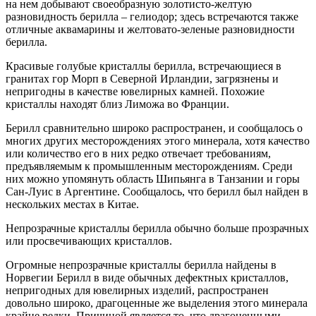
на нем добывают своеобразную золотисто-желтую
разновидность берилла – гелиодор; здесь встречаются также
отличные аквамарины и желтовато-зеленые разновидности
берилла.
Красивые голубые кристаллы берилла, встречающиеся в
гранитах гор Морп в Северной Ирландии, загрязнены и
непригодны в качестве ювелирных камней. Похожие
кристаллы находят близ Лиможа во Франции.
Берилл сравнительно широко распространен, и сообщалось о
многих других месторождениях этого минерала, хотя качество
или количество его в них редко отвечает требованиям,
предъявляемым к промышленным месторождениям. Среди
них можно упомянуть область Шипьянга в Танзании и горы
Сан-Луис в Аргентине. Сообщалось, что берилл был найден в
нескольких местах в Китае.
Непрозрачные кристаллы берилла обычно больше прозрачных
или просвечивающих кристаллов.
Огромные непрозрачные кристаллы берилла найдены в
Норвегии Берилл в виде обычных дефектных кристаллов,
непригодных для ювелирных изделий, распространен
довольно широко, драгоценные же выделения этого минерала
крайне редки. Причиной является то, что драгоценными