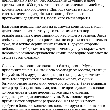
драгоценных камней. Месторождение случайно нашел
крестьянин в 1830 г., заметив несколько зеленых камней среди
корней поваленного дерева. Два года спустя начались
систематические разработки и копи действовали на
протяжении двадцати лет, после чего были закрыты.
Благодаря повышению цен на изумруды копи вновь начали
действовать в начале текущего столетия и с тех пор
разрабатывались с перерывами до настоящего времени. Здесь
добыли очень крупные кристаллы, но окраска их значительно
хуже, чем южноамериканских камней. С другой стороны,
небольшие сибирские изумруды имеют лучшую окраску, чем
небольшие южноамериканские камни; последние обладают не
столь густой окраской.
Современные копи расположены близ деревни Мусо,
приблизительно в 120 км к северо-западу от Боготы, столицы
Колумбии. Изумруды в ассоциации с кварцем, доломитом и
пиритом встречаются в кальцитовых жилах, секущих
битуминозные известняки мелового возраста. Ранее испанцы
вели разработку штольнями, которые проходились в склонах
холмов через пустые породы до контакта с жилами,
содержащими драгоценные камни. В настоящее время
применяются открытые разработки. Для ведения работ
требуется большое количество воды, которую накапливают в
специальных резервуарах и в должное время выпускают,