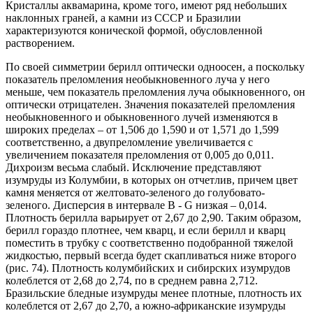
Кристаллы аквамарина, кроме того, имеют ряд небольших
наклонных граней, а камни из СССР и Бразилии
характеризуются конической формой, обусловленной
растворением.
По своей симметрии берилл оптически одноосен, а поскольку
показатель преломления необыкновенного луча у него
меньше, чем показатель преломления луча обыкновенного, он
оптически отрицателен. Значения показателей преломления
необыкновенного и обыкновенного лучей изменяются в
широких пределах – от 1,506 до 1,590 и от 1,571 до 1,599
соответственно, а двупреломление увеличивается с
увеличением показателя преломления от 0,005 до 0,011.
Дихроизм весьма слабый. Исключение представляют
изумруды из Колумбии, в которых он отчетлив, причем цвет
камня меняется от желтовато-зеленого до голубовато-
зеленого. Дисперсия в интервале В - G низкая – 0,014.
Плотность берилла варьирует от 2,67 до 2,90. Таким образом,
берилл гораздо плотнее, чем кварц, и если берилл и кварц
поместить в трубку с соответственно подобранной тяжелой
жидкостью, первый всегда будет скапливаться ниже второго
(рис. 74). Плотность колумбийских и сибирских изумрудов
колеблется от 2,68 до 2,74, по в среднем равна 2,712.
Бразильские бледные изумруды менее плотные, плотность их
колеблется от 2,67 до 2,70, а южно-африканские изумруды