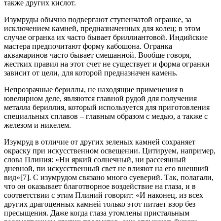
также других кислот.
Изумруды обычно подвергают ступенчатой огранке, за
исключением камней, предназначенных для колец; в этом
случае огранка их часто бывает бриллиантовой. Индийские
мастера предпочитают форму кабошона. Огранка
аквамаринов часто бывает смешанной. Вообще говоря,
жестких правил на этот счет не существует и форма огранки
зависит от цели, для которой предназначен камень.
Непрозрачные бериллы, не находящие применения в
ювелирном деле, являются главной рудой для получения
металла бериллия, который используется для приготовления
специальных сплавов – главным образом с медью, а также с
железом и никелем.
Изумруд в отличие от других зеленых камней сохраняет
окраску при искусственном освещении. Цитируем, например,
слова Плиния: «Ни яркий солнечный, ни рассеянный
дневной, пи искусственный свет не влияют на его внешний
вид»[7]. С изумрудом связано много суеверий. Так, полагали,
что он оказывает благотворное воздействие на глаза, и в
соответствии с этим Плиний говорит: «И наконец, из всех
других драгоценных камней только этот питает взор без
пресыщения. Даже когда глаза утомлены пристальным