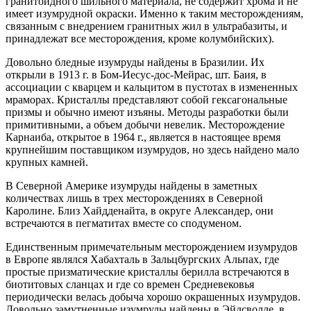
гранитоидного шильного материала, не содержит хрома и не
имеет изумрудной окраски. Именно к таким месторождениям,
связанным с внедрением гранитных жил в ультрабазиты, и
принадлежат все месторождения, кроме колумбийских).
Довольно бледные изумруды найдены в Бразилии. Их
открыли в 1913 г. в Бом-Иесус-дос-Мейрас, шт. Баия, в
ассоциации с кварцем и кальцитом в пустотах в измененных
мраморах. Кристаллы представляют собой гексагональные
призмы и обычно имеют изъяны. Методы разработки были
примитивными, а объем добычи невелик. Месторождение
Карнаиба, открытое в 1964 г., является в настоящее время
крупнейшим поставщиком изумрудов, но здесь найдено мало
крупных камней.
В Северной Америке изумруды найдены в заметных
количествах лишь в трех месторождениях в Северной
Каролине. Близ Хайдденайта, в округе Александер, они
встречаются в пегматитах вместе со сподуменом.
Единственным примечательным месторождением изумрудов
в Европе являлся Хабахталь в Зальцбургских Альпах, где
простые призматические кристаллы берилла встречаются в
биотитовых сланцах и где со времен Средневековья
периодически велась добыча хорошо окрашенных изумрудов.
Довольно замутненные изумруды найдены в Эйдсволле, в