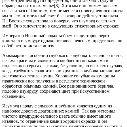
рассмотрением других предметов, они отдыхают, будучи
обращены на этот камень»[8]. Хотя мы и не можем во всем
согласиться с Плинием, тем не менее из повседневного опыта
мы знаем, что зеленый свет благотворно действует на глаза.
На Востоке существовало поверье, что изумруд ослепляет
змей. Оно запечатлено в следующих стихотворных строках:
Император Нерон наблюдал за боем гладиаторов через
кристалл изумруда: однако осталось неясным, представлял ли
собой этот кристалл линзу.
Аквамарины, особенно глубокого голубовато-зеленого цвета,
весьма красивы и являются излюбленными камнями в
подвесках и серьгах, а также, безусловно, во всех тех случаях,
когда требуются сравнительно крупные голубоватые или же
желтовато-зеленые камни. Хорошие голубые аквамарины
практически все получены в результате термической
обработки обычных камней. Все разновидности берилла,
подобно изумруду, сохраняют цвет при искусственном
освещении.
Изумруд наряду с алмазом и рубином является одним из
наиболее дорогих драгоценных камней. Так как материал
чистого изумрудно-зеленого цвета обычно имеет много
изъянов, то ограненные камни хорошей окраски и без
дефектов весом более 5-6 каратов ценятся особенно высоко и