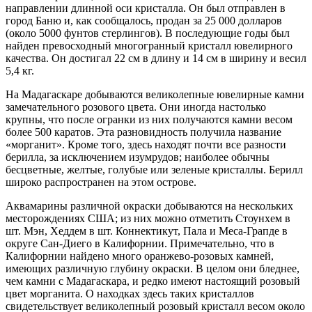
направлении длинной оси кристалла. Он был отправлен в
город Баню и, как сообщалось, продан за 25 000 долларов
(около 5000 фунтов стерлингов). В последующие годы был
найден превосходный многогранный кристалл ювелирного
качества. Он достигал 22 см в длину и 14 см в ширину и весил
5,4 кг.
На Мадагаскаре добываются великолепные ювелирные камни
замечательного розового цвета. Они иногда настолько
крупны, что после огранки из них получаются камни весом
более 500 каратов. Эта разновидность получила название
«морганит». Кроме того, здесь находят почти все разности
берилла, за исключением изумрудов; наиболее обычны
бесцветные, желтые, голубые или зеленые кристаллы. Берилл
широко распространен на этом острове.
Аквамарины различной окраски добываются на нескольких
месторождениях США; из них можно отметить Стоунхем в
шт. Мэн, Хеддем в шт. Коннектикут, Пала и Меса-Грапде в
округе Сан-Диего в Калифорнии. Примечательно, что в
Калифорнии найдено много оранжево-розовых камней,
имеющих различную глубину окраски. В целом они бледнее,
чем камни с Мадагаскара, и редко имеют настоящий розовый
цвет морганита. О находках здесь таких кристаллов
свидетельствует великолепный розовый кристалл весом около