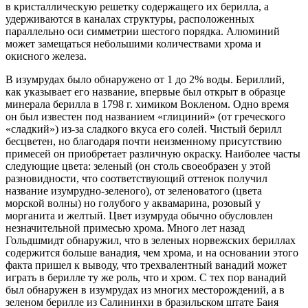
в кристаллическую решетку содержащего их берилла, а
удерживаются в каналах структуры, расположенных
параллельно оси симметрии шестого порядка. Алюминий
может замещаться небольшими количествами хрома и
окисного железа.
В изумрудах было обнаружено от 1 до 2% воды. Бериллий,
как указывает его название, впервые был открыт в образце
минерала берилла в 1798 г. химиком Вокленом. Одно время
он был известен под названием «глициний» (от греческого
«сладкий») из-за сладкого вкуса его солей. Чистый берилл
бесцветен, но благодаря почти неизменному присутствию
примесей он приобретает различную окраску. Наиболее часты
следующие цвета: зеленый (он столь своеобразен у этой
разновидности, что соответствующий оттенок получил
название изумрудно-зеленого), от зеленоватого (цвета
морской волны) но голубого у аквамарина, розовый у
морганита и желтый. Цвет изумруда обычно обусловлен
незначительной примесью хрома. Много лет назад
Гольдшмидт обнаружил, что в зеленых норвежских бериллах
содержится больше ванадия, чем хрома, и на основании этого
факта пришел к выводу, что трехвалентный ванадий может
играть в берилле ту же роль, что и хром. С тех пор ванадий
был обнаружен в изумрудах из многих месторождений, а в
зеленом берилле из Салининхи в бразильском штате Баия