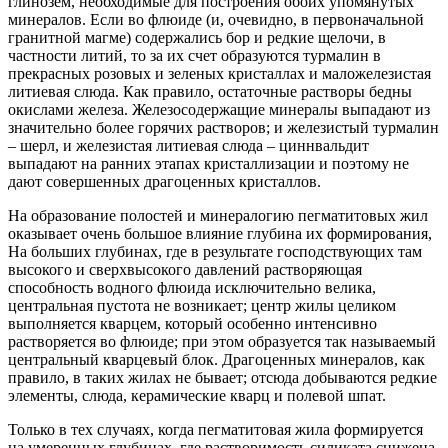
глинозем, необходимые для построения обоих упомянутых
минералов. Если во флюиде (и, очевидно, в первоначальной
гранитной магме) содержались бор и редкие щелочи, в
частности литий, то за их счет образуются турмалин в
прекрасных розовых и зеленых кристаллах и маложелезистая
литиевая слюда. Как правило, остаточные растворы бедны
окислами железа. Железосодержащие минералы выпадают из
значительно более горячих растворов; и железистый турмалин
– шерл, и железистая литиевая слюда – циннвальдит
выпадают на ранних этапах кристаллизации и поэтому не
дают совершенных драгоценных кристаллов.
На образование полостей и минералогию пегматитовых жил
оказывает очень большое влияние глубина их формирования,
На больших глубинах, где в результате господствующих там
высокого и сверхвысокого давлений растворяющая
способность водного флюида исключительно велика,
центральная пустота не возникает; центр жилы целиком
выполняется кварцем, который особенно интенсивно
растворяется во флюиде; при этом образуется так называемый
центральный кварцевый блок. Драгоценных минералов, как
правило, в таких жилах не бывает; отсюда добываются редкие
элементы, слюда, керамические кварц и полевой шпат.
Только в тех случаях, когда пегматитовая жила формируется
на умеренных глубинах, где растворимость силиката снижена,