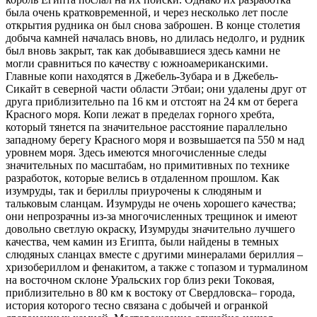
была очень кратковременной, и через несколько лет после
открытия рудника он был снова заброшен. В конце столетия
добыча камней началась вновь, но длилась недолго, и рудник
был вновь закрыт, так как добывавшиеся здесь камни не
могли сравниться по качеству с южноамериканскими.
Главные копи находятся в Джебель-Зубара и в Джебель-
Сикайт в северной части области Этбаи; они удалены друг от
друга приблизительно па 16 км и отстоят на 24 км от берега
Красного моря. Копи лежат в пределах горного хребта,
который тянется па значительное расстояние параллельно
западному берегу Красного моря и возвышается па 550 м над
уровнем моря. Здесь имеются многочисленные следы
значительных по масштабам, но примитивных по технике
разработок, которые велись в отдаленном прошлом. Как
изумруды, так и бериллы приурочены к слюдяным и
тальковым сланцам. Изумруды не очень хорошего качества;
они непрозрачны из-за многочисленных трещинок и имеют
довольно светлую окраску, Изумруды значительно лучшего
качества, чем камин из Египта, были найдены в темных
слюдяных сланцах вместе с другими минералами бериллия –
хризобериллом и фенакитом, а также с топазом и турмалином
на восточном склоне Уральских гор близ реки Токовая,
приблизительно в 80 км к востоку от Свердловска– города,
история которого тесно связана с добычей и огранкой