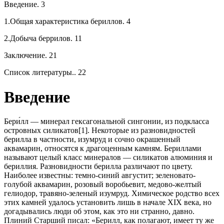
Введение. 3
1.Общая характеристика бериллов. 4
2.Добыча беррилов. 11
Заключение. 21
Список литературы.. 22
Введение
Бери́лл — минерал гексагональной сингонии, из подкласса
островных силикатов[1]. Некоторые из разновидностей
берилла в частности, изумруд и сочно окрашенный
аквамарин, относятся к драгоценным камням. Бериллами
называют целый класс минералов — силикатов алюминия и
бериллия. Разновидности берилла различают по цвету.
Наиболее известны: темно-синий августит; зеленовато-
голубой аквамарин, розовый воробьевит, медово-желтый
гелиодор, травяно-зеленый изумруд. Химическое родство всех
этих камней удалось установить лишь в начале XIX века, но
догадывались люди об этом, как это ни странно, давно.
Плиний Старший писал: «Берилл, как полагают, имеет ту же