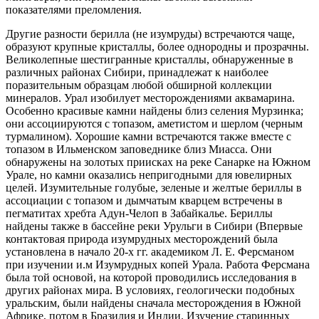
показателями преломления.
Другие разности берилла (не изумруды) встречаются чаще,
образуют крупные кристаллы, более однородны и прозрачны.
Великолепные шестигранные кристаллы, обнаруженные в
различных районах Сибири, принадлежат к наиболее
поразительным образцам любой обширной коллекции
минералов. Урал изобилует месторождениями аквамарина.
Особенно красивые камни найдены близ селения Мурзинка;
они ассоциируются с топазом, аметистом и шерлом (черным
турмалином). Хорошие камни встречаются также вместе с
топазом в Ильменском заповеднике близ Миасса. Они
обнаружены на золотых приисках на реке Санарке на Южном
Урале, но камни оказались непригодными для ювелирных
целей. Изумительные голубые, зеленые и желтые бериллы в
ассоциации с топазом и дымчатым кварцем встречены в
пегматитах хребта Адун-Челоп в Забайкалье. Бериллы
найдены также в бассейне реки Урульги в Сибири (Впервые
контактовая природа изумрудных месторождений была
установлена в начало 20-х гг. академиком Л. Е. Ферсманом
при изучении и.м Изумрудных копей Урала. Работа Ферсмана
была той основой, на которой проводились исследования в
других районах мира. В условиях, геологически подобных
уральским, были найдены сначала месторождения в Южной
Африке, потом в Бразилия и Индии. Изучение старинных