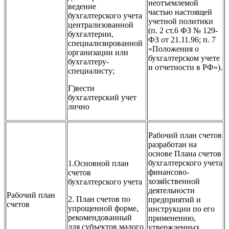
неотъемлемой
ведение
частью настоящей
бухгалтерского учета
учетной политики
централизованной
(п. 2 ст.6 ФЗ № 129-
бухгалтерии,
ФЗ от 21.11.96; п. 7
специализированной
«Положения о
организации или
бухгалтерском учете
бухгалтеру-
и отчетности в РФ»).
специалисту;
Г)вести
бухгалтерский учет
лично
Рабочий план счетов
разработан на
основе Плана счетов
бухгалтерского учета
1.Основной план
финансово-
счетов
хозяйственной
бухгалтерского учета
деятельности
Рабочий план
2. План счетов по
предприятий и
счетов
упрощенной форме,
инструкции по его
рекомендованный
применению,
для субъектов малого
утвержденных