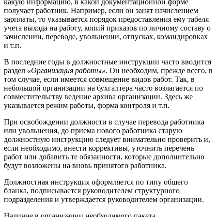
какую информацию, в какой документационной форме
получает работник. Например, если он занят начислением
зарплаты, то указывается порядок предоставления ему табеля
учета выхода на работу, копий приказов по личному составу о
зачислении, переводе, увольнении, отпусках, командировках
и т.п.
В последние годы в должностные инструкции часто вводится
раздел
«Организация работы».
Он необходим, прежде всего, в
том случае, если имеется совмещение видов работ. Так, в
небольшой организации на бухгалтера часто возлагается по
совместительству ведение архива организации. Здесь же
указывается режим работы, форма контроля и т.п.
При освобождении должности в случае перевода работника
или увольнения, до приема нового работника старую
должностную инструкцию следует внимательно проверить и,
если необходимо, внести коррективы, уточнить перечень
работ или добавить те обязанности, которые дополнительно
будут возложены на вновь принятого работника.
Должностная инструкция оформляется по типу общего
бланка, подписывается руководителем структурного
подразделения и утверждается руководителем организации.
Наличие в организации необходимого пакета