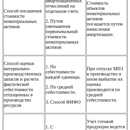
амортизационных
Стоимость
отчислений на
объектов
Способ погашения
отдельном счете.
нематериальных
стоимости
активов
2. Путем
нематериальных
погашается путем
уменьшения
активов
начисления
первоначальной
амортизации.
стоимости
нематериальных
активов
Способ оценки
1. По
материально-
При отпуске МПЗ
себестоимости
производственных
в производство и
каждой единицы.
запасов и расчета
ином выбытии их
фактической
оценка
2. По средней
себестоимости
производится по
себестоимости.
отпущенных в
средней
производство
себестоимости.
3. Способ ФИФО
ресурсов
Учет готовой
продукции ведется
1. С