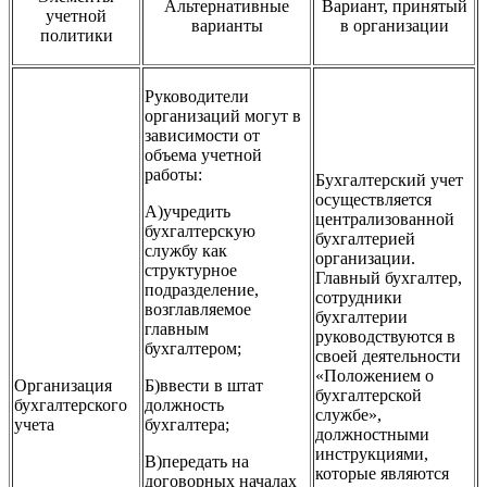
Альтернативные
Вариант, принятый
учетной
варианты
в организации
политики
Руководители
организаций могут в
зависимости от
объема учетной
работы:
Бухгалтерский учет
осуществляется
А)учредить
централизованной
бухгалтерскую
бухгалтерией
службу как
организации.
структурное
Главный бухгалтер,
подразделение,
сотрудники
возглавляемое
бухгалтерии
главным
руководствуются в
бухгалтером;
своей деятельности
«Положением о
Организация
Б)ввести в штат
бухгалтерской
бухгалтерского
должность
службе»,
учета
бухгалтера;
должностными
инструкциями,
В)передать на
которые являются
договорных началах