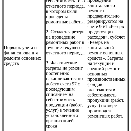
проведение
себестоимость того
капитального
отчетного периода,
ремонта
в котором были
предварительно
проведены
резервируются на
ремонтные работы.
счете 96/1 «Резерв
2. Создается резерв
предстоящих
на проведение
расходов», субсчет
ремонтных работ в
«Резерв на
Порядок учета и
течение текущего
капитальный
финансирования
отчетного периода.
ремонт основных
ремонта основных
средств». Затраты
3. Фактические
средств
на текущий и
затраты на ремонт
средний ремонт
постепенно
основных
накапливаются по
производственных
дебету счета 97 с
фондов
последующим
включаются в
списанием на
себестоимость
себестоимость
продукции (работ,
продукции (работ,
услуг) по мере
услуг) в течение
производства
установленного
ремонтных работ.
организацией
срока