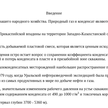
Введение
нашего народного хозяйства. Природный газ и конденсат являют
рикаспийской впадины на территории Западно-Казахстанской об
сть добываемой пластовой смеси, которая является ценным исх
дения остро встает вопрос о сохранении коэффициента конденса
и потерь конденсата в пласте и в призабойной зоне скважины.
азоконденсатных месторождений наибольшее распространение п
79 году, когда Уральской нефтеразведочной экспедицией была п
 из самых продуктивных в мире по добыче нефти и газа.
 значительным изменением рабочего давления на устье скважин
3
им содержанием конденсата от 490 до 1000 г/м
и токсичных кор
ервал глубин 3700 - 5360 м).