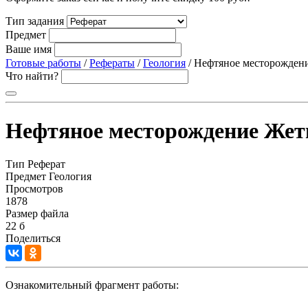
Тип задания
Предмет
Ваше имя
Готовые работы
/
Рефераты
/
Геология
/ Нефтяное месторожден
Что найти?
Нефтяное месторождение Жет
Тип
Реферат
Предмет
Геология
Просмотров
1878
Размер файла
22 б
Поделиться
Ознакомительный фрагмент работы: