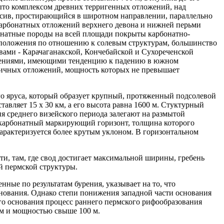
рыто комплексом древних терригенных отложений, над
ссив, простирающийся в широтном направлении, параллельно
карбонатных отложений верхнего девона и нижней перьми
рбонатные породы на всей площади покрыты карбонатно-
о положения по отношению к солевым структурам, большинство
ами - Карачаганакской, Кончебайской и Сухореченской
жениями, имеющими тенденцию к падению в южном
тичных отложений, мощность которых не превышает
го яруса, который образует крупный, протяженный подсолевой
авляет 15 х 30 км, а его высота равна 1600 м. Стуктурный
я среднего визейского периода залегают на размытой
й карбонатный маркирующий горизонт, толщина которого
 характеризуется более крутым уклоном. В горизонтальном
, там, где свод достигает максимальной ширины, гребень
ей пермской структуры.
ные по результатам бурения, указывает на то, что
нования. Однако степи понижения западной части основания
ого основания процесс раннего пермского рифообразования
км и мощностью свыше 100 м.