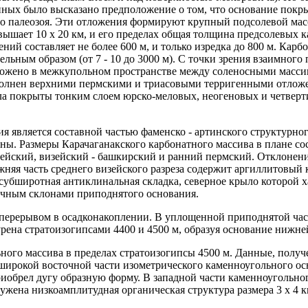
анных было высказано предположение о том, что основание пок
го палеозоя. Эти отложения формируют крупный подсолевой ма
ышает 10 х 20 км, и его пределах общая толщина предсолевых 
ний составляет не более 600 м, и только изредка до 800 м. Ка
льным образом (от 7 - 10 до 3000 м). С точки зрения взаимног
ожено в межкупольном пространстве между соленосными массив
полнен верхними пермскими и триасовыми терригенными отло
ла покрыты тонким слоем юрско-меловых, неогеновых и четвер
 является составной частью фаменско - артинского структурно
. Размеры Карачаганакского карбонатного массива в плане сост
унейский, визейский - башкирский и ранний пермский. Отклонени
ижняя часть среднего визейского разреза содержит аргиллитовы
ит субширотная антиклинальная складка, северное крыло которой
сточным склонами приподнятого основания.
ерерывом в осадконакоплении. В уплощенной приподнятой части
турена стратоизогипсами 4400 и 4500 м, образуя основание нижн
ого массива в пределах стратоизогипсы 4500 м. Данные, получен
широкой восточной части изометрического каменноугольного ос
приобрел дугу образную форму. В западной части каменноугольн
ужена низкоамплитудная органическая структура размера 3 х 4 