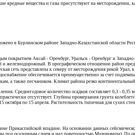
кие вредные вещества и газы присутствуют на месторождении, к
жено в Бурлинском районе Западно-Казахстанской области Респу
ым покрытием Аксай - Оренбург, Уральск - Оренбург и Западно-
 и железнодорожный. В орографическом отношении район предст
ская сеть представлена к северу от месторождения рекой Урал, к
доснабжение обеспечивается преимущественно за счет подземны
ам, а также песчаником. Климат района резко континентальный, 
ения. Среднегодовое количество осадков составляет 0,3 - 0,35
практически отсутствует. Глубина промерзания грунта колеблетс
15 октября по 15 апреля. Растительность типичная для сухих ст
аине Прикаспийской впадине. На основании данных сейсмической
ы под осадочным слоем и над поверхностью Мохоровича). По оце