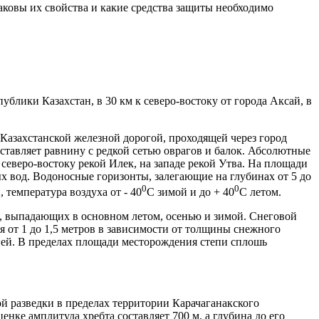
аковы их свойства и какие средства защиты необходимо
блики Казахстан, в 30 км к северо-востоку от города Аксай, в
Казахстанской железной дорогой, проходящей через город
авляет равнину с редкой сетью оврагов и балок. Абсолютные
 северо-востоку рекой Илек, на западе рекой Утва. На площади
х вод. Водоносные горизонты, залегающие на глубинах от 5 до
0
0
температура воздуха от - 40
С зимой и до + 40
С летом.
 м, выпадающих в основном летом, осенью и зимой. Снеговой
я от 1 до 1,5 метров в зависимости от толщины снежного
епей. В пределах площади месторождения степи сплошь
 разведки в пределах территории Карачаганакского
нке амплитуда хребта составляет 700 м, а глубина до его