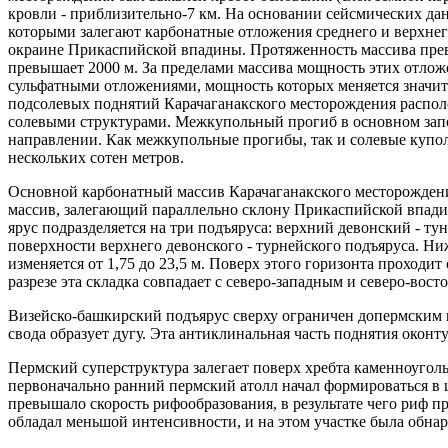
кровли - приблизительно-7 км. На основании сейсмических д
которыми залегают карбонатные отложения среднего и верхне
окраине Прикаспийской впадины. Протяженность массива прев
превышает 2000 м. За пределами массива мощность этих отложе
сульфатными отложениями, мощность которых меняется значите
подсолевых поднятий Карачаганакского месторождения распол
солевыми структурами. Межкупольный прогиб в основном за
направлении. Как межкупольные прогибы, так и солевые купо
нескольких сотен метров.
Основной карбонатный массив Карачаганакского месторождения
массив, залегающий параллельно склону Прикаспийской впадины
ярус подразделяется на три подъяруса: верхний девонский - т
поверхности верхнего девонского - турнейского подъяруса. Н
изменяется от 1,75 до 23,5 м. Поверх этого горизонта проход
разрезе эта складка совпадает с северо-западным и северо-во
Визейско-башкирский подъярус сверху ограничен допермским п
свода образует дугу. Эта антиклинальная часть поднятия окон
Пермский суперструктура залегает поверх хребта каменноугольн
первоначально ранний пермский атолл начал формироваться в 
превышало скорость рифообразования, в результате чего риф 
обладал меньшой интенсивности, и на этом участке была обнар