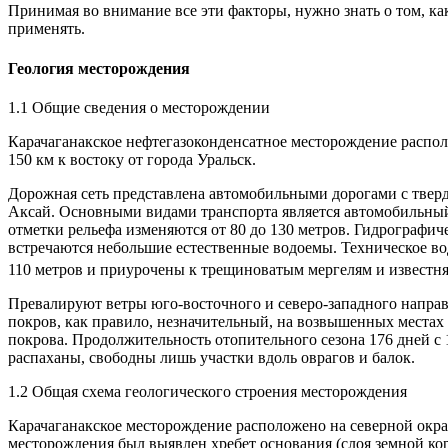
Принимая во внимание все эти факторы, нужно знать о том, ка
применять.
Геология месторождения
1.1 Общие сведения о месторождении
Карачаганакское нефтегазоконденсатное месторождение располо
150 км к востоку от города Уральск.
Дорожная сеть представлена автомобильными дорогами с тверд
Аксай. Основными видами транспорта является автомобильный
отметки рельефа изменяются от 80 до 130 метров. Гидрографиче
встречаются небольшие естественные водоемы. Техническое во
110 метров и приурочены к трещиноватым мергелям и известняк
Превалируют ветры юго-восточного и северо-западного направл
покров, как правило, незначительный, на возвышенных местах 
покрова. Продолжительность отопительного сезона 176 дней с 
распаханы, свободны лишь участки вдоль оврагов и балок.
1.2 Общая схема геологического строения месторождения
Карачаганакское месторождение расположено на северной окр
месторождения был выявлен хребет основания (слоя земной кор