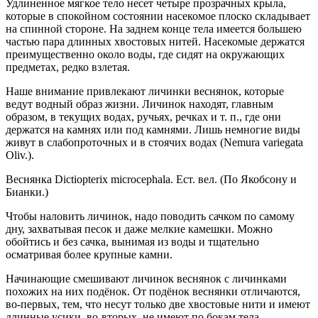
Удлиненное мягкое тело несет четыре прозрачных крыла,
которые в спокойном состоянии насекомое плоско складывает
на спинной стороне. На заднем конце тела имеется большею
частью пара длинных хвостовых нитей. Насекомые держатся
преимущественно около воды, где сидят на окружающих
предметах, редко взлетая.
Наше внимание привлекают личинки веснянок, которые
ведут водный образ жизни. Личинок находят, главным
образом, в текущих водах, ручьях, речках и т. п., где они
держатся на камнях или под камнями. Лишь немногие виды
живут в слабопроточных и в стоячих водах (Nemura variegata
Oliv.).
Веснянка Dictiopterix microcephala. Ест. вел. (По Якобсону и
Бианки.)
Чтобы наловить личинок, надо поводить сачком по самому
дну, захватывая песок и даже мелкие камешки. Можно
обойтись и без сачка, вынимая из воды и тщательно
осматривая более крупные камни.
Начинающие смешивают личинок веснянок с личинками
похожих на них подёнок. От подёнок веснянки отличаются,
во-первых, тем, что несут только две хвостовые нити и имеют
длинные усики, во-вторых, не имеют по бокам тела