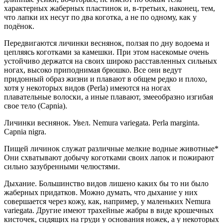
характерных жаберных пластинок и, в-третьих, наконец, тем,
что лапки их несут по два коготка, а не по одному, как у
подёнок.
Передвигаются личинки веснянок, ползая по дну водоема и
цепляясь коготками за камешки. При этом насекомые очень
устойчиво держатся на своих широко расставленных сильных
ногах, высоко приподнимая брюшко. Все они ведут
придонный образ жизни и плавают в общем редко и плохо,
хотя у некоторых видов (Perla) имеются на ногах
плавательные волоски, а иные плавают, змееобразно изгибая
свое тело (Capnia).
Личинки веснянок. Увел. Nemura variegata. Perla marginta.
Capnia nigra.
Пищей личинок служат различные мелкие водные животные*
Они схватывают добычу коготками своих лапок и пожирают
сильно зазубренными челюстями.
Дыхание. Большинство видов лишено каких бы то ни было
жаберных придатков. Можно думать, что дыхание у них
совершается через кожу, как, например, у маленьких Nemura
variegata. Другие имеют трахейные жабры в виде крошечных
кисточек, сидящих на груди у основания ножек, а у некоторых