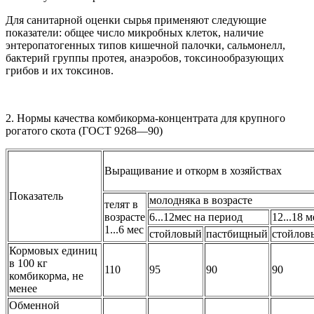
Для санитарной оценки сырья применяют следующие
показатели: общее число микробных клеток, наличие
энтеропатогенных типов кишечной палочки, сальмонелл,
бактерий группы протея, анаэробов, токсинообразующих
грибов и их токсинов.
2. Нормы качества комбикорма-концентрата для крупного
рогатого скота (ГОСТ 9268—90)
Выращивание и откорм в хозяйствах
Показатель
молодняка в возрасте
телят в
возрасте
6...12мес на период
12...18 
1...6 мес
стойловый
пастбищный
стойлов
Кормовых единиц
в 100 кг
110
95
90
90
комбикорма, не
менее
Обменной