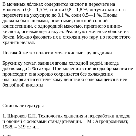
В моченых яблоках содержится кислот в пересчете на
молочную 0,6—1,5 %, спирта 0,8—1,8 %, летучих кислот в
пересчете на уксусную до 0,1 %, соли 0,5—1 %. Плоды
должны быть целыми, немятыми, плотной сочной
консистенции, с однородной мякотью, приятного винно-
кислого, освежающего вкуса. Реализуют моченые яблоки из
бочек. Можно фасовать их в стеклянную тару, но после этого
хранить нельзя.
По такой же технологии мочат кислые груши-дички.
Бруснику мочат, заливая ягоды холодной водой, иногда
добавляя до 5 % сахара. При мочении этой ягоды брожения не
происходит, она хорошо сохраняется без охлаждения
благодаря антисептическому действию содержащейся в ней
бензойной кислоты.
Список литературы
1. Широков Е.П. Технология хранения и переработки плодов
и овощей с основами стандартизации. – М.: Агропромиздат,
1988. – 319 с.: ил.