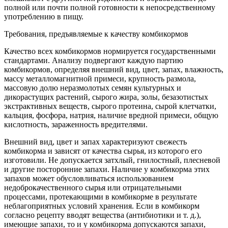
полной или почти полной готовности к непосредственному
употреблению в пищу.
Требования, предъявляемые к качеству комбикормов
Качество всех комбикормов нормируется государственными
стандартами. Анализу подвергают каждую партию
комбикормов, определяя внешний вид, цвет, запах, влажность,
массу металломагнитной примеси, крупность размола,
массовую долю неразмолотых семян культурных и
дикорастущих растений, сырого жира, золы, безазотистых
экстрактивных веществ, сырого протеина, сырой клетчатки,
кальция, фосфора, натрия, наличие вредной примеси, общую
кислотность, зараженность вредителями.
Внешний вид, цвет и запах характеризуют свежесть
комбикорма и зависят от качества сырья, из которого его
изготовили. Не допускается затхлый, гнилостный, плесневой
и другие посторонние запахи. Наличие у комбикорма этих
запахов может обусловливаться использованием
недоброкачественного сырья или отрицательными
процессами, протекающими в комбикорме в результате
неблагоприятных условий хранения. Если в комбикорм
согласно рецепту вводят вещества (антибиотики и т. д.),
имеющие запахи, то и у комбикорма допускаются запахи,