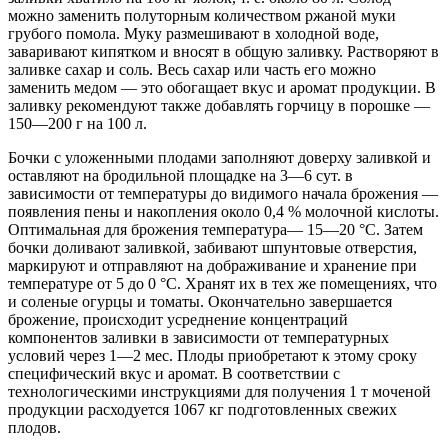
можно заменить полуторным количеством ржаной муки
грубого помола. Муку размешивают в холодной воде,
заваривают кипятком и вносят в общую заливку. Растворяют в
заливке сахар и соль. Весь сахар или часть его можно
заменить медом — это обогащает вкус и аромат продукции. В
заливку рекомендуют также добавлять горчицу в порошке —
150—200 г на 100 л.
Бочки с уложенными плодами заполняют доверху заливкой и
оставляют на бродильной площадке на 3—6 сут. в
зависимости от температуры до видимого начала брожения —
появления пены и накопления около 0,4 % молочной кислоты.
Оптимальная для брожения температура— 15—20 °С. Затем
бочки доливают заливкой, забивают шпунтовые отверстия,
маркируют и отправляют на дображивание и хранение при
температуре от 5 до 0 °С. Хранят их в тех же помещениях, что
и соленые огурцы и томаты. Окончательно завершается
брожение, происходит усреднение концентраций
компонентов заливки в зависимости от температурных
условий через 1—2 мес. Плоды приобретают к этому сроку
специфический вкус и аромат. В соответствии с
технологическими инструкциями для получения 1 т моченой
продукции расходуется 1067 кг подготовленных свежих
плодов.