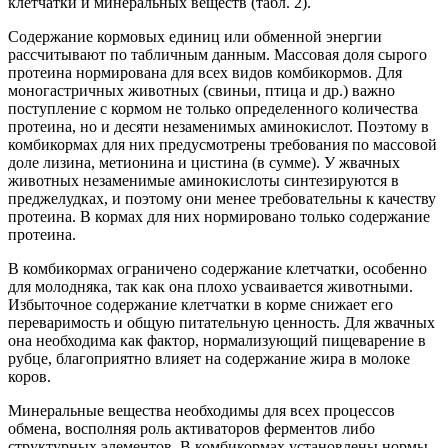
клетчатки и минеральных веществ (табл. 2).
Содержание кормовых единиц или обменной энергии
рассчитывают по табличным данным. Массовая доля сырого
протеина нормирована для всех видов комбикормов. Для
моногастричных животных (свиньи, птица и др.) важно
поступление с кормом не только определенного количества
протеина, но и десяти незаменимых аминокислот. Поэтому в
комбикормах для них предусмотрены требования по массовой
доле лизина, метионина и цистина (в сумме). У жвачных
животных незаменимые аминокислоты синтезируются в
преджелудках, и поэтому они менее требовательны к качеству
протеина. В кормах для них нормировано только содержание
протеина.
В комбикормах ограничено содержание клетчатки, особенно
для молодняка, так как она плохо усваивается животными.
Избыточное содержание клетчатки в корме снижает его
переваримость и общую питательную ценность. Для жвачных
она необходима как фактор, нормализующий пищеварение в
рубце, благоприятно влияет на содержание жира в молоке
коров.
Минеральные вещества необходимы для всех процессов
обмена, восполняя роль активаторов ферментов либо
структурных элементов. В комбикормах установлены нормы