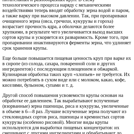
технологического процесса наряду с механическими
воздействиями теперь вводят обработку зерна водой и паром,
а также варку при высоком давлении. Так, при пропариваки
очищенного зерна (овса, гречихи, кукурузы и гороха)
возрастает прочность ядра, а оболочки делаются более
хрупкими, в результате чего увеличивается выход высших
сортов крупы и ускоряется их разваримость. Кроме того, при
пропаривании инактивируются ферменты зерна, что удлиняет
срок хранения крупы.
Еще больше повышается пищевая ценность круп при варке их
в сиропе (из солода, сахара, поваренной соли и других
ингредиентов) с последующим плющением и обжаркой.
Кулинарная обработка таких круп «хлопьев» не требуется. Их
можно потреблять в сухом виде или с молоком, какао, кофе,
киселями, бульоном, супами и т. д.
Другой способ повышения усвояемости крупы основан на
обработке ее давлением. Так вырабатывают вспученные
(взорванные) зерна пшеницы, риса и кукурузы, увеличенные
в объеме в 6—8 раз. Лучшие вспученные зерна получают из
стекловидных сортов риса, пшеницы и кремнистых сортов
кукурузы (особенно рисовой). Многие виды крупы
используются для выработки пищевых концентратов: их
смешивают с другими ингредиентами и обрабатывают до