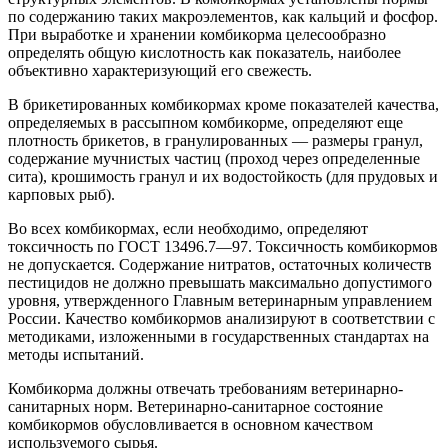
по содержанию таких макроэлементов, как кальций и фосфор.
При выработке и хранении комбикорма целесообразно
определять общую кислотность как показатель, наиболее
объективно характеризующий его свежесть.
В брикетированных комбикормах кроме показателей качества,
определяемых в рассыпном комбикорме, определяют еще
плотность брикетов, в гранулированных — размеры гранул,
содержание мучнистых частиц (проход через определенные
сита), крошимость гранул и их водостойкость (для прудовых и
карповых рыб).
Во всех комбикормах, если необходимо, определяют
токсичность по ГОСТ 13496.7—97. Токсичность комбикормов
не допускается. Содержание нитратов, остаточных количеств
пестицидов не должно превышать максимально допустимого
уровня, утвержденного Главным ветеринарным управлением
России. Качество комбикормов анализируют в соответствии с
методиками, изложенными в государственных стандартах на
методы испытаний.
Комбикорма должны отвечать требованиям ветеринарно-
санитарных норм. Ветеринарно-санитарное состояние
комбикормов обусловливается в основном качеством
используемого сырья.