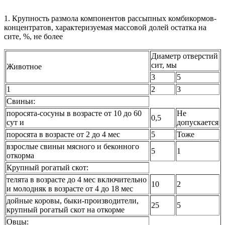
1. Крупность размола компонентов рассыпных комбикормов-
концентратов, характеризуемая массовой долей остатка на
сите, %, не более
Диаметр отверстий
сит, мы
Животное
3
5
1
2
3
Свиньи:
поросята-сосуны в возрасте от 10 до 60
Не
0,5
сут и
допускается
поросята в возрасте от 2 до 4 мес
5
Тоже
взрослые свиньи мясного и беконного
5
1
откорма
Крупный рогатый скот:
телята в возрасте до 4 мес включительно
10
2
и молодняк в возрасте от 4 до 18 мес
дойные коровы, быки-производители,
25
5
крупный рогатый скот на откорме
Овцы: