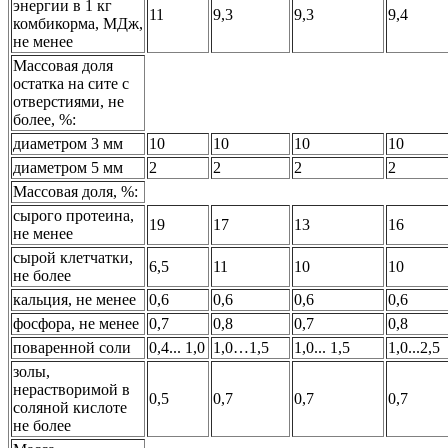
энергии в 1 кг
11
9,3
9,3
9,4
комбикорма, МДж,
не менее
Массовая доля
остатка на сите с
отверстиями, не
более, %:
диаметром 3 мм
10
10
10
10
диаметром 5 мм
2
2
2
2
Массовая доля, %:
сырого протеина,
19
17
13
16
не менее
сырой клетчатки,
6,5
11
10
10
не более
кальция, не менее
0,6
0,6
0,6
0,6
фосфора, не менее
0,7
0,8
0,7
0,8
поваренной соли
0,4... 1,0
1,0…1,5
1,0... 1,5
1,0...2,5
золы,
нерастворимой в
0,5
0,7
0,7
0,7
соляной кислоте
не более