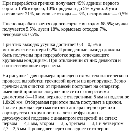
При переработке гречихи получают 45% ядрицы первого
сорта и 15% второго, 10% продела и до 5% мучки. Лузга
составляет 21%, кормовые отходы — 3%, некормовые — 0,5%.
Пшено вырабатывается одного сорта с выходом 68,5%; мучки
получается 5,5%. лузги 18%, кормовых отходов 7%,
некормовых 0,5%.
При этих выходах усушка достигает 0,3—0,5% и
механические потери 0,2%. Приведенные выхода должны
быть получены при переработке зерна, отвечающего
крупяным кондициям. При отклонении от них делаются и
соответствующие пересчеты.
На рисунке 1 для примера приведена схема технологического
процесса выработки гречневой крупы на крупорушке. Зерно
гречихи для очистки от примесей поступает на сепаратор,
имеющий приемное ловушечное сито с отверстиями
диаметром 8—10 мм, верхнее с отверстиями 5 мм и подсевное
1,8x20 мм. Отбираемая при этом пыль поступает в циклон.
После прохода через магнитный аппарат зерно гречихи
сортируется по крупности на четыре фракции на
двухъярусной подсевке с диаметром отверстий на ситах:
первом — 4,1 мм, втором — 3,5, третьем — 3,1 и четвертом —
2,7—2,5 мм. Прошедшее через последнее сито зерно