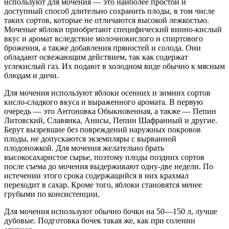
используют для мочения — это наиболее простой и
доступный способ длительно сохранить плоды, в том числе
таких сортов, которые не отличаются высокой лежкостью.
Моченые яблоки приобретают специфический винно-кислый
вкус и аромат вследствие молочнокислого и спиртового
брожения, а также добавления пряностей и солода. Они
обладают освежающим действием, так как содержат
углекислый газ. Их подают в холодном виде обычно к мясным
блюдам и дичи.
Для мочения используют яблоки осенних и зимних сортов
кисло-сладкого вкуса и выраженного аромата. В первую
очередь — это Антоновка Обыкновенная, а также — Пепин
Литовский, Славянка, Анисы, Пепин Шафранный и другие.
Берут вызревшие без повреждений наружных покровов
плоды, не допускаются экземпляры с вырванной
плодоножкой. Для мочения желательно брать
высокосахаристое сырье, поэтому плоды поздних сортов
после съема до мочения выдерживают одну-две недели. По
истечении этого срока содержащийся в них крахмал
переходит в сахар. Кроме того, яблоки становятся менее
грубыми по консистенции.
Для мочения используют обычно бочки на 50—150 л, лучше
дубовые. Подготовка бочек такая же, как при солении