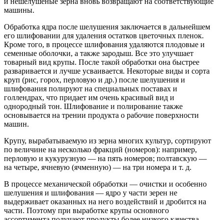
и нешелушеные зерна вновь возвращают на соответствующие
машины.
Обработка ядра после шелушения заключается в дальнейшем
его шлифовании для удаления остатков цветочных пленок.
Кроме того, в процессе шлифования удаляются плодовые и
семенные оболочки, а также зародыш. Все это улучшает
товарный вид крупы. После такой обработки она быстрее
разваривается и лучше усваивается. Некоторые виды и сорта
круп (рис, горох, перловую и др.) после шелушения и
шлифования полируют на специальных поставах и
голлендрах, что придает им очень красивый вид и
однородный тон. Шлифование и полирование также
основывается на трении продукта о рабочие поверхности
машин.
Крупу, вырабатываемую из зерна многих культур, сортируют
по величине на несколько фракций (номеров): например,
перловую и кукурузную — на пять номеров; полтавскую —
на четыре, ячневую (ячменную) — на три номера и т. д.
В процессе механической обработки — очистки и особенно
шелушения и шлифования — ядро у части зерен не
выдерживает оказанных на него воздействий и дробится на
части. Поэтому при выработке крупы основного
ассортимента получают продукты более низкого качества.