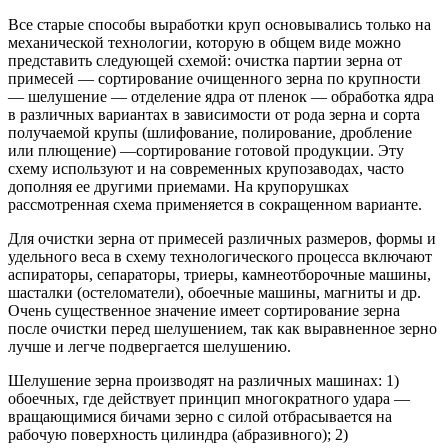
Все старые способы выработки круп основывались только на
механической технологии, которую в общем виде можно
представить следующей схемой: очистка партии зерна от
примесей — сортирование очищенного зерна по крупности
— шелушение — отделение ядра от пленок — обработка ядра
в различных вариантах в зависимости от рода зерна и сорта
получаемой крупы (шлифование, полирование, дробление
или плющение) —сортирование готовой продукции. Эту
схему используют и на современных крупозаводах, часто
дополняя ее другими приемами. На крупорушках
рассмотренная схема применяется в сокращенном варианте.
Для очистки зерна от примесей различных размеров, формы и
удельного веса в схему технологического процесса включают
аспираторы, сепараторы, триеры, камнеотборочные машины,
шасталки (остеломатели), обоечные машины, магниты и др.
Очень существенное значение имеет сортирование зерна
после очистки перед шелушением, так как выравненное зерно
лучше и легче подвергается шелушению.
Шелушение зерна производят на различных машинах: 1)
обоечных, где действует принцип многократного удара —
вращающимися бичами зерно с силой отбрасывается на
рабочую поверхность цилиндра (абразивного); 2)