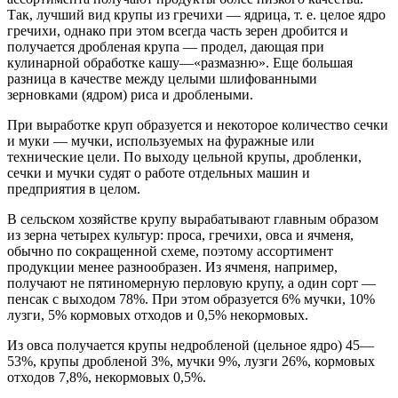
Так, лучший вид крупы из гречихи — ядрица, т. е. целое ядро
гречихи, однако при этом всегда часть зерен дробится и
получается дробленая крупа — продел, дающая при
кулинарной обработке кашу—«размазню». Еще большая
разница в качестве между целыми шлифованными
зерновками (ядром) риса и дроблеными.
При выработке круп образуется и некоторое количество сечки
и муки — мучки, используемых на фуражные или
технические цели. По выходу цельной крупы, дробленки,
сечки и мучки судят о работе отдельных машин и
предприятия в целом.
В сельском хозяйстве крупу вырабатывают главным образом
из зерна четырех культур: проса, гречихи, овса и ячменя,
обычно по сокращенной схеме, поэтому ассортимент
продукции менее разнообразен. Из ячменя, например,
получают не пятиномерную перловую крупу, а один сорт —
пенсак с выходом 78%. При этом образуется 6% мучки, 10%
лузги, 5% кормовых отходов и 0,5% некормовых.
Из овса получается крупы недробленой (цельное ядро) 45—
53%, крупы дробленой 3%, мучки 9%, лузги 26%, кормовых
отходов 7,8%, некормовых 0,5%.