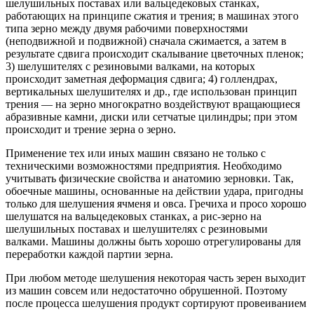
шелушильных поставах или вальцедековых станках,
работающих на принципе сжатия и трения; в машинах этого
типа зерно между двумя рабочими поверхностями
(неподвижной и подвижной) сначала сжимается, а затем в
результате сдвига происходит скалывание цветочных пленок;
3) шелушителях с резиновыми валками, на которых
происходит заметная деформация сдвига; 4) голлендрах,
вертикальных шелушителях и др., где использован принцип
трения — на зерно многократно воздействуют вращающиеся
абразивные камни, диски или сетчатые цилиндры; при этом
происходит и трение зерна о зерно.
Применение тех или иных машин связано не только с
техническими возможностями предприятия. Необходимо
учитывать физические свойства и анатомию зерновки. Так,
обоечные машины, основанные на действии удара, пригодны
только для шелушения ячменя и овса. Гречиха и просо хорошо
шелушатся на вальцедековых станках, а рис-зерно на
шелушильных поставах и шелушителях с резиновыми
валками. Машины должны быть хорошо отрегулированы для
переработки каждой партии зерна.
При любом методе шелушения некоторая часть зерен выходит
из машин совсем или недостаточно обрушенной. Поэтому
после процесса шелушения продукт сортируют провеиванием