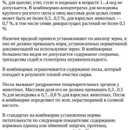
%, для цыплят, утят, гусят и индюшат в возрасте 1...4 нед не
допускается. В комбикормах-концентратах для молодняка
крупного рогатого скота и овец массовая доля целых семян
может быть не более 0,3...0,5 %, для взрослых животных —
0,7 %, в том числе семян дикорастущих растений не более 0,1
%.
Наличие вредной примеси устанавливают по анализу зерна, и
оно не должно превышать норм, установленных нормативной
документацией на используемое зерно. В комбикормах
большинства видов не допускается содержание спорыньи,
триходесмы седой и гелиотропа опушенноплодного.
В комбикормах ограничивается содержание песка, который
попадает в результате плохой очистки сырья.
Песок вызывает раздражение пищеварительных органов у
животных. Массовая доля его не должна превышать 0,3...0,5
% для молодняка и 0,7...0,8 % для взрослых животных. Песок
в комбикорме определяют по золе, нерастворимой в соляной
кислоте.
В стандартах на комбикорма установлены нормы
питательности по следующим показателям: содержанию
кормовых единиц или обменной энергии, протеина,