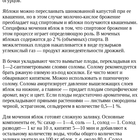
огурцов.
Яблоки можно переслаивать шинкованной капустой при ее
квашении, но в этом случае молочно-кислое брожение
преобладает над спиртовым и яблоки получаются квашеными.
Специфика мочения яблок в том, что спиртовое брожение в
этом процессе играет определяющую роль. В моченых
яблоках содержится до 2 % (объемных) спирта. В
межклетниках плодов накапливается в виде пузырьков
углекислый газ — продукт жизнедеятельности дрожжей.
В бочки укладывают чисто вымытые плоды, перекладывая их
1—2-сантиметровыми слоями соломы. Солому рекомендуется
брать ржаную озимую из-под косилки. Ее чисто моют и
обваривают кипятком. Можно использовать и пшеничную
солому. Солома амортизирует давление вышележащих слоев
яблок на нижние, а главное — придает плодам специфические
аромат, вкус и цвет. Если плоды недостаточно ароматичны, их
перекладывают пряными растениями — листьями смородины
черной, эстрагоном, сельдереем в количестве 0,5—1 %.
Для мочения яблок готовят сложную заливку. Основные
компоненты ее, %: сахар — 1—4, соль — 1, солод — 1. Солод
разводят— 1 кг на 10 л, кипятят 5—10 мин и добавляют к
остальному количеству воды, чтобы общего количества
заливки хватило на 100 кг яблок, т. е. около 80 л. Солод