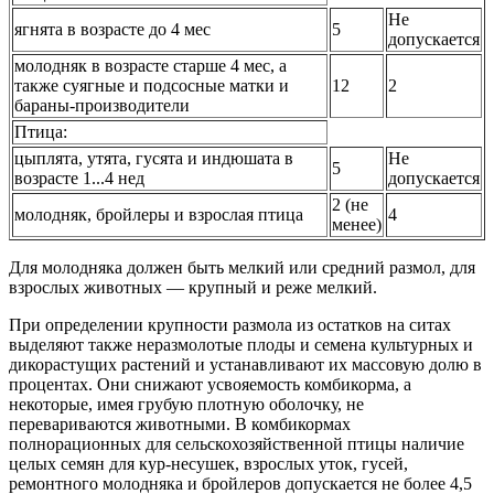
Не
ягнята в возрасте до 4 мес
5
допускается
молодняк в возрасте старше 4 мес, а
также суягные и подсосные матки и
12
2
бараны-производители
Птица:
цыплята, утята, гусята и индюшата в
Не
5
возрасте 1...4 нед
допускается
2 (не
молодняк, бройлеры и взрослая птица
4
менее)
Для молодняка должен быть мелкий или средний размол, для
взрослых животных — крупный и реже мелкий.
При определении крупности размола из остатков на ситах
выделяют также неразмолотые плоды и семена культурных и
дикорастущих растений и устанавливают их массовую долю в
процентах. Они снижают усвояемость комбикорма, а
некоторые, имея грубую плотную оболочку, не
перевариваются животными. В комбикормах
полнорационных для сельскохозяйственной птицы наличие
целых семян для кур-несушек, взрослых уток, гусей,
ремонтного молодняка и бройлеров допускается не более 4,5