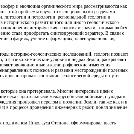
геосфер и эволюция органического мира рассматриваются как
роны этой проблемы изучаются специальными разделами
и, литологии и петрологии, региональной геологии и
а исторического развития того или иного геологического
озникновения историческая геология из науки, занимавшейся
енно стала приобретать синтезирующий характер. В связи с
ение о фациях, учение о формациях, палеовулканология,
тоды историко-геологических исследований, геологи познают
, и физико-химические условия в недрах Земли; раскрывают
ыявляют эволюционные и катастрофические изменения
еленаправленных поисков и разведки месторождений полезных
ь прогнозировать состояние геологической среды и пути
которые она претерпевала. Многие интересные идеи о
ние века с длительными междоусобными войнами, с упадком
ождения произошел перелом в познании Земли, так же как и в
ия) в процессе проведения инженерных работ, понял значение
ах под именем Николауса Стенона, сформулировал шесть