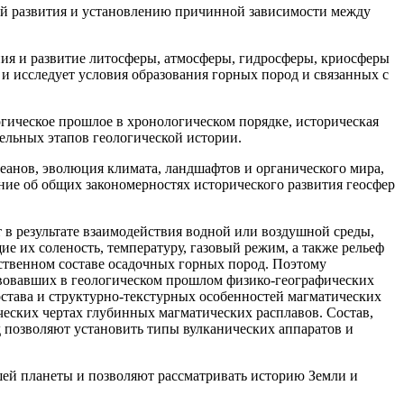
ей развития и установлению причинной зависимости между
ния и развитие литосферы, атмосферы, гидросферы, криосферы
и исследует условия образования горных пород и связанных с
гическое прошлое в хронологическом порядке, историческая
дельных этапов геологической истории.
кеанов, эволюция климата, ландшафтов и органического мира,
ние об общих закономерностях исторического развития геосфер
в результате взаимодействия водной или воздушной среды,
 их соленость, температуру, газовый режим, а также рельеф
ественном составе осадочных горных пород. Поэтому
твовавших в геологическом прошлом физико-географических
остава и структурно-текстурных особенностей магматических
ческих чертах глубинных магматических расплавов. Состав,
д позволяют установить типы вулканических аппаратов и
ей планеты и позволяют рассматривать историю Земли и