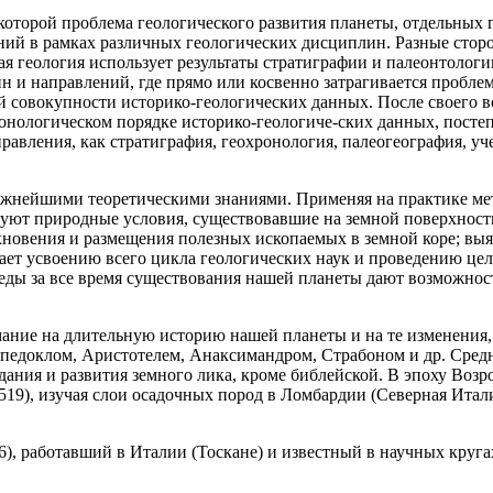
которой проблема геологического развития планеты, отдельных 
аний в рамках различных геологических дисциплин. Разные сто
 геология использует результаты стратиграфии и палеонтологи
 и направлений, где прямо или косвенно затрагивается проблем
ей совокупности историко-геологических данных. После своего в
онологическом порядке историко-геологиче-ских данных, постеп
авления, как стратиграфия, геохронология, палеогеография, уч
ажнейшими теоретическими знаниями. Применяя на практике ме
уют природные условия, существовавшие на земной поверхности
кновения и размещения полезных ископаемых в земной коре; в
гает усвоению всего цикла геологических наук и проведению ц
еды за все время существования нашей планеты дают возможност
ние на длительную историю нашей планеты и на те изменения, 
педоклом, Аристотелем, Анаксимандром, Страбоном и др. Сред
ания и развития земного лика, кроме библейской. В эпоху Возр
519), изучая слои осадочных пород в Ломбардии (Северная Итал
6), работавший в Италии (Тоскане) и известный в научных круг