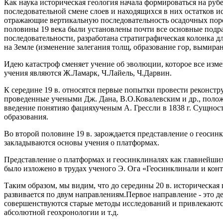
Как наука историческая геология начала формироваться на руб
последовательной смене слоев и находящихся в них остатков 
отражающие вертикальную последовательность осадочных пород
половины 19 века были установлены почти все основные подра
последовательности, разработана стратиграфическая колонка дл
на Земле (изменение залегания толщ, образование гор, вымира
Идею катастроф сменяет учение об эволюции, которое все изм
учения являются Ж.Ламарк, Ч.Лайель, Ч.Дарвин.
К середине 19 в. относятся первые попытки провести реконст
проведенные учеными Дж. Дана, В.О.Ковалевским и др., поло
введение понятияо фацияхученым А. Грессли в 1838 г. Сущност
образования.
Во второй половине 19 в. зарождается представление о геос
закладываются основы учения о платформах.
Представление о платформах и геосинклиналях как главнейших
было изложено в трудах ученого Э. Ога «Геосинклинали и кон
Таким образом, мы видим, что до середины 20 в. историческая
развивается по двум направлениям.Первое направление - это д
совершенствуются старые методы исследований и привлекаются 
абсолютной геохронологии и т.д.