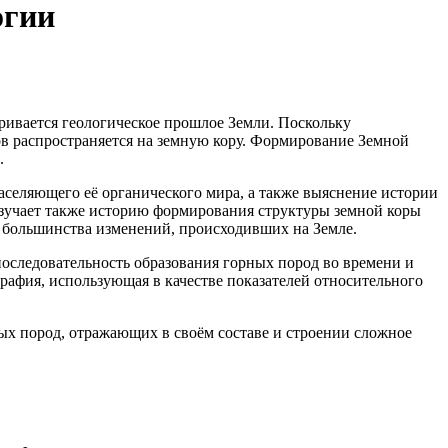
огии
тривается геологическое прошлое Земли. Поскольку
в распространяется на земную кору. Формирование Земной
.
аселяющего её органического мира, а также выяснение истории
изучает также историю формирования структуры земной коры
 большинства изменений, происходивших на Земле.
последовательность образования горных пород во времени и
рафия, использующая в качестве показателей относительного
ных пород, отражающих в своём составе и строении сложное