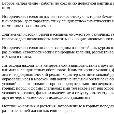
Второе направление - работы по созданию целостной картины
ними.
Историческая геология изучает геологическую историю Земли 
и биосферы, дает характеристику ландшафтно-климатических и
ними полезных ископаемых.
Длительная история Земли насыщена множеством различных гео
геология дает возможность наметить как общие закономерности
Историческая геология является одним из важнейших курсов в
раз личные катастрофические природные явления, рассматрива
и Земли в целом.
Литосфера находится в непрерывном взаимодействии с другими
климата и ландшафтных обстановок. Климатические условия, ф
дна и гидродинамический режим, характер континентальной де
образовавшиеся в морской или континентальной обстановке о
условий, а напластования горных пород отражают последовате
горных пород и формы слагаемых ими тел вскрывает ряд особе
условия залегания, физико-химические и структурно-текстурн
другие черты наземного и подводного вулканизма.
Остатки животных и растения, захороненные в горных порода
развитие на ней жизни как единое целое.