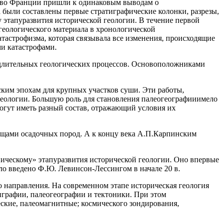
яр во Франции пришли к одинаковым выводам о
 были составлены первые стратиграфические колонки, разрезы,
этапуразвития исторической геологии. В течение первой
геологического материала в хронологической
атастрофизма, которая связывала все изменения, происходящие
ми катастрофами.
и длительных геологических процессов. Основоположниками
ским эпохам для крупных участков суши. Эти работы,
геологии. Большую роль для становления палеогеографииимело
 могут иметь разный состав, отражающий условия их
лщами осадочных пород. А к концу века А.П.Карпинским
ническому» этапуразвития исторической геологии. Оно впервые
ло введено Ф.Ю. Левинсон-Лессингом в начале 20 в.
го направления. На современном этапе историческая геология
тиграфии, палеогеографии и тектоники. При этом
еские, палеомагнитные; космического зондирования,