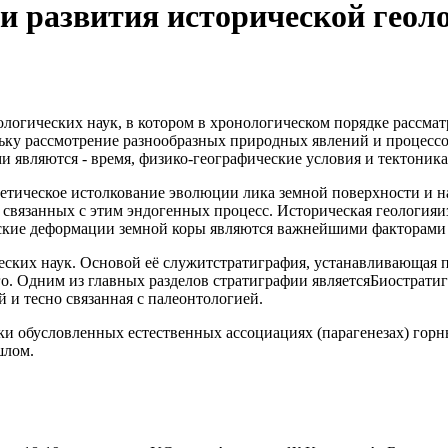
и развития исторической геол
ологических наук, в котором в хронологическом порядке рассма
ьку рассмотрение разнообразных природных явлений и процессо
 являются - время, физико-географические условия и тектоника
ретическое истолкование эволюции лика земной поверхности и н
 связанных с этим эндогенных процесс. Историческая геология
ческие деформации земной коры являются важнейшими факторами
еских наук. Основой её служитстратиграфия, устанавливающая 
. Одним из главных разделов стратиграфии являетсяБиостратиг
 и тесно связанная с палеонтологией.
ски обусловленных естественных ассоциациях (парагенезах) гор
шлом.