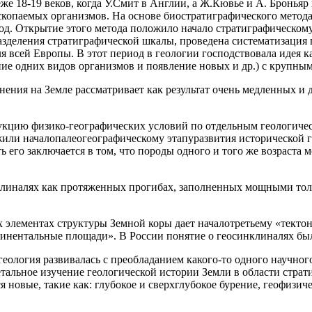
еже 18-19 веков, когда У.Смит в Англии, а Ж.Кювье и А. Бронь
ископаемых организмов. На основе биостратиграфического метода
. Открытие этого метода положило начало стратиграфическому 
зделения стратиграфической шкалы, проведена систематизация 
я всей Европы. В этот период в геологии господствовала идея к
ние одних видов организмов и появление новых и др.) с крупны
енения на Земле рассматривает как результат очень медленных 
рукцию физико-географических условий по отдельным геологиче
жили началопалеогеографическому этапуразвития исторической 
ь его заключается в том, что породы одного и того же возраста
инклиналях как протяженных прогибах, заполненных мощными то
 элементах структуры Земной коры дает началотретьему «текто
тинентальные площади». В России понятие о геосинклиналях бы
 геология развивалась с преобладанием какого-то одного научно
етальное изучение геологической истории Земли в области стра
новые, такие как: глубокое и сверхглубокое бурение, геофизич