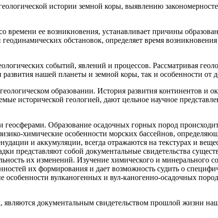
 геологической истории земной коры, выявлению закономерност
со времени ее возникновения, устанавливает причины образова
 геодинамических обстановок, определяет время возникновения 
логических событий, явлений и процессов. Рассматривая геоло
 развития нашей планеты и земной коры, так и особенности от 
 геологическом образовании. История развития континентов и о
емые исторической геологией, дают цельное научное представле
 геосферами. Образование осадочных горных пород происходит 
изико-химические особенности морских бассейнов, определяющие
нудации и аккумуляции, всегда отражаются на текстурах и вещ
садки представляют собой документальные свидетельства сущес
льность их изменений. Изучение химического и минерального с
нностей их формирования и дает возможность судить о специфи
ые особенности вулканогенных и вул-каногенно-осадочных поро
х, являются документальным свидетельством прошлой жизни наш