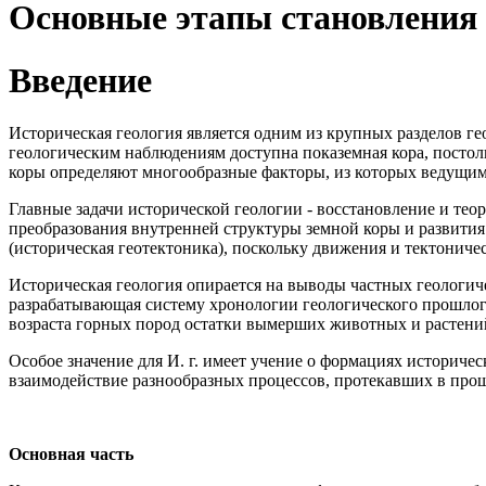
Основные этапы становления 
Введение
Историческая геология является одним из крупных разделов ге
геологическим наблюдениям доступна показемная кора, постол
коры определяют многообразные факторы, из которых ведущими
Главные задачи исторической геологии - восстановление и тео
преобразования внутренней структуры земной коры и развития
(историческая геотектоника), поскольку движения и тектони
Историческая геология опирается на выводы частных геологич
разрабатывающая систему хронологии геологического прошлого
возраста горных пород остатки вымерших животных и растений
Особое значение для И. г. имеет учение о формациях историче
взаимодействие разнообразных процессов, протекавших в про
Основная часть