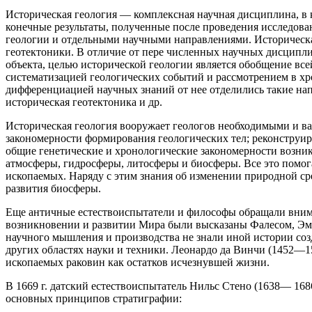
Историческая геология — комплексная научная дисциплина, в 
конечные результаты, полученные после проведения исследов
геологии и отдельными научными направлениями. Историческая
геотектоники. В отличие от пере численных научных дисциплин
объекта, целью исторической геологии является обобщение вс
систематизацией геологических событий и рассмотрением в хр
дифференциацией научных знаний от нее отделились такие напр
историческая геотектоника и др.
Историческая геология вооружает геологов необходимыми и в
закономерности формирования геологических тел; реконструир
общие генетические и хронологические закономерности возни
атмосферы, гидросферы, литосферы и биосферы. Все это помо
ископаемых. Наряду с этим знания об изменении природной ср
развития биосферы.
Еще античные естествоиспытатели и философы обращали внима
возникновении и развитии Мира были высказаны Фалесом, Эм
научного мышления и производства не знали иной истории созд
других областях науки и техники. Леонардо да Винчи (1452—1
ископаемых раковин как остатков исчезнувшей жизни.
В 1669 г. датский естествоиспытатель Нильс Стено (1638— 168
основных принципов стратиграфии: