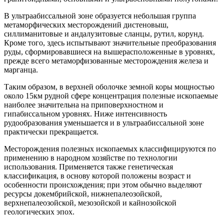
В ультраабиссальной зоне образуется небольшая группа
метаморфических месторождений дистеновыш,
силлиманитовые и андалузитовые сланцы, рутил, корунд.
Кроме того, здесь испытывают значительные преобразования
руды, сформировавшиеся на вышерасположенные в уровнях,
прежде всего метаморфизованные месторождения железа и
марганца.
Таким образом, в верхней оболочке земной коры мощностью
около 15км рудной сфере концентрация полезные ископаемые
наиболее значительна на приповерхностном и
гипабиссальном уровнях. Ниже интенсивность
рудообразования уменьшается и в ультраабиссальной зоне
практически прекращается.
Месторождения полезных ископаемых классифицируются по
применению в народном хозяйстве по технологии
использования. Применяется также генетическая
классификация, в основу которой положены возраст и
особенности происхождения; при этом обычно выделяют
ресурсы докембрийской, нижнепалеозойской,
верхнепалеозойской, мезозойской и кайнозойской
геологических эпох.