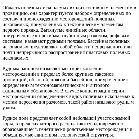
Область полезных ископаемых входит составным элементом в
провинцию, она характеризуется набором определенных по
составу и происхождению месторождений полезных
ископаемых, приуроченных к тектоническим элементам
первого порядка. Вытянутые линейные области,
приуроченные к прогибам, глубинным разломам, рифовым
системам, называют рудными поясами. Бассейны полезных
ископаемых представляют собой области непрерывного или
почти непрерывного распространения пластовых полезных
ископаемых.
Рудным районом называют местное скопление
месторождений в пределах более крупных таксонов
провинций, областей, поясов и бассейнов, приуроченное к
определенным тектономагматическим и литолого-
фациальным обстановкам. В случае концентрации серии
месторождений определенных видов полезных ископаемых к
местам пересечения разломов, такой район называют рудным
узлом.
Рудное поле представляет собой небольшой участок земной
коры, в пределах которого располагаются одновременно
образовавшиеся, генетически родственные месторождения и
объединяемые единством геологической структуры.