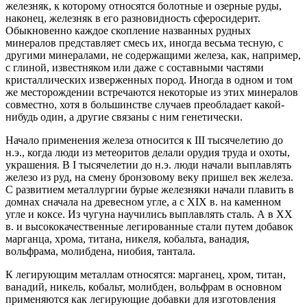
железняк, к которому относятся болотные и озерные руды,
наконец, железняк в его разновидность сферосидерит.
Обыкновенно каждое скопление названных рудных
минералов представляет смесь их, иногда весьма тесную, с
другими минералами, не содержащими железа, как, например,
с глиной, известняком или даже с составными частями
кристаллических изверженных пород. Иногда в одном и том
же месторождении встречаются некоторые из этих минералов
совместно, хотя в большинстве случаев преобладает какой-
нибудь один, а другие связаны с ним генетически.
Начало применения железа относится к ІІІ тысячелетию до
н.э., когда люди из метеоритов делали орудия труда и охоты,
украшения. В I тысячелетии до н.э. люди начали выплавлять
железо из руд, на смену бронзовому веку пришел век железа.
С развитием металлургии бурые железняки начали плавить в
домнах сначала на древесном угле, а с ХIХ в. на каменном
угле и коксе. Из чугуна научились выплавлять сталь. А в ХХ
в. и высококачественные легированные стали путем добавок
марганца, хрома, титана, никеля, кобальта, ванадия,
вольфрама, молибдена, ниобия, тантала.
К легирующим металлам относятся: марганец, хром, титан,
ванадий, никель, кобальт, молибден, вольфрам в основном
применяются как легирующие добавки для изготовления