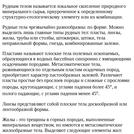
Рудным телом называется локальное скопление природного
минерального сырья, приуроченное к определенному
структурно-геологическому элементу или их комбинации.
Рудные тела чрезвычайно разнообразны: по форме. Можно
выделить лишь главные типы рудных тел: пласты, линзы,
жилы, трубы или столбы, штокверки, штоки, тела
неправильной формы, гнезда, комбинированные залежи.
Пластами называют плоские тела полезных ископаемых,
образующиеся в водных бассейнах синхронно с вмещающими
осадочными породами. Метасоматические тела,
развивающиеся по отдельным пластам осадочных пород,
приобретают характер пастообразных залежей. Различают
пласты простые без прослоев породы и сложные с прослоями
о
породы, крутопадающие, с углами падения более 45
, и
о
полого падающие, с углами падения менее 45
.
Линзы представляют собой плоские тела доскообразной или
лентообразной формы.
Жилы - это трещины в горных породах, выполненные
минеральных веществом, но имеются и метасоматические
жилообразные тела. Выделяют следующие элементы жил: