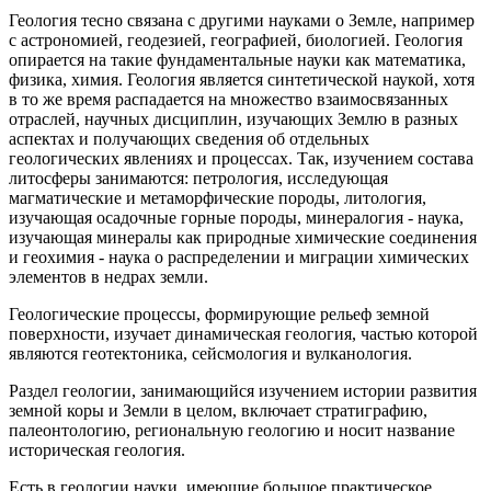
Геология тесно связана с другими науками о Земле, например
с астрономией, геодезией, географией, биологией. Геология
опирается на такие фундаментальные науки как математика,
физика, химия. Геология является синтетической наукой, хотя
в то же время распадается на множество взаимосвязанных
отраслей, научных дисциплин, изучающих Землю в разных
аспектах и получающих сведения об отдельных
геологических явлениях и процессах. Так, изучением состава
литосферы занимаются: петрология, исследующая
магматические и метаморфические породы, литология,
изучающая осадочные горные породы, минералогия - наука,
изучающая минералы как природные химические соединения
и геохимия - наука о распределении и миграции химических
элементов в недрах земли.
Геологические процессы, формирующие рельеф земной
поверхности, изучает динамическая геология, частью которой
являются геотектоника, сейсмология и вулканология.
Раздел геологии, занимающийся изучением истории развития
земной коры и Земли в целом, включает стратиграфию,
палеонтологию, региональную геологию и носит название
историческая геология.
Есть в геологии науки, имеющие большое практическое