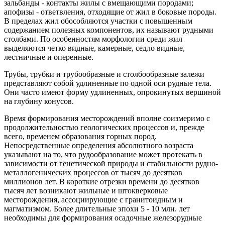
зальбанды - контакты жилы с вмещающими породами;
апофизы - ответвления, отходящие от жил в боковые породы.
В пределах жил обособляются участки с повышенным
содержанием полезных компонентов, их называют рудными
столбами. По особенностям морфологии среди жил
выделяются четко видные, камерные, седло видные,
лестничные и оперенные.
Трубы, трубки и трубообразные и столбообразные залежи
представляют собой удлиненные по одной оси рудные тела.
Они часто имеют форму удлиненных, опрокинутых вершиной
на глубину конусов.
Время формирования месторождений вполне соизмеримо с
продолжительностью геологических процессов и, прежде
всего, временем образования горных пород.
Непосредственные определения абсолютного возраста
указывают на то, что рудообразование может протекать в
зависимости от генетической природы и стабильности рудно-
металлогенических процессов от тысяч до десятков
миллионов лет. В короткие отрезки времени до десятков
тысяч лет возникают жильные и штокверковые
месторождения, ассоциирующие с гранитоидным и
магматизмом. Более длительные эпохи 5 - 10 млн. лет
необходимы для формирования осадочные железорудные