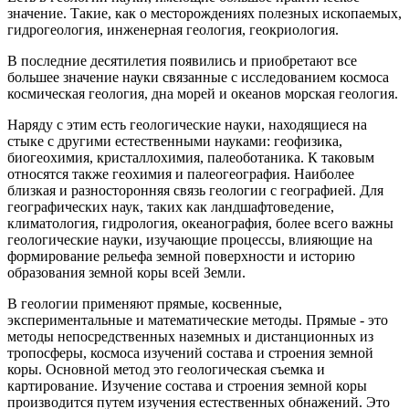
значение. Такие, как о месторождениях полезных ископаемых,
гидрогеология, инженерная геология, геокриология.
В последние десятилетия появились и приобретают все
большее значение науки связанные с исследованием космоса
космическая геология, дна морей и океанов морская геология.
Наряду с этим есть геологические науки, находящиеся на
стыке с другими естественными науками: геофизика,
биогеохимия, кристаллохимия, палеоботаника. К таковым
относятся также геохимия и палеогеография. Наиболее
близкая и разносторонняя связь геологии с географией. Для
географических наук, таких как ландшафтоведение,
климатология, гидрология, океанография, более всего важны
геологические науки, изучающие процессы, влияющие на
формирование рельефа земной поверхности и историю
образования земной коры всей Земли.
В геологии применяют прямые, косвенные,
экспериментальные и математические методы. Прямые - это
методы непосредственных наземных и дистанционных из
тропосферы, космоса изучений состава и строения земной
коры. Основной метод это геологическая съемка и
картирование. Изучение состава и строения земной коры
производится путем изучения естественных обнажений. Это