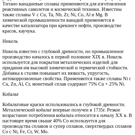
Титано ванадиевые сплавы применяются для изготовления
реактивных самолетов и космической техники. Известны
также сплавы V с Cu, Ta, Nb, Zr, Ni, Co, Al и Mg. В
химической промышленности ванадий применяется в
качестве катализатора при крекинге нефти, производстве
красок, каучука.
Никель
Никель известен с глубокой древности, но промышленное
производство началось в первой половине XIX в. Никель
используется для покрытия металлических изделий для
придания им высокой химической и термической стойкости.
Добавка к сталям повышает их вязкость, упругость,
антикоррозионные свойства. Применяются также сплавы Ni с
Cu, Zn, Al, Cr, монетный сплав содержит 75% Cu + 25% Ni.
Кобальт
Кобальтовые краски использовались в глубокой древности.
Металлический кобальт впервые получен в 1735г. Резкое
возрастание потребления кобальта относится к началу XX в. В
настоящее время свыше 40% Co используется для
производства сплавов и супер сплавов, сверхтвердых сплавов
Co с Ni, Fe, Cr, W, Mo.