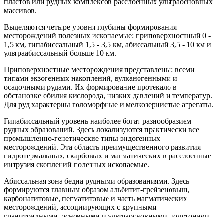
пластов или рудных комплексов расслоенных ультраосновных
массивов.
Выделяются четыре уровня глубины формирования
месторождений полезных ископаемые: приповерхностный 0 -
1,5 км, гипабиссальный 1,5 - 3,5 км, абиссальный 3,5 - 10 км и
ультраабиссальный больше 10 км.
Приповерхностные месторождения представлены: всеми
типами экзогенных накоплений, вулканогенными и
осадочными рудами. Их формирование протекало в
обстановке обилия кислорода, низких давлений и температур.
Для руд характерны голоморфные и мелкозернистые агрегаты.
Гипабиссальный уровень наиболее богат разнообразием
рудных образований. Здесь локализуются практически все
промышленно-генетические типы эндогенных
месторождений. Эта область преимущественного развития
гидротермальных, скарбовых и магматических в расслоенные
интрузия скоплений полезных ископаемые.
Абиссальная зона бедна рудными образованиями. Здесь
формируются главным образом альбитит-грейзеновыш,
карбонатитовые, пегматитовые и часть магматических
месторождений, ассоциирующих с крупными
гранитоидными, основными и ультраосновными полутонами.