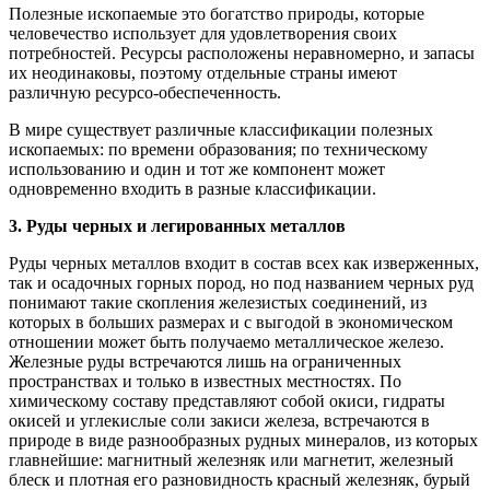
Полезные ископаемые это богатство природы, которые
человечество использует для удовлетворения своих
потребностей. Ресурсы расположены неравномерно, и запасы
их неодинаковы, поэтому отдельные страны имеют
различную ресурсо-обеспеченность.
В мире существует различные классификации полезных
ископаемых: по времени образования; по техническому
использованию и один и тот же компонент может
одновременно входить в разные классификации.
3.
Руды черных и легированных металлов
Руды черных металлов входит в состав всех как изверженных,
так и осадочных горных пород, но под названием черных руд
понимают такие скопления железистых соединений, из
которых в больших размерах и с выгодой в экономическом
отношении может быть получаемо металлическое железо.
Железные руды встречаются лишь на ограниченных
пространствах и только в известных местностях. По
химическому составу представляют собой окиси, гидраты
окисей и углекислые соли закиси железа, встречаются в
природе в виде разнообразных рудных минералов, из которых
главнейшие: магнитный железняк или магнетит, железный
блеск и плотная его разновидность красный железняк, бурый