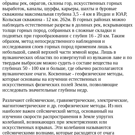
обрывы рек, оврагов, склоны гор, искусственных горных
выработок, каналы, шурфы, карьеры, шахты и буровые
скважины максимальная глубина 3,5 - 4 км в Индии и ЮАР,
Кольская скважина - 12 км. 262м. В горных районах можно
наблюдать естественные разрезы в долинах рек, вскрывающих
толщи горных пород, собранных в сложные складки и
поднятых при горообразовании с глубин 16 - 20 км. Таким
образом, метод непосредственного наблюдения и
исследования слоев горных пород применим лишь к
небольшой, самой верхней части земной коры. Лишь в
вулканических областях по извергнутой из вулканов лаве и по
твердым выбросам можно судить о составе вещества на
глубинах 50 - 100 км и больше, где обычно располагаются
вулканические очаги. Косвенные - геофизические методы,
которые основаны на изучении естественных и
искусственных физических полей Земли, позволяющие
исследовать значительные глубины недр.
Различают сейсмические, гравиметрические, электрические,
магнитометрические и др. геофизические методы. Из них
наиболее важен сейсмический метод, основанный на
изучении скорости распространения в Земле упругих
колебаний, возникающих при землетрясениях или
искусственных взрывах. Эти колебания называются
сейсмическими волнами, которые расходятся от очага