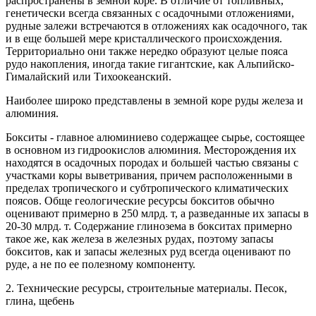
распространены в земной коре. В отличие от топливных,
генетически всегда связанных с осадочными отложениями,
рудные залежи встречаются в отложениях как осадочного, так
и в еще большей мере кристаллического происхождения.
Территориально они также нередко образуют целые пояса
рудо накопления, иногда такие гигантские, как Альпийско-
Гималайский или Тихоокеанский.
Наиболее широко представлены в земной коре руды железа и
алюминия.
Бокситы - главное алюминиево содержащее сырье, состоящее
в основном из гидроокислов алюминия. Месторождения их
находятся в осадочных породах и большей частью связаны с
участками коры выветривания, причем расположенными в
пределах тропического и субтропического климатических
поясов. Обще геологические ресурсы бокситов обычно
оценивают примерно в 250 млрд. т, а разведанные их запасы в
20-30 млрд. т. Содержание глинозема в бокситах примерно
такое же, как железа в железных рудах, поэтому запасы
бокситов, как и запасы железных руд всегда оценивают по
руде, а не по ее полезному компоненту.
2. Технические ресурсы, строительные материалы. Песок,
глина, щебень