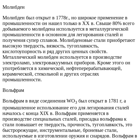
Молибден
Молибден был открыт в 1778г., но широкое применение в
промышленности он нашел только в XX в. Свыше 80% всего
добываемого молибдена используется в металлургической
промышленности в основном для легирования сталей и
получения супер сплавов. Молибденовые стали приобретают
высокую твердость, вязкость, тугоплавкость,
кислотоупорность и ряд других ценных свойств.
Металлический молибден используется в производстве
электроламп, электровакуумных приборов. Кроме этого он
употребляется в химической, нефтеперерабатывающей,
керамической, стекольной и других отраслях
промышленности.
Вольфрам
Вольфрам в виде соединения WO
был открыт в 1781 г, а
3
промышленное использование его для легирования сталей
началось с конца XIX в. Вольфрам применяется в
производстве специальных сталей, присадка вольфрама к
стали повышает ее твердость, прочность, тугоплавкость, это
быстрорежущие, инструментальные, броневые стали,
используемые в изготовлении оружия и снарядов. Вольфрам в