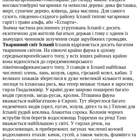
високостовбурні чагарники та невисокі дерева: дика фісташка,
мирт, суничне дерево, ялівець, дика маслина. Для самого
сухого, південно-східного району Іспанії типові чагарники
гарігі і трави альфа, або «Еспарта».
Значна частина рослинних угруповань Іспанії є досить
екзотичною для жителів багатьох держав і тому є одним із
значущих чинників залучення сюди зарубіжних громадян.
Тваринний світ Іспанії
Іспанія відрізняється досить багатим
тваринним світом. На півночі країни фауна в цілому
середньоєвропейського типу, у всіх інших районах країни
вона відноситься до середземноморського
північноафриканського типу. З ссавців в Іспанії найбільш
численні: олень, лань, козуля, сарна, гірський козел, кабан. З
великих хижаків збереглися в дуже невеликій кількості вовк,
лисиця та іспанська рись, яка тепер мешкає тільки в заростях
гирла Гвадалквівір. У країні дуже широко поширені багато
видів гризунів, заєць-русак, кролик. Пташина фауна
вважається найбагатшою в Європі. Тут збереглося багато
ендемічних видів (орел, пугач, зозуля, дятел та ін.) Типові для
Іспанії рудий кеклика, блакитна сорока. Колонія чорних
яструбів біля берегів водосховища Торрехон на річці Тахо
вважається найбільшою у світі. У гирлах річок, на
водосховищах, в прибережних лагунах численні колонії
водоплавних птахів: качок, гусей, а також чапель, фламінго та