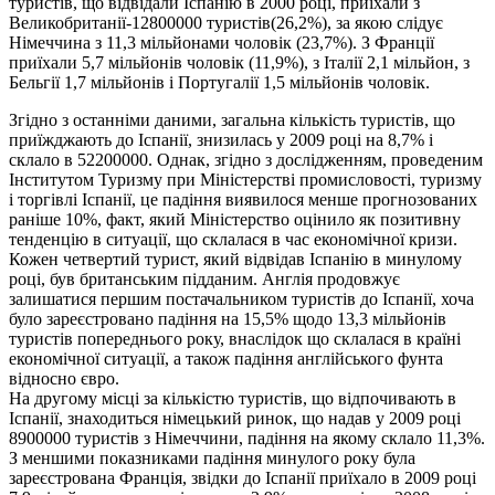
туристів, що відвідали Іспанію в 2000 році, приїхали з
Великобританії-12800000 туристів(26,2%), за якою слідує
Німеччина з 11,3 мільйонами чоловік (23,7%). З Франції
приїхали 5,7 мільйонів чоловік (11,9%), з Італії 2,1 мільйон, з
Бельгії 1,7 мільйонів і Португалії 1,5 мільйонів чоловік.
Згідно з останніми даними, загальна кількість туристів, що
приїжджають до Іспанії, знизилась у 2009 році на 8,7% і
склало в 52200000. Однак, згідно з дослідженням, проведеним
Інститутом Туризму при Міністерстві промисловості, туризму
і торгівлі Іспанії, це падіння виявилося менше прогнозованих
раніше 10%, факт, який Міністерство оцінило як позитивну
тенденцію в ситуації, що склалася в час економічної кризи.
Кожен четвертий турист, який відвідав Іспанію в минулому
році, був британським підданим. Англія продовжує
залишатися першим постачальником туристів до Іспанії, хоча
було зареєстровано падіння на 15,5% щодо 13,3 мільйонів
туристів попереднього року, внаслідок що склалася в країні
економічної ситуації, а також падіння англійського фунта
відносно євро.
На другому місці за кількістю туристів, що відпочивають в
Іспанії, знаходиться німецький ринок, що надав у 2009 році
8900000 туристів з Німеччини, падіння на якому склало 11,3%.
З меншими показниками падіння минулого року була
зареєстрована Франція, звідки до Іспанії приїхало в 2009 році