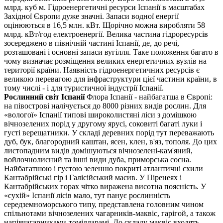
млрд. куб м. Гідроенергетичні ресурси Іспанії в масштабах
Західної Європи дуже значні. Запаси водної енергії
оцінюються в 16,5 млн. кВт. Щорічно можна виробляти 58
млрд. кВт/год електроенергії. Велика частина гідроресурсів
зосереджено в північній частині Іспанії, де, до речі,
розташовані і основні запаси вугілля. Таке положення багато в
чому визначає розміщення великих енергетичних вузлів на
території країни. Наявність гідроенергетичних ресурсів є
великою перевагою для інфраструктури цієї частини країни, в
тому числі - і для туристичної індустрії Іспанії.
Рослинний світ Іспанії
Флора Іспанії - найбагатша в Європі:
на півострові налічується до 8000 різних видів рослин. Для
«вологої» Іспанії типові широколистяні ліси з домішкою
вічнозелених порід у другому ярусі, соковиті багаті луки і
густі верещатники. У складі деревних порід тут переважають
дуб, бук, благородний каштан, ясен, клен, в'яз, тополя. До цих
листопадним видів домішуються вічнозелені-кам'яний,
войлочнолисний та інші види дуба, приморська сосна.
Найбагатшою і густою зеленню покриті атлантичні схили
Кантабрійські гір і Галісійський масив. У Піренеях і
Кантабрійських горах чітко виражена висотна поясність. У
«сухій» Іспанії лісів мало, тут панує рослинність
середземноморського типу, представлена головним чином
спільнотами вічнозелених чагарників-маквіс, гарігой, а також
напівчагарниками-томілларамі. До складу маквіс входять