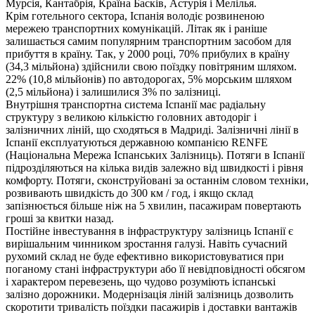
Мурсія, Кантабрія, Країна Басків, Астурія і Мелілья.
Крім готельного сектора, Іспанія володіє розвиненою
мережею транспортних комунікацій. Літак як і раніше
залишається самим популярним транспортним засобом для
прибуття в країну. Так, у 2000 році, 70% прибулих в країну
(34,3 мільйона) здійснили свою поїздку повітряним шляхом.
22% (10,8 мільйонів) по автодорогах, 5% морським шляхом
(2,5 мільйона) і залишилися 3% по залізниці.
Внутрішня транспортна система Іспанії має радіальну
структуру з великою кількістю головних автодоріг і
залізничних ліній, що сходяться в Мадриді. Залізничні лінії в
Іспанії експлуатуються державною компанією RENFE
(Національна Мережа Іспанських Залізниць). Потяги в Іспанії
підрозділяються на кілька видів залежно від швидкості і рівня
комфорту. Потяги, сконструйовані за останнім словом техніки,
розвивають швидкість до 300 км / год, і якщо склад
запізнюється більше ніж на 5 хвилин, пасажирам повертають
гроші за квитки назад.
Постійне інвестування в інфраструктуру залізниць Іспанії є
вирішальним чинником зростання галузі. Навіть сучасний
рухомий склад не буде ефективно використовуватися при
поганому стані інфраструктури або її невідповідності обсягом
і характером перевезень, що чудово розуміють іспанські
залізно дорожники. Модернізація ліній залізниць дозволить
скоротити тривалість поїздки пасажирів і доставки вантажів