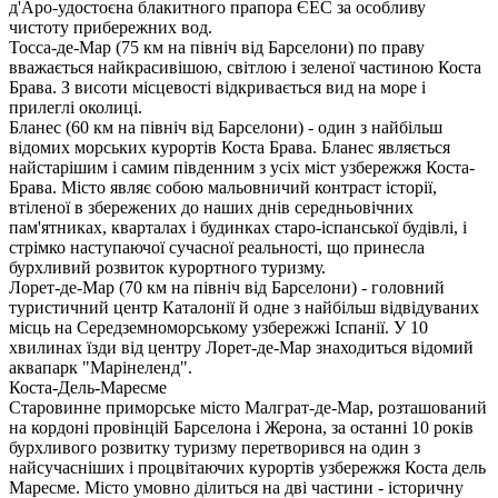
д'Аро-удостоєна блакитного прапора ЄЕС за особливу
чистоту прибережних вод.
Тосса-де-Мар (75 км на північ від Барселони) по праву
вважається найкрасивішою, світлою і зеленої частиною Коста
Брава. З висоти місцевості відкривається вид на море і
прилеглі околиці.
Бланес (60 км на північ від Барселони) - один з найбільш
відомих морських курортів Коста Брава. Бланес являється
найстарішим і самим південним з усіх міст узбережжя Коста-
Брава. Місто являє собою мальовничий контраст історії,
втіленої в збережених до наших днів середньовічних
пам'ятниках, кварталах і будинках старо-іспанської будівлі, і
стрімко наступаючої сучасної реальності, що принесла
бурхливий розвиток курортного туризму.
Лорет-де-Мар (70 км на північ від Барселони) - головний
туристичний центр Каталонії й одне з найбільш відвідуваних
місць на Середземноморському узбережжі Іспанії. У 10
хвилинах їзди від центру Лорет-де-Мар знаходиться відомий
аквапарк "Марінеленд".
Коста-Дель-Маресме
Старовинне приморське місто Малграт-де-Мар, розташований
на кордоні провінцій Барселона і Жерона, за останні 10 років
бурхливого розвитку туризму перетворився на один з
найсучасніших і процвітаючих курортів узбережжя Коста дель
Маресме. Місто умовно ділиться на дві частини - історичну