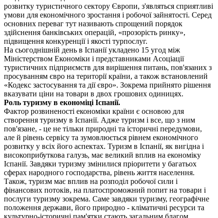
розвитку туристичного сектору Європи, з'являться сприятливі
умови для економічного зростання і робочої зайнятості. Серед
основних переваг тут називають спрощений порядок
здійснення банківських операцій, «прозорість ринку»,
підвищення конкуренції і якості турпослуг.
На сьогоднішній день в Іспанії укладено 15 угод між
Міністерством Економіки і представниками Асоціації
туристичних підприємств для вирішення питань, пов'язаних з
просуванням євро на території країни, а також встановлений
«Кодекс застосування та дії євро». Зокрема прийнято рішення
вказувати ціни на товари в двох грошових одиницях.
Роль туризму в економіці Іспанії.
Фактор розвиненості економіки країни є основою для
створення туризму в Іспанії. Адже туризм і все, що з ним
пов'язане, - це не тільки природні та історичні передумови,
але й рівень сервісу та зумовлюється рівнем економічного
розвитку у всіх його аспектах. Туризм в Іспанії, як вигідна і
високоприбуткова галузь, має великий вплив на економіку
Іспанії. Завдяки туризму змінилися пріоритети у багатьох
сферах народного господарства, рівень життя населення.
Також, туризм має вплив на розподіл робочої сили і
фінансових потоків, на платоспроможний попит на товари і
послуги туризму зокрема. Саме завдяки туризму, географічне
положення держави, його природно - кліматичні ресурси та
культурно-історичні пам'ятки стають загальним благом.