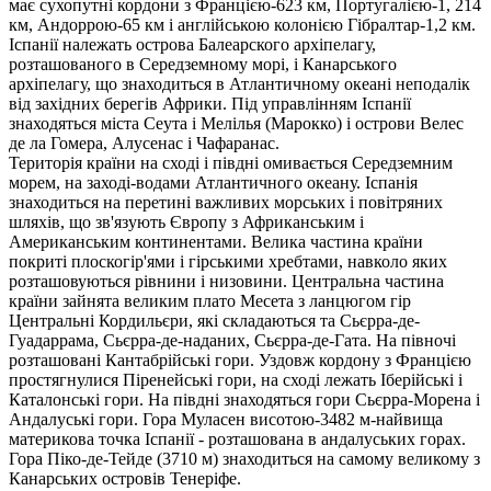
має сухопутні кордони з Францією-623 км, Португалією-1, 214
км, Андоррою-65 км і англійською колонією Гібралтар-1,2 км.
Іспанії належать острова Балеарского архіпелагу,
розташованого в Середземному морі, і Канарського
архіпелагу, що знаходиться в Атлантичному океані неподалік
від західних берегів Африки. Під управлінням Іспанії
знаходяться міста Сеута і Мелілья (Марокко) і острови Велес
де ла Гомера, Алусенас і Чафаранас.
Територія країни на сході і півдні омивається Середземним
морем, на заході-водами Атлантичного океану. Іспанія
знаходиться на перетині важливих морських і повітряних
шляхів, що зв'язують Європу з Африканським і
Американським континентами. Велика частина країни
покриті плоскогір'ями і гірськими хребтами, навколо яких
розташовуються рівнини і низовини. Центральна частина
країни зайнята великим плато Месета з ланцюгом гір
Центральні Кордильєри, які складаються та Сьєрра-де-
Гуадаррама, Сьєрра-де-наданих, Сьєрра-де-Гата. На півночі
розташовані Кантабрійські гори. Уздовж кордону з Францією
простягнулися Піренейські гори, на сході лежать Іберійські і
Каталонські гори. На півдні знаходяться гори Сьєрра-Морена і
Андалуські гори. Гора Муласен висотою-3482 м-найвища
материкова точка Іспанії - розташована в андалуських горах.
Гора Піко-де-Тейде (3710 м) знаходиться на самому великому з
Канарських островів Тенеріфе.