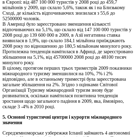
в Європі: від 487 100 000 туристів у 2008 році до 459,7
мільйонів у 2009, що склало 5,6%, також як і на Близькому
Сході, де кількість відпочиваючих знизилася з 55,6 до
52500000 чоловік.
В Америці було зареєстровано зменшення кількості
відпочиваючих на 5,1%, що склало від 147 100 000 туристів у
2008 році до 139 600 000 в 2009, в Азії негативна ставка
виявилася в 1,9%, що склало 184,1 мільйона приїжджають
2008 року по відношенню до 180,5 мільйонам минулого року.
Протилежна тенденція намітилася в Африці, де зареєстровано
збільшення на 5,1%, від 45700000 2008 році до 48100 тисяч
минулого року.
В цілому, протягом перших трьох триместрів 2009 показники
міжнародного туризму зменшилися на 10%, 7% і 2%
відповідно, але в останньому триместрі була зареєстрована
загальне збільшення на 2%. Згідно з оцінками Світової
Організації Туризму міжнародний туризм знову буде
розвиватися, оскільки намітилася позитивна тенденція
зростання щодо загального падіння в 2009, яка, ймовірно,
складе 3 -4% в 2010 році.
5. Основні туристичні центри і курорти міжнародного
значення
Середземноморське узбережжя Іспанії займають 4 автономні