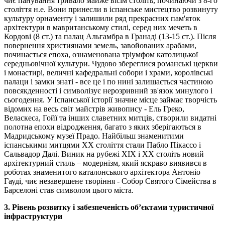
чиє панування тривало майже вісім століть, починаючи з 8-го
століття н.е. Вони принесли в іспанське мистецтво розвинуту
культуру орнаменту і залишили ряд прекрасних пам'яток
архітектури в мавританському стилі, серед них мечеть в
Кордові (8 ст.) та палац Альгамбра в Гранаді (13-15 ст.). Після
повернення християнами земель, завойованих арабами,
починається епоха, ознаменована тріумфом католицької
середньовічної культури. Чудово збереглися романські церкви
і монастирі, величні кафедральні собори і храми, королівські
палаци і замки знаті - все це і по нині залишається частиною
повсякденності і символізує нерозривний зв'язок минулого і
сьогодення. У Іспанської історії значне місце займає творчість
відомих на весь світ майстрів живопису - Ель Греко,
Веласкеса, Гойї та інших славетних митців, створили видатні
полотна епохи відродження, багато з яких зберігаються в
Мадридському музеї Прадо. Найбільш знаменитими
іспанськими митцями ХХ століття стали Пабло Пікассо і
Сальвадор Далі. Виник на рубежі ХІХ і ХХ століть новий
архітектурний стиль – модернізм, який яскраво виявився в
роботах знаменитого каталонського архітектора Антоніо
Гауді, чиє незавершене творіння - Собор Святого Сімейства в
Барселоні став символом цього міста.
3. Рівень розвитку і забезпеченість об’єктами туристичної
інфраструктури