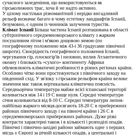
сучасного заледеніння, що використовуються як
гірськолижних трас, хоча й не надто активно.
У цілому настільки різноманітний і нерідко вигадливий
рельєф визначає багато в чому естетику ландшафтів Іспанії,
безумовно, є одним із чинників залучення туристів.
Клімат Іспанії
Більша частина Іспанії розташована в області
субтропічного середземноморського клімату з жарким
посушливим літом і м'якою дощовою зимою (по
географічному положенню між 43-і 36 градусами північної
широти). Своєрідність географічного положення Іспанії,
чергування гір, плоскогір'їв і низовин, вплив Атлантичного
океану і близькість «сухого» континенту Африки
обумовлюють кліматичні розбіжності в різних регіонах країни.
Особливо чітко вони простежуються з північного заходу на
південний схід. У зв'язку з гірським рельєфом країни велике
значення має також вертикальна кліматична поясність.
Середньорічна температура майже всієї іспанської території
коливається між 14 і 19 С вище нуля. Середні температури
січня коливаються від 8-10 С. Середні температури липня-
найбільш жаркого місяця-досягають 18-20 С в прибережних
районах північного заходу і на півночі країни і 26 С в
середземноморських прибережних районах. Дуже різкі
контрасти характерні також і в кількості і розподілі опадів.
Північні і північно-західні райони займають одне з перших
місць у Європі за річній кількості опадів, а центральні і