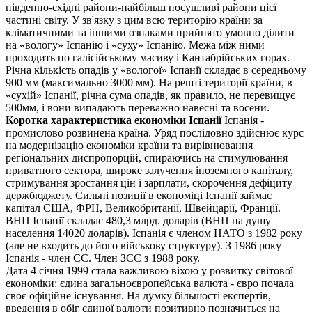
південно-східні райони-найбільш посушливі райони цієї
частині світу. У зв'язку з цим всю територію країни за
кліматичними та іншими ознаками прийнято умовно ділити
на «вологу» Іспанію і «суху» Іспанію. Межа між ними
проходить по галісійському масиву і Кантабрійських горах.
Річна кількість опадів у «вологої» Іспанії складає в середньому
900 мм (максимально 3000 мм). На решті території країни, в
«сухій» Іспанії, річна сума опадів, як правило, не перевищує
500мм, і вони випадають переважно навесні та восени.
Коротка характеристика економіки Іспанії
Іспанія -
промислово розвинена країна. Уряд послідовно здійснює курс
на модернізацію економіки країни та вирівнювання
регіональних диспропорцій, спираючись на стимулювання
приватного сектора, широке залучення іноземного капіталу,
стримування зростання цін і зарплати, скорочення дефіциту
держбюджету. Сильні позиції в економіці Іспанії займає
капітал США, ФРН, Великобританії, Швейцарії, Франції.
ВНП Іспанії складає 480,3 млрд. доларів (ВНП на душу
населення 14020 доларів). Іспанія є членом НАТО з 1982 року
(але не входить до його військову структуру). З 1986 року
Іспанія - член ЄС. Член ЗЄС з 1988 року.
Дата 4 січня 1999 стала важливою віхою у розвитку світової
економіки: єдина загальноєвропейська валюта - євро почала
своє офіційне існування. На думку більшості експертів,
введення в обіг єдиної валюти позитивно позначиться на