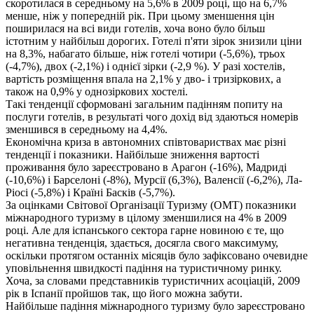
скоротилася в середньому на 5,6% в 2009 році, що на 6,7%
менше, ніж у попередній рік. При цьому зменшення цін
поширилася на всі види готелів, хоча воно було більш
істотним у найбільш дорогих. Готелі п'яти зірок знизили ціни
на 8,3%, набагато більше, ніж готелі чотири (-5,6%), трьох
(-4,7%), двох (-2,1%) і однієї зірки (-2,9 %). У разі хостелів,
вартість розміщення впала на 2,1% у дво- і тризіркових, а
також на 0,9% у однозіркових хостелі.
Такі тенденції сформовані загальним падінням попиту на
послуги готелів, в результаті чого дохід від здаються номерів
зменшився в середньому на 4,4%.
Економічна криза в автономних співтовариствах має різні
тенденції і показники. Найбільше зниження вартості
проживання було зареєстровано в Арагон (-16%), Мадриді
(-10,6%) і Барселоні (-8%), Мурсії (6,3%), Валенсії (-6,2%), Ла-
Ріосі (-5,8%) і Країні Басків (-5,7%).
За оцінками Світової Організації Туризму (OMT) показники
міжнародного туризму в цілому зменшилися на 4% в 2009
році. Але для іспанського сектора гарне новиною є те, що
негативна тенденція, здається, досягла свого максимуму,
оскільки протягом останніх місяців було зафіксовано очевидне
уповільнення швидкості падіння на туристичному ринку.
Хоча, за словами представників туристичних асоціацій, 2009
рік в Іспанії пройшов так, що його можна забути.
Найбільше падіння міжнародного туризму було зареєстровано