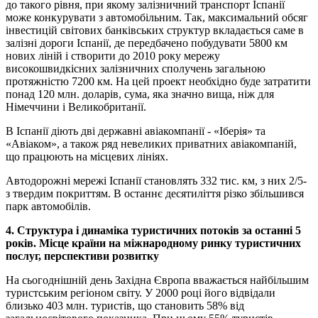
до такого рівня, при якому залізничний транспорт Іспанії
може конкурувати з автомобільним. Так, максимальний обсяг
інвестицій світових банківських структур вкладається саме в
залізні дороги Іспанії, де передбачено побудувати 5800 км
нових ліній і створити до 2010 року мережу
високошвидкісних залізничних сполучень загальною
протяжністю 7200 км. На цей проект необхідно буде затратити
понад 120 млн. доларів, сума, яка значно вища, ніж для
Німеччини і Великобританії.
В Іспанії діють дві державні авіакомпанії - «Іберія» та
«Авіаком», а також ряд невеликих приватних авіакомпаній,
що працюють на місцевих лініях.
Автодорожні мережі Іспанії становлять 332 тис. км, з них 2/5-
з твердим покриттям. В останнє десятиліття різко збільшився
парк автомобілів.
4. Структура і динаміка туристичних потоків за останні 5
років. Місце країни на міжнародному ринку туристичних
послуг, перспективи розвитку
На сьогоднішній день Західна Європа вважається найбільшим
туристським регіоном світу. У 2000 році його відвідали
близько 403 млн. туристів, що становить 58% від