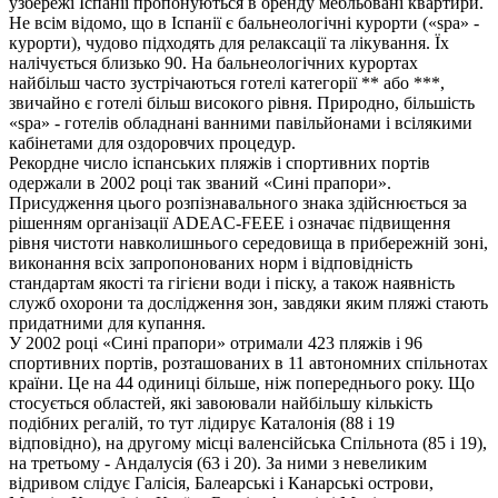
узбережі Іспанії пропонуються в оренду мебльовані квартири.
Не всім відомо, що в Іспанії є бальнеологічні курорти («spa» -
курорти), чудово підходять для релаксації та лікування. Їх
налічується близько 90. На бальнеологічних курортах
найбільш часто зустрічаються готелі категорії ** або ***,
звичайно є готелі більш високого рівня. Природно, більшість
«spa» - готелів обладнані ванними павільйонами і всілякими
кабінетами для оздоровчих процедур.
Рекордне число іспанських пляжів і спортивних портів
одержали в 2002 році так званий «Сині прапори».
Присудження цього розпізнавального знака здійснюється за
рішенням організації ADEAC-FEEE і означає підвищення
рівня чистоти навколишнього середовища в прибережній зоні,
виконання всіх запропонованих норм і відповідність
стандартам якості та гігієни води і піску, а також наявність
служб охорони та дослідження зон, завдяки яким пляжі стають
придатними для купання.
У 2002 році «Сині прапори» отримали 423 пляжів і 96
спортивних портів, розташованих в 11 автономних спільнотах
країни. Це на 44 одиниці більше, ніж попереднього року. Що
стосується областей, які завоювали найбільшу кількість
подібних регалій, то тут лідирує Каталонія (88 і 19
відповідно), на другому місці валенсійська Спільнота (85 і 19),
на третьому - Андалусія (63 і 20). За ними з невеликим
відривом слідує Галісія, Балеарські і Канарські острови,