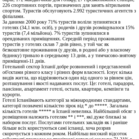
226 спортивних портів, призначених для занять вітрильним
спортом. Туристів обслуговують 2.992 туристичних агентств з
філіалами.
За даними 2000 року 71% туристів воліли зупинятися в
готелях (34,1 млн. осіб), у родичів і друзів розміщувалося 15%
туристів (7,4 мільйона). 7% туристів зупинялися в
орендованих приміщеннях. Середній період проживання
туристів у готелях склав 7 днів рівно, у той час як
безкоштовне проживання (у друзів, в родині або у власному
будинку) тривало в середньому 13 днів, а у тимчасово-знятому
приміщенні-11 днів.
Готельний сектор Іспанії добре розвинений і представлений
об'єктами різного класу і різних форм власності. Існує кілька
видів житла, що відрізняються один від одного за рівнем цін,
розташування і якості надаваних послуг. Це: готелі, парадори,
пансіони, апартамент готелі, остали, квартири, кемпінги та
курорти.
Готелі Іспаніїмають категорії за міжнародними стандартами,
категорії позначені кількістю зірок від * до *****. Загальна
кількість готелів ***** в Іспанії невелика. Найбільший обсяг з
розміщення належить готелям ** і ***, які дуже близькі за
набором послуг. Послугами готельних закладів як і раніше
більше всіх користуються самі іспанці, хоча розрив
скорочується з кожним роком. Найбільш високий відсоток