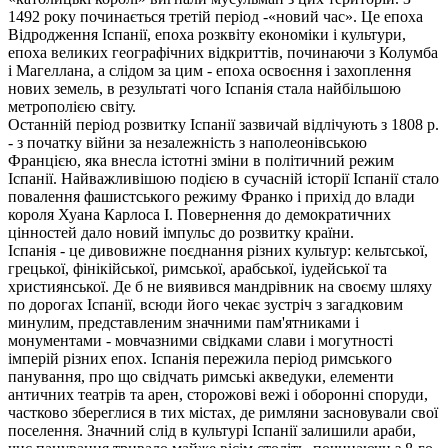
1492 року починається третій період -«новий час». Це епоха
Відродження Іспанії, епоха розквіту економіки і культури,
епоха великих географічних відкриттів, починаючи з Колумба
і Магеллана, а слідом за цим - епоха освоєння і захоплення
нових земель, в результаті чого Іспанія стала найбільшою
метрополією світу.
Останній період розвитку Іспанії зазвичай відлічують з 1808 р.
- з початку війни за незалежність з наполеонівською
Францією, яка внесла істотні зміни в політичний режим
Іспанії. Найважливішою подією в сучасній історії Іспанії стало
повалення фашистського режиму Франко і прихід до влади
короля Хуана Карлоса I. Повернення до демократичних
цінностей дало новий імпульс до розвитку країни.
Іспанія - це дивовижне поєднання різних культур: кельтської,
грецької, фінікійської, римської, арабської, іудейської та
християнської. Де б не виявився мандрівник на своєму шляху
по дорогах Іспанії, всюди його чекає зустріч з загадковим
минулим, представленим значними пам'ятниками і
монументами - мовчазними свідками слави і могутності
імперій різних епох. Іспанія пережила період римського
панування, про що свідчать римські акведуки, елементи
античних театрів та арен, сторожові вежі і оборонні споруди,
частково збереглися в тих містах, де римляни засновували свої
поселення. Значний слід в культурі Іспанії залишили араби,