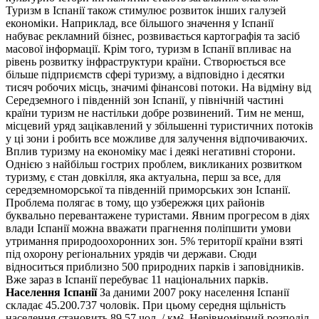
Туризм в Іспанії також стимулює розвиток інших галузей
економіки. Наприклад, все більшого значення у Іспанії
набуває рекламний бізнес, розвивається картографія та засіб
масової інформації. Крім того, туризм в Іспанії впливає на
рівень розвитку інфраструктури країни. Створюється все
більше підприємств сфері туризму, а відповідно і десятки
тисяч робочих місць, значимі фінансові потоки. На відміну від
Середземного і південній зон Іспанії, у північній частині
країни туризм не настільки добре розвинений. Тим не менш,
місцевий уряд зацікавлений у збільшенні туристичних потоків
у ці зони і робить все можливе для залучення відпочиваючих.
Вплив туризму на економіку має і деякі негативні сторони.
Однією з найбільш гострих проблем, викликаних розвитком
туризму, є стан довкілля, яка актуальна, перш за все, для
середземноморської та південній приморських зон Іспанії.
Проблема полягає в тому, що узбережжя цих районів
буквально перевантажене туристами. Явним прогресом в діях
влади Іспанії можна вважати прагнення поліпшити умови
утримання природоохоронних зон. 5% території країни взяті
під охорону регіональних урядів чи держави. Сюди
відноситься приблизно 500 природних парків і заповідників.
Вже зараз в Іспанії перебуває 11 національних парків.
Населення Іспанії
За даними 2007 року населення Іспанії
складає 45.200.737 чоловік. При цьому середня щільність
населення становить 89 57 чол. / км². Нерівномірний розподіл