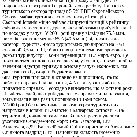
загальносвітового показника. При цьому 55% туристів
подорожують всередині європейського регіону. На частку
туристського сектора припадає 5,5% ВВП Європейського
Союзу і майже третина експорту послуг і товарів.
Сьогодні Іспанія міцно займає лідируючі позиції в рейтингу
світових туристичних держав, як за обсягами прибуттів, так і
по доходах у галузі. У 2001 році країну відвідали 75.5 млн.
чоловік з яких не менше 65% (49.5 млн.) відносяться до
категорії туристів. Число туристських діб виросло на 5% і
склало 423,6 млн. Ще більш швидкими темпами зростають
доходи тур індустрії - вони перевищили 31,7 млрд. євро. Це
пояснюється певною політикою уряду Іспанії, спрямованої на
зведення індустрії туризму в основну галузь економіки, яка
дає гігантські доходи в бюджет держави.
68% туристів приїхали в Іспанію на відпочинок, 8% по
робочих справах і на навчання, 4% на лікування або ж у
приватних справах. Необхідно відзначити, що за останні роки
кількість людей, що приїжджають у справах чи на навчання,
збільшилася в два рази в порівнянні з 1998 роком.
У 2000 році безперечними лідерами серед туристичних
напрямках в Іспанії є Канарські і Балеарські острови, 43%
туристів відпочивали саме там. За ними розташувалися
узбережжя Середземного моря: 19% Каталонія, 13%
Андалусія, 8,9% Валенсійський Співтовариство та Автономне
Спільнота Мадрид-8,3%. Найбільша кількість іноземних