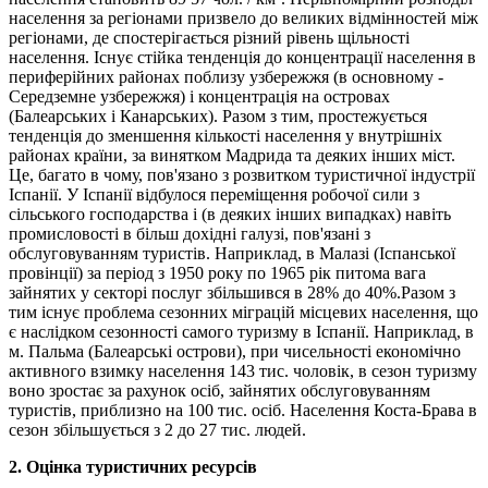
населення за регіонами призвело до великих відмінностей між
регіонами, де спостерігається різний рівень щільності
населення. Існує стійка тенденція до концентрації населення в
периферійних районах поблизу узбережжя (в основному -
Середземне узбережжя) і концентрація на островах
(Балеарських і Канарських). Разом з тим, простежується
тенденція до зменшення кількості населення у внутрішніх
районах країни, за винятком Мадрида та деяких інших міст.
Це, багато в чому, пов'язано з розвитком туристичної індустрії
Іспанії. У Іспанії відбулося переміщення робочої сили з
сільського господарства і (в деяких інших випадках) навіть
промисловості в більш дохідні галузі, пов'язані з
обслуговуванням туристів. Наприклад, в Малазі (Іспанської
провінції) за період з 1950 року по 1965 рік питома вага
зайнятих у секторі послуг збільшився в 28% до 40%.Разом з
тим існує проблема сезонних міграцій місцевих населення, що
є наслідком сезонності самого туризму в Іспанії. Наприклад, в
м. Пальма (Балеарські острови), при чисельності економічно
активного взимку населення 143 тис. чоловік, в сезон туризму
воно зростає за рахунок осіб, зайнятих обслуговуванням
туристів, приблизно на 100 тис. осіб. Населення Коста-Брава в
сезон збільшується з 2 до 27 тис. людей.
2. Оцінка туристичних ресурсів