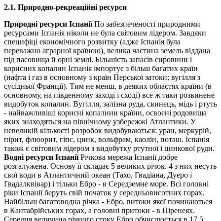
2.1. Природно-рекреаційні ресурси
Природні ресурси Іспанії
По забезпеченості природними
ресурсами Іспанія ніколи не була світовим лідером. Завдяки
специфіці економічного розвитку (адже Іспанія була
переважно аграрної країною), велика частина земель віддана
під пасовища й орні землі. Більшість запасів сировини і
корисних копалин Іспанія імпортує з більш багатих країн
(нафта і газ в основному з країн Перської затоки; вугілля з
сусідньої Франції). Тим не менш, в деяких областях країни (в
основному, на південному заході і сході) все ж таки розвинене
видобуток копалин. Вугілля, залізна руда, свинець, мідь і ртуть
- найважливіші корисні копалини країни, освоєні родовища
яких знаходяться на північному узбережжі Атлантики. У
невеликій кількості розробок видобуваються: уран, меркурій,
пірит, флюорит, гіпс, цинк, вольфрам, каолін, поташ. Іспанія
також є світовим лідером з видобутку ртутної і цинкової руди.
Водні ресурси Іспанії
Річкова мережа Іспанії добре
розгалужена. Основу її складає 5 великих річок. 4 з них несуть
свої води в Атлантичний океан (Тахо, Гвадіана, Дуеро і
Гвадалквівар) і тільки Ебро - в Середземне море. Всі головні
ріки Іспанії беруть свій початок у середньовисотних горах.
Найбільш багатоводна річка - Ебро, витоки якої починаються
в Кантабрійських горах, а головні притоки - в Піренеях.
Середня величина річного стоку Ебро обчислюється в 17,5