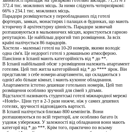
зайнятості припадає на тризіркові готельні заклади: 71,31% з
372.4 тис. можливих місць. За ними слідують чотиризіркові:
66% з 234.1 тис. можливих місць.
Парадори розміщуються у переобладнаних під готелі
фортецях, замках, монастирях і палацах-в будинках, що мають
історичну й архітектурну цінність. Парадори зазвичай
розташовуються в мальовничих місцях, користуються гарною
репутацією. Це найбільш дорогий тип розміщення. За всіх
країні налічується 86 парадорів.
Хостели - маленькі готелі на 10-20 номерів, якими володіє
одна сім'я. Це недорогі готелі з домашньою атмосферою.
Пансіони в Іспанії мають категорійність від * до **.
В Іспанії найбільший обсяг з розміщення належить апартамент
готелям. Цей тип житла категорійний від * до **** зірок. Він
представляє з себе номери-апартаменти, що складаються з
однієї або більше кімнат, і мають кухонне обладнання.
Апартаменти істотно дешевше готельних номерів, Цей тип
розміщення особливо зручний для сімей з дітьми.
Відсталості називають студентські готелі міжнародної мережі
«Hotels». Ціни тут в 2-3 рази нижче, ніж у самих дешевих
готелях, зручності відповідають вартості.
В Іспанії налічується близько 800 кемпінгів. Вони
розташовуються по всій території, але особливо багато їх
уздовж узбережжя. У залежності від обладнання вони мають
категорії від * до ***. Крім того, практично по всьому