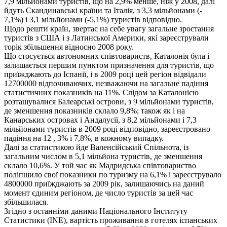
7,9 мільйонами туристів, що на 2,9% менше, ніж у 2008, далі
йдуть Скандинавські країни та Італія, з 3,3 мільйонами (-
7,1%) і 3,1 мільйонами (-5,1%) туристів відповідно.
Щодо решти країн, звертає на себе увагу загальне зростання
туристів з США і з Латинської Америки, які зареєстрували
торік збільшення відносно 2008 року.
Що стосується автономних співтовариств, Каталонія була і
залишається першим пунктом призначення для туристів, що
приїжджають до Іспанії, і в 2009 році цей регіон відвідали
12700000 відпочиваючих, незважаючи на загальне падіння
статистичних показників на 11%. Слідом за Каталонією
розташувалися Балеарські острови, з 9 мільйонами туристів,
де зменшення показників склало 9,8%; також як і на
Канарських островах і Андалусії, з 8,2 мільйонами і 7,3
мільйонами туристів в 2009 році відповідно, зареєстровано
падіння на 12 , 3% і 7,8%, в кожному випадку.
Далі за статистикою йде Валенсійський Спільнота, із
загальним числом в 5,1 мільйона туристів, де зменшення
склало 10,6%. У той час як Мадридська співтовариство
поліпшило свої показники по туризму на 6,1% і зареєструвало
4800000 приїжджають за 2009 рік, залишаючись на даний
момент єдиним регіоном, де число туристів за цей час
збільшилася.
Згідно з останніми даними Національного Інституту
Статистики (INE), вартість проживання в готелях іспанських