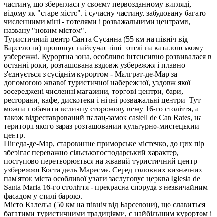
частину, що збереглася у своєму первозданному вигляді,
відому як "старе місто", і сучасну частину, забудовану багато
численними міні - готелями і розважальними центрами,
названу "новим містом".
Туристичний центр Санта Сусанна (55 км на північ від
Барселони) пропонує найсучасніші готелі на каталонському
узбережжі. Курортна зона, особливо інтенсивно розвивалася в
останні роки, розташована вздовж узбережжя і плавно
з'єднується з сусіднім курортом - Малграт-де-Мар за
допомогою жвавої туристичної набережної, уздовж якої
зосереджені численні магазини, торгові центри, бари,
ресторани, кафе, дискотеки і нічні розважальні центри. Тут
можна побачити величну сторожову вежу 16-го століття, а
також відреставрований палац-замок castell de Can Rates, на
території якого зараз розташований культурно-мистецький
центр.
Пінеда-де-Мар, старовинне приморське містечко, до цих пір
зберігає переважно сільськогосподарський характер,
поступово перетворюється на жвавий туристичний центр
узбережжя Коста-дель-Маресме. Серед головних визначних
пам'яток міста особливої уваги заслуговує церква Iglesia de
Santa Maria 16-го століття - прекрасна споруда з незвичайним
фасадом у стилі бароко.
Місто Калельа (50 км на північ від Барселони), що славиться
багатими туристичними традиціями, є найбільшим курортом і