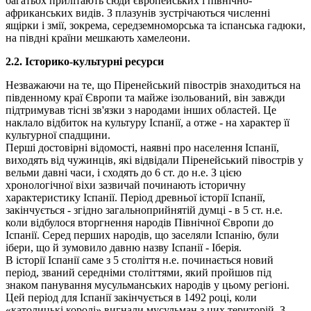
багатьох прилітають сюди європейських і північно-
африканських видів. З плазунів зустрічаються численні
ящірки і змії, зокрема, середземноморська та іспанська гадюки,
на півдні країни мешкають хамелеони.
2.2. Історико-культурні ресурси
Незважаючи на те, що Піренейський півострів знаходиться на
південному краї Європи та майже ізольований, він завжди
підтримував тісні зв'язки з народами інших областей. Це
наклало відбиток на культуру Іспанії, а отже - на характер її
культурної спадщини.
Перші достовірні відомості, наявні про населення Іспанії,
виходять від чужинців, які відвідали Піренейський півострів у
вельми давні часи, і сходять до 6 ст. до н.е. З цією
хронологічної віхи зазвичай починають історичну
характеристику Іспанії. Період древньої історії Іспанії,
закінчується - згідно загальноприйнятій думці - в 5 ст. н.е.
коли відбулося вторгнення народів Північної Європи до
Іспанії. Серед перших народів, що заселяли Іспанію, були
ібери, що й зумовило давню назву Іспанії - Іберія.
В історії Іспанії саме з 5 століття н.е. починається новий
період, званий середніми століттями, який пройшов під
знаком панування мусульманських народів у цьому регіоні.
Цей період для Іспанії закінчується в 1492 році, коли
«католицькі королі» вигнали мусульман з цих територій. З