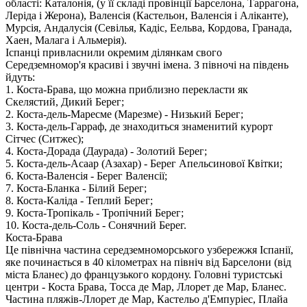
області: Каталонія, (у її складі провінції Барселона, Таррагона,
Леріда і Жерона), Валенсія (Кастельон, Валенсія і Аліканте),
Мурсія, Андалусія (Севілья, Кадіс, Еельва, Кордова, Гранада,
Хаен, Малага і Альмерія).
Іспанці привласнили окремим ділянкам свого
Середземномор'я красиві і звучні імена. З півночі на південь
йдуть:
1. Коста-Брава, що можна приблизно перекласти як
Скелястий, Дикий Берег;
2. Коста-дель-Маресме (Марезме) - Низький Берег;
3. Коста-дель-Гарраф, де знаходиться знаменитий курорт
Сітчес (Ситжес);
4. Коста-Дорада (Даурада) - Золотий Берег;
5. Коста-дель-Асаар (Азахар) - Берег Апельсинової Квітки;
6. Коста-Валенсія - Берег Валенсії;
7. Коста-Бланка - Білий Берег;
8. Коста-Каліда - Теплий Берег;
9. Коста-Тропікаль - Тропічний Берег;
10. Коста-дель-Соль - Сонячний Берег.
Коста-Брава
Це північна частина середземноморського узбережжя Іспанії,
яке починається в 40 кілометрах на північ від Барселони (від
міста Бланес) до французького кордону. Головні туристські
центри - Коста Брава, Тосса де Мар, Ллорет де Мар, Бланес.
Частина пляжів-Ллорет де Мар, Кастельо д'Емпуріес, Плайа