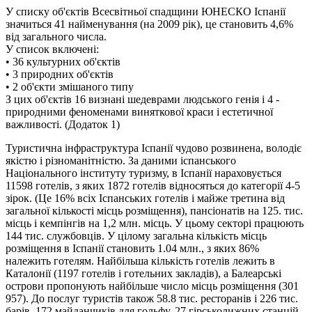
У списку об'єктів Всесвітньої спадщини ЮНЕСКО Іспанії
значиться 41 найменування (на 2009 рік), це становить 4,6%
від загального числа.
У список включені:
• 36 культурних об'єктів
• 3 природних об'єктів
• 2 об'єкти змішаного типу
З цих об'єктів 16 визнані шедеврами людського генія і 4 -
природними феноменами виняткової краси і естетичної
важливості. (Додаток 1)
Туристична інфраструктура Іспанії чудово розвинена, володіє
якістю і різноманітністю. За даними іспанського
Національного інституту туризму, в Іспанії нараховується
11598 готелів, з яких 1872 готелів відносяться до категорії 4-5
зірок. (Це 16% всіх Іспанських готелів і майже третина від
загальної кількості місць розміщення), пансіонатів на 125. тис.
місць і кемпінгів на 1,2 млн. місць. У цьому секторі працюють
144 тис. службовців. У цілому загальна кількість місць
розміщення в Іспанії становить 1.04 млн., з яких 86%
належить готелям. Найбільша кількість готелів лежить в
Каталонії (1197 готелів і готельних закладів), а Балеарські
острови пропонують найбільше число місць розміщення (301
957). До послуг туристів також 58.8 тис. ресторанів і 226 тис.
барів, 172 майданчиків для гольфу, 27 гірськолижних станцій,