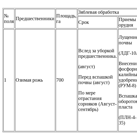
Зяблевая обработка
№
Площадь,
Предшественники
Приемы
поля
га
Срок
орудия
Лущени
почвы
Вслед за уборкой
(ЛДГ-10
предшественника.
Внесени
(август)
фосфорн
калийн
Перед вспашкой
1
Озимая рожь
700
удобрен
почвы (август)
(РУМ-8)
По мере
Вспашка
отрастания
оборото
сорняков (Август-
пласта
сентябрь)
(ПЛН-4-
35)