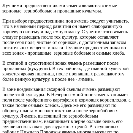
Лучшими предшественниками ячменя являются озимые
зерновые, зернобобовые и пропашные культуры.
При выборе предшественника под ячмень следует учитывать,
что в начальный период развития он имеет слаборазвитую
корневую систему и надземную массу. С учетом этого ячмень
следует размещать после тех культур, которые оставляют
после себя поля, чистые от сорняков, с достаточным запасом
питательных веществ и влаги. Лучшие предшественники во
всех зонах - пропашные, зерновые бобовые и озимые хлеба.
В степной и сухостепной зонах ячмень размещают после
пропашных (кукурузы). В тех районах, где главной культурой
является яровая пшеница, после пропашных размещают эту
более ценную культуру, а после нее - ячмень.
В зоне возделывания сахарной свеклы ячмень размещают
после этой культуры. В Нечерноземной зоне ячмень занимает
поля после удобренного картофеля и кормовых корнеплодов, а
также после озимых хлебов. Здесь же его размещают по
обороту пласта многолетних трав и после зернобобовых
культур. Ячмень, высеянный по зернобобовым
предшественникам, накапливает в зерне больше белка, его
лучше использовать для фуражных целей. В засушливых
районах Нижнего Поволжья ячмень иногда высевают по