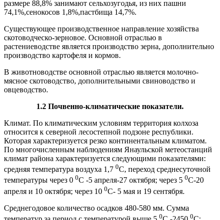
размере 88,8% занимают сельхозугодья, из них пашни
74,1%,сенокосов 1,8%,пастбища 14,7%.
Существующее производственное направление хозяйства
скотоводческо-зерновое. Основной отраслью в
растениеводстве является производство зерна, дополнительно
производство картофеля и кормов.
В животноводстве основной отраслью является молочно-
мясное скотоводство, дополнительными свиноводство и
овцеводство.
1.2
Почвенно-климатические показатели
.
Климат. По климатическим условиям территория колхоза
относится к северной лесостепной подзоне республики.
Которая характеризуется резко континентальным климатом.
По многочисленным наблюдениям Янаульской метеостанций
климат района характеризуется следующими показателями:
0
средняя температура воздуха 1,7
С, переход среднесуточной
0
0
температуры через 0
С -5 апреля-27 октября; через 5
С-20
0
апреля и 10 октября; через 10
С- 5 мая и 19 сентября.
Среднегодовое количество осадков 480-580 мм. Сумма
0
0
температур за период с температурой выше 5
С -2450
С;