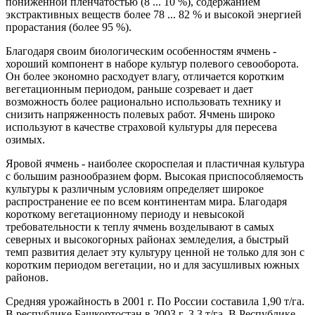
пониженной пленчатостью (8 ... 10 %), содержанием
экстрактивных веществ более 78 ... 82 % и высокой энергией
прорастания (более 95 %).
Благодаря своим биологическим особенностям ячмень -
хороший компонент в наборе культур полевого севооборота.
Он более экономно расходует влагу, отличается коротким
вегетационным периодом, раньше созревает и дает
возможность более рационально использовать технику и
снизить напряженность полевых работ. Ячмень широко
используют в качестве страховой культуры для пересева
озимых.
Яровой ячмень - наиболее скороспелая и пластичная культура
с большим разнообразием форм. Высокая приспособляемость
культуры к различным условиям определяет широкое
распространение ее по всем континентам мира. Благодаря
короткому вегетационному периоду и невысокой
требовательности к теплу ячмень возделывают в самых
северных и высокогорных районах земледелия, а быстрый
темп развития делает эту культуру ценной не только для зон с
коротким периодом вегетации, но и для засушливых южных
районов.
Средняя урожайность в 2001 г. По России составила 1,90 т/га.
В республике Башкортостан в 2003 г.-3,3 т/га. В Республике