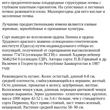
него предпочтительны плодородные структурные почвы с
глубоким пахотным горизонтом. На супесчаных и песчаных
почвах развивается плохо. Малопригодны для него кислые и
засоленные почвы.
Лучшими предшественниками ячменя являются озимые
зерновые, зернобобовые и пропашные культуры.
Сорт выведен во всесоюзном ордена Ленина и ордена
Трудового красного знамени селекционно-генетическом
институте (Одесса) путем индивидуального отбора из
популяций, полученной от скрещивания высоколизинной
линии 774/74 (селекции ВСГИ) с линией Хадмерслебенер
36462/64 9 (селекции ГДР). Авторы сорта: П.В.Горкавый и др.
Включен в Госреестр по Республике Башкортостан в 1987
году.
Разновидность нутанс. Колос остистый, длиной 6-8 см,
средней плотности, слабосуживающийся к вершине, желтый.
Ости длинные, прижатые к колосу, зазубренные, желтые.
Колосковая чешуя узкая, длинная, нервация цветковой чешуи
хорошо выражена. Зерно удлиненно- эллиптическое, крупное,
масса 1000 зерен 42-52 г, на 3-4 г больше, чем у стандартного
сорта Первенец. Куст прямо стоячий, лист темно-зеленый,
неширокий. Растение средней высоты 58- 90 см.