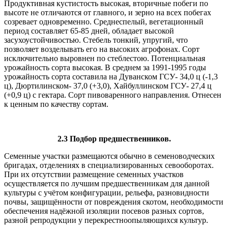
Продуктивная кустистость высокая, вторичные побеги по
высоте не отличаются от главного, и зерно на всех побегах
созревает одновременно. Среднеспелый, вегетационный
период составляет 65-85 дней, обладает высокой
засухоустойчивостью. Стебель тонкий, упругий, что
позволяет возделывать его на высоких агрофонах. Сорт
исключительно выровнен по стеблестою. Потенциальная
урожайность сорта высокая. В среднем за 1991-1995 годы
урожайность сорта составила на Дуванском ГСУ- 34,0 ц (-1,3
ц), Дюртилинском- 37,0 (+3,0), Хайбуллинском ГСУ- 27,4 ц
(+0,9 ц) с гектара. Сорт пивоваренного направления. Отнесен
к ценным по качеству сортам.
2.3 Подбор предшественников.
Семенные участки размещаются обычно в семеноводческих
бригадах, отделениях в специализированных севооборотах.
При их отсутствии размещение семенных участков
осуществляется по лучшим предшественникам для данной
культуры с учётом конфигурации, рельефа, разновидности
почвы, защищённости от повреждения скотом, необходимости
обеспечения надёжной изоляции посевов разных сортов,
разной репродукции у перекрестноопыляющихся культур.