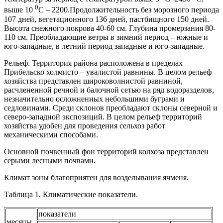
0
выше 10
С – 2200.Продолжительность без морозного периода
107 дней, вегетационного 136 дней, пастбищного 150 дней.
Высота снежного покрова 40-60 см. Глубина промерзания 80-
110 см. Преобладающие ветры в зимний период – южные и
юго-западные, в летний период западные и юго-западные.
Рельеф. Территория района расположена в пределах
Прибельско холмисто – увалистой равнины. В целом рельеф
хозяйства представлен широковолнистой равниной,
расчлененной речной и балочной сетью на ряд водоразделов,
незначительно осложненных небольшими буграми и
седловинами. Среди склонов преобладают склоны северной и
северо-западной экспозиций. В целом рельеф территорий
хозяйства удобен для проведения сельхоз работ
механическими способами.
Основной почвенный фон территорий колхоза представлен
серыми лесными почвами.
Климат зоны благоприятен для возделывания ячменя.
Таблица 1. Климатические показатели.
показатели
месяцы