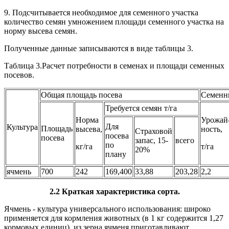
9. Подсчитывается необходимое для семенного участка
количество семян умножением площади семенного участка на
норму высева семян.
Полученные данные записываются в виде таблицы 3.
Таблица 3.Расчет потребности в семенах и площади семенных
посевов.
Общая площадь посева
Семенн
Требуется семян т/га
Норма
Урожай
Для
Культура
Площадь
высева,
ность,
Страховой
посева
посева
запас, 15-
всего
по
кг/га
т/га
20%
плану
ячмень
700
242
169,400
33,88
203,28
2,2
2.2 Краткая характеристика сорта.
Ячмень - культура универсального использования: широко
применяется для кормления животных (в 1 кг содержится 1,27
кормовых единиц), из зерна ячменя приготавливают