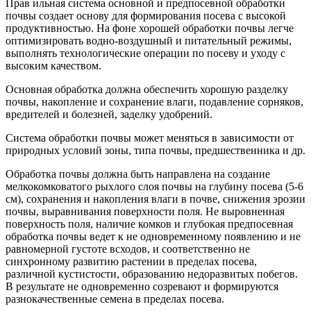
Прав ильная система основной и предпо­севной обработки
почвы создает основу для формирования по­сева с высокой
продуктивностью. На фоне хорошей обработки почвы легче
оптимизировать водно-воздушный и питательный режимы,
выполнять технологические операции по посеву и уходу с
высоким качеством.
Основная обработка должна обеспечить хорошую разделку
почвы, накопление и сохранение влаги, подавление сорняков,
вредителей и болезней, заделку удобрений.
Система обработки почвы может меняться в зависимости от
природных условий зоны, типа почвы, предшественника и др.
Обработка почвы должна быть направлена на создание
мелкокомковатого рыхлого слоя почвы на глубину посева (5-6
см), сохранения и накопления влаги в почве, снижения эрозии
почвы, выравнивания поверхности поля. Не выровненная
поверхность поля, наличие комков и глубокая предпосевная
обработка почвы ведет к не одновременному появлению и не
равномерной густоте всходов, и соответственно не
синхронному развитию растении в пределах посева,
различной кустистости, образованию недоразвитых побегов.
В результате не одновременно созревают и формируются
разнокачественные семена в пределах посева.