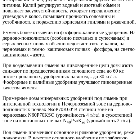
питания. Калий регулирует водный и азотный обмен и
повышает засухоустойчивость, ускоряет передвижение
углеводов в колос, повышает прочность соломины и
устойчивость к поражению корневыми гнилями и ржавчиной.
Ячмень более отзывчив на фосфорно-калийные удобрения. На
дерново-подзолистых (особенно песчаных и супесчаных) и
серых лесных почвах обычно недостает азота и калия, на
черноземах и темно- каштановых почвах - фосфора, на светло-
каштановых - азота.
При возделывании ячменя на пивоваренные цели дозы азота
снижают по предшественникам сплошного сева до 60 кг,
после пропашных, удобренных навозом, - до 30 кг/га.
Фосфорные и калийные удобрения улучшают пивоваренные
качества ячменя.
Примерные дозы минеральных удобрений под ячмень при
интенсивной технологии в Нечерноземной зоне на дерново-
подзолистых почвах NsoP70K60' В степной зоне на
черноземах N60P70KSO (урожайность 4 т/га), в сухостепной
зоне на каштановых почвах N
РsоК
(урожайность 2 т/га).
40
зо
Под ячмень применяют основное и рядковое удобрение, реже
подкормки. В качестве основного удобрения под зяблевую