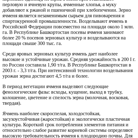
перловую и ячневую крупы, ячменные хлопья, а муку
добавляют к ржаной и пшеничной при хлебопечении. Зерно
ячменя является незаменимым сырьем для пивоварения и
спиртокуренной промышленности. Возделывают ячмень в
Российской Федерации повсеместно на площади около 1 млн.
га. В Республике Башкортостан посевы ячменя занимают
более 20 % посевов зерновых культур и возделываются на
площади свыше 300 тыс. га.
Среди яровых зерновых культур ячмень дает наиболее
высокие и устойчивые урожаи. Средняя урожайность в 200 I г.
по России составила 1,90 т/га. В Республике Башкортостан в
2003 г. - 3,3 т/га. При интенсивной технологии возделывания
урожаи зерна достигают 4,5 т/га и более.
В период вегетации ячменя выделяют следующие
фенологические фазы: всходы, кущение, выход в трубку,
колошение, цветение и спелость зерна (молочная, восковая,
твердая).
Ячмень наиболее скороспелая, холодостойкая,
засухоустойчивая (жаростойкая) и экологически пластичная
культура. Короткий срок потребления элементов питания и
относительно слабое развитие корневой системы определяют
высокую требовательность ячменя к плодородию почвы. Для