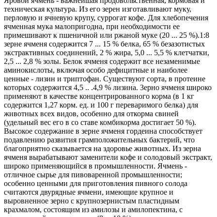
Яровой ячмень - важнейшая продовольственная, кормовая и
техническая культура. Из его зерен изготавливают муку,
перловую и ячневую крупу, суррогат кофе. Для хлебопечения
ячменная мука малопригодна, при необходимости ее
примешивают к пшеничной или ржаной муке (20 ... 25 %).1:8
зерне ячменя содержится 7 ... 15 % белка, 65 % безазотистых
экстрактивных соединений, 2 % жира, 5,0 ... 5,5 % клетчатки,
2,5 ... 2,8 % золы. Белок ячменя содержит все незаменимые
аминокислоты, включая особо дефицитные и наиболее
ценные - лизин и триптофан. Существуют сорта, в протеине
которых содержится 4,5 .. .4,9 % лизина. 3ерно ячменя широко
применяют в качестве концентрированного корма (в 1 кг
содержится 1,27 корм. ед. и 100 г переваримого белка) для
животных всех видов, особенно для откорма свиней
(удельный вес его в со ставе комбикорма достигает 50 %).
Высокое содержание в зерне ячменя гордеина способствует
подавлению развития грамположительных бактерий, что
благоприятно сказывается на здоровье животных. Из зерна
ячменя вырабатывают заменители кофе и солодовый экстракт,
широко применяющийся в промышленности. Ячмень -
отличное сырье для пивоваренной промышленности;
особенно ценными для приготовления пивного солода
считаются двурядные ячмени, имеющие крупное и
выровненное зерно с крупнозернистым пластидным
крахмалом, состоящим из амилозы и амилопектина, с