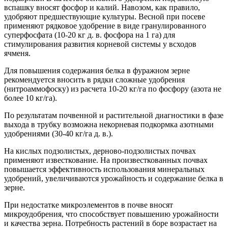
вспашку вносят фосфор и калий. Навозом, как правило,
удобряют предшествующие культуры. Весной при посеве
применяют рядковое удобрение в виде гранулированного
суперфосфата (10-20 кг д. в. фосфора на 1 га) для
стимулирования развития корневой системы у всходов
ячменя.
Для повышения содержания белка в фуражном зерне
рекомендуется вносить в рядки сложные удобрения
(нитроаммофоску) из расчета 10-20 кг/га по фосфору (азота не
более 10 кг/га).
По результатам почвенной и растительной диагностики в фазе
выхода в трубку возможна некорневая подкормка азотными
удобрениями (30-40 кг/га д. в.).
На кислых подзолистых, дерново-подзолистых почвах
применяют известкование. На произвесткованных почвах
повышается эффективность использования минеральных
удобрений, увеличиваются урожайность и содержание белка в
зерне.
При недостатке микроэлементов в почве вносят
микроудобрения, что способствует повышению урожайности
и качества зерна. Потребность растений в боре возрастает на