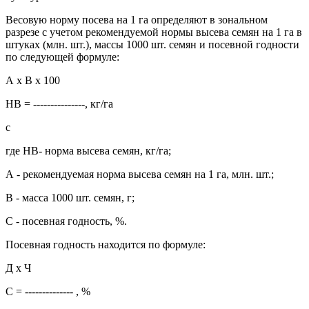
Весовую норму посева на 1 га определяют в зональном
разрезе с учетом рекомендуемой нормы высева семян на 1 га в
штуках (млн. шт.), массы 1000 шт. семян и посевной годности
по следующей формуле:
А х В х 100
НВ = ---------------, кг/га
с
где НВ- норма высева семян, кг/га;
А - рекомендуемая норма высева семян на 1 га, млн. шт.;
В - масса 1000 шт. семян, г;
С - посевная годность, %.
Посевная годность находится по формуле:
Д х Ч
С = -------------- , %