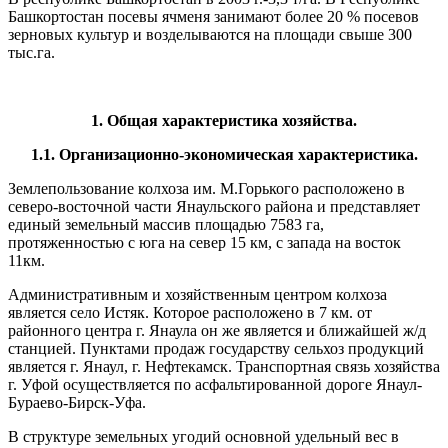
Башкортостан посевы ячменя занимают более 20 % посевов
зерновых культур и возделываются на площади свыше 300
тыс.га.
1.
Общая характеристика хозяйства.
1.1.
Организационно-экономическая характеристика.
Землепользование колхоза им. М.Горького расположено в
северо-восточной части Янаульского района и представляет
единый земельный массив площадью 7583 га,
протяженностью с юга на север 15 км, с запада на восток
11км.
Административным и хозяйственным центром колхоза
является село Истяк. Которое расположено в 7 км. от
районного центра г. Янаула он же является и ближайшей ж/д
станцией. Пунктами продаж государству сельхоз продукций
является г. Янаул, г. Нефтекамск. Транспортная связь хозяйства
г. Уфой осуществляется по асфальтированной дороге Янаул-
Бураево-Бирск-Уфа.
В структуре земельных угодий основной удельный вес в