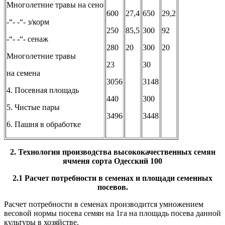
Многолетние травы на сено
600
27,4
650
29,2
-“- -“- з/корм
250
85,5
300
92
-“- -“- сенаж
280
20
300
20
Многолетние травы
23
30
на семена
3056
3148
4. Посевная площадь
440
300
5. Чистые пары
3496
3448
6. Пашня в обработке
2. Технология производства высококачественных семян
ячменя сорта Одесский 100
2.1 Расчет потребности в семенах и площади семенных
посевов.
Расчет потребности в семенах производится умножением
весовой нормы посева семян на 1га на площадь посева данной
культуры в хозяйстве.