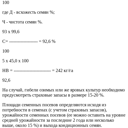
100
где Д - всхожесть семян %;
Ч - чистота семян %.
93 х 99,6
С= -------------------- = 92,6 %
100
5 х 45,0 х 100
НВ = -------------------------- = 242 кг/га
92,6
На случай, гибели озимых или же яровых культур необходимо
предусмотреть страховые запасы в размере 15-20 %.
Площади семенных посевов определяются исходя из
потребности в семенах (с учетом страховых запасов),
урожайности семенных посевов (ее можно оставить на уровне
средней урожайности за последние 2 года или несколько
выше, около 15 %) и выхода кондиционных семян.