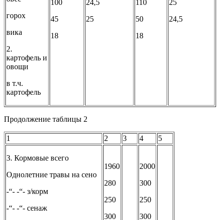
100
24,5
110
25
горох
45
25
50
24,5
вика
18
18
2.
картофель и
овощи
в т.ч.
картофель
Продолжение таблицы 2
1
2
3
4
5
3. Кормовые всего
1960
2000
Однолетние травы на сено
280
300
-“- -“- з/корм
250
250
-“- -“- сенаж
300
300