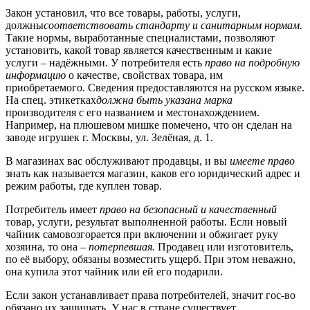
Закон установил, что все товары, работы, услуги,
должны
соответствовать стандарту и санитарным нормам.
Такие нормы, выработанные специалистами, позволяют
установить, какой товар является качественным и какие
услуги – надёжными. У потребителя есть
право на подробную
информацию
о качестве, свойствах товара, им
приобретаемого. Сведения предоставляются на русском языке.
На спец. этикетках
должна быть указана марка
производителя с его названием и местонахождением.
Например, на плюшевом мишке помечено, что он сделан на
заводе игрушек г. Москвы, ул. Зелёная, д. 1.
В магазинах вас обслуживают продавцы, и вы
имеете право
знать как называется магазин, каков его юридический адрес и
режим работы, где куплен товар.
Потребитель имеет
право на безопасный и качественный
товар, услуги, результат выполненной работы. Если новый
чайник самовозгорается при включении и обжигает руку
хозяина, то она –
потерпевшая.
Продавец или изготовитель,
по её выбору, обязаны возместить ущерб. При этом неважно,
она купила этот чайник или ей его подарили.
Если закон устанавливает права потребителей, значит гос-во
обязано их защищать. У нас в стране существует