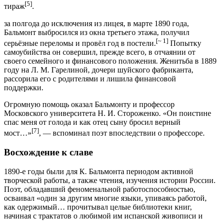
[5]
тираж
.
за полгода до исключения из лицея, в марте 1890 года,
Бальмонт выбросился из окна третьего этажа, получил
[~ 1]
серьёзные переломы и провёл год в постели.
Попытку
самоубийства он совершил, прежде всего, в отчаянии от
своего семейного и финансового положения. Женитьба в 1889
году на Л. М. Гарелиной, дочери шуйского фабриканта,
рассорила его с родителями и лишила финансовой
поддержки.
Огромную помощь оказал Бальмонту и профессор
Московского университета Н. И. Стороженко. «Он поистине
спас меня от голода и как отец сыну бросил верный
[7]
мост…»
, — вспоминал поэт впоследствии о профессоре.
Восхождение к славе
1890-е годы были для К. Бальмонта периодом активной
творческой работы, а также чтения, изучения истории России.
Поэт, обладавший феноменальной работоспособностью,
осваивал «один за другим многие языки, упиваясь работой,
как одержимый… прочитывал целые библиотеки книг,
начиная с трактатов о любимой им испанской живописи и