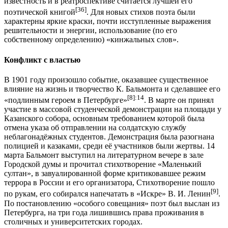
известность и в реатроспективе считается лучшей его
[36]
поэтической книгой
. Для новых стихов поэта были
характерны яркие краски, почти исступленные выражения
решительности и энергии, использование (по его
собственному определению) «кинжальных слов».
Конфликт с властью
В 1901 году произошло событие, оказавшее существенное
влияние на жизнь и творчество К. Бальмонта и сделавшее его
[8]
:14
«подлинным героем в Петербурге»
. В марте он принял
участие в массовой студенческой демонстрации на площади у
Казанского собора, основным требованием которой была
отмена указа об отправлении на солдатскую службу
неблагонадёжных студентов. Демонстрация была разогнана
полицией и казаками, среди её участников были жертвы. 14
марта Бальмонт выступил на литературном вечере в зале
Городской думы и прочитал стихотворение «Маленький
султан», в завуалированной форме критиковавшее режим
террора в России и его организатора, Стихотворение пошло
[9]
по рукам, его собирался напечатать в «Искре» В. И. Ленин
.
По постановлению «особого совещания» поэт был выслан из
Петербурга, на три года лишившись права проживания в
столичных и университетских городах.