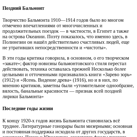
Поздний Бальмонт
Творчество Бальмонта 1910—1914 годов было во многом
отмечено впечатлениями от многочисленных и
продолжительных поездок — в частности, в Египет а также
на острова Океании. Поэту показалось, что именно здесь, в
Полинезии он нашёл действительно счастливых людей, еще
не утративших непосредственности и «чистоты».
В эти годы критика говорила, в основном, о его творческом
«закате»; фактор новизны бальмонтовского стиля перестал
действовать, техника оставалась прежней Несколько более
цельными и отточенными признавались книги «Зарево зорь»
(1912) и «Ясень. Видение древа» (1916), но и в них, по
мнению критиков, заметны были «утомительное однообразие,
вялость, банальные красивости — признак всей поздней
лирики Бальмонта»
Последние годы жизни
К концу 1920-х годов жизнь Бальмонта становилась всё
труднее. Литературные гонорары были мизерными; основная
и постоянная поддержка исходила от других государств, в