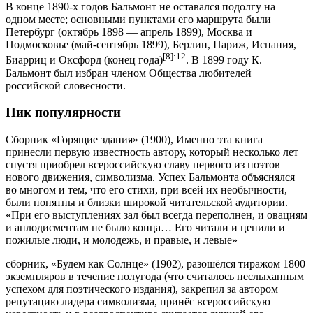
В конце 1890-х годов Бальмонт не оставался подолгу на
одном месте; основными пунктами его маршрута были
Петербург (октябрь 1898 — апрель 1899), Москва и
Подмосковье (май-сентябрь 1899), Берлин, Париж, Испания,
[8]
:12
Биарриц и Оксфорд (конец года)
. В 1899 году К.
Бальмонт был избран членом Общества любителей
российской словесности.
Пик популярности
Сборник «Горящие здания» (1900), Именно эта книга
принесли первую известность автору, который несколько лет
спустя приобрел всероссийскую славу первого из поэтов
нового движения, символизма. Успех Бальмонта объяснялся
во многом и тем, что его стихи, при всей их необычности,
были понятны и близки широкой читательской аудитории.
«При его выступлениях зал был всегда переполнен, и овациям
и аплодисментам не было конца… Его читали и ценили и
пожилые люди, и молодежь, и правые, и левые»
сборник, «Будем как Солнце» (1902), разошёлся тиражом 1800
экземпляров в течение полугода (что считалось неслыханным
успехом для поэтического издания), закрепил за автором
репутацию лидера символизма, принёс всероссийскую