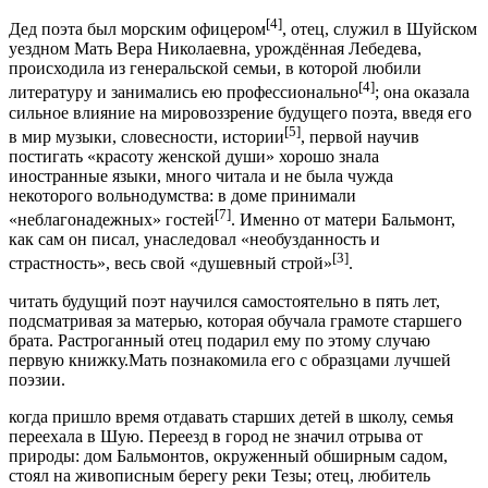
[4]
Дед поэта был морским офицером
, отец, служил в Шуйском
уездном Мать Вера Николаевна, урождённая Лебедева,
происходила из генеральской семьи, в которой любили
[4]
литературу и занимались ею профессионально
; она оказала
сильное влияние на мировоззрение будущего поэта, введя его
[5]
в мир музыки, словесности, истории
, первой научив
постигать «красоту женской души» хорошо знала
иностранные языки, много читала и не была чужда
некоторого вольнодумства: в доме принимали
[7]
«неблагонадежных» гостей
. Именно от матери Бальмонт,
как сам он писал, унаследовал «необузданность и
[3]
страстность», весь свой «душевный строй»
.
читать будущий поэт научился самостоятельно в пять лет,
подсматривая за матерью, которая обучала грамоте старшего
брата. Растроганный отец подарил ему по этому случаю
первую книжку.Мать познакомила его с образцами лучшей
поэзии.
когда пришло время отдавать старших детей в школу, семья
переехала в Шую. Переезд в город не значил отрыва от
природы: дом Бальмонтов, окруженный обширным садом,
стоял на живописным берегу реки Тезы; отец, любитель