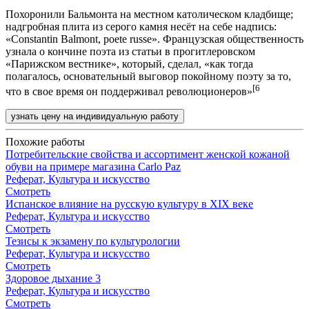
Похоронили Бальмонта на местном католическом кладбище;
надгробная плита из серого камня несёт на себе надпись:
«Constantin Balmont, poete russe». Французская общественность
узнала о кончине поэта из статьи в прогитлеровском
«Парижском вестнике», который, сделал, «как тогда
полагалось, основательный выговор покойному поэту за то,
[6
что в свое время он поддерживал революционеров»
узнать цену на индивидуальную работу
Похожие работы
Потребительские свойства и ассортимент женской кожаной
обуви на примере магазина Carlo Paz
Реферат, Культура и искусство
Смотреть
Испанское влияние на русскую культуру в XIX веке
Реферат, Культура и искусство
Смотреть
Тезисы к экзамену по культурологии
Реферат, Культура и искусство
Смотреть
Здоровое дыхание 3
Реферат, Культура и искусство
Смотреть