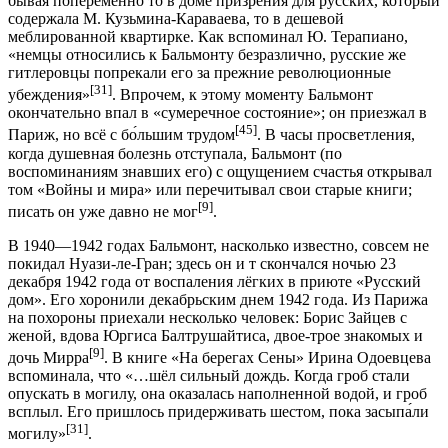
бывая попеременно то в доме призрения для русских, который
содержала М. Кузьмина-Караваева, то в дешевой
меблированной квартирке. Как вспоминал Ю. Терапиано,
«немцы относились к Бальмонту безразлично, русские же
гитлеровцы попрекали его за прежние революционные
[31]
убеждения»
. Впрочем, к этому моменту Бальмонт
окончательно впал в «сумеречное состояние»; он приезжал в
[45]
Париж, но всё с бо́льшим трудом
. В часы просветления,
когда душевная болезнь отступала, Бальмонт (по
воспоминаниям знавших его) с ощущением счастья открывал
том «Войны и мира» или перечитывал свои старые книги;
[9]
писать он уже давно не мог
.
В 1940—1942 годах Бальмонт, насколько известно, совсем не
покидал Нуази-ле-Гран; здесь он и т скончался ночью 23
декабря 1942 года от воспаления лёгких в приюте «Русский
дом». Его хоронили декабрьским днем 1942 года. Из Парижа
на похороны приехали несколько человек: Борис Зайцев с
женой, вдова Юргиса Балтрушайтиса, двое-трое знакомых и
[9]
дочь Мирра
. В книге «На берегах Сены» Ирина Одоевцева
вспоминала, что «…шёл сильный дождь. Когда гроб стали
опускать в могилу, она оказалась наполненной водой, и гроб
всплыл. Его пришлось придерживать шестом, пока засыпа́ли
[31]
могилу»
.