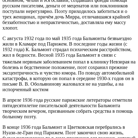
основном, Чехии и Югославии, создавших фонды помощи
русским писателям, деньги от меценатов или поклонников
поступали нерегулярно. Поэту приходилось заботиться и о
трех женщинах, причём дочь Мирра, отличавшаяся крайней
беззаботностью и непрактичностью, доставляла ему массу
хлопот.
С августа 1932 года по май 1935 года Бальмонты безвыездно
жили в Кламаре под Парижем. В последние годы жизни (с
1932 года) К. Бальмонт страдал психическим расстройством,
жил в бедности. Весной 1935 года Бальмонт в связи с
.
тяжелым нервным заболеванием попал в клинику
Невзирая на
болезнь и бедственное положение, поэт сохранил прежние
эксцентричность и чувство юмора. По поводу автомобильной
катастрофы, в которую он попал в середине 1930-х годов он в
письме В. В. Обольянинову жаловался не на ушибы, а на
испорченный костюм
В апреле 1936 года русские парижские литераторы отметили
пятидесятилетие писательской деятельности Бальмонта
творческим вечером, призванным собрать средства в помощь
больному поэту.
В конце 1936 года Бальмонт и Цветковская перебрались в
Нуази-ле-Гран под Парижем. Поэт закончил свою жизнь,