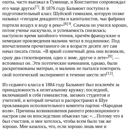
охоты, часто выезжал в Гумнище, и Константин сопровождал
[7]
его чаще других
. В 1876 году Бальмонт поступил в
подготовительный класс Шуйской гимназии, которую позже
называл «гнездом декадентства и капиталистов, чьи фабрики
[8]
:9
портили воздух и воду в реке»
. Сначала он учился хорошо,
потом ученье наскучило, и успеваемость снизилась;
наступило время запойного чтения, причём французские и
немецкие произведения мальчик читал в подлиннике. Под
впечатлением прочитанного он в возрасте десяти лет сам
начал писать стихи. «В яркий солнечный день они возникли,
[9]
сразу два стихотворения, одно о зиме, другое о лете»
, —
вспоминал он. Эти поэтические начинания, однако, были
раскритикованы матерью, и мальчик не пытался повторить
[12]
свой поэтический эксперимент в течение шести лет
.
Из седьмого класса в 1884 году Бальмонт был исключён за
принадлежность к нелегальному кружку; последний,
включавший в себя гимназистов, заезжих студентов и
учителей, и который печатал и распространял в Шуе
прокламации исполнительного комитета партии «Народная
воля». Причины возникновения раннего революционного
настроя сам он впоследствии объяснял так: «…Потому что я
был счастлив, и мне хотелось, чтобы всем было так же
хорошо. Мне казалось, что, если хорошо лишь мне и