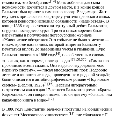
[14]
немногим, это безобразно»
Мать добилась для сына
возможности доучиться в другом месте, и в конце концов
Бальмонт был принят в гимназию города Владимира. Жить
ему здесь пришлось на квартире у учителя греческого языка,
который ревностно исполнял обязанности «надзирателя». В
конце 1886 года состоялся литературный дебют Бальмонта,
студента последнего курса. Три его стихотворения были
напечатаны в популярном петербургском журнале
«Живописное обозрение» Это событие не было замечено —
никем, кроме наставника, который запретил Бальмонту
печататься вплоть до завершения учёбы в гимназии. Курс
[4]
Бальмонт окончил в 1886 году
, по собственным словам,
[9]
[15]
:376
«прожив, как в тюрьме, полтора года»
. «Гимназию
проклинаю всеми силами. Она надолго изуродовала мою
нервную систему», — писал впоследствии поэт. Подробно
детские и юношеские годы, проведенные в родовой усадьбе,
были описан им в автобиографическом романе «Под новым
[3]
[16]
серпом» (Берлин, 1923)
. Первым литературным
потрясением явился для 17-летнего Бальмонта роман «Братья
Карамазовы»; он говорил позже, что он дал ему «больше, чем
[17]
какая-либо книга в мире»
.
В 1886 году Константин Бальмонт поступил на юридический
[18]
факультет Московского университета
, где сблизился с П.