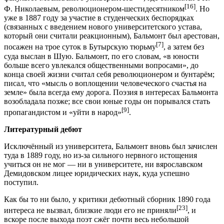
[16]
Ф. Николаевым, революционером-шестидесятником
. Но
уже в 1887 году за участие в студенческих беспорядках
(связанных с введением нового университетского устава,
который они считали реакционным), Бальмонт был арестован,
[7]
посажен на трое суток в Бутырскую тюрьму
, а затем без
суда выслан в Шую. Бальмонт, по его словам, «в юности
больше всего увлекался общественными вопросами», до
конца своей жизни считал себя революционером и бунтарём;
писал, что «мысль о воплощении человеческого счастья на
земле» была всегда ему дорога. Поэзия в интересах Бальмонта
возобладала позже; все свои юные годы он порывался стать
[9]
пропагандистом и «уйти в народ»
.
Литературный дебют
Исключённый из университета, Бальмонт вновь был зачислен
туда в 1889 году, но из-за сильного нервного истощения
учиться он не мог — ни в университете, ни вярославском
Демидовском лицее юридических наук, куда успешно
поступил.
Как бы то ни было, у критики дебютный сборник 1890 года
[23]
интереса не вызвал, близкие люди его не приняли
, и
вскоре после выхода поэт сжёг почти весь небольшой