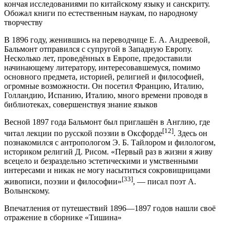
кончая исследованиями по китайскому языку и санскриту.
Обожал книги по естественным наукам, по народному
творчеству
В 1896 году, женившись на переводчице Е. А. Андреевой,
Бальмонт отправился с супругой в Западную Европу.
Несколько лет, проведённых в Европе, предоставили
начинающему литератору, интересовавшемуся, помимо
основного предмета, историей, религией и философией,
огромные возможности. Он посетил Францию, Италию,
Голландию, Испанию, Италию, много времени проводя в
библиотеках, совершенствуя знание языков
Весной 1897 года Бальмонт был приглашён в Англию, где
[12]
читал лекции по русской поэзии в Оксфорде
. Здесь он
познакомился с антропологом Э. Б. Тайлором и филологом,
историком религий Д. Рисом. «Первый раз в жизни я живу
всецело и безраздельно эстетическими и умственными
интересами и никак не могу насытиться сокровищницами
[33]
живописи, поэзии и философии»
, — писал поэт А.
Волынскому.
Впечатления от путешествий 1896—1897 годов нашли своё
отражение в сборнике «Тишина»