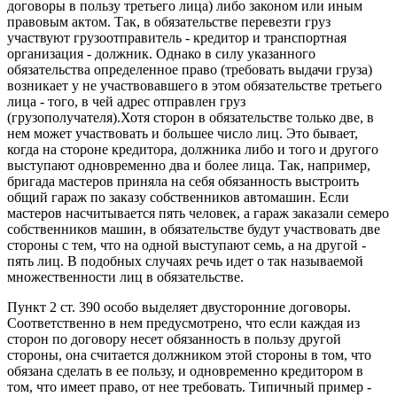
договоры в пользу третьего лица) либо законом или иным
правовым актом. Так, в обязательстве перевезти груз
участвуют грузоотправитель - кредитор и транспортная
организация - должник. Однако в силу указанного
обязательства определенное право (требовать выдачи груза)
возникает у не участвовавшего в этом обязательстве третьего
лица - того, в чей адрес отправлен груз
(грузополучателя).Хотя сторон в обязательстве только две, в
нем может участвовать и большее число лиц. Это бывает,
когда на стороне кредитора, должника либо и того и другого
выступают одновременно два и более лица. Так, например,
бригада мастеров приняла на себя обязанность выстроить
общий гараж по заказу собственников автомашин. Если
мастеров насчитывается пять человек, а гараж заказали семеро
собственников машин, в обязательстве будут участвовать две
стороны с тем, что на одной выступают семь, а на другой -
пять лиц. В подобных случаях речь идет о так называемой
множественности лиц в обязательстве.
Пункт 2 ст. 390 особо выделяет двусторонние договоры.
Соответственно в нем предусмотрено, что если каждая из
сторон по договору несет обязанность в пользу другой
стороны, она считается должником этой стороны в том, что
обязана сделать в ее пользу, и одновременно кредитором в
том, что имеет право, от нее требовать. Типичный пример -