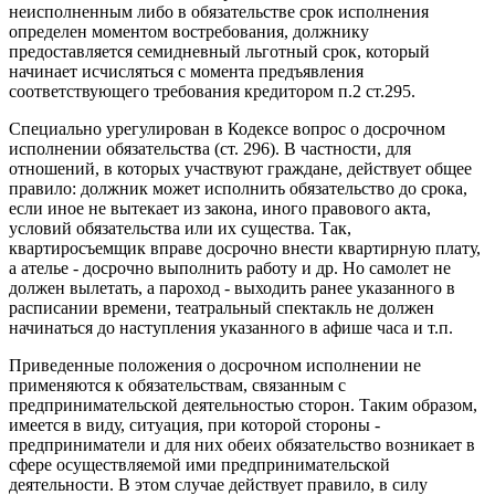
неисполненным либо в обязательстве срок исполнения
определен моментом востребования, должнику
предоставляется семидневный льготный срок, который
начинает исчисляться с момента предъявления
соответствующего требования кредитором п.2 ст.295.
Специально урегулирован в Кодексе вопрос о досрочном
исполнении обязательства (ст. 296). В частности, для
отношений, в которых участвуют граждане, действует общее
правило: должник может исполнить обязательство до срока,
если иное не вытекает из закона, иного правового акта,
условий обязательства или их существа. Так,
квартиросъемщик вправе досрочно внести квартирную плату,
а ателье - досрочно выполнить работу и др. Но самолет не
должен вылетать, а пароход - выходить ранее указанного в
расписании времени, театральный спектакль не должен
начинаться до наступления указанного в афише часа и т.п.
Приведенные положения о досрочном исполнении не
применяются к обязательствам, связанным с
предпринимательской деятельностью сторон. Таким образом,
имеется в виду, ситуация, при которой стороны -
предприниматели и для них обеих обязательство возникает в
сфере осуществляемой ими предпринимательской
деятельности. В этом случае действует правило, в силу