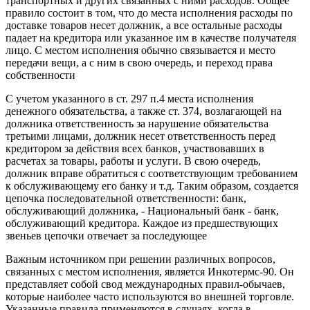
транспортных и других связанных с ними расходов. Общее
правило состоит в том, что до места исполнения расходы по
доставке товаров несет должник, а все остальные расходы
падает на кредитора или указанное им в качестве получателя
лицо. С местом исполнения обычно связывается и место
передачи вещи, а с ним в свою очередь, и переход права
собственности
С учетом указанного в ст. 297 п.4 места исполнения
денежного обязательства, а также ст. 374, возлагающей на
должника ответственность за нарушение обязательства
третьими лицами, должник несет ответственность перед
кредитором за действия всех банков, участвовавших в
расчетах за товары, работы и услуги. В свою очередь,
должник вправе обратиться с соответствующим требованием
к обслуживающему его банку и т.д. Таким образом, создается
цепочка последовательной ответственности: банк,
обслуживающий должника, - Национальный банк - банк,
обслуживающий кредитора. Каждое из предшествующих
звеньев цепочки отвечает за последующее
Важным источником при решении различных вопросов,
связанных с местом исполнения, является Инкотермс-90. Он
представляет собой свод международных правил-обычаев,
которые наиболее часто используются во внешней торговле.
Указанные правила применяются в случаях, когда в