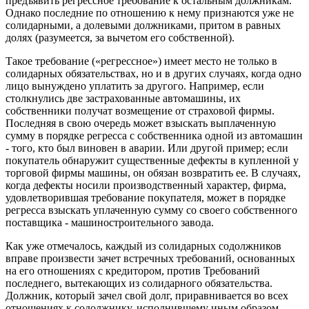
предъявить регрессное требование к остальным должникам.
Однако последние по отношению к нему признаются уже не
солидарными, а долевыми должниками, притом в равных
долях (разумеется, за вычетом его собственной).
Такое требование («регрессное») имеет место не только в
солидарных обязательствах, но и в других случаях, когда одно
лицо вынуждено уплатить за другого. Например, если
столкнулись две застрахованные автомашины, их
собственники получат возмещение от страховой фирмы.
Последняя в свою очередь может взыскать выплаченную
сумму в порядке регресса с собственника одной из автомашин
- того, кто был виновен в аварии. Или другой пример; если
покупатель обнаружит существенные дефекты в купленной у
торговой фирмы машины, он обязан возвратить ее. В случаях,
когда дефекты носили производственный характер, фирма,
удовлетворившая требование покупателя, может в порядке
регресса взыскать уплаченную сумму со своего собственного
поставщика - машиностроительного завода.
Как уже отмечалось, каждый из солидарных содолжников
вправе произвести зачет встречных требований, основанных
на его отношениях с кредитором, против Требований
последнего, вытекающих из солидарного обязательства.
Должник, который зачел свой долг, приравнивается во всех
отношениях к содолжнику, исполнившему иным образом