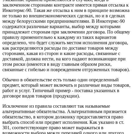
заключенном сторонами контракте имеется прямая отсылка к
Инкотермс-90. Такая же отсылка к ним в принципе возможна
не только во внешнеэкономических сделках, но и в сделках
между белорусскими предпринимателями. В Инкотермс-90
содержатся различные варианты, выбор между которыми
принадлежит сторонам при заключении договора. По общему
правилу применительно к каждому из таких вариантов
определено, что будет служить местом исполнения договора,
как распределяются расходы по доставке товаров между
сторонами, какая из сторон и какие расходы, связанные с
доставкой, должна нести, на кого падают возникающие при
этом риски (имеются в виду главным образом риски,
связанные с гибелью и повреждением отгруженных товаров).
Обычно в обязательстве есть только один определенный
предмет, который может включать и различные виды товаров,
работ и услуг. Типичный пример - поставка указанных в
договоре видов товаров (продукции).
Исключение из правила составляют так называемые
альтернативные обязательства. Альтернативным признается
обязательство, в котором должнику предоставляется право
выбрать способ или предмет исполнения. Как указано в ст.
301, соответствующее право может выражаться в
возможности выбора между передачей одного или другого