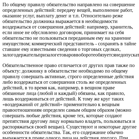
По общему правилу обязательство направлено на совершение
определенных действий: передачу вещей, выполнение работ,
оказание услуг, выплату денег и т.п. Относительно реже
обязательство должника выражается в необходимости
воздержаться от совершения действий: например, хранитель,
если иное не обусловлено договором, принимает на себя
обязательство не пользоваться переданным ему на хранение
имуществом; коммерческий представитель - сохранять в тайне
ставшие ему известными сведения о торговых сделках,
залогодержательпризалогетовароввоборотеобязуетсянедопуск
Обязательственное право отличается от других прав также по
объекту: должнику в обязательстве необходимо по общему
правилу совершать активные, строго определенные действия
либо воздержаться от совершения столь же определенных
действий, в то время как, например, в вещном праве
обязанные лица (любой и каждый) обязаны, как правило,
лишь воздерживаться от действий. К тому же круг таких
«воздержаний от действий» применительно к вещным
правоотношениям определен самым общим образом (можно
совершать любые действия, кроме тех, которые создают
препятствия другому лицу нормально владеть, пользоваться и
распоряжаться своей вещью). Существуют и некоторые другие
особенности обязательства. Так, его содержание обычно
выражается в праве одного лица на действия другого. При