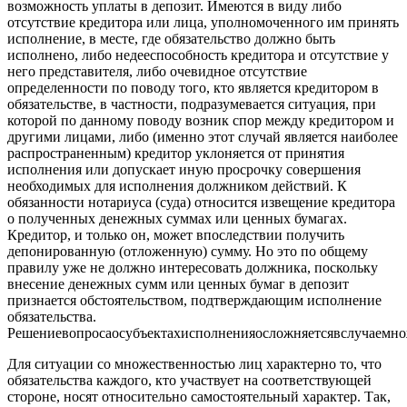
возможность уплаты в депозит. Имеются в виду либо
отсутствие кредитора или лица, уполномоченного им принять
исполнение, в месте, где обязательство должно быть
исполнено, либо недееспособность кредитора и отсутствие у
него представителя, либо очевидное отсутствие
определенности по поводу того, кто является кредитором в
обязательстве, в частности, подразумевается ситуация, при
которой по данному поводу возник спор между кредитором и
другими лицами, либо (именно этот случай является наиболее
распространенным) кредитор уклоняется от принятия
исполнения или допускает иную просрочку совершения
необходимых для исполнения должником действий. К
обязанности нотариуса (суда) относится извещение кредитора
о полученных денежных суммах или ценных бумагах.
Кредитор, и только он, может впоследствии получить
депонированную (отложенную) сумму. Но это по общему
правилу уже не должно интересовать должника, поскольку
внесение денежных сумм или ценных бумаг в депозит
признается обстоятельством, подтверждающим исполнение
обязательства.
Решениевопросаосубъектахисполненияосложняетсявслучаемно
Для ситуации со множественностью лиц характерно то, что
обязательства каждого, кто участвует на соответствующей
стороне, носят относительно самостоятельный характер. Так,