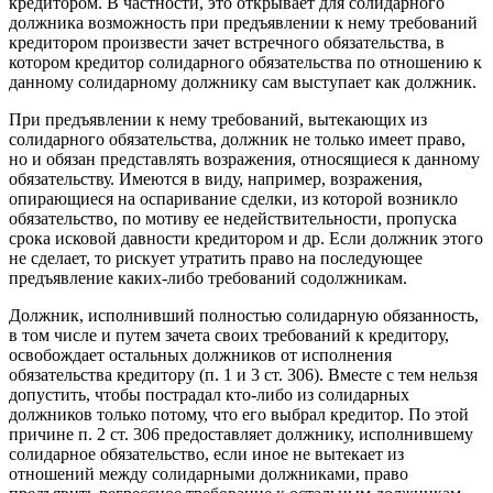
кредитором. В частности, это открывает для солидарного
должника возможность при предъявлении к нему требований
кредитором произвести зачет встречного обязательства, в
котором кредитор солидарного обязательства по отношению к
данному солидарному должнику сам выступает как должник.
При предъявлении к нему требований, вытекающих из
солидарного обязательства, должник не только имеет право,
но и обязан представлять возражения, относящиеся к данному
обязательству. Имеются в виду, например, возражения,
опирающиеся на оспаривание сделки, из которой возникло
обязательство, по мотиву ее недействительности, пропуска
срока исковой давности кредитором и др. Если должник этого
не сделает, то рискует утратить право на последующее
предъявление каких-либо требований содолжникам.
Должник, исполнивший полностью солидарную обязанность,
в том числе и путем зачета своих требований к кредитору,
освобождает остальных должников от исполнения
обязательства кредитору (п. 1 и 3 ст. 306). Вместе с тем нельзя
допустить, чтобы пострадал кто-либо из солидарных
должников только потому, что его выбрал кредитор. По этой
причине п. 2 ст. 306 предоставляет должнику, исполнившему
солидарное обязательство, если иное не вытекает из
отношений между солидарными должниками, право