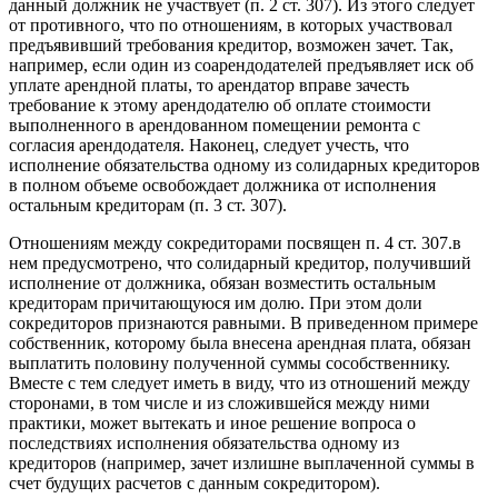
данный должник не участвует (п. 2 ст. 307). Из этого следует
от противного, что по отношениям, в которых участвовал
предъявивший требования кредитор, возможен зачет. Так,
например, если один из соарендодателей предъявляет иск об
уплате арендной платы, то арендатор вправе зачесть
требование к этому арендодателю об оплате стоимости
выполненного в арендованном помещении ремонта с
согласия арендодателя. Наконец, следует учесть, что
исполнение обязательства одному из солидарных кредиторов
в полном объеме освобождает должника от исполнения
остальным кредиторам (п. 3 ст. 307).
Отношениям между сокредиторами посвящен п. 4 ст. 307.в
нем предусмотрено, что солидарный кредитор, получивший
исполнение от должника, обязан возместить остальным
кредиторам причитающуюся им долю. При этом доли
сокредиторов признаются равными. В приведенном примере
собственник, которому была внесена арендная плата, обязан
выплатить половину полученной суммы сособственнику.
Вместе с тем следует иметь в виду, что из отношений между
сторонами, в том числе и из сложившейся между ними
практики, может вытекать и иное решение вопроса о
последствиях исполнения обязательства одному из
кредиторов (например, зачет излишне выплаченной суммы в
счет будущих расчетов с данным сокредитором).