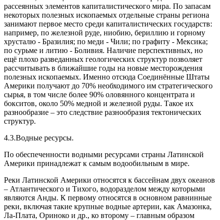
рассеянных элементов капиталистического мира. По запасам
некоторых полезных ископаемых отдельные страны региона
занимают первое место среди капиталистических государств:
например, по железной руде, ниобию, бериллию и горному
хрусталю - Бразилия; по меди - Чили; по графиту - Мексика;
по сурьме и литию - Боливия. Наличие перспективных, но
ещё плохо разведанных геологических структур позволяет
рассчитывать в ближайшие годы на новые месторождения
полезных ископаемых. Именно отсюда Соединённые Штаты
Америки получают до 70% необходимого им стратегического
сырья, в том числе более 90% оловянного концентрата и
бокситов, около 50% медной и железной руды. Такое их
разнообразие – это следствие разнообразия тектонических
структур.
4.3.Водные ресурсы.
По обеспеченности водными ресурсами страны Латинской
Америки принадлежат к самым водообильным в мире.
Реки Латинской Америки относятся к бассейнам двух океанов
– Атлантического и Тихого, водоразделом между которыми
являются Анды. К первому относятся в основном равнинные
реки, включая такие крупные водные артерии, как Амазонка,
Ла-Плата, Ориноко и др., ко второму – главным образом