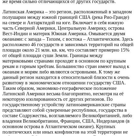
же время сильно отличающихся от других государств.
Латинская Америка – это регион, расположенный в западном
полушарии между южной границей США (река Рио-Гранде)
на севере и Антарктидой на юге. Включает в себя южную
часть Северной Америки, Центральную Америку, острова
Вест-Индии и материк Южная Америка. Омывается двумя
океанами: с запада – Тихим, с востока – Атлантическим. Здесь
расположено 46 государств и зависимых территорий на общей
площади около 21 млн. кв. км, что составляет примерно 15%
от общей площади суши Земли. Границы между
материковыми странами проходят в основном по крупным
рекам и горным хребтам. Большинство стран имеют выход к
океанам и морям либо являются островными. К тому же
данный регион находится в относительной близости к очень
развитому в экономическом отношении государству США.
Таким образом, экономико-географическое положение
Латинской Америки весьма благоприятно, несмотря на её
некоторую изолированность от других регионов. По
государственному устройству латиноамериканские страны
представляют собой суверенные республики, государства в
составе Содружества, возглавляемого Великобританией, либо
владения Великобритании, Франции, США, Нидерландов (в
основном острова в Атлантическом океане). Крупных
политических или иных конфликтов на этой территории не