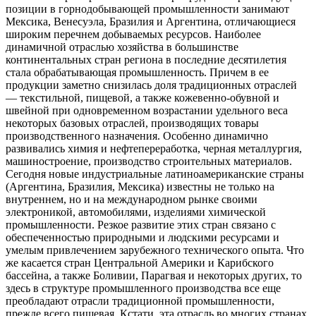
позиции в горнодобывающей промышленности занимают
Мексика, Венесуэла, Бразилия и Аргентина, отличающиеся
широким перечнем добываемых ресурсов. Наиболее
динамичной отраслью хозяйства в большинстве
континентальных стран региона в последние десятилетия
стала обрабатывающая промышленность. Причем в ее
продукции заметно снизилась доля традиционных отраслей
— текстильной, пищевой, а также кожевенно-обувной и
швейной при одновременном возрастании удельного веса
некоторых базовых отраслей, производящих товары
производственного назначения. Особенно динамично
развивались химия и нефтепереработка, черная металлургия,
машиностроение, производство строительных материалов.
Сегодня новые индустриальные латиноамериканские страны
(Аргентина, Бразилия, Мексика) известны не только на
внутреннем, но и на международном рынке своими
электроникой, автомобилями, изделиями химической
промышленности. Резкое развитие этих стран связано с
обеспеченностью природными и людскими ресурсами и
умелым привлечением зарубежного технического опыта. Что
же касается стран Центральной Америки и Карибского
бассейна, а также Боливии, Парагвая и некоторых других, то
здесь в структуре промышленного производства все еще
преобладают отрасли традиционной промышленности,
прежде всего пищевая. Кстати, эта отрасль во многих странах