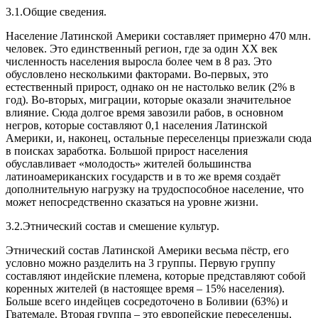
3.1.Общие сведения.
Население Латинской Америки составляет примерно 470 млн.
человек. Это единственный регион, где за один XX век
численность населения выросла более чем в 8 раз. Это
обусловлено несколькими факторами. Во-первых, это
естественный прирост, однако он не настолько велик (2% в
год). Во-вторых, миграции, которые оказали значительное
влияние. Сюда долгое время завозили рабов, в основном
негров, которые составляют 0,1 населения Латинской
Америки, и, наконец, остальные переселенцы приезжали сюда
в поисках заработка. Большой прирост населения
обуславливает «молодость» жителей большинства
латиноамериканских государств и в то же время создаёт
дополнительную нагрузку на трудоспособное население, что
может непосредственно сказаться на уровне жизни.
3.2.Этнический состав и смешение культур.
Этнический состав Латинской Америки весьма пёстр, его
условно можно разделить на 3 группы. Первую группу
составляют индейские племена, которые представляют собой
коренных жителей (в настоящее время – 15% населения).
Больше всего индейцев сосредоточено в Боливии (63%) и
Гватемале. Вторая группа – это европейские переселенцы,