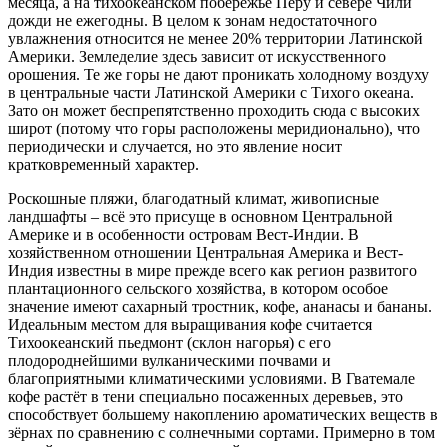
месяца, а на тихоокеанском побережье Перу и севере Чили
дожди не ежегодны. В целом к зонам недостаточного
увлажнения относится не менее 20% территории Латинской
Америки. Земледелие здесь зависит от искусственного
орошения. Те же горы не дают проникать холодному воздуху
в центральные части Латинской Америки с Тихого океана.
Зато он может беспрепятственно проходить сюда с высоких
широт (потому что горы расположены меридионально), что
периодически и случается, но это явление носит
кратковременный характер.
Роскошные пляжи, благодатный климат, живописные
ландшафты – всё это присуще в основном Центральной
Америке и в особенности островам Вест-Индии. В
хозяйственном отношении Центральная Америка и Вест-
Индия известны в мире прежде всего как регион развитого
плантационного сельского хозяйства, в котором особое
значение имеют сахарный тростник, кофе, ананасы и бананы.
Идеальным местом для выращивания кофе считается
Тихоокеанский пьедмонт (склон нагорья) с его
плодороднейшими вулканическими почвами и
благоприятными климатическими условиями. В Гватемале
кофе растёт в тени специально посаженных деревьев, это
способствует большему накоплению ароматических веществ в
зёрнах по сравнению с солнечными сортами. Примерно в том