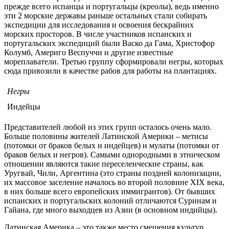
прежде всего испанцы и португальцы (креолы), ведь именно
эти 2 морские державы раньше остальных стали собирать
экспедиции для исследования и освоения бескрайних
морских просторов. В числе участников испанских и
португальских экспедиций были Васко да Гама, Христофор
Колумб, Америго Веспуччи и другие известные
мореплаватели. Третью группу сформировали негры, которых
сюда привозили в качестве рабов для работы на плантациях.
Негры
Индейцы
Представителей любой из этих групп осталось очень мало.
Больше половины жителей Латинской Америки – метисы
(потомки от браков белых и индейцев) и мулаты (потомки от
браков белых и негров). Самыми однородными в этническом
отношении являются такие переселенческие страны, как
Уругвай, Чили, Аргентина (это страны поздней колонизации,
их массовое заселение началось во второй половине XIX века,
в них больше всего европейских иммигрантов). От бывших
испанских и португальских колоний отличаются Суринам и
Гайана, где много выходцев из Азии (в основном индийцы).
Латинская Америка – это также место смешения культур