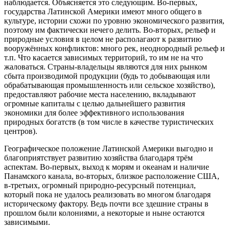
наблюдается. Объясняется это следующим. Во-первых,
государства Латинской Америки имеют много общего в
культуре, истории схожи по уровню экономического развития,
поэтому им фактически нечего делить. Во-вторых, рельеф и
природные условия в целом не располагают к развитию
вооружённых конфликтов: много рек, неоднородный рельеф и
т.п. Что касается зависимых территорий, то им не на что
жаловаться. Страны-владельцы являются для них рынком
сбыта производимой продукции (будь то добывающая или
обрабатывающая промышленность или сельское хозяйство),
предоставляют рабочие места населению, вкладывают
огромные капиталы с целью дальнейшего развития
экономики для более эффективного использования
природных богатств (в том числе в качестве туристических
центров).
Географическое положение Латинской Америки выгодно и
благоприятствует развитию хозяйства благодаря трём
аспектам. Во-первых, выход к морям и океанам и наличие
Панамского канала, во-вторых, близкое расположение США,
в-третьих, огромный природно-ресурсный потенциал,
который пока не удалось реализовать во многом благодаря
историческому фактору. Ведь почти все здешние страны в
прошлом были колониями, а некоторые и ныне остаются
зависимыми.