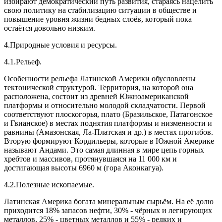
избирают демократический путь развития, стараясь нацелить
свою политику на стабилизацию ситуации в обществе и
повышение уровня жизни бедных слоёв, который пока
остаётся довольно низким.
4.Природные условия и ресурсы.
4.1.Рельеф.
Особенности рельефа Латинской Америки обусловлены
тектонической структурой. Территория, на которой она
расположена, состоит из древней Южноамериканской
платформы и относительно молодой складчатости. Первой
соответствуют плоскогорья, плато (Бразильское, Патагонское
и Гвианское) в местах поднятия платформы и низменности и
равнины (Амазонская, Ла-Платская и др.) в местах прогибов.
Вторую формируют Кордильеры, которые в Южной Америке
называют Андами. Это самая длинная в мире цепь горных
хребтов и массивов, протянувшаяся на 11 000 км и
достигающая высоты 6960 м (гора Аконкагуа).
4.2.Полезные ископаемые.
Латинская Америка богата минеральным сырьём. На её долю
приходится 18% запасов нефти, 30% - чёрных и легирующих
металлов, 25% - цветных металлов и 55% - редких и