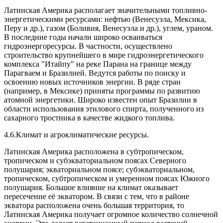
Латинская Америка располагает значительными топливно-
энергетическими ресурсами: нефтью (Венесуэла, Мексика,
Перу и др.), газом (Боливия, Венесуэла и др.), углем, ураном.
В последние годы начали широко осваиваться
гидроэнергоресурсы. В частности, осуществлено
строительство крупнейшего в мире гидроэнергетического
комплекса "Итайпу" на реке Парана на границе между
Парагваем и Бразилией. Ведутся работы по поиску и
освоению новых источников энергии. В ряде стран
(например, в Мексике) приняты программы по развитию
атомной энергетики. Широко известен опыт Бразилии в
области использования этилового спирта, полученного из
сахарного тростника в качестве жидкого топлива.
4.6.Климат и агроклиматические ресурсы.
Латинская Америка расположена в субтропическом,
тропическом и субэкваториальном поясах Северного
полушария; экваториальном поясе; субэкваториальном,
тропическом, субтропическом и умеренном поясах Южного
полушария. Большое влияние на климат оказывает
пересечение её экватором. В связи с тем, что в районе
экватора расположена очень большая территория, то
Латинская Америка получает огромное количество солнечной