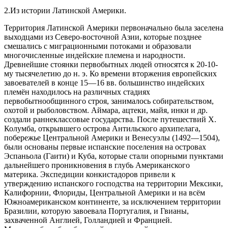
2.Из истории Латинской Америки.
Территория Латинской Америки первоначально была заселена
выходцами из Северо-восточной Азии, которые позднее
смешались с миграционными потоками и образовали
многочисленные индейские племена и народности.
Древнейшие стоянки первобытных людей относятся к 20-10-
му тысячелетию до н. э. Ко времени вторжения европейских
завоевателей в конце 15—16 вв. большинство индейских
племён находилось на различных стадиях
первобытнообщинного строя, занималось собирательством,
охотой и рыболовством. Аймара, ацтеки, майя, инки и др.
создали раннеклассовые государства. После путешествий Х.
Колумба, открывшего острова Антильского архипелага,
побережье Центральной Америки и Венесуэлы (1492—1504),
были основаны первые испанские поселения на островах
Эспаньола (Гаити) и Куба, которые стали опорными пунктами
дальнейшего проникновения в глубь Американского
материка. Экспедиции конкистадоров привели к
утверждению испанского господства на территории Мексики,
Калифорнии, Флориды, Центральной Америки и на всём
Южноамериканском континенте, за исключением территории
Бразилии, которую завоевала Португалия, и Гвианы,
захваченной Англией, Голландией и Францией.