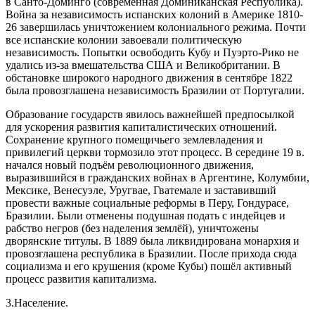
в Санто-Доминго (современная Доминиканская Республика).
Война за независимость испанских колоний в Америке 1810-
26 завершилась уничтожением колониального режима. Почти
все испанские колонии завоевали политическую
независимость. Попытки освободить Кубу и Пуэрто-Рико не
удались из-за вмешательства США и Великобритании. В
обстановке широкого народного движения в сентябре 1822
была провозглашена независимость Бразилии от Португалии.
Образование государств явилось важнейшей предпосылкой
для ускорения развития капиталистических отношений.
Сохранение крупного помещичьего землевладения и
привилегий церкви тормозило этот процесс. В середине 19 в.
начался новый подъём революционного движения,
выразившийся в гражданских войнах в Аргентине, Колумбии,
Мексике, Венесуэле, Уругвае, Гватемале и заставивший
провести важные социальные реформы в Перу, Гондурасе,
Бразилии. Были отменены подушная подать с индейцев и
рабство негров (без наделения землёй), уничтожены
дворянские титулы. В 1889 была ликвидирована монархия и
провозглашена республика в Бразилии. После прихода сюда
социализма и его крушения (кроме Кубы) пошёл активный
процесс развития капитализма.
3.Население.