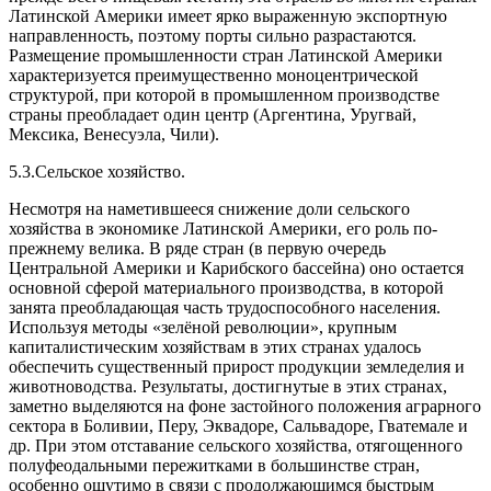
Латинской Америки имеет ярко выраженную экспортную
направленность, поэтому порты сильно разрастаются.
Размещение промышленности стран Латинской Америки
характеризуется преимущественно моноцентрической
структурой, при которой в промышленном производстве
страны пре­обладает один центр (Аргентина, Уругвай,
Мексика, Венесуэла, Чили).
5.3.Сельское хозяйство.
Несмотря на наметившееся снижение доли сельского
хозяйства в экономике Латинской Америки, его роль по-
прежнему велика. В ряде стран (в первую очередь
Центральной Америки и Карибского бассейна) оно остается
основной сферой материального производства, в которой
занята преобладающая часть трудоспособного населения.
Используя методы «зелёной революции», крупным
капиталистическим хозяйствам в этих странах удалось
обеспечить существенный прирост продукции земледелия и
животноводства. Результаты, достигнутые в этих странах,
заметно выделяются на фоне застойного положения аграрного
сектора в Боливии, Перу, Эквадоре, Сальвадоре, Гватемале и
др. При этом отставание сельского хозяйства, отягощенного
полуфеодальными пережитками в большинстве стран,
особенно ощутимо в связи с продолжающимся быстрым