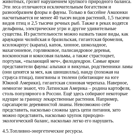
животных, грозит нарушением хрупкого природного баланса.
Эти леса отличаются исключительным богатством и
разнообразием флоры и фауны. Только в бассейне Амазонки
насчитывается не менее 40 тысяч видов растений, 1,5 тысячи
видов птиц и 2,5 тысячи речных рыб. Также в реках водятся
дельфины, электрические угри и другие удивительные
существа. Из растительности можно назвать такие виды, как
араукарии чилийская и бразильская, гигантская бромелия,
ксилокарпус (карапа), капок, хинное, шоколадное,
махагониевое, горлянковое, палисандровое деревья,
восконосная и кокосовая пальмы, а также страстоцвет,
портулак, «пылающий меч», филодендрон. Самые яркие
представители фауны: альпаки и викуньи, родственники ламы
(они ценятся за мех, как шиншиллы), нанду (похожая на
страуса птица), пингвины и тюлени (обитающие на юге
Южной Америки), гигантская слоновая черепаха. Наверное,
немногие знают, что Латинская Америка – родина картофеля,
столь популярного в России. Ещё здесь собирают некоторые
идущие за границу лекарственные растения. Например,
сарсапарели деревянистой лианы. Невозможно себе
представить, насколько сложны здесь цепи питания, зато
можно представить, насколько хрупок природно-
экологический баланс, насколько легко его нарушить.
4.5.Топливно-энергетические ресурсы.