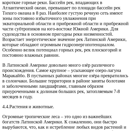
короткие горные реки. Бассейн рек, впадающих в
Атлантический океан, превышает по площади бассейн рек
Тихого океана в 8 раз. Наиболее густую речную сеть имеют
зоны постоянно избыточного увлажнения при
экваториальной области и прибрежной области и прибрежной
части субтропиков на юго-востоке Южной Америки. Для
судоходства в основном пригодны реки низменностей.
Возрастает энергетическое значение рек Латинской Америки,
которые обладают огромным гидроэнергопотенциалом.
Особенно велик потенциал горных рек, рек плоскогорий и
постоянно влажных равнин.
В Латинской Америке довольно много озёр различного
происхождения. Самое крупное – усыхающее озеро-лагуна
Маракайбо. В пустынных районах многие озёра превратились
в солончаки. Большие территории в районе заняты болотами
и заболоченными ландшафтами, главным образом
приуроченными к долинам больших рек, затопляемым 7-8
месяцев в году.
4.4.Растения и животные.
Огромные тропические леса – это одно из важнейших
богатств Латинской Америки. К сожалению, они быстро
вырубаются, что, как и истребление любых видов растений и