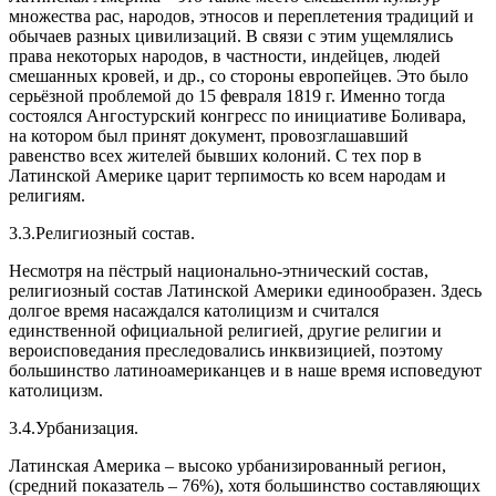
множества рас, народов, этносов и переплетения традиций и
обычаев разных цивилизаций. В связи с этим ущемлялись
права некоторых народов, в частности, индейцев, людей
смешанных кровей, и др., со стороны европейцев. Это было
серьёзной проблемой до 15 февраля 1819 г. Именно тогда
состоялся Ангостурский конгресс по инициативе Боливара,
на котором был принят документ, провозглашавший
равенство всех жителей бывших колоний. С тех пор в
Латинской Америке царит терпимость ко всем народам и
религиям.
3.3.Религиозный состав.
Несмотря на пёстрый национально-этнический состав,
религиозный состав Латинской Америки единообразен. Здесь
долгое время насаждался католицизм и считался
единственной официальной религией, другие религии и
вероисповедания преследовались инквизицией, поэтому
большинство латиноамериканцев и в наше время исповедуют
католицизм.
3.4.Урбанизация.
Латинская Америка – высоко урбанизированный регион,
(средний показатель – 76%), хотя большинство составляющих