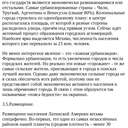
его государств являются экономически развивающимися или
отсталыми. Самые урбанизированные страны – Чили,
Уругвай, Аргентина и Венесуэла (свыше 80%). Колониальные
города строились по однообразному плану: в центре
располагалась площадь, от которой в разные стороны
расходились улицы, причём под прямым углом. Сейчас идёт
активный процесс образования городских агломераций.
Наиболее ярко выделяется Мехико, численность населения
которого уже перевалило за 23 млн. человек.
Не менее интересное явление – это «ложная урбанизация».
Формально урбанизация, то есть увеличение городов и числа
городских жителей. Но реально эти новые «горожане» - те же
самые сельские жители, приезжающие в города в поисках
лучшей жизни. Однако даже экономически сильные города не
в силах обеспечить всех работой, поэтому они не
представляют собой экономически активного населения и
лишь обременяют города. В связи с этим образуются так
называемые «пояса бедности» на окраинах.
3.5.Размещение.
Размещение населения Латинской Америки весьма
специфично. Во-первых, это один из самых незаселённых
районов нашей планеты (средняя плотность – менее 30