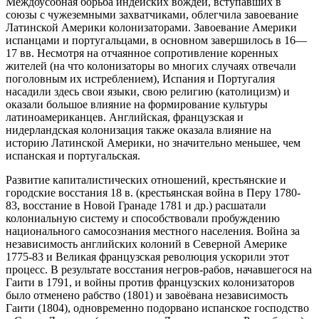
Междоусобная борьба индейских вождей, вступавших в
союзы с чужеземными захватчиками, облегчила завоевание
Латинской Америки колонизаторами. Завоевание Америки
испанцами и португальцами, в основном завершилось в 16—
17 вв. Несмотря на отчаянное сопротивление коренных
жителей (на что колонизаторы во многих случаях отвечали
поголовным их истреблением), Испания и Португалия
насадили здесь свои языки, свою религию (католицизм) и
оказали большое влияние на формирование культуры
латиноамериканцев. Английская, французская и
нидерландская колонизация также оказала влияние на
историю Латинской Америки, но значительно меньшее, чем
испанская и португальская.
Развитие капиталистических отношений, крестьянские и
городские восстания 18 в. (крестьянская война в Перу 1780-
83, восстание в Новой Гранаде 1781 и др.) расшатали
колониальную систему и способствовали пробуждению
национального самосознания местного населения. Война за
независимость английских колоний в Северной Америке
1775-83 и Великая французская революция ускорили этот
процесс. В результате восстания негров-рабов, начавшегося на
Гаити в 1791, и войны против французских колонизаторов
было отменено рабство (1801) и завоёвана независимость
Гаити (1804), одновременно подорвано испанское господство