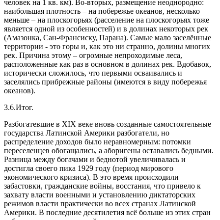
человек на 1 кв. км). Во-вторых, размещение неоднородно:
наибольшая плотность – на побережье океанов, несколько
меньше – на плоскогорьях (расселение на плоскогорьях тоже
является одной из особенностей) и в долинах некоторых рек
(Амазонка, Сан-Франсиску, Парана). Самые мало заселённые
территории - это горы и, как это ни странно, долины многих
рек. Причина этому – огромные непроходимые леса,
расположенные как раз в основном в долинах рек. Вдобавок,
исторически сложилось, что первыми осваивались и
заселялись прибрежные районы (имеются в виду побережья
океанов).
3.6.Итог.
Разбогатевшие в XIX веке вновь созданные самостоятельные
государства Латинской Америки разбогатели, но
распределение доходов было неравномерным: потомки
переселенцев обогащались, а аборигены оставались бедными.
Разница между богачами и беднотой увеличивалась и
достигла своего пика 1929 году (период мирового
экономического кризиса). В это время происходили
забастовки, гражданские войны, восстания, что привело к
захвату власти военными и установлению диктаторских
режимов власти практически во всех странах Латинской
Америки. В последние десятилетия всё больше из этих стран