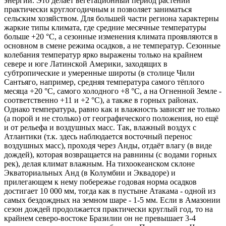
энергии. Это делает вегетационный период растений
практически круглогодичным и позволяет заниматься
сельским хозяйством. Для большей части региона характерны
жаркие типы климата, где средние месячные температуры
больше +20 °С, а сезонные изменения климата проявляются в
основном в смене режима осадков, а не температур. Сезонные
колебания температур ярко выражены только на крайнем
севере и юге Латинской Америки, заходящих в
субтропические и умеренные широты (в столице Чили
Сантьяго, например, средняя температура самого тёплого
месяца +20 °С, самого холодного +8 °С, а на Огненной Земле -
соответственно +11 и +2 °С), а также в горных районах.
Однако температура, равно как и влажность зависят не только
(а порой и не столько) от географического положения, но ещё
и от рельефа и воздушных масс. Так, влажный воздух с
Атлантики (т.к. здесь наблюдается восточный перенос
воздушных масс), проходя через Анды, отдаёт влагу (в виде
дождей), которая возвращается на равнины (с водами горных
рек), делая климат влажным. На тихоокеанском склоне
Экваториальных Анд (в Колумбии и Эквадоре) и
прилегающем к нему побережье годовая норма осадков
достигает 10 000 мм, тогда как в пустыне Атакама - одной из
самых бездождных на земном шаре - 1-5 мм. Если в Амазонии
сезон дождей продолжается практически круглый год, то на
крайнем северо-востоке Бразилии он не превышает 3-4