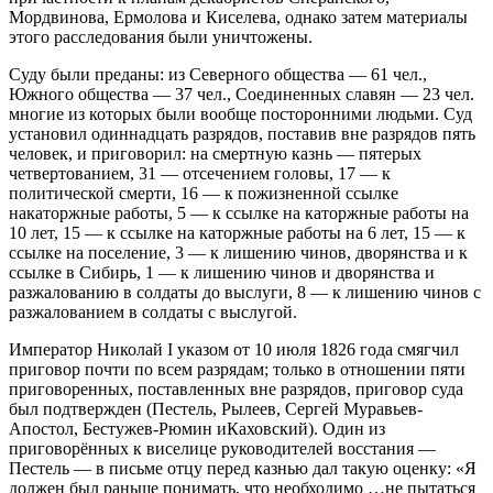
Мордвинова, Ермолова и Киселева, однако затем материалы
этого расследования были уничтожены.
Суду были преданы: из Северного общества — 61 чел.,
Южного общества — 37 чел., Соединенных славян — 23 чел.
многие из которых были вообще посторонними людьми. Суд
установил одиннадцать разрядов, поставив вне разрядов пять
человек, и приговорил: на смертную казнь — пятерых
четвертованием, 31 — отсечением головы, 17 — к
политической смерти, 16 — к пожизненной ссылке
накаторжные работы, 5 — к ссылке на каторжные работы на
10 лет, 15 — к ссылке на каторжные работы на 6 лет, 15 — к
ссылке на поселение, 3 — к лишению чинов, дворянства и к
ссылке в Сибирь, 1 — к лишению чинов и дворянства и
разжалованию в солдаты до выслуги, 8 — к лишению чинов с
разжалованием в солдаты с выслугой.
Император Николай I указом от 10 июля 1826 года смягчил
приговор почти по всем разрядам; только в отношении пяти
приговоренных, поставленных вне разрядов, приговор суда
был подтвержден (Пестель, Рылеев, Сергей Муравьев-
Апостол, Бестужев-Рюмин иКаховский). Один из
приговорённых к виселице руководителей восстания —
Пестель — в письме отцу перед казнью дал такую оценку: «Я
должен был раньше понимать, что необходимо …не пытаться