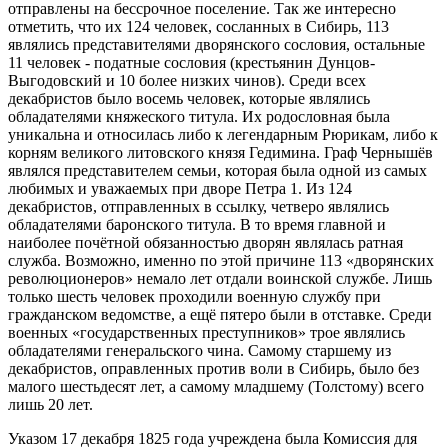
отправлены на бессрочное поселение. Так же интересно
отметить, что их 124 человек, сосланных в Сибирь, 113
являлись представителями дворянского сословия, остальные
11 человек - податные сословия (крестьянин Дунцов-
Выгодовский и 10 более низких чинов). Среди всех
декабристов было восемь человек, которые являлись
обладателями княжеского титула. Их родословная была
уникальна и относилась либо к легендарным Рюрикам, либо к
корням великого литовского князя Гедимина. Граф Чернышёв
являлся представителем семьи, которая была одной из самых
любимых и уважаемых при дворе Петра 1. Из 124
декабристов, отправленных в ссылку, четверо являлись
обладателями баронского титула. В то время главной и
наиболее почётной обязанностью дворян являлась ратная
служба. Возможно, именно по этой причине 113 «дворянских
революционеров» немало лет отдали воинской службе. Лишь
только шесть человек проходили военную службу при
гражданском ведомстве, а ещё пятеро были в отставке. Среди
военных «государственных преступников» трое являлись
обладателями генеральского чина. Самому старшему из
декабристов, оправленных против воли в Сибирь, было без
малого шестьдесят лет, а самому младшему (Толстому) всего
лишь 20 лет.
Указом 17 декабря 1825 года учреждена была Комиссия для