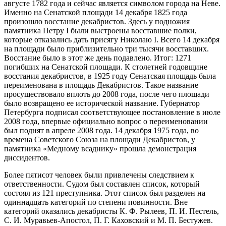
августе 1782 года и сейчас является символом города на Неве.
Именно на Сенатской площади 14 декабря 1825 года
произошло восстание декабристов. Здесь у подножия
памятника Петру I были выстроены восставшие полки,
которые отказались дать присягу Николаю I. Всего 14 декабря
на площади было приблизительно три тысячи восставших.
Восстание было в этот же день подавлено. Итог: 1271
погибших на Сенатской площади. К столетней годовщине
восстания декабристов, в 1925 году Сенатская площадь была
переименована в площадь Декабристов. Такое название
просуществовало вплоть до 2008 года, после чего площади
было возвращено ее исторической название. Губернатор
Петербурга подписал соответствующее постановление в июле
2008 года, впервые официально вопрос о переименовании
был поднят в апреле 2008 года. 14 декабря 1975 года, во
времена Советского Союза на площади Декабристов, у
памятника «Медному всаднику» прошла демонстрация
диссидентов.
Более пятисот человек были привлечены следствием к
ответственности. Судом был составлен список, который
состоял из 121 преступника. Этот список был разделен на
одиннадцать категорий по степени повинности. Вне
категорий оказались декабристы К. Ф. Рылеев, П. И. Пестель,
С. И. Муравьев-Апостол, П. Г. Каховский и М. П. Бестужев.