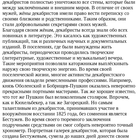
декабристов полностью уничтожило все стены, которые были
между заключёнными и внешним миров. В отличие от своих
мужей, жёны декабристов имели право вести переписку со
своими близкими и родственниками. Таким образом, они
стали добровольными секретарями своих мужей.
Благодаря своим жёнам, декабристы всегда знали обо всех
новинках в литературе. Это касалось как художественных
публикаций, так и различных научных и документальных
изданий. В поселениях, где были вынуждены жить
декабристы, периодически проводились творческие
(литературные, художественные и музыкальные) вечера.
Такие мероприятия позволяли каторжникам выплёскивать
наружу свою творческую энергию. Во время своей
поселенческой жизни, многие активисты декабристского
движения овладели ремесленными профессиями. Например,
князь Оболенский и Бобрищев-Пушкин оказались невероятно
прекрасными портными мастерами. Так же хорошее известно,
что тот же Пушкин был великолепным столяром. Впрочем,
как и Кюхельбекер, а так же Загорецкий. Но самым
талантливым из декабристов, принимавших участие в
вооружённом восстании 1825 года, без сомнения является
Бестужев. Во время своего тюремного заключения
подручными средствами он смог собрать невероятно точный
хронометр. Портретная галерея декабристов, которая была
создана Бестужевым, сумела до наших дней донести своим