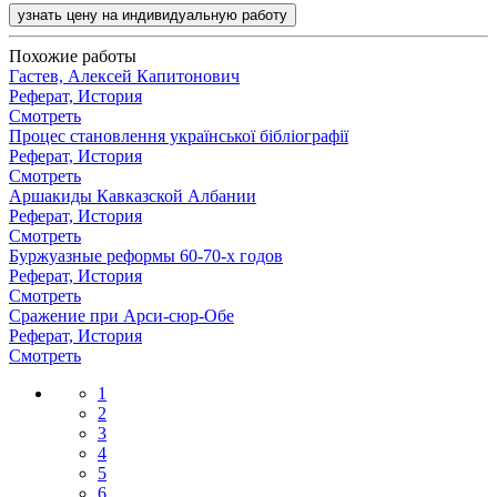
узнать цену на индивидуальную работу
Похожие работы
Гастев, Алексей Капитонович
Реферат, История
Смотреть
Процес становлення української бібліографії
Реферат, История
Смотреть
Аршакиды Кавказской Албании
Реферат, История
Смотреть
Буржуазные реформы 60-70-х годов
Реферат, История
Смотреть
Сражение при Арси-сюр-Обе
Реферат, История
Смотреть
1
2
3
4
5
6