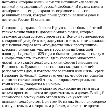
потомках историю жизни и смерти истинных «первенцев
великой и неразделимой русской свободы». В музеях памяти
декабристов и сегодня хранится огромное количество
различных вещей, которые принадлежали великим умам и
деятелям России 19 столетия.
Сегодня в центральной части Иркутска на небольшой тихой
улочке можно увидеть довольно много людей, которые
съезжаются сюда со всех сторон света. Все они устремляются
к старинной усадьбе в надежде узнать о том, как же сложилась
дальнейшая судьба всех «государственных преступников»,
которые принимали участие в восстании на Сенатской
площади 14 декабря 1825 года и были отправлены в ссылку в
Сибирь отбывать наказание. Здесь собралось множество
людей- это усадьба декабриста князя Сергея Григорьевича
Волконского. Буквально в нескольких кварталах от неё
располагается дом, в котором после ссылки жил князь Сергей
Петрович Трубецкой. Следует отметить, что обе эти усадьбы
являются составляющей частью историко-мемориального
комплекса «Декабристы в Сибири».
Давайте и мы совершим краткую экскурсию по этим двум
весьма простым и ничем не примечательным домам. В общей
сложности в ссылку было отправлено 124 участника
движения декабристов. При этом 96 из них было приговорено
к изнурительным каторжным работам, а остальные просто