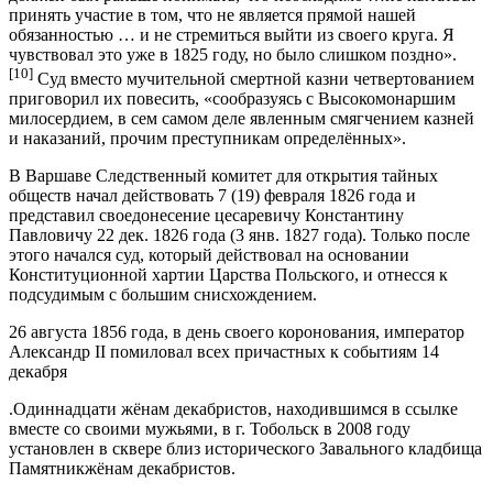
принять участие в том, что не является прямой нашей
обязанностью … и не стремиться выйти из своего круга. Я
чувствовал это уже в 1825 году, но было слишком поздно».
[10]
Суд вместо мучительной смертной казни четвертованием
приговорил их повесить, «сообразуясь с Высокомонаршим
милосердием, в сем самом деле явленным смягчением казней
и наказаний, прочим преступникам определённых».
В Варшаве Следственный комитет для открытия тайных
обществ начал действовать 7 (19) февраля 1826 года и
представил своедонесение цесаревичу Константину
Павловичу 22 дек. 1826 года (3 янв. 1827 года). Только после
этого начался суд, который действовал на основании
Конституционной хартии Царства Польского, и отнесся к
подсудимым с большим снисхождением.
26 августа 1856 года, в день своего коронования, император
Александр II помиловал всех причастных к событиям 14
декабря
.Одиннадцати жёнам декабристов, находившимся в ссылке
вместе со своими мужьями, в г. Тобольск в 2008 году
установлен в сквере близ исторического Завального кладбища
Памятникжёнам декабристов.