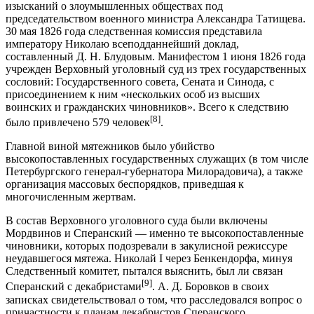
изысканий о злоумышленных обществах под
председательством военного министра Александра Татищева.
30 мая 1826 года следственная комиссия представила
императору Николаю всеподданнейший доклад,
составленный Д. Н. Блудовым. Манифестом 1 июня 1826 года
учрежден Верховный уголовный суд из трех государственных
сословий: Государственного совета, Сената и Синода, с
присоединением к ним «нескольких особ из высших
воинских и гражданских чиновников». Всего к следствию
[8]
было привлечено 579 человек
.
Главной виной мятежников было убийство
высокопоставленных государственных служащих (в том числе
Петербургского генерал-губернатора Милорадовича), а также
организация массовых беспорядков, приведшая к
многочисленным жертвам.
В состав Верховного уголовного суда были включены
Мордвинов и Сперанский — именно те высокопоставленные
чиновники, которых подозревали в закулисной режиссуре
неудавшегося мятежа. Николай I через Бенкендорфа, минуя
Следственный комитет, пытался выяснить, был ли связан
[9]
Сперанский с декабристами
. А. Д. Боровков в своих
записках свидетельствовал о том, что расследовался вопрос о
причастности к планам декабристов Сперанского,