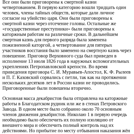
Все они были приговорены к смертной казни
четвертованием. В первую категорию вошли тридцать один
человек, члены тайных обществ, которые дали личное
согласие на убийство царя. Они были приговорены к
смертной казни через отсечение головы. Остальные же
«государственные преступники» были приговорены к
каторжным работам на различные сроки. В дальнейшем
смертная казнь для первого разряда была заменена
пожизненной каторгой, а четвертование для пятерых
участников восстания было заменено на смертную казнь через
повешение. Приговор Верховного суда был приведен в
исполнение 13 июля 1826 года в наружных вспомогательных
укреплениях Петропавловской крепости. Во время
приведения приговора С. И. Муравьев-Апостол, К. Ф. Рылеев
и П. Г. Каховский сорвались с петли, так как на протяжении
нескольких десятков лет в России казни не проводились.
Приговоренные были повешены вторично.
Основная масса декабристов была отправлена на каторжные
работы в Благодатском рудник или же в стенах Петровского
Завода. В одном месте было собранно около 70 основным
членов движения декабристов. Николаю 1 в первую очередь
необходимо было обеспечить их полную изоляцию от
внешнего мира и обеспечить полный контроль над их
действиями. Но прибытие по месту отбывания наказания жён