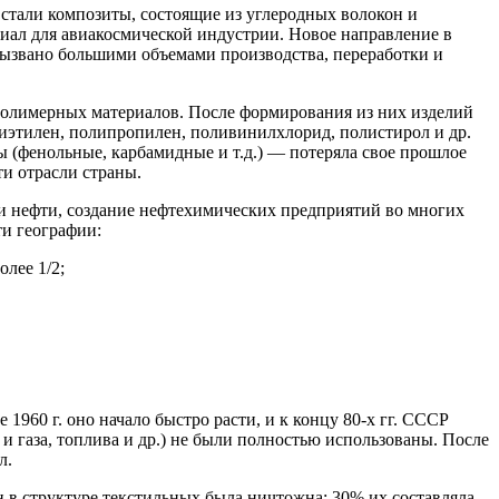
 стали композиты, состоящие из углеродных волокон и
риал для авиакосмической индустрии. Новое направление в
ызвано большими объемами производства, переработки и
полимер­ных материалов. После формирования из них изделий
олиэтилен, полипропилен, поливинилхлорид, полистирол и др.
ы (фенольные, карбамидные и т.д.) — потеряла свое прошлое
и отрасли страны.
и нефти, создание нефтехимических предприятий во многих
ти географии:
лее 1/2;
960 г. оно начало быстро расти, и к концу 80-х гг. СССР
и газа, топлива и др.) не были полностью использованы. После
л.
в струк­туре текстильных была ничтожна: 30% их составляла