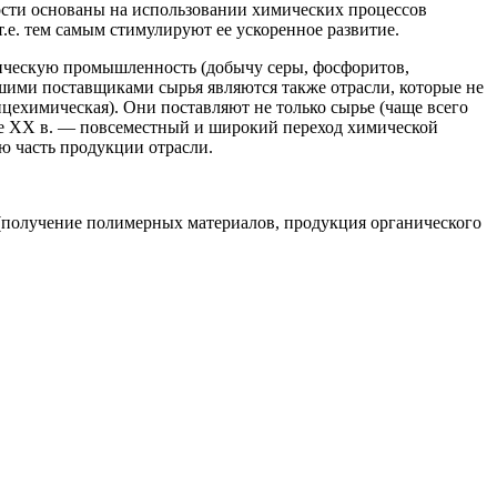
ности основаны на использо­вании химических процессов
.е. тем самым стимулируют ее ускоренное развитие.
мическую промышленность (добычу серы, фосфоритов,
йшими поставщиками сырья являются также отрасли, которые не
нцехимическая). Они поставляют не только сырье (чаще всего
ине XX в. — повсеместный и широкий переход хи­мической
ю часть продукции отрасли.
а (полу­чение полимерных материалов, продукция органического