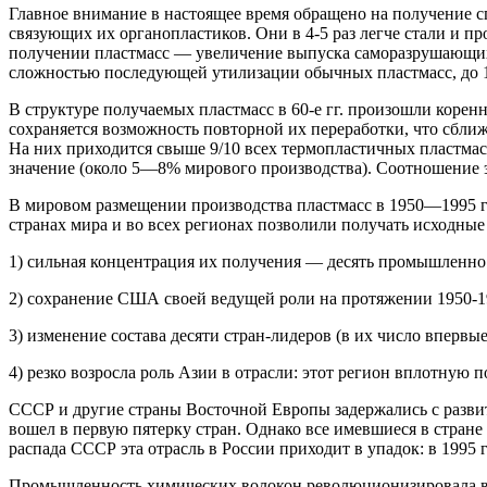
Главное внимание в настоящее время обращено на получение с
связующих их органопластиков. Они в 4-5 раз легче стали и п
получении пластмасс — увеличение выпуска саморазрушающихс
сложностью последующей утилизации обычных пласт­масс, до 
В структуре получаемых пластмасс в 60-е гг. произошли коре
сохраняется возможность повторной их переработки, что сближ
На них приходится свыше 9/10 всех термопластичных пластмас
значение (около 5—8% мирового производст­ва). Соотношение 
В мировом размещении производства пластмасс в 1950—1995 г
странах мира и во всех регионах позволили получать исходны
1) сильная концентрация их получения — десять промышленно Р
2) сохранение США своей ведущей роли на протяжении 1950-19
3) изменение состава десяти стран-лидеров (в их число вперв
4) резко возросла роль Азии в отрасли: этот регион вплотную 
СССР и другие страны Восточной Европы задержались с развити
вошел в первую пятерку стран. Однако все имевшиеся в стране
распада СССР эта от­расль в России приходит в упадок: в 1995 
Промышленность химических волокон революционизировала всю