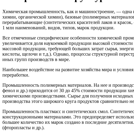
Химическая промышленность, как и машиностроение, — одна и
химии, органи­ческой химии), базовые (полимерных материалов
перерабатывающие (синтетических красителей лаков и красок,
1 млн наименований, видов, типов, марок продукции.
Все отмеченные специфические особенности химической пром
увеличивается доля наукоемкой продукции высокой стоимости 
массовой продукции, требующей боль­ших затрат сырья, энерги
кислоты, щелочи и т.д.). Однако, процессы структурной перест
иных групп производств в мире.
Наибольшее воздействие на развитие хозяйства мира и услови
переработки.
Промышленность полимерных материалов. На нее и производство
фенол и др.) при­ходится от 30 до 45% стоимости продукции хи
химическими производствами. Сырье для получения исходных 
производства этого широкого круга продук­тов сравнительно н
Промышленность пластмасс и синтетических смол. Синтетичес
конструкционными матери­алами. Это предопределяет использов
большее количество их марок создано в последние десятилети
(фторопласты и др.).