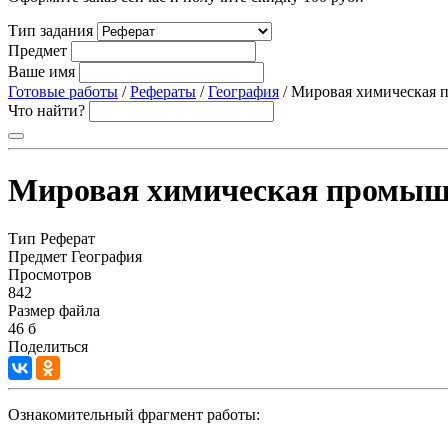
Тип задания
Предмет
Ваше имя
Готовые работы
/
Рефераты
/
География
/ Мировая химическая 
Что найти?
Мировая химическая промыш
Тип
Реферат
Предмет
География
Просмотров
842
Размер файла
46 б
Поделиться
Ознакомительный фрагмент работы: