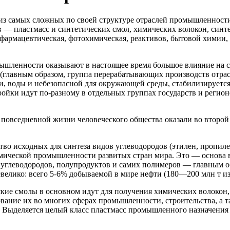
з самых сложных по своей структуре отраслей промышленности
 — пластмасс и син­тетических смол, химических волокон, синте
 фармацевтическая, фотохимическая, реактивов, быто­вой химии
ышленности оказывают в настоящее время большое влияние на 
(главным образом, группа перерабатывающих производств отрас
и, воды и небезопасной для окружающей среды, стабилизируется
ройки идут по-разному в отдельных группах го­сударств и регион
я повседневной жизни человеческого общества оказали во второ
 исходных для синтеза видов углеводородов (этилен, пропилен,
мической промышлен­ности развитых стран мира. Это — основа вс
углеводородов, полупродуктов и самих полимеров — главным об
евелико: всего 5-6% добываемой в мире нефти (180—200 млн т из
кие смолы в основном идут для получения химических волокон,
ание их во многих сферах промышленности, строительства, а та
я. Выделяется целый класс пластмасс про­мышленного назначения