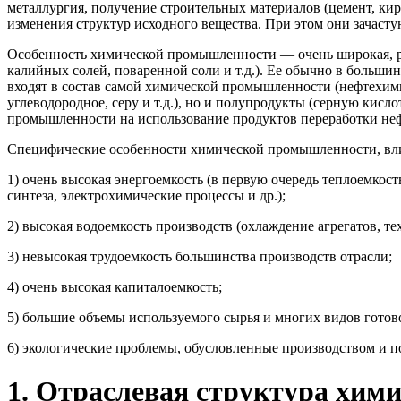
металлургия, полу­чение строительных материалов (цемент, ки
изменения структур исходного веще­ства. При этом они зачаст
Особенность химической промышленности — очень широкая, ра
калийных со­лей, поваренной соли и т.д.). Ее обычно в больш
входят в состав самой хи­мической промышленности (нефтехими
углеводородное, серу и т.д.), но и полу­продукты (серную кис
промышленности на использование продуктов переработки неф
Специфические особенности химической промышленности, вли
1) очень высокая энергоемкость (в первую очередь теплоемкос
синтеза, электрохимические процессы и др.);
2) высокая водоемкость производств (охлаждение агрегатов, т
3) невысокая трудоемкость большинства производств отрасли;
4) очень высокая капиталоемкость;
5) большие объемы используемого сырья и многих видов готов
6) экологические проблемы, обусловленные производством и п
1. Отраслевая структура хи