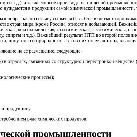
рпич и т.д.), а также мно­гие производства пищевой промышлен
ую нуждаются в продукции самой хими­ческой промышленности, т
знообразная по составу сырьевая база. Она включает горнохи
инстве стран мира (кроме России) относят к добывающей. Важне
ческая, коксохимическая, га­зохимическая, лесохимическая, сла
лоту, спирты и т.д.). Важнейший результат НТП во второй полов
ти, попутного и природного газа: из них получают подавляющу
­яющие на ее размещение, следующие:
ть) в отраслях, связанных со структурной перестройкой веществ
ехнологические процессы);
ой продукции;
отреблением ряда химических продуктов.
мической промышленности