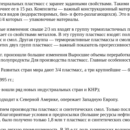
пе­циальных пластмасс с заранее заданными свойствами. Такими
рочнее ее в 15 раз. Ком­позиты — важный конструкционный мате
я видов (водорастворимых, био- и фото-разлагающихся). Это в
1/4 которых — упаковочные материалы.
нные изменения: свыше 2/3 их входят в группу термопластичных 
ает со свойствами металлов. В эту группу пластмасс входят: п
с и смол. Другая группа — терморе­активные пластмассы и смол
этих двух групп пластмасс — важный показатель прогрессивност
г. про­изошли большие изменения Выросшие объемы переработ­к
е полупродукты Для производства пластмасс. Главные особеннос
азвитых стран мира дают 3/4 пластмасс, а три крупнейшие — бо
95 гг.;
ые вошли ряд новых индустриальных стран и КНР);
под­ходит к Северной Америке, опережает Западную Европу.
ем производства пластмасс и синтетических смол. Только после 1
 благоприятные условия и предпосылки (большие ресурсы нефти 
г. было получено только 1,8 млн т пластмасс и синтетических смо
 легкую промышленность. В 30-е гг. роль химических волокон 