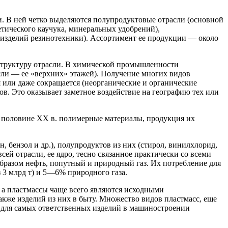
. В ней четко выделяются полупродуктовые отрасли (основной
тического каучука, мине­ральных удобрений),
, изделий резинотехники). Ассортимент ее продукции — около
структуру отрасли. В химической промышленности
ли — ее «верхних» эта­жей). Получение многих видов
 или даже сокращается (неорганические и ор­ганические
ов. Это оказывает заметное воздействие на геогра­фию тех или
й по­ловине XX в. полимерные материалы, продукция их
 бензол и др.), полупродуктов из них (стирол, винилхлорид,
ей отрасли, ее ядро, тесно связанное практически со всеми
разом нефть, попутный и природный газ. Их потребление для
 3 млрд т) и 5—6% природного газа.
 а пластмассы чаще всего являются исходными
кже изделий из них в быту. Мно­жество видов пластмасс, еще
 для самых ответственных изделий в маши­ностроении