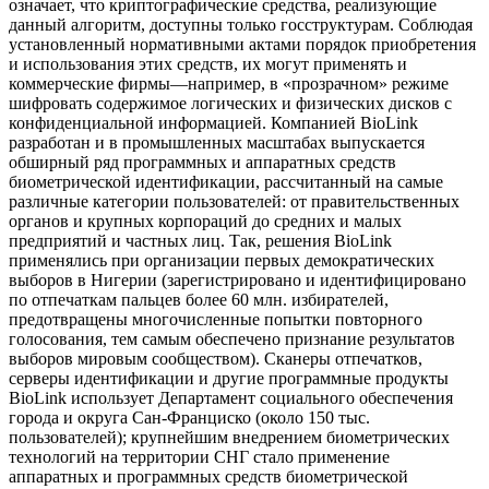
означает, что криптографические средства, реализующие
данный алгоритм, доступны только госструктурам. Соблюдая
установленный нормативными актами порядок приобретения
и использования этих средств, их могут применять и
коммерческие фирмы—например, в «прозрачном» режиме
шифровать содержимое логических и физических дисков с
конфиденциальной информацией. Компанией BioLink
разработан и в промышленных масштабах выпускается
обширный ряд программных и аппаратных средств
биометрической идентификации, рассчитанный на самые
различные категории пользователей: от правительственных
органов и крупных корпораций до средних и малых
предприятий и частных лиц. Так, решения BioLink
применялись при организации первых демократических
выборов в Нигерии (зарегистрировано и идентифицировано
по отпечаткам пальцев более 60 млн. избирателей,
предотвращены многочисленные попытки повторного
голосования, тем самым обеспечено признание результатов
выборов мировым сообществом). Сканеры отпечатков,
серверы идентификации и другие программные продукты
BioLink использует Департамент социального обеспечения
города и округа Сан-Франциско (около 150 тыс.
пользователей); крупнейшим внедрением биометрических
технологий на территории СНГ стало применение
аппаратных и программных средств биометрической