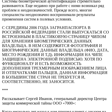
Системы биометрической аутентификации стремительно
развиваются. Еще недавно при работе с ними возникал ряд
проблем и неоднозначностей. Прежде всего, многие
специалисты неоднозначно воспринимали результаты
применения систем в полевых условиях.
С СЕРЕДИНЫ 2006 ГОДА ЗАГРАНПАСПОРТА В
РОССИЙСКОЙ ФЕДЕРАЦИИ СТАЛИ ВЫПУСКАТЬСЯ СО
ВСТРОЕННЫМ В ПЛАСТИКОВУЮ СТРАНИЦУ ЧИПОМ
ДЛЯ ХРАНЕНИЯ БИОМЕТРИЧЕСКИХ ДАННЫХ
ВЛАДЕЛЬЦА. В НЕМ СОДЕРЖИТСЯ ФОТОГРАФИЯ И
БИОГРАФИЧЕСКИЕ ДАННЫЕ ВЛАДЕЛЬЦА (ФИО, ДАТА,
МЕСТО РОЖДЕНИЯ И Т.Д). ИНФОРМАЦИЯ НА ЧИПЕ
ЗАЩИЩЕНА ЭЛЕКТРОННОЙ ПОДПИСЬЮ. ХОТЯ ПО
ФУНКЦИОНАЛУ И ЕСТЬ ВОЗМОЖНОСТЬ
ДОПОЛНЕНИЯ ТРЕХМЕРНЫМ ИЗОБРАЖЕНИЕМ ЛИЦА
И ОТПЕЧАТКАМИ ПАЛЬЦЕВ, ДАННАЯ ИНФОРМАЦИЯ
В БОЛЬШИНСТВЕ СТРАН НЕ ТРЕБУЕТСЯ И,
СООТВЕТСТВЕННО, НЕ ЗАНОСИТСЯ.
***
Рассказывает Сергей Иванов, генеральный директор Центра
защиты коммерческой тайны ООО «7000»:
Когда несколько лет назад к нам пришел клиент с заказом на