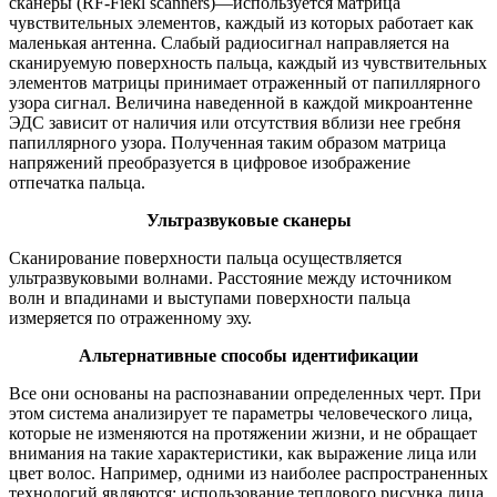
сканеры (RF-Fiekl scanners)—используется матрица
чувствительных элементов, каждый из которых работает как
маленькая антенна. Слабый радиосигнал направляется на
сканируемую поверхность пальца, каждый из чувствительных
элементов матрицы принимает отраженный от папиллярного
узора сигнал. Величина наведенной в каждой микроантенне
ЭДС зависит от наличия или отсутствия вблизи нее гребня
папиллярного узора. Полученная таким образом матрица
напряжений преобразуется в цифровое изображение
отпечатка пальца.
Ультразвуковые сканеры
Сканирование поверхности пальца осуществляется
ультразвуковыми волнами. Расстояние между источником
волн и впадинами и выступами поверхности пальца
измеряется по отраженному эху.
Альтернативные способы идентификации
Все они основаны на распознавании определенных черт. При
этом система анализирует те параметры человеческого лица,
которые не изменяются на протяжении жизни, и не обращает
внимания на такие характеристики, как выражение лица или
цвет волос. Например, одними из наиболее распространенных
технологий являются: использование теплового рисунка лица,