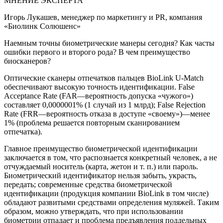
МНЕНИЕ ЭКСПЕРТА
Игорь Лукашев, менеджер по маркетингу и PR, компания
«Биолинк Солюшенс»
Наемным точны биометрические манеры сегодня? Как часты
ошибки первого и второго рода? В чем преимущество
биосканеров?
Оптические сканеры отпечатков пальцев BioLink U-Match
обеспечивают высокую точность идентификации. False
Acceptance Rate (FAR—вероятность допуска «чужого»)
составляет 0,0000001% (1 случай из 1 млрд); False Rejection
Rate (FRR—вероятность отказа в доступе «своему»)—менее
1% (проблема решается повторным сканированием
отпечатка).
Главное преимущество биометрической идентификации
заключается в том, что распознается конкретный человек, а не
отчуждаемый носитель (карта, жетон и т. п.) или пароль.
Биометрический идентификатор нельзя забыть, украсть,
передать; современные средства биометрической
идентификации (продукция компании BioLink в том числе)
обладают развитыми средствами определения муляжей. Таким
образом, можно утверждать, что при использовании
биометрии отпадает и проблема предъявления поддельных