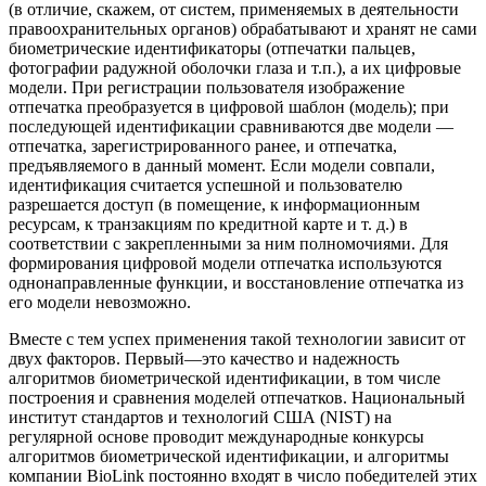
(в отличие, скажем, от систем, применяемых в деятельности
правоохранительных органов) обрабатывают и хранят не сами
биометрические идентификаторы (отпечатки пальцев,
фотографии радужной оболочки глаза и т.п.), а их цифровые
модели. При регистрации пользователя изображение
отпечатка преобразуется в цифровой шаблон (модель); при
последующей идентификации сравниваются две модели —
отпечатка, зарегистрированного ранее, и отпечатка,
предъявляемого в данный момент. Если модели совпали,
идентификация считается успешной и пользователю
разрешается доступ (в помещение, к информационным
ресурсам, к транзакциям по кредитной карте и т. д.) в
соответствии с закрепленными за ним полномочиями. Для
формирования цифровой модели отпечатка используются
однонаправленные функции, и восстановление отпечатка из
его модели невозможно.
Вместе с тем успех применения такой технологии зависит от
двух факторов. Первый—это качество и надежность
алгоритмов биометрической идентификации, в том числе
построения и сравнения моделей отпечатков. Национальный
институт стандартов и технологий США (NIST) на
регулярной основе проводит международные конкурсы
алгоритмов биометрической идентификации, и алгоритмы
компании BioLink постоянно входят в число победителей этих