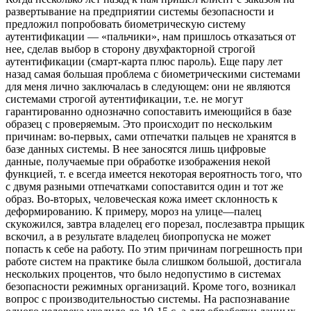
развертывание на предприятии системы безопасности и
предложил попробовать биометрическую систему
аутентификации — «пальчики», нам пришлось отказаться от
нее, сделав выбор в сторону двухфакторной строгой
аутентификации (смарт-карта плюс пароль). Еще пару лет
назад самая большая проблема с биометрическими системами
для меня лично заключалась в следующем: они не являются
системами строгой аутентификации, т.е. не могут
гарантированно однозначно сопоставить имеющийся в базе
образец с проверяемым. Это происходит по нескольким
причинам: во-первых, сами отпечатки пальцев не хранятся в
базе данных системы. В нее заносятся лишь цифровые
данные, получаемые при обработке изображения некой
функцией, т. е всегда имеется некоторая вероятность того, что
с двумя разными отпечатками сопоставится один и тот же
образ. Во-вторых, человеческая кожа имеет склонность к
деформированию. К примеру, мороз на улице—палец
скукожился, завтра владелец его порезал, послезавтра прыщик
вскочил, а в результате владелец биопропуска не может
попасть к себе на работу. По этим причинам погрешность при
работе систем на практике была слишком большой, достигала
нескольких процентов, что было недопустимо в системах
безопасности режимных организаций. Кроме того, возникал
вопрос с производительностью системы. На распознавание