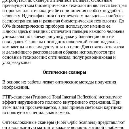
дотронуться до сканера отпечатков пальцев. Основным
преимуществом биометрических технологий является быстрая
и простая идентификация без причинения особых неудобств
человеку. Идентификация по отпечаткам пальцев— наиболее
распространенная и развитая биометрическая технология. До
60% биометрических приборов используют именно ее.
Плюсы здесь очевидны: отпечатки пальцев каждого человека
уникальны по своему рисунку, даже у близнецов они не
совпадают. Сканеры последних поколений стали надежны,
компактны и весьма доступны по цене. Для снятия отпечатка
и дальнейшего распознавания образца используются три
основные технологии: оптическая, полупроводниковая и
ультразвуковая.
Оптические сканеры
В основе их работы лежат оптические методы получения
изображения.
FTlR-сканеры (Frustrated Total Internal Reflection) используют
эффект нарушенного полного внутреннего отражения. При
этом палец просвечивается, а для приема световой картинки
используется специальная камера.
Оптоволоконные сканеры (Fiber Optic Scanners) представляют
оптоволоконную матрицу, каждое волокно которой снабжено