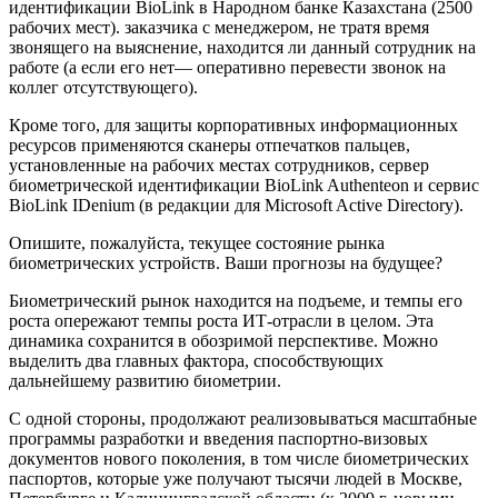
идентификации BioLink в Народном банке Казахстана (2500
рабочих мест). заказчика с менеджером, не тратя время
звонящего на выяснение, находится ли данный сотрудник на
работе (а если его нет— оперативно перевести звонок на
коллег отсутствующего).
Кроме того, для защиты корпоративных информационных
ресурсов применяются сканеры отпечатков пальцев,
установленные на рабочих местах сотрудников, сервер
биометрической идентификации BioLink Authenteon и сервис
BioLink IDenium (в редакции для Microsoft Active Directory).
Опишите, пожалуйста, текущее состояние рынка
биометрических устройств. Ваши прогнозы на будущее?
Биометрический рынок находится на подъеме, и темпы его
роста опережают темпы роста ИТ-отрасли в целом. Эта
динамика сохранится в обозримой перспективе. Можно
выделить два главных фактора, способствующих
дальнейшему развитию биометрии.
С одной стороны, продолжают реализовываться масштабные
программы разработки и введения паспортно-визовых
документов нового поколения, в том числе биометрических
паспортов, которые уже получают тысячи людей в Москве,