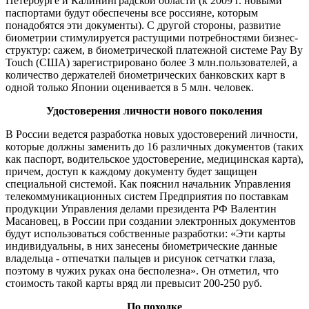
Петербурге и Калининградской области (к 2009 г. новыми
паспортами будут обеспечены все россияне, которым
понадобятся эти документы). С другой стороны, развитие
биометрии стимулируется растущими потребностями бизнес-
структур: сажем, в биометрической платежной системе Pay By
Touch (США) зарегистрировано более 3 млн.пользователей, а
количество держателей биометрических банковских карт в
одной только Японии оценивается в 5 млн. человек.
Удостоверения личности нового поколения
В России ведется разработка новых удостоверений личности,
которые должны заменить до 16 различных документов (таких
как паспорт, водительское удостоверение, медицинская карта),
причем, доступ к каждому документу будет защищен
специальной системой. Как пояснил начальник Управления
телекоммуникационных систем Предприятия по поставкам
продукции Управления делами президента РФ Валентин
Масановец, в России при создании электронных документов
будут использоваться собственные разработки: «Эти карты
индивидуальны, в них занесены биометрические данные
владельца - отпечатки пальцев и рисунок сетчатки глаза,
поэтому в чужих руках она бесполезна». Он отметил, что
стоимость такой карты вряд ли превысит 200-250 руб.
По походке