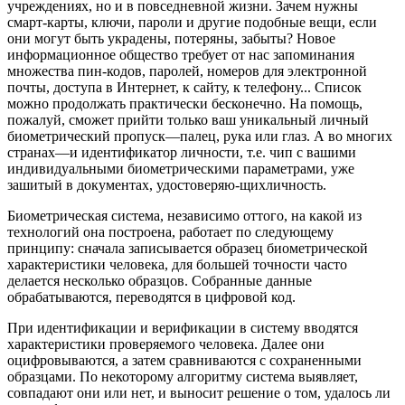
учреждениях, но и в повседневной жизни. Зачем нужны
смарт-карты, ключи, пароли и другие подобные вещи, если
они могут быть украдены, потеряны, забыты? Новое
информационное общество требует от нас запоминания
множества пин-кодов, паролей, номеров для электронной
почты, доступа в Интернет, к сайту, к телефону... Список
можно продолжать практически бесконечно. На помощь,
пожалуй, сможет прийти только ваш уникальный личный
биометрический пропуск—палец, рука или глаз. А во многих
странах—и идентификатор личности, т.е. чип с вашими
индивидуальными биометрическими параметрами, уже
зашитый в документах, удостоверяю-щихличность.
Биометрическая система, независимо оттого, на какой из
технологий она построена, работает по следующему
принципу: сначала записывается образец биометрической
характеристики человека, для большей точности часто
делается несколько образцов. Собранные данные
обрабатываются, переводятся в цифровой код.
При идентификации и верификации в систему вводятся
характеристики проверяемого человека. Далее они
оцифровываются, а затем сравниваются с сохраненными
образцами. По некоторому алгоритму система выявляет,
совпадают они или нет, и выносит решение о том, удалось ли