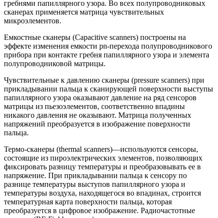
гребнями папиллярного узора. Во всех полупроводниковых
сканерах применяется матрица чувствительных
микроэлементов.
Емкостные сканеры (Capacitive scanners) построены на
эффекте изменения емкости pn-перехода полупроводникового
прибора при контакте гребня папиллярного узора и элемента
полупроводниковой матрицы.
Чувствительные к давлению сканеры (pressure scanners) при
прикладывании пальца к сканирующей поверхности выступы
папиллярного узора оказывают давление на ряд сенсоров
матрицы из пьезоэлементов, соответственно впадины
никакого давления не оказывают. Матрица полученных
напряжений преобразуется в изображение поверхности
пальца.
Термо-сканеры (thermal scanners)—используются сенсоры,
состоящие из пироэлектрических элементов, позволяющих
фиксировать разницу температуры и преобразовывать ее в
напряжение. При прикладывании пальца к сенсору по
разнице температуры выступов папиллярного узора и
температуры воздуха, находящегося во впадинах, строится
температурная карта поверхности пальца, которая
преобразуется в цифровое изображение. Радиочастотные