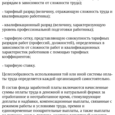
раз­рядам в зависимости от сложности труда);
- тарифный разряд (величину, отражающую сложность труда и
квалификацию работника);
- квалификационный разряд (величину, характеризующую
уро­вень профессиональной подготовки работника);
- тарифную сетку, представляющую совокупность тарифных
разрядов работ (профессий, должностей), определенных в
зави­симости от сложности работ и квалификационных
характеристик работников с помощью тарифных
коэффициентов;
- тарифную ставку.
Целесообразность использования той или иной системы опла­
ты труда определяется каждой организацией самостоятельно.
В состав фонда заработной платы включаются начисленные
сум­мы оплаты труда в денежной и натуральной формах за
отработан­ное и неотработанное время, стимулирующие
доплаты и надбав­ки, компенсационные выплаты, связанные с
режимом работы и условиями труда, премии и
единовременные поощрительные вы­платы, а также выплаты