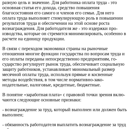
разную цель и значение. Для работника оплата тру­да - это
основная статья его дохода, средство повышения
благосостояния его самого и членов его семьи. Для него
оплата труда выполняет стимулирующую роль в повыше­нии
результатов труда и обеспечении на этой основе роста
вознаграждения. Для работодателя же - это издержки про­
изводства, которые он стремится минимизировать, особен­но в
расчете на единицу продукции.
В связи с переходом экономики страны на рыночные
отношения многие функции государства по вопросам труда и
его оплаты переданы непосредственно предприятиям, го­
сударство регулирует рынок труда, обеспечивает соци­альную
защиту работников, устанавливает минимальный размер
месячной оплаты труда, используя прямые и кос­венные
методы воздействия, в том числе нормативно-зако­
нодательные, налоговые, кредитные, бюджетные.
В понятие «заработная плата» с правовой точки зрения вклю­
чаются следующие основные признаки:
- вознаграждение за труд, который выполнен или должен быть
выполнен;
- обязанность работодателя выплатить вознаграждение за труд