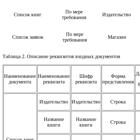
По мере
Список книг
Издательство
требования
По мере
Список заявок
Магазин
требования
Таблица 2. Описание реквизитов входных документов
Д
Наименование
Наименование
Шифр
Форма
документа
реквизита
реквизита
представления
Издательство
Издательство
Строка
Название
Название
Строка
книги
книги
Список книг