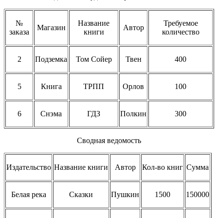
№
Название
Требуемое
Магазин
Автор
заказа
книги
количество
2
Подземка
Том Сойер
Твен
400
5
Книга
ТРПП
Орлов
100
6
Снэма
ГДЗ
Полкин
300
Сводная ведомость
Издательство
Название книги
Автор
Кол-во книг
Сумма
Белая река
Сказки
Пушкин
1500
150000