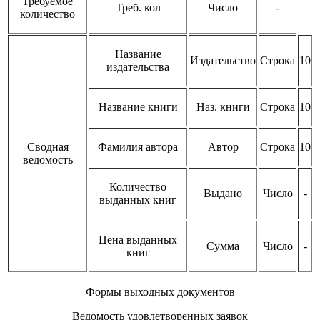
Требуемое
Треб. кол
Число
-
количество
Название
Издательство
Строка
10
издательства
Название книги
Наз. книги
Строка
10
Сводная
Фамилия автора
Автор
Строка
10
ведомость
Количество
Выдано
Число
-
выданных книг
Цена выданных
Сумма
Число
-
книг
Формы выходных документов
Ведомость удовлетворенных заявок