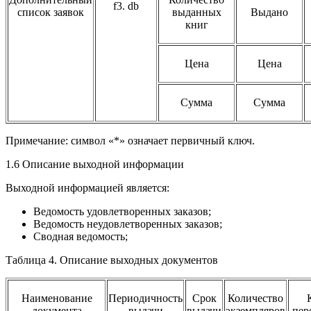
f3. db
список заявок
выданных
Выдано
книг
Цена
Цена
Сумма
Сумма
Примечание: символ «*» означает первичный ключ.
1.6 Описание выходной информации
Выходной информацией является:
Ведомость удовлетворенных заказов;
Ведомость неудовлетворенных заказов;
Сводная ведомость;
Таблица 4. Описание выходных документов
Наименование
Периодичность
Срок
Количество
документа
выдачи
выдачи
экземпляров
пер