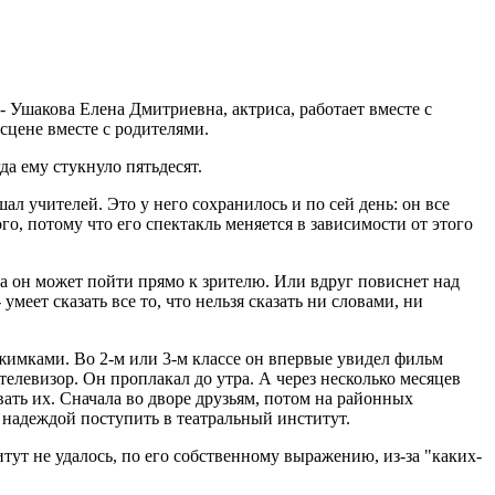
 Ушакова Елена Дмитриевна, актриса, работает вместе с
сцене вместе с родителями.
да ему стукнуло пятьдесят.
ал учителей. Это у него сохранилось и по сей день: он все
го, потому что его спектакль меняется в зависимости от этого
 он может пойти прямо к зрителю. Или вдруг повиснет над
умеет сказать все то, что нельзя сказать ни словами, ни
жимками. Во 2-м или 3-м классе он впервые увидел фильм
елевизор. Он проплакал до утра. А через несколько месяцев
ать их. Сначала во дворе друзьям, потом на районных
й надеждой поступить в театральный институт.
тут не удалось, по его собственному выражению, из-за "каких-