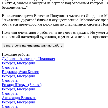
Скажем, забьем и зажарим на вертеле над огромным костром...
бесконечные..."
В последнее время Вячеслав Полунин зачастил из Лондона в Мо
"Академии дураков" близка к осуществлению. Московское прави
обучаться премудростям клоунады по специальной системе Пол
Полунин очень много работает и не умеет отдыхать. Но умеет ж
как всякий настоящий художник, и уязвим, и не очень приспосо
узнать цену на индивидуальную работу
Похожие работы
Дубровин Александр Иванович
Реферат, Биография
Смотреть
Ваджпаи, Атал Бехари
Реферат, Биография
Смотреть
Рихард Штраус (Strauss)
Реферат, Биография
Смотреть
Александр Вельтман
Реферат, Биография
Смотреть