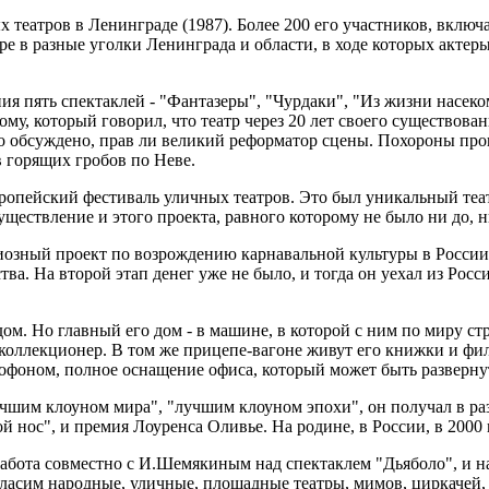
театров в Ленинграде (1987). Более 200 его участников, включ
ре в разные уголки Ленинграда и области, в ходе которых актер
ия пять спектаклей - "Фантазеры", "Чурдаки", "Из жизни насеко
му, который говорил, что театр через 20 лет своего существова
 обсуждено, прав ли великий реформатор сцены. Похороны прошли
в горящих гробов по Неве.
европейский фестиваль уличных театров. Это был уникальный те
ествление и этого проекта, равного которому не было ни до, ни
иозный проект по возрождению карнавальной культуры в России,
ва. На второй этап денег уже не было, и тогда он уехал из Росс
. Но главный его дом - в машине, в которой с ним по миру стра
 коллекционер. В том же прицепе-вагоне живут его книжки и фи
тофоном, полное оснащение офиса, который может быть развернут
чшим клоуном мира", "лучшим клоуном эпохи", он получал в ра
й нос", и премия Лоуренса Оливье. На родине, в России, в 2000
работа совместно с И.Шемякиным над спектаклем "Дьяболо", и н
сим народные, уличные, площадные театры, мимов, циркачей, жо