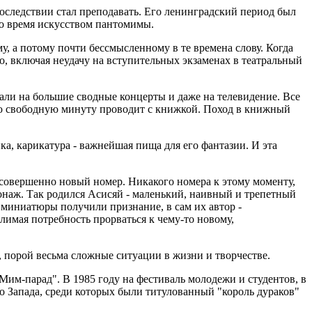
последствии стал преподавать. Его ленинградский период был
то время искусством пантомимы.
, а потому почти бессмысленному в те времена слову. Когда
то, включая неудачу на вступительных экзаменах в театральный
ли на большие сводные концерты и даже на телевидение. Все
ую свободную минуту проводит с книжкой. Поход в книжный
ка, карикатура - важнейшая пища для его фантазии. И эта
ь совершенно новый номер. Никакого номера к этому моменту,
сонаж. Так родился Асисяй - маленький, наивный и трепетный
 миниатюры получили признание, в сам их автор -
лимая потребность прорваться к чему-то новому,
, порой весьма сложные ситуации в жизни и творчестве.
Мим-парад". В 1985 году на фестиваль молодежи и студентов, в
о Запада, среди которых были титулованный "король дураков"