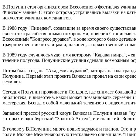
В.Полунин стал организатором Всесоюзного фестиваля уличных 
Финском заливе. С этого острова устраивались вылазки на кате
искусство уличных комедиантов.
В 1988 году "Лицедеи", создавшие за время своего существован
своего театра собственными похоронами, поверив Станиславско
Всесоюзный "Конгресс дураков", в ходе которого было детально
траурное шествие по улицам и, наконец, - торжественный спла
В 1989 году случилось чудо, имя которому "Караван мира", - 
течение полугода. Полунинские усилия сделали возможным осущ
Потом была создана "Академия дураков", которая начала гранд
Полунина. Первый этап проекта Вячеслав провел на свои средст
семи лет.
Сегодня Полунин проживает в Лондоне, где снимает большой дом
библиотека, и видеотека, какой может позавидовать серьезный
мастерская. Всегда с собой маленький телевизор с видеомагни
Западной прессой русский клоун Вячеслав Полунин назван "лу
которых и эдинбургский "Золотой Ангел", и испанский "Золото
В голове у В.Полунина много новых задумок и планов. Это и 
году в Москве Международную театральную олимпиаду. "Пригла