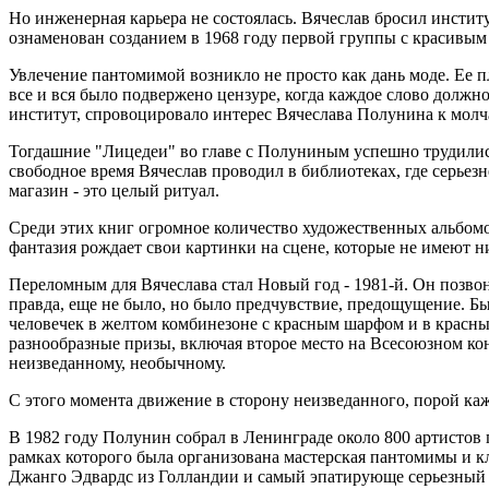
Но инженерная карьера не состоялась. Вячеслав бросил инстит
ознаменован созданием в 1968 году первой группы с красивы
Увлечение пантомимой возникло не просто как дань моде. Ее 
все и вся было подвержено цензуре, когда каждое слово должн
институт, спровоцировало интерес Вячеслава Полунина к молч
Тогдашние "Лицедеи" во главе с Полуниным успешно трудилис
свободное время Вячеслав проводил в библиотеках, где серь
магазин - это целый ритуал.
Среди этих книг огромное количество художественных альбомов
фантазия рождает свои картинки на сцене, которые не имеют 
Переломным для Вячеслава стал Новый год - 1981-й. Он позвон
правда, еще не было, но было предчувствие, предощущение. Бы
человечек в желтом комбинезоне с красным шарфом и в красны
разнообразные призы, включая второе место на Всесоюзном кон
неизведанному, необычному.
С этого момента движение в сторону неизведанного, порой каж
В 1982 году Полунин собрал в Ленинграде около 800 артистов 
рамках которого была организована мастерская пантомимы и кл
Джанго Эдвардс из Голландии и самый эпатирующе серьезный 