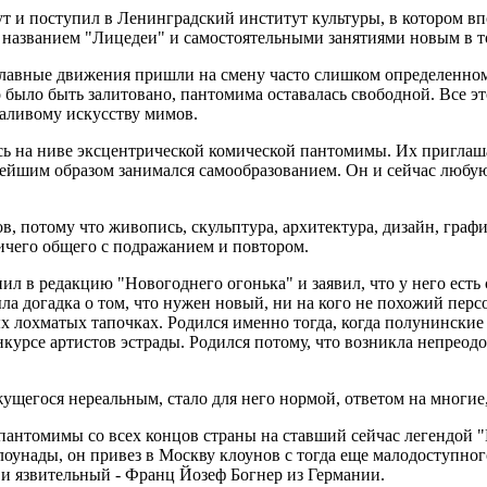
ут и поступил в Ленинградский институт культуры, в котором в
м названием "Лицедеи" и самостоятельными занятиями новым в 
плавные движения пришли на смену часто слишком определенному
о было быть залитовано, пантомима оставалась свободной. Все э
аливому искусству мимов.
ь на ниве эксцентрической комической пантомимы. Их приглаша
езнейшим образом занимался самообразованием. Он и сейчас люб
, потому что живопись, скульптура, архитектура, дизайн, графи
ничего общего с подражанием и повтором.
ил в редакцию "Новогоднего огонька" и заявил, что у него ест
ла догадка о том, что нужен новый, ни на кого не похожий пер
х лохматых тапочках. Родился именно тогда, когда полунинские
курсе артистов эстрады. Родился потому, что возникла непреодо
ущегося нереальным, стало для него нормой, ответом на многие
пантомимы со всех концов страны на ставший сейчас легендой "
оунады, он привез в Москву клоунов с тогда еще малодоступног
и язвительный - Франц Йозеф Богнер из Германии.