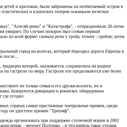
ая детей и критиков, были заброшены на необитаемый остров в
ы пластических и клоунских театров осваивали нелегкое
мых", "Асисяй-ревю" и "Катастрофа", - отпраздновали 20-летие
ния умирает. По случаю похорон был созван первый
 по всей форме: сначала речи у гроба, точнее - гробов; затем
атральный город на колесах, который бороздил дороги Европы в
 после...
 традиции которой, оказывается, сохранились на родине
ии на гастроли по миру. Гастроли эти продолжаются уже более
нствуют не только семья и его друзья-коллеги, но и
льмы, базируются декорации и реквизит, оборудована
 где угодно.
зных странах самые престижные театральные премии, среди
 году он удостоен премии "Триумф".
адежда организовать при поддержке столичной мэрии в 2002
нглеров, - мечтает Полунин, - и что-нибудь такое учудим.