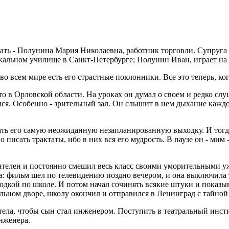
ть - Полунина Мария Николаевна, работник торговли. Супруга -
альном училище в Санкт-Петербурге; Полунин Иван, играет на 
во всем мире есть его страстные поклонники. Все это теперь, ког
то в Орловской области. На уроках он думал о своем и редко слуш
ился. Особенно - зрительный зал. Он слышит в нем дыхание каждо
ть его самую неожиданную незапланированную выходку. И тогда
исать трактаты, ибо в них вся его мудрость. В паузе он - мим - 
мателен и постоянно смешил весь класс своими уморительными у
: фильм шел по телевидению поздно вечером, и она выключила т
одкой по школе. И потом начал сочинять всякие штуки и показыв
кольном дворе, школу окончил и отправился в Ленинград с тайно
тела, чтобы сын стал инженером. Поступить в театральный инсти
инженера.