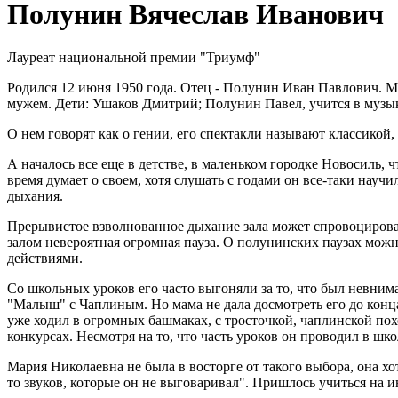
Полунин Вячеслав Иванович
Лауреат национальной премии "Триумф"
Родился 12 июня 1950 года. Отец - Полунин Иван Павлович. Ма
мужем. Дети: Ушаков Дмитрий; Полунин Павел, учится в музык
О нем говорят как о гении, его спектакли называют классикой, 
А началось все еще в детстве, в маленьком городке Новосиль, ч
время думает о своем, хотя слушать с годами он все-таки науч
дыхания.
Прерывистое взволнованное дыхание зала может спровоцирова
залом невероятная огромная пауза. О полунинских паузах можно п
действиями.
Со школьных уроков его часто выгоняли за то, что был невни
"Малыш" с Чаплиным. Но мама не дала досмотреть его до конца
уже ходил в огромных башмаках, с тросточкой, чаплинской пох
конкурсах. Несмотря на то, что часть уроков он проводил в ш
Мария Николаевна не была в восторге от такого выбора, она хо
то звуков, которые он не выговаривал". Пришлось учиться на 