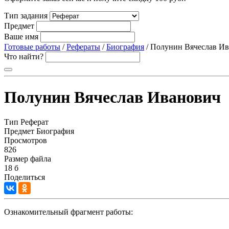
Тип задания
Предмет
Ваше имя
Готовые работы
/
Рефераты
/
Биография
/ Полунин Вячеслав И
Что найти?
Полунин Вячеслав Иванович
Тип
Реферат
Предмет
Биография
Просмотров
826
Размер файла
18 б
Поделиться
Ознакомительный фрагмент работы: