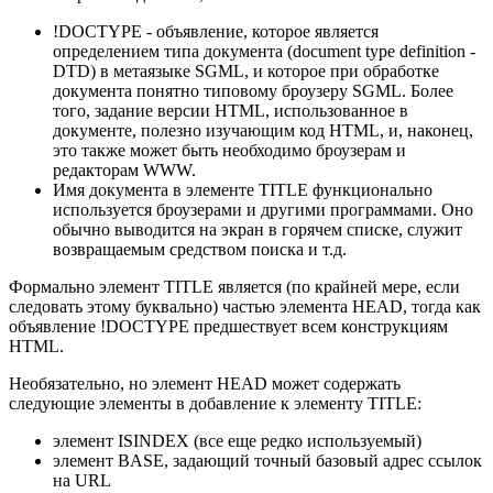
!DOCTYPE - объявление, которое является
определением типа документа (document type definition -
DTD) в метаязыке SGML, и которое при обработке
документа понятно типовому броузеру SGML. Более
того, задание версии HTML, использованное в
документе, полезно изучающим код HTML, и, наконец,
это также может быть необходимо броузерам и
редакторам WWW.
Имя документа в элементе TITLE функционально
используется броузерами и другими программами. Оно
обычно выводится на экран в горячем списке, служит
возвращаемым средством поиска и т.д.
Формально элемент TITLE является (по крайней мере, если
следовать этому буквально) частью элемента HEAD, тогда как
объявление !DOCTYPE предшествует всем конструкциям
HTML.
Необязательно, но элемент HEAD может содержать
следующие элементы в добавление к элементу TITLE:
элемент ISINDEX (все еще редко используемый)
элемент BASE, задающий точный базовый адрес ссылок
на URL