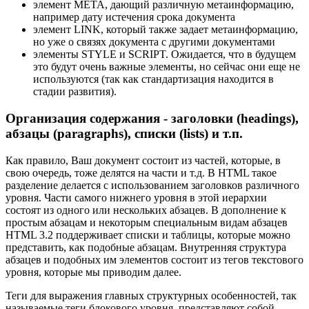
элемент META, дающий различную метаинформацию,
например дату истечения срока документа
элемент LINK, который также задает метаинформацию,
но уже о связях документа с другими документами
элементы STYLE и SCRIPT. Ожидается, что в будущем
это будут очень важные элементы, но сейчас они еще не
используются (так как стандартизация находится в
стадии развития).
Организация содержания - заголовки (headings),
абзацы (paragraphs), списки (lists) и т.п.
Как правило, Ваш документ состоит из частей, которые, в
свою очередь, тоже делятся на части и т.д. В HTML такое
разделение делается с использованием заголовков различного
уровня. Части самого нижнего уровня в этой иерархии
состоят из одного или нескольких абзацев. В дополнение к
простым абзацам и некоторым специальным видам абзацев
HTML 3.2 поддерживает списки и таблицы, которые можно
представить, как подобные абзацам. Внутренняя структура
абзацев и подобных им элементов состоит из тегов текстового
уровня, которые мы приводим далее.
Теги для выражения главных структурных особенностей, так
называемые теги блокового уровня, представляют собой