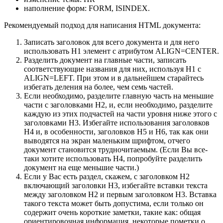
наполнение форм: FORM, ISINDEX.
Рекомендуемый подход для написания HTML документа:
Записать заголовок для всего документа и для него
использовать H1 элемент с атрибутом ALIGN=CENTER.
Разделить документ на главные части, записать
соответствующие названия для них, используя H1 с
ALIGN=LEFT. При этом и в дальнейшем старайтесь
избегать деления на более, чем семь частей.
Если необходимо, разделите главную часть на меньшие
части с заголовками H2, и, если необходимо, разделите
каждую из этих подчастей на части уровня ниже этого с
заголовками H3. Избегайте использования заголовков
H4 и, в особенности, заголовков H5 и H6, так как они
выводятся на экран маленьким шрифтом, отчего
документ становится трудночитаемым. (Если Вы все-
таки хотите использовать H4, попробуйте разделить
документ на еще меньшие части.)
Если у Вас есть раздел, скажем, с заголовком H2
включающий заголовки H3, избегайте вставки текста
между заголовком H2 и первым заголовком H3. Вставка
такого текста может быть допустима, если только он
содержит очень короткие заметки, такие как: общая
ориентировочная информация, некоторые пометки о