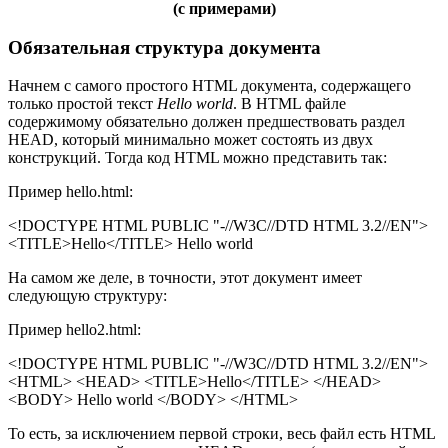
(с примерами)
Обязательная структура документа
Начнем с самого простого HTML документа, содержащего
только простой текст
Hello world
. В HTML файле
содержимому обязательно должен предшествовать раздел
HEAD, который минимально может состоять из двух
конструкций. Тогда код HTML можно представить так:
Пример hello.html:
<!DOCTYPE HTML PUBLIC "-//W3C//DTD HTML 3.2//EN">
<TITLE>Hello</TITLE> Hello world
На самом же деле, в точности, этот документ имеет
следующую структуру:
Пример hello2.html:
<!DOCTYPE HTML PUBLIC "-//W3C//DTD HTML 3.2//EN">
<HTML> <HEAD> <TITLE>Hello</TITLE> </HEAD>
<BODY> Hello world </BODY> </HTML>
То есть, за исключением первой строки, весь файл есть HTML