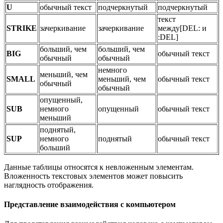
U
обычный текст
подчеркнутый
подчеркнутый
текст
STRIKE
зачеркивание
зачеркивание
между[DEL: и
:DEL]
больший, чем
больший, чем
BIG
обычный текст
обычный
обычный
немного
меньший, чем
SMALL
меньший, чем
обычный текст
обычный
обычный
опущенный,
SUB
немного
опущенный
обычный текст
меньший
поднятый,
SUP
немного
поднятый
обычный текст
больший
Данные таблицы относятся к невложенным элементам.
Вложенность текстовых элементов может повысить
наглядность отображения.
Представление взаимодействия с компьютером