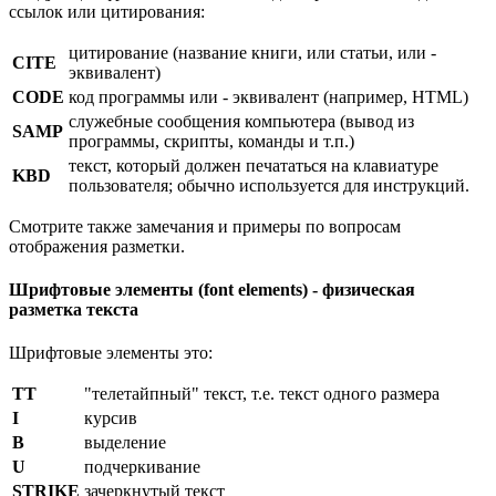
ссылок или цитирования:
цитирование (название книги, или статьи, или -
CITE
эквивалент)
CODE
код программы или - эквивалент (например, HTML)
служебные сообщения компьютера (вывод из
SAMP
программы, скрипты, команды и т.п.)
текст, который должен печататься на клавиатуре
KBD
пользователя; обычно используется для инструкций.
Смотрите также замечания и примеры по вопросам
отображения разметки.
Шрифтовые элементы (font elements) - физическая
разметка текста
Шрифтовые элементы это:
TT
"телетайпный" текст, т.е. текст одного размера
I
курсив
B
выделение
U
подчеркивание
STRIKE
зачеркнутый текст