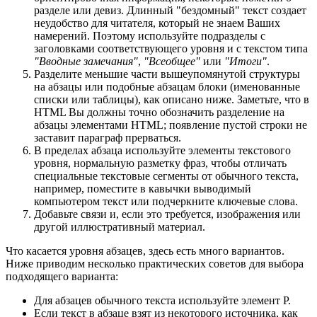
разделе или девиз. Длинный "бездомный" текст создает
неудобство для читателя, который не знаем Ваших
намерений. Поэтому используйте подразделы с
заголовками соответствующего уровня и с текстом типа
"Вводные замечания"
,
"Всеобщее"
или
"Итоги"
.
Разделите меньшие части вышеупомянутой структуры
на абзацы или подобные абзацам блоки (именованные
списки или таблицы), как описано ниже. Заметьте, что в
HTML Вы должны точно обозначить разделение на
абзацы элементами HTML; появление пустой строки не
заставит параграф прерваться.
В пределах абзаца используйте элементы текстового
уровня, нормальную разметку фраз, чтобы отличать
специальные текстовые сегменты от обычного текста,
например, поместите в кавычки выводимый
компьютером текст или подчеркните ключевые слова.
Добавьте связи и, если это требуется, изображения или
другой иллюстративный материал.
Что касается уровня абзацев, здесь есть много вариантов.
Ниже приводим несколько практических советов для выбора
подходящего варианта:
Для абзацев обычного текста используйте элемент P.
Если текст в абзаце взят из некоторого источника, как