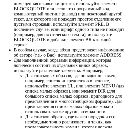
помещенная в кавычки цитата, используйте элемент
BLOCKQUOTE или, если это программный код,
компьютерный листинг (вывод) или некоторый другой
текст, для которого не подходит простое отделение его
пустыми строками, используйте элемент PRE. В
последнем случае, если шрифт одного типа не подходит
(например, для поэтического текста), используйте
BLOCKQUOTE и добавьте элемент BR к каждой
строке.
В особом случае, когда абзац представляет информацию
об авторе (т.е.- о Вас), используйте элемент ADDRESS.
Для наполненной образами информации, которая
логически состоит из отдельных видов образов,
используйте различные элементы. Например,:
Для спиcковых образов, где порядок не важен,
например, список ингредиентов в рецепте,
используйте элемент UL, или элемент MENU (для
списка малых образов), или элемент DIR (для
большого списка малых образов, пригодного для
представления в многостолбцовом формате). Для
представления списка малых образов можно
использовать также другие возможности.
Для списков образов, где важен порядок и его
необходимо точно реализовать, и таких, как
последовательность команд, которая должна