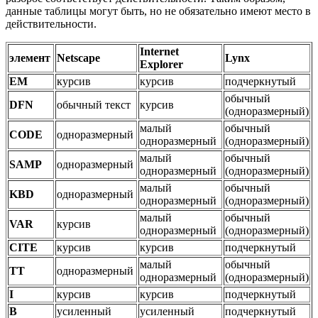
данные таблицы могут быть, но не обязательно имеют место в
действительности.
Internet
элемент
Netscape
Lynx
Explorer
EM
курсив
курсив
подчеркнутый
обычный
DFN
обычный текст
курсив
(одноразмерный)
малый
обычный
CODE
одноразмерный
одноразмерный
(одноразмерный)
малый
обычный
SAMP
одноразмерный
одноразмерный
(одноразмерный)
малый
обычный
KBD
одноразмерный
одноразмерный
(одноразмерный)
малый
обычный
VAR
курсив
одноразмерный
(одноразмерный)
CITE
курсив
курсив
подчеркнутый
малый
обычный
TT
одноразмерный
одноразмерный
(одноразмерный)
I
курсив
курсив
подчеркнутый
B
усиленный
усиленный
подчеркнутый