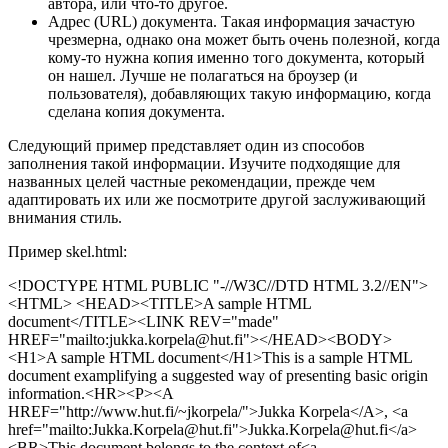
автора, или что-то другое.
Адрес (URL) документа. Такая информация зачастую
чрезмерна, однако она может быть очень полезной, когда
кому-то нужна копия именно того документа, который
он нашел. Лучше не полагаться на броузер (и
пользователя), добавляющих такую информацию, когда
сделана копия документа.
Следующий пример представляет один из способов
заполнения такой информации. Изучите подходящие для
названных целей частные рекомендации, прежде чем
адаптировать их или же посмотрите другой заслуживающий
внимания стиль.
Пример skel.html:
<!DOCTYPE HTML PUBLIC "-//W3C//DTD HTML 3.2//EN">
<HTML> <HEAD><TITLE>A sample HTML
document</TITLE><LINK REV="made"
HREF="mailto:jukka.korpela@hut.fi"></HEAD><BODY>
<H1>A sample HTML document</H1>This is a sample HTML
document examplifying a suggested way of presenting basic origin
information.<HR><P><A
HREF="http://www.hut.fi/~jkorpela/">Jukka Korpela</A>, <a
href="mailto:Jukka.Korpela@hut.fi">Jukka.Korpela@hut.fi</a>
<BR>This document belongs to the context of<a