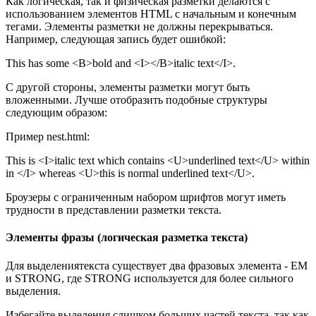
Как логическая, так и физическая разметки делаются с
использованием элементов HTML с начальным и конечным
тегами. Элементы разметки не должны перекрываться.
Например, следующая запись будет ошибкой:
This has some <B>bold and <I></B>italic text</I>.
С другой стороны, элементы разметки могут быть
вложенными. Лучше отобразить подобные структуры
следующим образом:
Пример nest.html:
This is <I>italic text which contains <U>underlined text</U> within
in </I> whereas <U>this is normal underlined text</U>.
Броузеры с ограниченным набором шрифтов могут иметь
трудности в представлении разметки текста.
Элементы фразы (логическая разметка текста)
Для выделениятекста существует два фразовых элемента - EM
и STRONG, где STRONG используется для более сильного
выделения.
Избегайте выделения слишком больших частей текста, так как