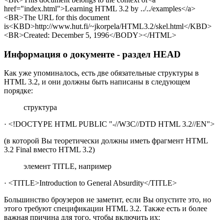
href="index.html">Learning HTML 3.2 by ../../examples</a>
<BR>The URL for this document
is<KBD>http://www.hut.fi/~jkorpela/HTML3.2/skel.html</KBD>
<BR>Created: December 5, 1996</BODY></HTML>
Информация о документе - раздел HEAD
Как уже упоминалось, есть две обязательные структуры в
HTML 3.2, и они должны быть написаны в следующем
порядке:
структура
· <!DOCTYPE HTML PUBLIC "-//W3C//DTD HTML 3.2//EN">
(в которой Вы теоретически должны иметь фрагмент HTML
3.2 Final вместо HTML 3.2)
элемент TITLE, например
· <TITLE>Introduction to General Absurdity</TITLE>
Большинство броузеров не заметит, если Вы опустите это, но
этого требуют спецификации HTML 3.2. Также есть и более
важная причина для того, чтобы включить их: