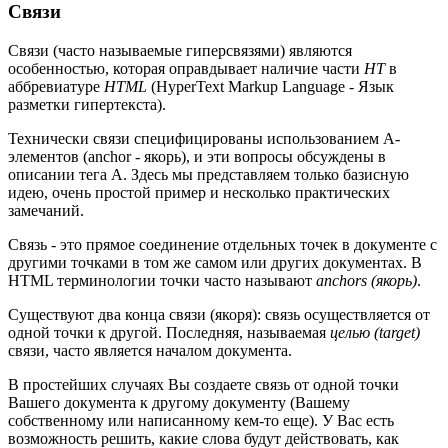
Связи
Связи (часто называемые гиперсвязями) являются
особенностью, которая оправдывает наличие части
HT
в
аббревиатуре
HTML
(HyperText Markup Language - Язык
разметки гипертекста).
Технически связи специфицированы использованием A-
элементов (anchor - якорь), и эти вопросы обсуждены в
описании тега A. Здесь мы представляем только базисную
идею, очень простой пример и несколько практических
замечаний.
Связь - это прямое соединение отдельных точек в документе с
другими точками в том же самом или других документах. В
HTML терминологии точки часто называют
anchors (якорь)
.
Существуют два конца связи (якоря): связь осуществляется от
одной точки к другой. Последняя, называемая
целью (target)
связи, часто является началом документа.
В простейших случаях Вы создаете связь от одной точки
Вашего документа к другому документу (Вашему
собственному или написанному кем-то еще). У Вас есть
возможность решить, какие слова будут действовать, как