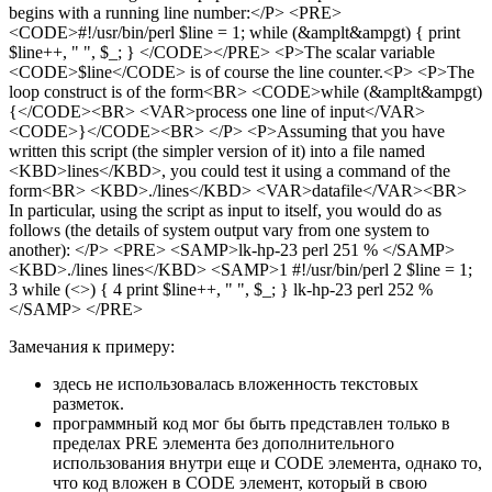
begins with a running line number:</P> <PRE>
<CODE>#!/usr/bin/perl $line = 1; while (&amplt&ampgt) { print
$line++, " ", $_; } </CODE></PRE> <P>The scalar variable
<CODE>$line</CODE> is of course the line counter.<P> <P>The
loop construct is of the form<BR> <CODE>while (&amplt&ampgt)
{</CODE><BR> <VAR>process one line of input</VAR>
<CODE>}</CODE><BR> </P> <P>Assuming that you have
written this script (the simpler version of it) into a file named
<KBD>lines</KBD>, you could test it using a command of the
form<BR> <KBD>./lines</KBD> <VAR>datafile</VAR><BR>
In particular, using the script as input to itself, you would do as
follows (the details of system output vary from one system to
another): </P> <PRE> <SAMP>lk-hp-23 perl 251 % </SAMP>
<KBD>./lines lines</KBD> <SAMP>1 #!/usr/bin/perl 2 $line = 1;
3 while (<>) { 4 print $line++, " ", $_; } lk-hp-23 perl 252 %
</SAMP> </PRE>
Замечания к примеру:
здесь не использовалась вложенность текстовых
разметок.
программный код мог бы быть представлен только в
пределах PRE элемента без дополнительного
использования внутри еще и CODE элемента, однако то,
что код вложен в CODE элемент, который в свою