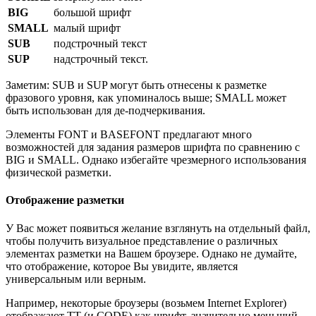
BIG
большой шрифт
SMALL
малый шрифт
SUB
подстрочный текст
SUP
надстрочный текст.
Заметим: SUB и SUP могут быть отнесены к разметке
фразового уровня, как упоминалось выше; SMALL может
быть использован для де-подчеркивания.
Элементы FONT и BASEFONT предлагают много
возможностей для задания размеров шрифта по сравнению с
BIG и SMALL. Однако избегайте чрезмерного использования
физической разметки.
Отображение разметки
У Вас может появиться желание взглянуть на отдельный файл,
чтобы получить визуальное представление о различных
элементах разметки на Вашем броузере. Однако не думайте,
что отображение, которое Вы увидите, является
универсальным или верным.
Например, некоторые броузеры (возьмем Internet Explorer)
отображают TT (и CODE) как шрифт, значительно меньший,