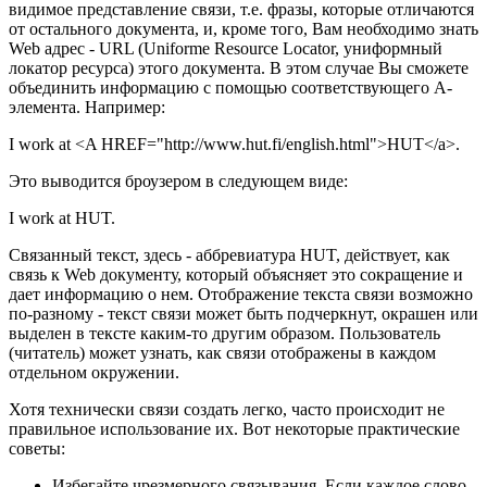
видимое представление связи, т.е. фразы, которые отличаются
от остального документа, и, кроме того, Вам необходимо знать
Web адрес - URL (Uniforme Resource Locator, униформный
локатор ресурса) этого документа. В этом случае Вы сможете
объединить информацию с помощью соответствующего A-
элемента. Например:
I work at <A HREF="http://www.hut.fi/english.html">HUT</a>.
Это выводится броузером в следующем виде:
I work at HUT.
Связанный текст, здесь - аббревиатура HUT, действует, как
связь к Web документу, который объясняет это сокращение и
дает информацию о нем. Отображение текста связи возможно
по-разному - текст связи может быть подчеркнут, окрашен или
выделен в тексте каким-то другим образом. Пользователь
(читатель) может узнать, как связи отображены в каждом
отдельном окружении.
Хотя технически связи создать легко, часто происходит не
правильное использование их. Вот некоторые практические
советы:
Избегайте чрезмерного связывания. Если каждое слово