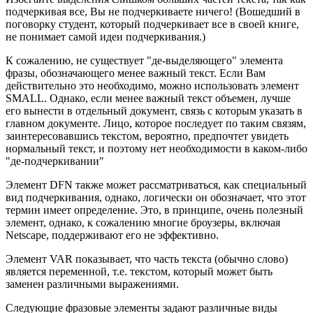
подчеркивая все, Вы не подчеркиваете ничего! (Вошедший в
поговорку студент, который подчеркивает все в своей книге,
не понимает самой идеи подчеркивания.)
К сожалению, не существует "де-выделяющего" элемента
фразы, обозначающего менее важный текст. Если Вам
действительно это необходимо, можно использовать элемент
SMALL. Однако, если менее важный текст объемен, лучше
его вынести в отдельный документ, связь с которым указать в
главном документе. Лицо, которое последует по таким связям,
заинтересовавшись текстом, вероятно, предпочтет увидеть
нормальный текст, и поэтому нет необходимости в каком-либо
"де-подчеркивании"
Элемент DFN также может рассматриваться, как специальный
вид подчеркивания, однако, логически он обозначает, что этот
термин имеет определение. Это, в принципе, очень полезный
элемент, однако, к сожалению многие броузеры, включая
Netscape, поддерживают его не эффективно.
Элемент VAR показывает, что часть текста (обычно слово)
является переменной, т.е. текстом, который может быть
заменен различными выражениями.
Следующие фразовые элементы задают различные виды