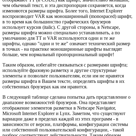
чем обычный текст, и эта диспропорция сохраняется, когда
изменяются размеры шрифта. Более того, Internet Explorer
воспроизводит VAR как моноширинный (monospaced) шрифт,
в то время как большинство графических броузеров
использует курсив (italic). С другой стороны, в Netscape,
размеры шрифта можно специально устанавливать, а по
умолчанию для TT и VAR используются одни и те же
шрифты, однако "одни и те же" означает технический размер
в точках - на практике моноширинные шрифты выглядят
больше, чем нормальный пропорциональный шрифт!
Таким образом, избегайте связываться с размерами шрифта;
используйте фразовую разметку и другие структурные
элементы и позвольте пользователям, если им не нравятся
размеры шрифта в Вашем тексте, определять шрифты в их
собственных броузерах как им нравится.
В следующей таблице сделана попытка дать представление о
диапазоне возможностей броузеров. Она представляет
отображение элементов разметки в Netscape Navigator,
Microsoft Internet Explorer и Lynx. Заметим, что существуют
вариации даже в пределах каждой из этих программ - в
зависимости от версии, платформы, конфигурации системы
или собственной пользовательской конфигурации, - такой
разброс соответствует действительности. Таким образом,