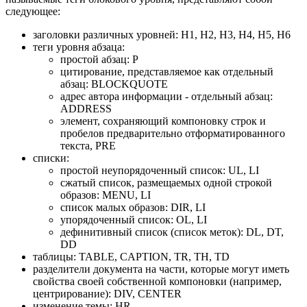
следующее:
заголовки различных уровней: H1, H2, H3, H4, H5, H6
теги уровня абзаца:
простой абзац: P
цитирование, представляемое как отдельный
абзац: BLOCKQUOTE
адрес автора информации - отдельный абзац:
ADDRESS
элемент, сохраняющий компоновку строк и
пробелов предварительно отформатированного
текста, PRE
списки:
простой неупорядоченный список: UL, LI
сжатый список, размещаемых одной строкой
образов: MENU, LI
список малых образов: DIR, LI
упорядоченный список: OL, LI
дефинитивный список (список меток): DL, DT,
DD
таблицы: TABLE, CAPTION, TR, TH, TD
разделители документа на части, которые могут иметь
свойства своей собственной компоновки (например,
центрирование): DIV, CENTER
изменение темы: HR