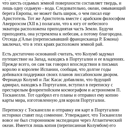
что шесть седьмых земной поверхности составляет твердь, и
лишь одну седьмую - вода. Следовательно, океан, омывающий
берега Европы, не может быть широк, о чем писал еще
Аристотель. Тот же Аристотель вместе с арабским философом
Аверроэсом (XII в.) полагали, что к югу от небесного
экватора расположена приподнятая часть Земли. Будучи
приподнята, она устремлена к небесам, а потому благородна.
Отсюда д'Альи (переписывавший францисканца Р. Бэкона)
заключал, что в этих краях расположен земной рай.
Есть достаточно оснований считать, что Колумб задумал
путешествие на Запад, находясь в Португалии и ее владениях.
Прежде всего, он сам так говорил впоследствии в письмах
королю и королеве Испании, сообщая, что долгие годы
добивался поддержки своих планов лиссабонским двором.
Фернандо Колумб и Лас Касас добавляли, что будущий
адмирал, находясь в Португалии, вступил в переписку с
престарелым флорентийским космографом и астрономом П.
Тосканелли. Тот одобрил его планы и отправил ему копию
карты мира, изготовленную для короля Португалии.
Переписку с Тосканелли и отправку им карт в Португалию
историки ставят под сомнение. Утверждают, что Тосканелли
вовсе не был сторонником экспедиции через Атлантический
океан. Имеется лишь копия (переписанная Колумбом) его