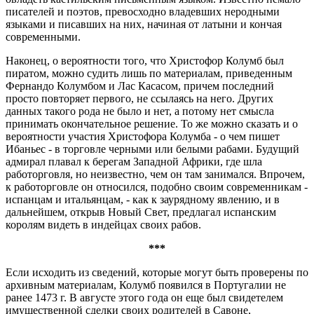
писателей и поэтов, превосходно владевших неродными
языками и писавших на них, начиная от латыни и кончая
современными.
Наконец, о вероятности того, что Христофор Колумб был
пиратом, можно судить лишь по материалам, приведенным
Фернандо Колумбом и Лас Касасом, причем последний
просто повторяет первого, не ссылаясь на него. Других
данных такого рода не было и нет, а потому нет смысла
принимать окончательное решение. То же можно сказать и о
вероятности участия Христофора Колумба - о чем пишет
Ибаньес - в торговле черными или белыми рабами. Будущий
адмирал плавал к берегам Западной Африки, где шла
работорговля, но неизвестно, чем он там занимался. Впрочем,
к работорговле он относился, подобно своим современникам -
испанцам и итальянцам, - как к заурядному явлению, и в
дальнейшем, открыв Новый Свет, предлагал испанским
королям видеть в индейцах своих рабов.
***
Если исходить из сведений, которые могут быть проверены по
архивным материалам, Колумб появился в Португалии не
ранее 1473 г. В августе этого года он еще был свидетелем
имущественной сделки своих родителей в Савоне,