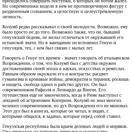
приходилось совершать поступки, о которых он потом жалел.
Но современники видели в нем не противоречивую фигуру с
раздвоенным сознанием, а целостную и целеустремленную
личность.
Колумб редко рассказывал о своей молодости. Возможно, ему
было просто не до того. Возможно также, что он, бывший
генуэзский бедняк, не желал отличаться от окружавшей его
испанской знати. Но в завещании он вспомнил Геную и
генуэзцев, тех, с кем был связан с малых лет.
Говорить о Генуе тех времен - значит говорить об итальянском
Возрождении, о том, что Колумб был с детства окружен
достижениями своей эпохи в науках, искусствах и ремеслах.
Равным образом окружали его и контрасты: расцвет
гуманизма и кровавые войны, демократия и тирания, роскошь
и нищета, свобода одних и рабство других. Он был
современником Рафаэля и Леонардо да Винчи. Его
путешествия еще не закончились, когда в Риме выступил с
лекцией об астрономии Коперник. Колумб не знал многих
великих современников, но дух Возрождения его не миновал.
Этот дух был в книгах, которые он читал, в людях, с
которыми общался, в задачах, которые перед собой ставил.
Генуэзская республика была краем деловых людей и моряков.
Она держалась на торговле, ремеслах и судоходстве.