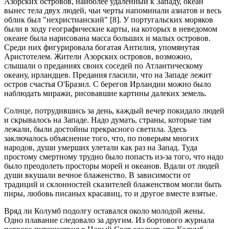
Азорских островов, наиболее удаленный к Западу, океан
вынес тела двух людей, чьи черты напоминали азиатов и весь
облик был "нехристианский" [8]. У португальских моряков
были в ходу географические карты, на которых в неведомом
океане была нарисована масса больших и малых островов.
Среди них фигурировала богатая Антилия, упомянутая
Аристотелем. Жители Азорских островов, возможно,
слышали о преданиях своих соседей по Атлантическому
океану, ирландцев. Предания гласили, что на Западе лежит
остров счастья О'Бразил. С берегов Ирландии можно было
наблюдать миражи, рисовавшие картины далеких земель.
Солнце, потрудившись за день, каждый вечер покидало людей
и скрывалось на Западе. Надо думать, страны, которые там
лежали, были достойны прекрасного светила. Здесь
заключалось объяснение того, что, по поверьям многих
народов, души умерших улетали как раз на Запад. Туда
простому смертному трудно было попасть из-за того, что надо
было преодолеть просторы морей и океанов. Вдали от людей
души вкушали вечное блаженство. В зависимости от
традиций и склонностей сказителей блаженством могли быть
пиры, любовь писаных красавиц, то и другое вместе взятые.
Вряд ли Колумб подолгу оставался около молодой жены.
Одно плавание следовало за другим. Из бортового журнала