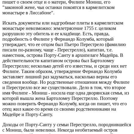
пишет о своем отце и о матери, Филипе Мониш, его
"законной жене, чьи останки покоятся в кармелитском
монастыре в Лиссабоне".
Искать документы или надгробные плиты в кармелитском
монастыре невозможно: землетрясение 1755 г. целиком
разрушило эту обитель и ее кладбище. Есть, правда,
подробность о Филипе у Фернандо Колумба, который
утверждает, что ее отцом был Пьетро Перестрело (фамилию
писали по-разному, чаще - Перестрелло), капитан, т.е.
наместник, острова Порту-Санту в архипелаге Мадейра. В
действительности капитаном острова был Бартоломеу
Перестрелло; несколько детей его известны, и среди них нет
Филипе. Таким образом, утверждение Фернандо Колумба
заставляет лишний раз задуматься, насколько верны его
сведения вообще. Но родственные отношения между Филипе
и Перестрелло все же существовали. Дело в том, что второе
имя Филипе - Мониш - носила еще одна дворянская семья, из
которой вышла жена Бартоломеу Перестрелло. Поэтому
можно поверить Фернандо Колумбу, когда он пишет, что его
отец жил какое-то время со своими родственниками на
Мадейре и Порту-Санту.
Доходы от Порту-Санту у семьи Перестрелло, породнившейся
с Мониш, были невелики. Некогда необитаемый остров