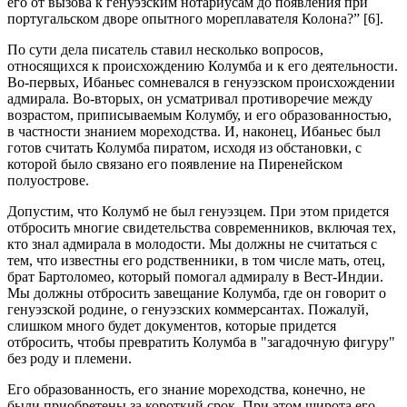
его от вызова к генуэзским нотариусам до появления при
португальском дворе опытного мореплавателя Колона?” [6].
По сути дела писатель ставил несколько вопросов,
относящихся к происхождению Колумба и к его деятельности.
Во-первых, Ибаньес сомневался в генуэзском происхождении
адмирала. Во-вторых, он усматривал противоречие между
возрастом, приписываемым Колумбу, и его образованностью,
в частности знанием мореходства. И, наконец, Ибаньес был
готов считать Колумба пиратом, исходя из обстановки, с
которой было связано его появление на Пиренейском
полуострове.
Допустим, что Колумб не был генуэзцем. При этом придется
отбросить многие свидетельства современников, включая тех,
кто знал адмирала в молодости. Мы должны не считаться с
тем, что известны его родственники, в том числе мать, отец,
брат Бартоломео, который помогал адмиралу в Вест-Индии.
Мы должны отбросить завещание Колумба, где он говорит о
генуэзской родине, о генуэзских коммерсантах. Пожалуй,
слишком много будет документов, которые придется
отбросить, чтобы превратить Колумба в "загадочную фигуру"
без роду и племени.
Его образованность, его знание мореходства, конечно, не
были приобретены за короткий срок. При этом широта его