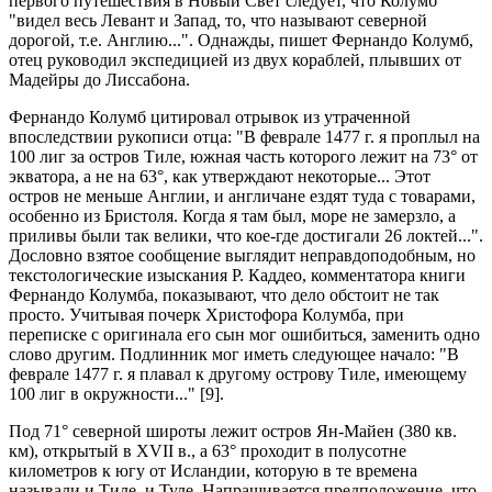
первого путешествия в Новый Свет следует, что Колумб
"видел весь Левант и Запад, то, что называют северной
дорогой, т.е. Англию...". Однажды, пишет Фернандо Колумб,
отец руководил экспедицией из двух кораблей, плывших от
Мадейры до Лиссабона.
Фернандо Колумб цитировал отрывок из утраченной
впоследствии рукописи отца: "В феврале 1477 г. я проплыл на
100 лиг за остров Тиле, южная часть которого лежит на 73° от
экватора, а не на 63°, как утверждают некоторые... Этот
остров не меньше Англии, и англичане ездят туда с товарами,
особенно из Бристоля. Когда я там был, море не замерзло, а
приливы были так велики, что кое-где достигали 26 локтей...".
Дословно взятое сообщение выглядит неправдоподобным, но
текстологические изыскания Р. Каддео, комментатора книги
Фернандо Колумба, показывают, что дело обстоит не так
просто. Учитывая почерк Христофора Колумба, при
переписке с оригинала его сын мог ошибиться, заменить одно
слово другим. Подлинник мог иметь следующее начало: "В
феврале 1477 г. я плавал к другому острову Тиле, имеющему
100 лиг в окружности..." [9].
Под 71° северной широты лежит остров Ян-Майен (380 кв.
км), открытый в XVII в., а 63° проходит в полусотне
километров к югу от Исландии, которую в те времена
называли и Тиле, и Туле. Напрашивается предположение, что