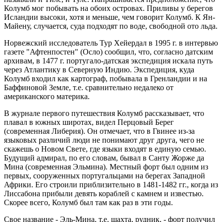
Колумб мог побывать на обоих островах. Приливы у берегов
Исландии высоки, хотя и меньше, чем говорит Колумб. К Ян-
Майену, случается, суда подходят по воде, свободной ото льда.
Норвежский исследователь Тур Хейердал в 1995 г. в интервью
газете "Афтенпостен" (Осло) сообщил, что, согласно датским
архивам, в 1477 г. португало-датская экспедиция искала путь
через Атлантику в Северную Индию. Экспедиция, куда
Колумб входил как картограф, побывала в Гренландии и на
Баффиновой Земле, т.е. сравнительно недалеко от
американского материка.
В журнале первого путешествия Колумб рассказывает, что
плавал в южных широтах, видел Перцовый Берег
(современная Либерия). Он отмечает, что в Гвинее из-за
языковых различий люди не понимают друг друга, чего не
скажешь о Новом Свете, где языки входят в единую семью.
Будущий адмирал, по его словам, бывал в Санту Жорже да
Мина (современная Эльмина). Местный форт был одним из
первых, сооруженных португальцами на берегах Западной
Африки. Его строили приблизительно в 1481-1482 гг., когда из
Лиссабона прибыли девять кораблей с камнем и известью.
Скорее всего, Колумб был там как раз в эти годы.
Свое название - Эль-Мина, т.е. шахта, рудник, - форт получил