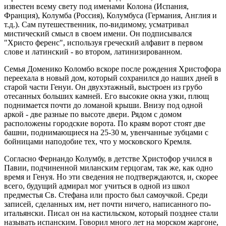
известен всему свету под именами Колона (Испания,
Франция), Колумба (Россия), Колумбуса (Германия, Англия и
т.д.). Сам путешественник, по-видимому, усматривал
мистический смысл в своем имени. Он подписывался
"Христо ференс", используя греческий алфавит в первом
слове и латинский - во втором, латинизированном.
Семья Доменико Коломбо вскоре после рождения Христофора
переехала в новый дом, который сохранился до наших дней в
старой части Генуи. Он двухэтажный, выстроен из грубо
отесанных больших камней. Его высокие окна узки, плющ
поднимается почти до ломаной крыши. Внизу под одной
аркой - две разные по высоте двери. Рядом с домом
расположены городские ворота. По краям ворот стоят две
башни, поднимающиеся на 25-30 м, увенчанные зубцами с
бойницами наподобие тех, что у московского Кремля.
Согласно Фернандо Колумбу, в детстве Христофор учился в
Павии, подчиненной миланским герцогам, так же, как одно
время и Генуя. Но эти сведения не подтверждаются, и, скорее
всего, будущий адмирал мог учиться в одной из школ
предместья Св. Стефана или просто был самоучкой. Среди
записей, сделанных им, нет почти ничего, написанного по-
итальянски. Писал он на кастильском, который позднее стали
называть испанским. Говорил много лет на морском жаргоне,