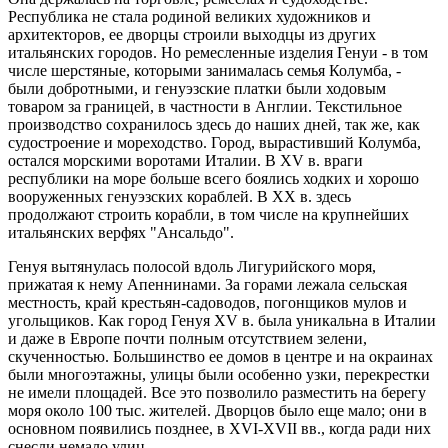
Республика не стала родиной великих художников и
архитекторов, ее дворцы строили выходцы из других
итальянских городов. Но ремесленные изделия Генуи - в том
числе шерстяные, которыми занималась семья Колумба, -
были добротными, и генуэзские платки были ходовым
товаром за границей, в частности в Англии. Текстильное
производство сохранилось здесь до наших дней, так же, как
судостроение и мореходство. Город, вырастивший Колумба,
остался морскими воротами Италии. В XV в. враги
республики на море больше всего боялись ходких и хорошо
вооруженных генуэзских кораблей. В XX в. здесь
продолжают строить корабли, в том числе на крупнейших
итальянских верфях "Ансальдо".
Генуя вытянулась полосой вдоль Лигурийского моря,
прижатая к нему Апеннинами. За горами лежала сельская
местность, край крестьян-садоводов, погонщиков мулов и
угольщиков. Как город Генуя XV в. была уникальна в Италии
и даже в Европе почти полным отсутствием зелени,
скученностью. Большинство ее домов в центре и на окраинах
были многоэтажны, улицы были особенно узки, перекрестки
не имели площадей. Все это позволило разместить на берегу
моря около 100 тыс. жителей. Дворцов было еще мало; они в
основном появились позднее, в XVI-XVII вв., когда ради них
снесли немало улиц.