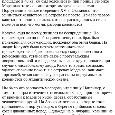
площадью в 40 кв. км был колонизован при принце Генрихе
Мореплавателе - организаторе заморской экспансии
Португалии в начале и середине XV в. Оказалось, что
заниматься хозяйством на острове не просто. При его первом
капитане завезли кроликов, которые расплодились и стали
пожирать все, что могли, разорив колонистов.
Колумб, судя по всему, женился на бесприданнице. По
происхождению он не был равен жене, но их брак был
приемлем для окружающих, поскольку оба были бедны. На
людях Колумбу было незачем вспоминать свое
происхождение, а брак позволял ему, сыну неизвестного
ремесленника, установить связь с португальским
дворянством, войти в недоступные ранее круги, попасть при
случае к лиссабонскому двору. Какое-то время, возможно,
удалось спокойно пожить на островах Мадейра, занимаясь
торговлей, читая книги, слушая рассказы португальских
колонистов об Атлантическом океане.
Им было что рассказать молодому итальянцу. Например, о
том, что ветры и течения с неведомого Запада приносят время
от времени к Мадейре куски дерева, обработанные
человеческой рукой. На Азорских островах, которые тоже
принадлежали португальцам, к берегам прибивало стволы
сосен диковинных пород. Однажды на о. Флориш, крайний из