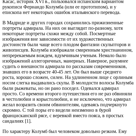
Касас, историк XVI в., пользовался испанским вариантом
рукописи Фернандо Колумба (или ее прототипом), и у
епископа нет некоторых ошибок итальянского перевода.
В Мадриде и других городах сохранились прижизненные
портреты адмирала. На них он выглядит по-разному, хотя
некоторые портреты схожи между собой. Посмертные
изображения вне зависимости от их художественных
достоинств были чаще всего плодом фантазии скульпторов и
живописцев. Колумба изображали смиренным христианином,
непререкаемым вождем, вдумчивым ученым. Немало было
изображений аллегоричных, манерных. Наверное, разумнее
судить о внешности адмирала по рассказам современников,
знавших его в возрасте 40-45 лет. Он был выше среднего
роста, хорошо сложен, силен. На удлиненном лице с орлиным
носом слегка выдавались скулы. В молодости волосы Колумба
были рыжеваты, но он рано поседел. Одевался адмирал
просто. Со времени второго путешествия его не раз обвиняли
в честолюбии и корыстолюбии, и не исключено, что адмирал
желал возразить своим обвинителям, одеваясь подчеркнуто
скромно. С той поры его видели неизменно в бурой
францисканской рясе, с веревкой вместо пояса, в простых
сандалиях [1].
По характеру Колумб был человеком довольно резким. Ему