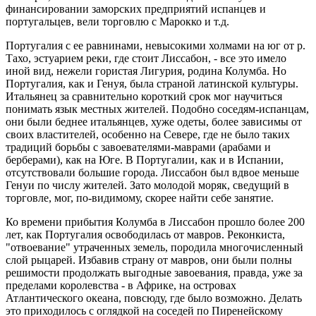
финансировании заморских предприятий испанцев и
португальцев, вели торговлю с Марокко и т.д.
Португалия с ее равнинами, невысокими холмами на юг от р.
Тахо, эстуарием реки, где стоит Лиссабон, - все это имело
иной вид, нежели гористая Лигурия, родина Колумба. Но
Португалия, как и Генуя, была страной латинской культуры.
Итальянец за сравнительно короткий срок мог научиться
понимать язык местных жителей. Подобно соседям-испанцам,
они были беднее итальянцев, хуже одеты, более зависимы от
своих властителей, особенно на Севере, где не было таких
традиций борьбы с завоевателями-маврами (арабами и
берберами), как на Юге. В Португалии, как и в Испании,
отсутствовали большие города. Лиссабон был вдвое меньше
Генуи по числу жителей. Зато молодой моряк, сведущий в
торговле, мог, по-видимому, скорее найти себе занятие.
Ко времени прибытия Колумба в Лиссабон прошло более 200
лет, как Португалия освободилась от мавров. Реконкиста,
"отвоевание" утраченных земель, породила многочисленный
слой рыцарей. Избавив страну от мавров, они были полны
решимости продолжать выгодные завоевания, правда, уже за
пределами королевства - в Африке, на островах
Атлантического океана, повсюду, где было возможно. Делать
это приходилось с оглядкой на соседей по Пиренейскому