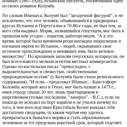
Ибаньес (1867-1928), испанский писатель, посвятивший один
из своих романов Колумбу.
По словам Ибаньеса, Колумб был "загадочной фигурой", и не
исключено, что этот человек, объявившийся в придворных
кругах Испании и Португалии в 70-80-е годы, не был тем, за
кого себя выдавал. Моряк, назвавшийся генуэзцем, мог быть в
прошлом кем угодно - пиратом, работорговцем. "А в это
время, которое было временем реорганизации инквизиции и
изгнания евреев из Испании, - людей, скрывавших свое
истинное происхождение и менявших имя, было великое
множество". По архивным записям генуэзских нотариусов, он
был всего-навсего мелким агентом местных коммерсантов.
Однако по-кастильски писал "превосходно, с
выразительностью и свежестью, свойственными
прирожденным поэтам" (у Колумба были стихи религиозного
содержания). “И если, - продолжал Ибаньес, - Кристофоро
Коломбо, который жил в Генуе, мог быть назван в 1473 г.,
имея отроду свыше 20 лет, лишь трактирщиком и
шерстяником (только последним, "ланерио". - B.C.), если он
никогда не всходил на борт корабля и не учился ничему из
того, в чем впоследствии Кристобаль Колон выказал себя
достаточно сведущим, то каким чертом ему удалось
превратиться в бывалого моряка и стать образованным
человеком за тот предельно короткий срок, который отделяет