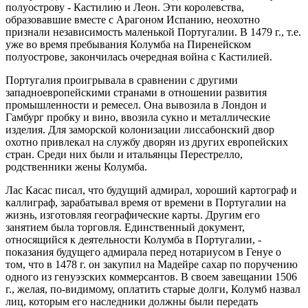
полуострову - Кастилию и Леон. Эти королевства,
образовавшие вместе с Арагоном Испанию, неохотно
признали независимость маленькой Португалии. В 1479 г., т.е.
уже во время пребывания Колумба на Пиренейском
полуострове, закончилась очередная война с Кастилией.
Португалия проигрывала в сравнении с другими
западноевропейскими странами в отношении развития
промышленности и ремесел. Она вывозила в Лондон и
Гамбург пробку и вино, ввозила сукно и металлические
изделия. Для заморской колонизации лиссабонский двор
охотно привлекал на службу дворян из других европейских
стран. Среди них были и итальянцы Перестрелло,
родственники жены Колумба.
Лас Касас писал, что будущий адмирал, хороший картограф и
каллиграф, зарабатывал время от времени в Португалии на
жизнь, изготовляя географические карты. Другим его
занятием была торговля. Единственный документ,
относящийся к деятельности Колумба в Португалии, -
показания будущего адмирала перед нотариусом в Генуе о
том, что в 1478 г. он закупил на Мадейре сахар по поручению
одного из генуэзских коммерсантов. В своем завещании 1506
г., желая, по-видимому, оплатить старые долги, Колумб назвал
лиц, которым его наследники должны были передать