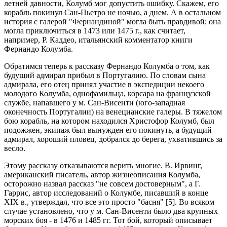
летней давности, Колумб мог допустить ошибку. Скажем, его
корабль покинул Сан-Пьетро не ночью, а днем. А в остальном
история с галерой "Фернандиной" могла быть правдивой; она
могла приключиться в 1473 или 1475 г., как считает,
например, Р. Каддео, итальянский комментатор книги
Фернандо Колумба.
Обратимся теперь к рассказу Фернандо Колумба о том, как
будущий адмирал прибыл в Португалию. По словам сына
адмирала, его отец принял участие в экспедиции некоего
молодого Колумба, однофамильца, корсара на французской
службе, напавшего у м. Сан-Висенти (юго-западная
оконечность Португалии) на венецианские галеры. В тяжелом
бою корабль, на котором находился Христофор Колумб, был
подожжен, экипаж был вынужден его покинуть, а будущий
адмирал, хороший пловец, добрался до берега, ухватившись за
весло.
Этому рассказу отказываются верить многие. В. Ирвинг,
американский писатель, автор жизнеописания Колумба,
осторожно назвал рассказ "не совсем достоверным", а Г.
Гаррис, автор исследований о Колумбе, писавший в конце
XIX в., утверждал, что все это просто "басня" [5]. Во всяком
случае установлено, что у м. Сан-Висенти было два крупных
морских боя - в 1476 и 1485 гг. Тот бой, который описывает