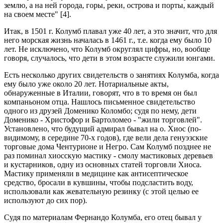
землю, а на ней города, горы, реки, острова и порты, каждый
на своем месте" [4].
Итак, в 1501 г. Колумб плавал уже 40 лет, а это значит, что для
него морская жизнь началась в 1461 г., т.е. когда ему было 10
лет. Не исключено, что Колумб округлял цифры, но, вообще
говоря, случалось, что дети в этом возрасте служили юнгами.
Есть несколько других свидетельств о занятиях Колумба, когда
ему было уже около 20 лет. Нотариальные акты,
обнаруженные в Италии, говорят, что в то время он был
компаньоном отца. Нашлось письменное свидетельство
одного из друзей Доменико Коломбо; судя по нему, дети
Доменико - Христофор и Бартоломео - "жили торговлей".
Установлено, что будущий адмирал бывал на о. Хиос (по-
видимому, в середине 70-х годов), где вели дела генуэзские
торговые дома Чентурионе и Негро. Сам Колумб позднее не
раз поминал хиосскую мастику - смолу мастиковых деревьев
и кустарников, одну из основных статей торговли Хиоса.
Мастику применяли в медицине как антисептическое
средство, бросали в кувшины, чтобы подсластить воду,
использовали как жевательную резинку (с этой целью ее
используют до сих пор).
Судя по материалам Фернандо Колумба, его отец бывал у