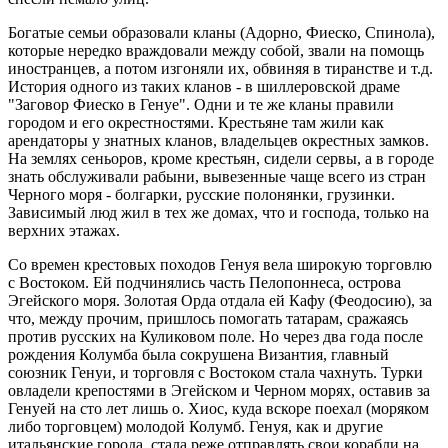
Богатые семьи образовали кланы (Адорно, Фиеско, Спинола),
которые нередко враждовали между собой, звали на помощь
иностранцев, а потом изгоняли их, обвиняя в тиранстве и т.д.
История одного из таких кланов - в шиллеровской драме
"Заговор Фиеско в Генуе". Одни и те же кланы правили
городом и его окрестностями. Крестьяне там жили как
арендаторы у знатных кланов, владельцев окрестных замков.
На землях сеньоров, кроме крестьян, сидели сервы, а в городе
знать обслуживали рабыни, вывезенные чаще всего из стран
Черного моря - болгарки, русские полонянки, грузинки.
Зависимый люд жил в тех же домах, что и господа, только на
верхних этажах.
Со времен крестовых походов Генуя вела широкую торговлю
с Востоком. Ей подчинялись часть Пелопоннеса, острова
Эгейского моря. Золотая Орда отдала ей Кафу (Феодосию), за
что, между прочим, пришлось помогать татарам, сражаясь
против русских на Куликовом поле. Но через два года после
рождения Колумба была сокрушена Византия, главный
союзник Генуи, и торговля с Востоком стала чахнуть. Турки
овладели крепостями в Эгейском и Черном морях, оставив за
Генуей на сто лет лишь о. Хиос, куда вскоре поехал (моряком
либо торговцем) молодой Колумб. Генуя, как и другие
итальянские города, стала реже отправлять свои корабли на