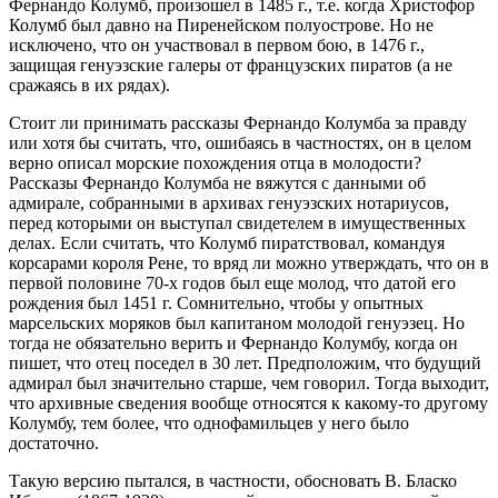
Фернандо Колумб, произошел в 1485 г., т.е. когда Христофор
Колумб был давно на Пиренейском полуострове. Но не
исключено, что он участвовал в первом бою, в 1476 г.,
защищая генуэзские галеры от французских пиратов (а не
сражаясь в их рядах).
Стоит ли принимать рассказы Фернандо Колумба за правду
или хотя бы считать, что, ошибаясь в частностях, он в целом
верно описал морские похождения отца в молодости?
Рассказы Фернандо Колумба не вяжутся с данными об
адмирале, собранными в архивах генуэзских нотариусов,
перед которыми он выступал свидетелем в имущественных
делах. Если считать, что Колумб пиратствовал, командуя
корсарами короля Рене, то вряд ли можно утверждать, что он в
первой половине 70-х годов был еще молод, что датой его
рождения был 1451 г. Сомнительно, чтобы у опытных
марсельских моряков был капитаном молодой генуэзец. Но
тогда не обязательно верить и Фернандо Колумбу, когда он
пишет, что отец поседел в 30 лет. Предположим, что будущий
адмирал был значительно старше, чем говорил. Тогда выходит,
что архивные сведения вообще относятся к какому-то другому
Колумбу, тем более, что однофамильцев у него было
достаточно.
Такую версию пытался, в частности, обосновать В. Бласко