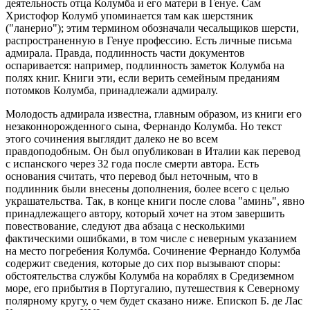
деятельность отца Колумба и его матери в Генуе. Сам
Христофор Колумб упоминается там как шерстяник
("ланерио"); этим термином обозначали чесальщиков шерсти,
распространенную в Генуе профессию. Есть личные письма
адмирала. Правда, подлинность части документов
оспаривается: например, подлинность заметок Колумба на
полях книг. Книги эти, если верить семейным преданиям
потомков Колумба, принадлежали адмиралу.
Молодость адмирала известна, главным образом, из книги его
незаконнорожденного сына, Фернандо Колумба. Но текст
этого сочинения выглядит далеко не во всем
правдоподобным. Он был опубликован в Италии как перевод
с испанского через 32 года после смерти автора. Есть
основания считать, что перевод был неточным, что в
подлинник были внесены дополнения, более всего с целью
украшательства. Так, в конце книги после слова "аминь", явно
принадлежащего автору, который хочет на этом завершить
повествование, следуют два абзаца с несколькими
фактическими ошибками, в том числе с неверным указанием
на место погребения Колумба. Сочинение Фернандо Колумба
содержит сведения, которые до сих пор вызывают споры:
обстоятельства службы Колумба на кораблях в Средиземном
море, его прибытия в Португалию, путешествия к Северному
полярному кругу, о чем будет сказано ниже. Епископ Б. де Лас