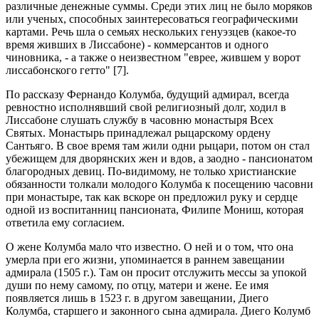
различные денежные суммы. Среди этих лиц не было моряков
или ученых, способных заинтересоваться географическими
картами. Речь шла о семьях нескольких генуэзцев (какое-то
время живших в Лиссабоне) - коммерсантов и одного
чиновника, - а также о неизвестном "еврее, жившем у ворот
лиссабонского гетто" [7].
По рассказу Фернандо Колумба, будущий адмирал, всегда
ревностно исполнявший свой религиозный долг, ходил в
Лиссабоне слушать службу в часовню монастыря Всех
Святых. Монастырь принадлежал рыцарскому ордену
Сантьяго. В свое время там жили одни рыцари, потом он стал
убежищем для дворянских жен и вдов, а заодно - пансионатом
благородных девиц. По-видимому, не только христианские
обязанности толкали молодого Колумба к посещению часовни
при монастыре, так как вскоре он предложил руку и сердце
одной из воспитанниц пансионата, Филипе Мониш, которая
ответила ему согласием.
О жене Колумба мало что известно. О ней и о том, что она
умерла при его жизни, упоминается в раннем завещании
адмирала (1505 г.). Там он просит отслужить мессы за упокой
души по нему самому, по отцу, матери и жене. Ее имя
появляется лишь в 1523 г. в другом завещании, Диего
Колумба, старшего и законного сына адмирала. Диего Колумб