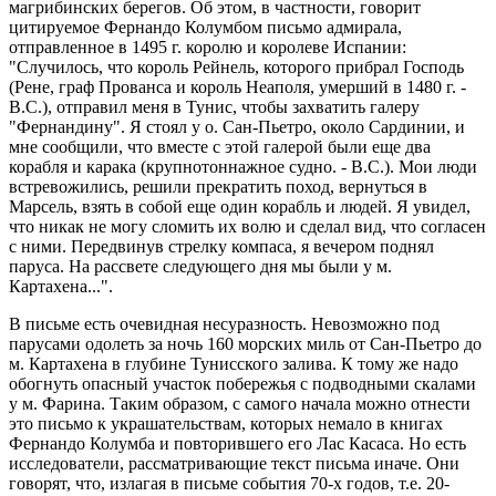
магрибинских берегов. Об этом, в частности, говорит
цитируемое Фернандо Колумбом письмо адмирала,
отправленное в 1495 г. королю и королеве Испании:
"Случилось, что король Рейнель, которого прибрал Господь
(Рене, граф Прованса и король Неаполя, умерший в 1480 г. -
B.C.), отправил меня в Тунис, чтобы захватить галеру
"Фернандину". Я стоял у о. Сан-Пьетро, около Сардинии, и
мне сообщили, что вместе с этой галерой были еще два
корабля и карака (крупнотоннажное судно. - B.C.). Мои люди
встревожились, решили прекратить поход, вернуться в
Марсель, взять в собой еще один корабль и людей. Я увидел,
что никак не могу сломить их волю и сделал вид, что согласен
с ними. Передвинув стрелку компаса, я вечером поднял
паруса. На рассвете следующего дня мы были у м.
Картахена...".
В письме есть очевидная несуразность. Невозможно под
парусами одолеть за ночь 160 морских миль от Сан-Пьетро до
м. Картахена в глубине Тунисского залива. К тому же надо
обогнуть опасный участок побережья с подводными скалами
у м. Фарина. Таким образом, с самого начала можно отнести
это письмо к украшательствам, которых немало в книгах
Фернандо Колумба и повторившего его Лас Касаса. Но есть
исследователи, рассматривающие текст письма иначе. Они
говорят, что, излагая в письме события 70-х годов, т.е. 20-