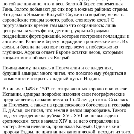
по той же причине, что и весь Золотой Берег, современная
Гана. Золото добывают до сих пор в южных районах страны.
Что делал в Эльмине Колумб? Служил на корабле, менял на
европейские товары золото, рабов, слоновую кость? С
португальских времен там мало что сохранилось: лишь
центральная часть форта, детинец, укрытый рядами
позднейших фортификаций, которые построили голландцы и
англичане. Раньше к берегу подходили тропические леса. Их
свели, и бревна на экспорт теперь везут к побережью из
глубинки. Африка отдает Европе остатки лесов, которыми
когда-то мог любоваться Колумб.
По-видимому, находясь в Португалии и ее владениях,
будущий адмирал много читал, что помогло ему убедиться в
возможности открыть западный путь в Индию.
В письмах 1498 и 1503 гг., отправленных королю и королеве
Испании, адмирал подробно изложил свои географические
представления, сложившиеся за 15-20 лет до этого. Ссылаясь
на Птолемея, а также на средневекового богослова и географа
П. д'Альи, он писал, что земля в целом шарообразна. Такого
рода утверждение на рубеже XV - XVI вв. не выглядело
еретическим, хотя в начале XIV в. за него отправляли на
костер. Земля невелика, продолжал Колумб. Одна из книг
пророка Ездры, не признанная канонической, исходит из того,