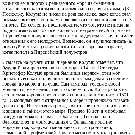
возникшем в портах Средиземного моря из смешения
каталанского, кастильского, итальянского и других языков [3].
Поскольку Колумб не писал на родном языке, даже когда слал
письма соотечественникам, появляются основания для разных
гипотез. Естественно предположить, что тот, кто не писал на
родном языке, мог быть в молодости неграмотен. А то, что на
Пиренейском полуострове он писал на другом языке, не имеет
отношения к его молодости. Возможно, он научился писать (а,
пожалуй, и читать) по-испански только в зрелом возрасте,
когда попал на Пиренейский полуостров.
Ссылаясь на бумаги отца, Фернандо Колумб отмечает, что
будущий адмирал отправился в море в 14 лет. В те годы
Христофор Колумб вряд ли был лишь моряком; отец мог
посылать его как подручного по торговым делам в соседние
города, по морю и по суше. Сам адмирал, говоря о своей
молодости, не уточнял, где и как он учился. Вот отрывок из
его письма королю и королеве Испании, написанного в 1501
г.: "С молодых лет я отправился в море и продолжаю плавать
до сих пор. Искусство мореходства толкает тех, кто им занят,
к знанию и тайнам этого мира. Прошло 40 лет, и я побывал
всюду, где можно плавать... Оказалось, Господь наш
благосклонен к моим желаниям... Он дал мне знание
мореходства, вооружил меня науками - астрономией,
геометрией, арифметикой. Научил меня понимать и рисовать