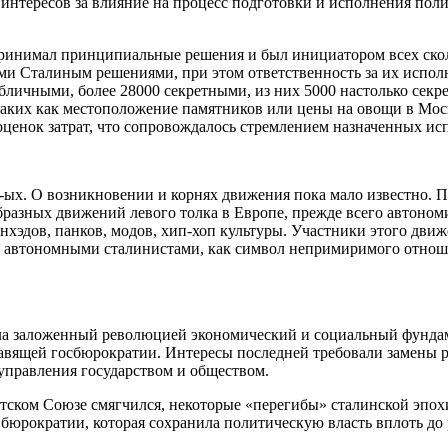
интересов за влияние на процесс подготовки и исполнения пол
принимал принципиальные решения и был инициатором всех ско
ми Сталиным решениями, при этом ответственность за их испол
личными, более 28000 секретными, из них 5000 настолько секрет
 таких как местоположение памятников или цены на овощи в Мо
ценок затрат, что сопровождалось стремлением назначенных исп
-ых. О возникновении и корнях движения пока мало известно. П
бразных движений левого толка в Европе, прежде всего автоном
нхэдов, панков, модов, хип-хоп культуры. Участники этого д
ся автономными сталинистами, как символ непримиримого отно
ала заложенный революцией экономический и социальный фундам
правящей госбюрократии. Интересы последней требовали замены
управления государством и обществом.
тском Союзе смягчился, некоторые «перегибы» сталинской эпох
бюрократии, которая сохранила политическую власть вплоть до 