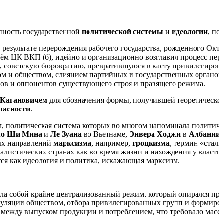
пность государственной
политической системы
и
идеологии
, 
результате перерождения рабочего государства, рожденного Ок
ём ЦК ВКП (б), идейно и организационно возглавил процесс пер
т, советскую бюрократию, превратившуюся в касту привилегир
ом и обществом, слиянием партийных и государственных органо
ов и оппонентов существующего строя и правящего режима.
 Кагановичем
для обозначения формы, получившей теоретическ
ласности
.
м, политическая система которых во многом напоминала полит
о Ши Мина
и
Ле Зуана
во Вьетнаме,
Энвера Ходжи
в
Албани
ых направлений
марксизма
, например,
троцкизма
, термин «ста
листических странах как во время жизни и нахождения у власт
тся как идеология и политика, искажающая марксизм.
яла собой крайне централизованный режим, который опирался п
ипуляции обществом, отбора привилегированных групп и форми
ы между выпуском продукции и потреблением, что требовало мас