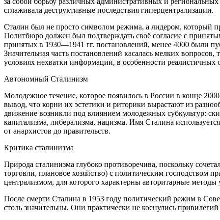
за собой борьбу различных административных и региональных 
сглаживала деструктивные последствия гиперцентрализации.
Сталин был не просто символом режима, а лидером, который 
Политбюро должен был подтверждать своё согласие с приняты
принятых в 1930—1941 гг. постановлений, менее 4000 были пуб
Значительная часть постановлений касалась мелких вопросов,
условиях нехватки информации, в особенности реалистичных о
Автономный Сталинизм
Молодежное течение, которое появилось в России в конце 2000
вывод, что корни их эстетики и риторики вырастают из разноо
движение возникли под влиянием молодежных субкультур: ски
капитализма, либерализма, нацизма. Имя Сталина использует
от анархистов до правительств.
Критика сталинизма
Природа сталинизма глубоко противоречива, поскольку сочет
торговли, плановое хозяйство) с политическим господством 
централизмом, для которого характерны авторитарные методы 
После смерти Сталина в 1953 году политический режим в Сове
столь значительны. Они практически не коснулись привилегий 