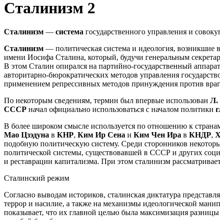
Сталинизм 2
Сталинизм
—
система
государственного управления и совоку
Сталинизм
— политическая система и идеология, возникшие в 
имени Иосифа Сталина, который, будучи генеральным секретар
В этом Сталин опирался на партийно-государственный аппара
авторитарно-бюрократических методов управления государств
применением репрессивных методов принуждения против враг
По некоторым сведениям, термин был впервые использован
Л.
СССР
начал официально использоваться с началом политики
г
В более широком смысле используется по отношению к страна
Мао Цзэдуна
в
КНР
,
Ким Ир Сена
и
Ким Чен Ира
в
КНДР
,
Х
подобную политическую систему. Среди сторонников некотор
политической системы, существовавшей в СССР и других социа
и реставрации капитализма. При этом сталинизм рассматривае
Сталинский режим
Согласно выводам историков, сталинская диктатура представл
террор и насилие, а также на механизмы идеологической ман
показывает, что их главной целью была максимизация разниц