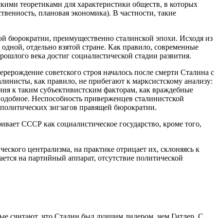
тскими теоретиками для характеристики обществ, в которых
венность, плановая экономика). В частности, такие
й бюрократии, преимущественно сталинской эпохи. Исходя из
одной, отдельно взятой стране. Как правило, современные
рошлого века достиг социалистической стадии развития.
перерождение советского строя началось после смерти Сталина с
инисты, как правило, не прибегают к марксистскому анализу:
ния к таким субъективистским факторам, как враждебные
 подобное. Неспособность приверженцев сталинистской
 политических зигзагов правящей бюрократии.
вает СССР как социалистическое государство, кроме того,
ского централизма, на практике отрицает их, склоняясь к
ается на партийный аппарат, отсутствие политической
е считают, что Сталин был лучшим лидером, чем Гитлер. С