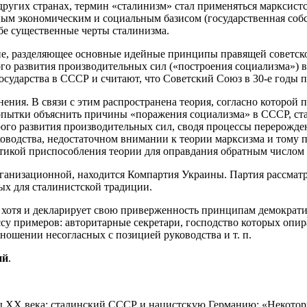
в других странах, термин «сталинизм» стал применяться марксис
ым экономическим и социальным базисом (государственная собст
ебе существенные черты сталинизма.
е, разделяющее основные идейные принципы правящей советско
о развития производительных сил («построения социализма») в 
сударства в СССР и считают, что Советский Союз в 30-е годы п
нения. В связи с этим распространена теория, согласно которой 
пытки объяснить причины «поражения социализма» в СССР, стал
ого развития производительных сил, сводя процессы перерожде
ководства, недостаточном внимании к теории марксизма и тому
ктикой приспособления теории для оправдания обратным числом
анизационной, находится Компартия Украины. Партия рассматри
х для сталинистской традиции.
 хотя и декларирует свою приверженность принципам демократиче
су примеров: авторитарные секретари, господство которых опир
ношении несогласных с позицией руководства и т. п.
ий
.
ы XX века: сталинский СССР и нацистскую Германию: «Некоторы