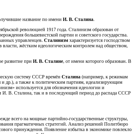
получившие название по имени
И. В. Сталина
.
тябрьской революцией 1917 года. Сталинизм образован от
ерождения большевистской партии и советского государства.
ованных управленцев.
Сталинизм
характеризуется господством
в власти, жёстким идеологическим контролем над обществом,
ое развитие при
И. В. Сталине
, от имени которого образован. В
ическую систему СССР времён
Сталина
(например, к режимам
и
и др.), а также к политическим партиям, идеализирующим
линизм» используется для обозначения идеологии и
и И. В. Сталина, так и в последующий период до распада СССР
режде всего на мощные партийно-государственные структуры,
рования прагматичных стратегий. Анализ решений Политбюро
сового принуждения. Появление избытка в экономике повлекло