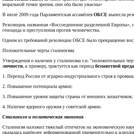
моральной точки зрения, они оба были ужасны»
В июле 2009 года Парламентская ассамблея
ОБСЕ
вынесла рез
Резолюция, названная «Воссоединение разделенной Европы», п
геноцида и преступления против человечества.
Одним из требований резолюции ОБСЕ было прекращение восхв
Положительные черты сталинизма
Утверждения о наличии у сталинизма т.н. "положительных чер
личности
, к примеру, трактуется как период
беззаветной пред
1. Переход России от аграрно-индустриального строя к промы
2. Повышение потенциала армии;
3. Повышение уровня защиты страны от внешних захватчиков;
4. Наличие ядерного оружия у советской армии.
Сталинизм и политическая экономия
Сталинизм наложил тяжелый отпечаток на экономическую науку
оказалась наиболее деформированной применительно к идеолог