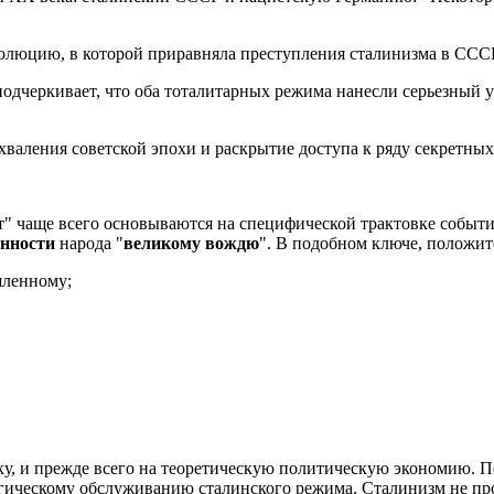
олюцию, в которой приравняла преступления сталинизма в СССР
одчеркивает, что оба тоталитарных режима нанесли серьезный 
аления советской эпохи и раскрытие доступа к ряду секретных
т" чаще всего основываются на специфической трактовке событ
анности
народа "
великому вождю
". В подобном ключе, положи
шленному;
, и прежде всего на теоретическую политическую экономию. По
ическому обслуживанию сталинского режима. Сталинизм не прос