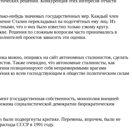
итических решений. Конкуренция этих интересов отчасти
лько-нибудь значимых государственных мер. Каждый член
нение Сталин перекладывал на подотчётных ему лиц. Из
ными, что о них было известно только узкому кругу.
скве. Решения по сложным вопросам часто принимались в
олнителей проектов завысить эти оценки.
ока можно, опираясь на сайт автономных сталинистов, сделать
истов. Также очевидно, что автономные сталинисты, как
вижения позиционируют себя непримиримыми врагами
шения ко всем господствующим в обществе политическим силам
ент (государственная собственность, монополия внешней
 режима социалистической демократии бюрократическим
и были подвергнуты критике. Перемены, впрочем, были не
распада СССР в 1991 году.