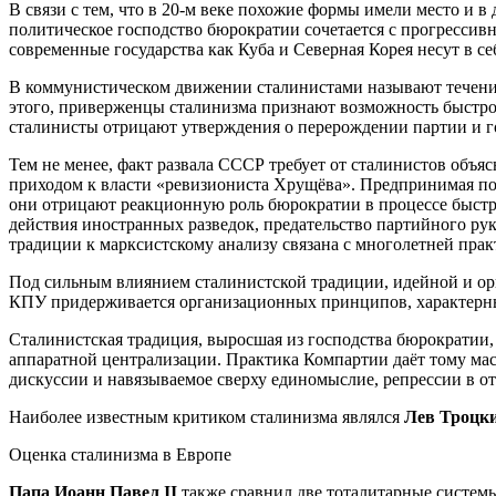
В связи с тем, что в 20-м веке похожие формы имели место и 
политическое господство бюрократии сочетается с прогрессивн
современные государства как Куба и Северная Корея несут в с
В коммунистическом движении сталинистами называют течени
этого, приверженцы сталинизма признают возможность быстрог
сталинисты отрицают утверждения о перерождении партии и го
Тем не менее, факт развала СССР требует от сталинистов объяс
приходом к власти «ревизиониста Хрущёва». Предпринимая по
они отрицают реакционную роль бюрократии в процессе быстр
действия иностранных разведок, предательство партийного ру
традиции к марксистскому анализу связана с многолетней пра
Под сильным влиянием сталинистской традиции, идейной и орг
КПУ придерживается организационных принципов, характерны
Сталинистская традиция, выросшая из господства бюрократии,
аппаратной централизации. Практика Компартии даёт тому мас
дискуссии и навязываемое сверху единомыслие, репрессии в от
Наиболее известным критиком сталинизма являлся
Лев Троцк
Оценка сталинизма в Европе
Папа Иоанн Павел II
также сравнил две тоталитарные систем