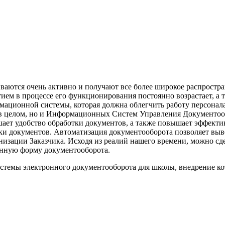
аются очень активно и получают все более широкое распростран
тием в процессе его функционирования постоянно возрастает, а
рмационной системы, которая должна облегчить работу персонал
 в целом, но и Информационных Систем Управления Документоо
шает удобство обработки документов, а также повышает эффект
и документов. Автоматизация документооборота позволяет выве
низации Заказчика. Исходя из реалий нашего времени, можно сде
онную форму документооборота.
стемы электронного документооборота для школы, внедрение ко