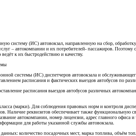
ую систему (ИС) автовокзал, направленную на сбор, обработку
слуг – автокомпании и их потребителей- пассажиров. Поэтому 
ведёт к их быстродействию и качеству.
емы
онной системы (ИС) диспетчеров автовокзала и обслуживающего 
ставлением расписания и фактических выездов автобусов по раз
оставление расписания выездов автобусов различных автокомпа
ласса (марки). Для соблюдения правовых норм и контроля диспе
в. Наличие реквизитов обеспечивает также функциональную свя
азвание автокомпании, номер лицензии, адрес главного офиса 
информации для работы указанной службы автовокзала.
анных: количество посадочных мест, марка топлива, объём топл