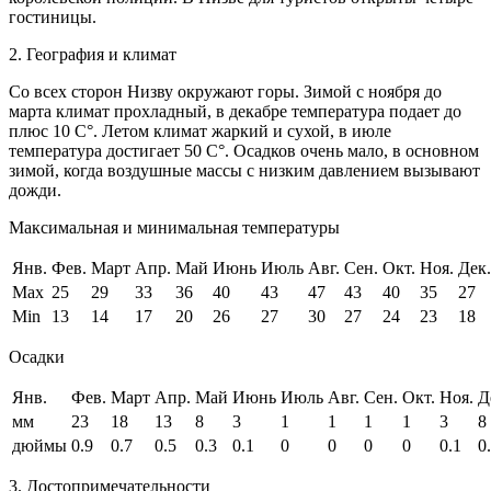
гостиницы.
2. География и климат
Со всех сторон Низву окружают горы. Зимой с ноября до
марта климат прохладный, в декабре температура подает до
плюс 10 C°. Летом климат жаркий и сухой, в июле
температура достигает 50 C°. Осадков очень мало, в основном
зимой, когда воздушные массы с низким давлением вызывают
дожди.
Максимальная и минимальная температуры
Янв.
Фев.
Март
Апр.
Май
Июнь
Июль
Авг.
Сен.
Окт.
Ноя.
Дек.
Max
25
29
33
36
40
43
47
43
40
35
27
Min
13
14
17
20
26
27
30
27
24
23
18
Осадки
Янв.
Фев.
Март
Апр.
Май
Июнь
Июль
Авг.
Сен.
Окт.
Ноя.
Д
мм
23
18
13
8
3
1
1
1
1
3
8
дюймы
0.9
0.7
0.5
0.3
0.1
0
0
0
0
0.1
0
3. Достопримечательности