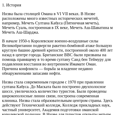
1. История
Низва была столицей Омана в VI VII веках. В Низве
расположены много известных исторических мечетей,
например, Мечеть Султана Кабуса (Пятничная мечеть),
Мечеть Суаль, построенная в IX веке, Мечеть Аш-Шаватина м
Мечеть Аш-Шарджа.
В начале 1950-х Королевские военно-воздушные силы
Великобритании подвергли ракетно-бомбовой атаке большую
круглую башню древней крепости, построенной около 400 лет
назад в центре города. Британские ВВС были призваны на
помощь правящему в то время султану Саид бен Теймуру для
подавления восстания во внутреннем Имамате Оман.
Причина конфликта — борьба за владение недавно
обнаруженными запасами нефти.
Низва стала современным городом с 1970 при правлении
султана Кабуса. До Маската было построено двухполосное
шоссе, увеличилось количество туристов. Были проведены
широкополосные линии связи, построена современная
клиника. Низва стала образовательным центром страны. Здесь
действуют Технический колледж, Колледж прикладных наук,
частный университет, Академия подготовки оманской
королевской полиции. В Низве для туристов открыты четыре