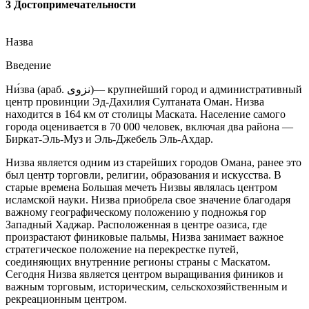
3 Достопримечательности
Назва
Введение
Ни́зва (араб. نزوى‎‎)— крупнейший город и административный
центр провинции Эд-Дахилия Султаната Оман. Низва
находится в 164 км от столицы Маската. Население самого
города оценивается в 70 000 человек, включая два района —
Биркат-Эль-Муз и Эль-Джебель Эль-Ахдар.
Низва является одним из старейших городов Омана, ранее это
был центр торговли, религии, образования и искусства. В
старые времена Большая мечеть Низвы являлась центром
исламской науки. Низва приобрела свое значение благодаря
важному географическому положению у подножья гор
Западный Хаджар. Расположенная в центре оазиса, где
произрастают финиковые пальмы, Низва занимает важное
стратегическое положение на перекрестке путей,
соединяющих внутренние регионы страны с Маскатом.
Сегодня Низва является центром выращивания фиников и
важным торговым, историческим, сельскохозяйственным и
рекреационным центром.