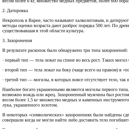
весом более 6 кг, множество медных предметов, более 600 об
2. Датировка
Некрополь в Варне, часто называют халколитовым, и датируют 
методы оценки возраста дают разброс порядка 500 лет. По дре
существовавшая в этой области культура.
3. Захоронения
В результате раскопок было обнаружено три типа захоронений:
· первый тип — тела лежат на спине во весь рост. Таких моги
· второй тип — тела лежат на боку (чаще всего на правом) в «
· третий тип — могилы, в которых вовсе отсутствует тело, та
Наиболее богато украшенными являются могилы первого типа. 
возможно вождь или жрец. Захороненный мужчина был ростом ок
весом более 1,5 кг множество медных и каменных инструменто
лука, украшенного золотом.
В некоторых «символических» захоронениях были найдены сдела
совершали когда не могли найти либо доставить тело погибшег