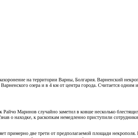
захоронение на территории Варны, Болгария. Варненский некроп
 Варненского озера и в 4 км от центра города. Считается одни
ик Райчо Маринов случайно заметил в ковше несколько блестящих
нав о находке, к раскопкам немедленно приступили сотрудники 
вляет примерно две трети от предполагаемой площади некрополя.