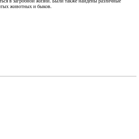
ться в загробной жизни. Были также найдены различные
гатых животных и быков.