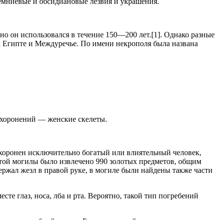
ремниевые и обсидиановые лезвия и украшения.
но он использовался в течение 150—200 лет.[1]. Однако разные
ем Египте и Междуречье. По имени некрополя была названа
захоронений — женские скелеты.
ахоронен исключительно богатый или влиятельный человек,
 этой могилы было извлечено 990 золотых предметов, общим
ержал жезл в правой руке, в могиле были найдены также части
е глаз, носа, лба и рта. Вероятно, такой тип погребений