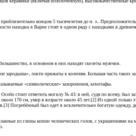
разцов керамики (включая позолоченную), высококачественные к
приблизительно концом 5 тысячелетия до н. э.. Предположитель
вности находки в Варне стоят в одном ряду с находками в древн
л большинство, в основном в них находят скелеты мужчин.
позе зародыша», локти прижаты к коленям. Большая часть таких 
к называемые «символические» захоронения, кенотафы.
Особо стоит отметить могилу № 43: в ней, судя по всему, был з
оло 170 см, умер в возрасте около 45 лет.[2] Из одной только
в.[3] Погребённый был одет в исключительно богатую одежду, д
нные из глины копии человеческих голов, с украшениями на мест
о.