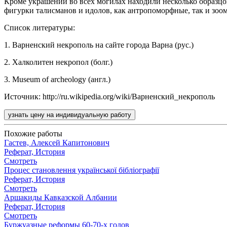
Кроме украшений во всех могилах находили несколько образцо
фигурки талисманов и идолов, как антропоморфные, так и зоо
Список литературы:
1. Варненский некрополь на сайте города Варна (рус.)
2. Халколитен некропол (болг.)
3. Museum of archeology (англ.)
Источник: http://ru.wikipedia.org/wiki/Варненский_некрополь
узнать цену на индивидуальную работу
Похожие работы
Гастев, Алексей Капитонович
Реферат, История
Смотреть
Процес становлення української бібліографії
Реферат, История
Смотреть
Аршакиды Кавказской Албании
Реферат, История
Смотреть
Буржуазные реформы 60-70-х годов