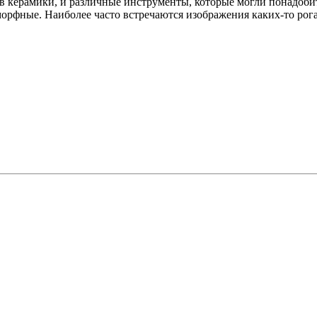
в керамики, и различные инструменты, которые могли понадоби
морфные. Наиболее часто встречаются изображения каких-то ро