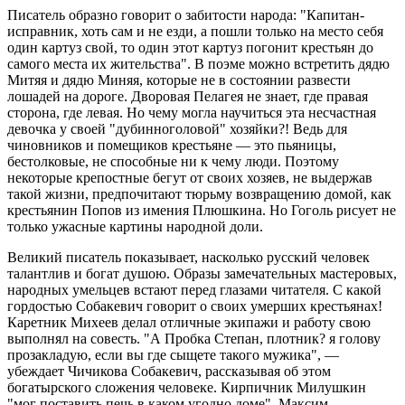
Писатель образно говорит о забитости народа: "Капитан-
исправник, хоть сам и не езди, а пошли только на место себя
один картуз свой, то один этот картуз погонит крестьян до
самого места их жительства". В поэме можно встретить дядю
Митяя и дядю Миняя, которые не в состоянии развести
лошадей на дороге. Дворовая Пелагея не знает, где правая
сторона, где левая. Но чему могла научиться эта несчастная
девочка у своей "дубинноголовой" хозяйки?! Ведь для
чиновников и помещиков крестьяне — это пьяницы,
бестолковые, не способные ни к чему люди. Поэтому
некоторые крепостные бегут от своих хозяев, не выдержав
такой жизни, предпочитают тюрьму возвращению домой, как
крестьянин Попов из имения Плюшкина. Но Гоголь рисует не
только ужасные картины народной доли.
Великий писатель показывает, насколько русский человек
талантлив и богат душою. Образы замечательных мастеровых,
народных умельцев встают перед глазами читателя. С какой
гордостью Собакевич говорит о своих умерших крестьянах!
Каретник Михеев делал отличные экипажи и работу свою
выполнял на совесть. "А Пробка Степан, плотник? я голову
прозакладую, если вы где сыщете такого мужика", —
убеждает Чичикова Собакевич, рассказывая об этом
богатырского сложения человеке. Кирпичник Милушкин
"мог поставить печь в каком угодно доме", Максим