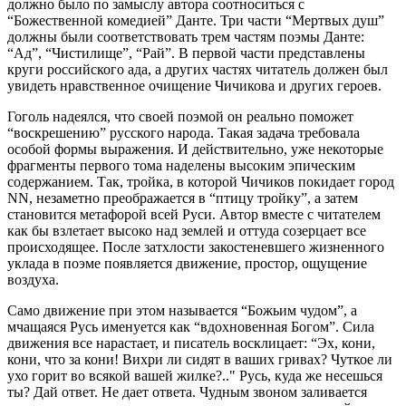
должно было по замыслу автора соотноситься с
“Божественной комедией” Данте. Три части “Мертвых душ”
должны были соответствовать трем частям поэмы Данте:
“Ад”, “Чистилище”, “Рай”. В первой части представлены
круги российского ада, а других частях читатель должен был
увидеть нравственное очищение Чичикова и других героев.
Гоголь надеялся, что своей поэмой он реально поможет
“воскрешению” русского народа. Такая задача требовала
особой формы выражения. И действительно, уже некоторые
фрагменты первого тома наделены высоким эпическим
содержанием. Так, тройка, в которой Чичиков покидает город
NN, незаметно преображается в “птицу тройку”, а затем
становится метафорой всей Руси. Автор вместе с читателем
как бы взлетает высоко над землей и оттуда созерцает все
происходящее. После затхлости закостеневшего жизненного
уклада в поэме появляется движение, простор, ощущение
воздуха.
Само движение при этом называется “Божьим чудом”, а
мчащаяся Русь именуется как “вдохновенная Богом”. Сила
движения все нарастает, и писатель восклицает: “Эх, кони,
кони, что за кони! Вихри ли сидят в ваших гривах? Чуткое ли
ухо горит во всякой вашей жилке?.." Русь, куда же несешься
ты? Дай ответ. Не дает ответа. Чудным звоном заливается