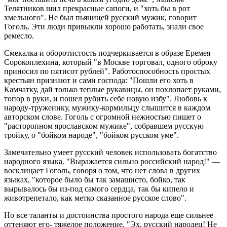
Телятников шил прекрасные сапоги, и "хоть бы в рот
хмельного". Не был пьяницей русский мужик, говорит
Гоголь. Эти люди привыкли хорошо работать, знали свое
ремесло.
Смекалка и оборотистость подчеркивается в образе Еремея
Сорокоплехина, который "в Москве торговал, одного оброку
приносил по пятисот рублей". Работоспособность простых
крестьян признают и сами господа: "Пошли его хоть в
Камчатку, дай только теплые рукавицы, он похлопает руками,
топор в руки, и пошел рубить себе новую избу". Любовь к
народу-труженику, мужику-кормильцу слышится в каждом
авторском слове. Гоголь с огромной нежностью пишет о
"расторопном ярославском мужике", собравшем русскую
тройку, о "бойком народе", "бойком русском уме".
Замечательно умеет русский человек использовать богатство
народного языка. "Выражается сильно российский народ!" —
восклицает Гоголь, говоря о том, что нет слова в других
языках, "которое было бы так замашисто, бойко, так
вырывалось бы из-под самого сердца, так бы кипело и
животрепетало, как метко сказанное русское слово".
Но все таланты и достоинства простого народа еще сильнее
оттеняют его- тяжелое положение. "Эх, русский народец! Не