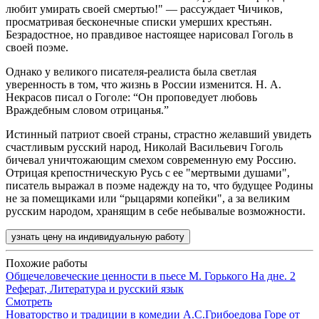
любит умирать своей смертью!" — рассуждает Чичиков,
просматривая бесконечные списки умерших крестьян.
Безрадостное, но правдивое настоящее нарисовал Гоголь в
своей поэме.
Однако у великого писателя-реалиста была светлая
уверенность в том, что жизнь в России изменится. Н. А.
Некрасов писал о Гоголе: “Он проповедует любовь
Враждебным словом отрицанья.”
Истинный патриот своей страны, страстно желавший увидеть
счастливым русский народ, Николай Васильевич Гоголь
бичевал уничтожающим смехом современную ему Россию.
Отрицая крепостническую Русь с ее "мертвыми душами",
писатель выражал в поэме надежду на то, что будущее Родины
не за помещиками или “рыцарями копейки", а за великим
русским народом, хранящим в себе небывалые возможности.
узнать цену на индивидуальную работу
Похожие работы
Общечеловеческие ценности в пьесе М. Горького На дне. 2
Реферат, Литература и русский язык
Смотреть
Новаторство и традиции в комедии А.С.Грибоедова Горе от