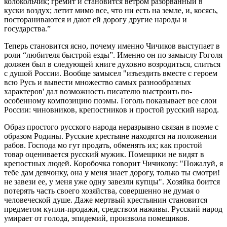
колокольчик; гремит и становится ветром разорванный в
куски воздух; летит мимо все, что ни есть на земле, и, косясь,
постораниваются и дают ей дорогу другие народы и
государства.”
Теперь становится ясно, почему именно Чичиков выступает в
роли “любителя быстрой езды”. Именно он по замыслу Гоголя
должен был в следующей книге духовно возродиться, слиться
с душой России. Вообще замысел "изъездить вместе с героем
всю Русь и вывести множество самых разнообразных
характеров' дал возможность писателю выстроить по-
особенному композицию поэмы. Гоголь показывает все слои
России: чиновников, крепостников и простой русский народ.
Образ простого русского народа неразрывно связан в поэме с
образом Родины. Русские крестьяне находятся на положении
рабов. Господа мо гут продать, обменять их; как простой
товар оценивается русский мужик. Помещики не видят в
крепостных людей. Коробочка говорит Чичикову: "Пожалуй, я
тебе дам девчонку, она у меня знает дорогу, только ты смотри!
не завези ее, у меня уже одну завезли купцы". Хозяйка боится
потерять часть своего хозяйства, совершенно не думая о
человеческой душе. Даже мертвый крестьянин становится
предметом купли-продажи, средством наживы. Русский народ
умирает от голода, эпидемий, произвола помещиков.