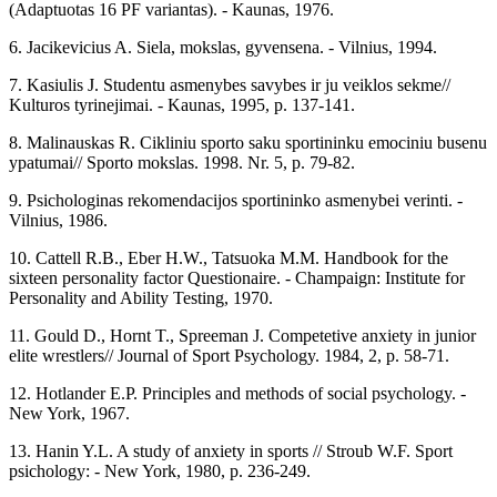
(Adaptuotas 16 PF variantas). - Kaunas, 1976.
6. Jacikevicius A. Siela, mokslas, gyvensena. - Vilnius, 1994.
7. Kasiulis J. Studentu asmenybes savybes ir ju veiklos sekme//
Kulturos tyrinejimai. - Kaunas, 1995, p. 137-141.
8. Malinauskas R. Cikliniu sporto saku sportininku emociniu busenu
ypatumai// Sporto mokslas. 1998. Nr. 5, p. 79-82.
9. Psichologinas rekomendacijos sportininko asmenybei verinti. -
Vilnius, 1986.
10. Cattell R.B., Eber H.W., Tatsuoka M.M. Handbook for the
sixteen personality factor Questionaire. - Champaign: Institute for
Personality and Ability Testing, 1970.
11. Gould D., Hornt T., Spreeman J. Competetive anxiety in junior
elite wrestlers// Journal of Sport Psychology. 1984, 2, p. 58-71.
12. Hotlander E.P. Principles and methods of social psychology. -
New York, 1967.
13. Hanin Y.L. A study of anxiety in sports // Stroub W.F. Sport
psichology: - New York, 1980, p. 236-249.