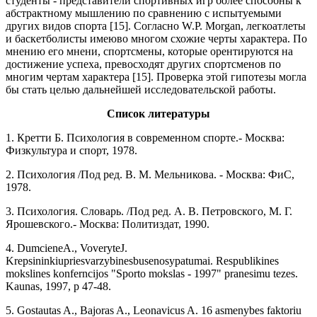
студенты - представители спортивных игр более способны к
абстрактному мышлению по сравнению с испытуемыми
других видов спорта [15]. Согласно W.P. Мorgan, легкоатлеты
и баскетболисты имеюво многом схожие черты характера. По
мнению его мнени, спортсмены, которые орентируются на
достижение успеха, превосходят других спортсменов по
многим чертам характера [15]. Проверка этой гипотезы могла
бы стать целью дальнейшей исследовательской работы.
Список литературы
1. Кретти Б. Психология в современном спорте.- Москва:
Физкультура и спорт, 1978.
2. Психология /Под ред. В. М. Мельникова. - Москва: ФиС,
1978.
3. Психология. Словарь. /Под ред. А. В. Петровского, М. Г.
Ярошевского.- Москва: Политиздат, 1990.
4. DumcieneA., VoveryteJ.
Krepsininkiupriesvarzybinesbusenosypatumai. Respublikines
mokslines konferncijos "Sporto mokslas - 1997" pranesimu tezes.
Kaunas, 1997, p 47-48.
5. Gostautas A., Bajoras A., Leonavicus A. 16 asmenybes faktoriu