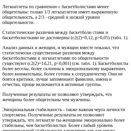
Легкоатлеты по сравнению с баскетболистами менее
общительны: только 1/3 легкоатлетов имеет выраженную
общительность, а 2/3 - средний и низкий уровни
общительности.
Статистические различия между баскетболи стами и
баскетболистками не достоверны (c2(2)=0,12, p>0,05) (табл. 1).
Анализ данных и женщин, и мужщин вместе показал, что
статистически существенные различия между
баскетболистами и легкоатлетами по общительности
существуют (c2(2)=14,21, p<0,001) (см. табл. 1). Баскетболисты
более веселы, более склонны к эмоциональному выражению,
более внимательны, более готовы к сотрудничеству. Они не
боятся критики, лучше запоминают фамилии, имена и
отчества, проще включаются в активные группы.
Полученные результаты не позволяют утверждать, что
женщины более общительны чем мужчины.
Эмоциональная стабильность - также важная черта личности
спортсмена. Полученные результаты не позволяют
утверждать, что легкоатле ты-женщины эмоционально более
стабильны, чем баскетболистки. Более слабый уровень
эмоциональной стабильности характерен для для шести