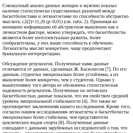
Совокупный анализ данных женщин и мужчин показал
наличие статистически существенных различий между
баскетболистами и легкоатлетами по способности абстрактно
мыслить: c2(2)=11,20 (p<0,01) (см. табл. 2). Принимая во
внимание информацию об абстрактном мышлении как о
личностном факторе, можно утверждать, что баскетболисты
являются более интеллектуально развиты, более
сообразительны, у них выше способность к обучению.
Легкоатлеты мыслят конкретнее, чаще предпочитают
буквальную интерпретацию.
Обсуждение результатов. Полученные нами данные
отличаются от данных, сделанных Ж. Касюлисом [7]. По его
данным, студентки эмоционально более устойчивы, а их
мышление более конкретно, чем у студентов. Однако у
вышеупомяну того автора не обозначена статистическая
надежность результатов. Полученные на литовских
баскетболистках данные показали, что им свойствен средний
уровень эмоциональной стабильности [4]. Это также не
противоречит заключениям нашего исследования. Кроме того,
согласно нашим исследованиям легкоатлеты и баскетболисты
эмоционально более стабильны, чем представители
циклических видов спорта [8]. Полученные данные
совпадают с данными зарубежных исследователей о том, что