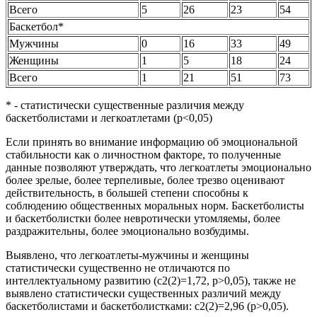
Всего
5
26
23
54
Баскетбол*
Мужчины
0
16
33
49
Женщины
1
5
18
24
Всего
1
21
51
73
* - статистически существенные различия между
баскетболистами и легкоатлетами (р<0,05)
Если принять во внимание информацию об эмоциональной
стабильности как о личностном факторе, то полученные
данные позволяют утверждать, что легкоатлеты эмоционально
более зрелые, более терпеливые, более трезво оценивают
действительность, в большей степени способны к
соблюдению общественных моральных норм. Баскетболисты
и баскетболистки более невротически утомляемы, более
раздражительны, более эмоционально возбудимы.
Выявлено, что легкоатлеты-мужчины и женщины
статистически существенно не отличаются по
интеллектуальному развитию (c2(2)=1,72, p>0,05), также не
выявлено статистически существенных различий между
баскетболистами и баскетболистками: c2(2)=2,96 (p>0,05).