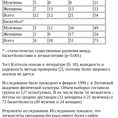
Мужчины
5
8
8
21
Женщины
7
13
13
33
Всего
12
12
21
54
Баскетбол*
Мужчины
3
12
34
49
Женщины
1
6
17
24
Всего
4
18
51
73
* - статистически существенные различия между
баскетболистами и легкоатлетами (р<0,001)
Тест Кэттелла описан в литературе [9, 10], валидность и
надежность метода проверены [2], поэтому более широкого
анализа не дается.
Исследование было проведено в феврале 1999 г. в Литовской
академии физической культуры. Объем выборки составила
группа из 127 испытуемых. В их числе были 54 легкоатлета -
бегуны на средние дистанции (33 женщины и 21 мужчина) и
73 баскетболиста (49 мужчин и 24 женщин).
Результаты исследования. Исследование показало, что
легкоатлеты (женщины-бегуны) имеют более слабую