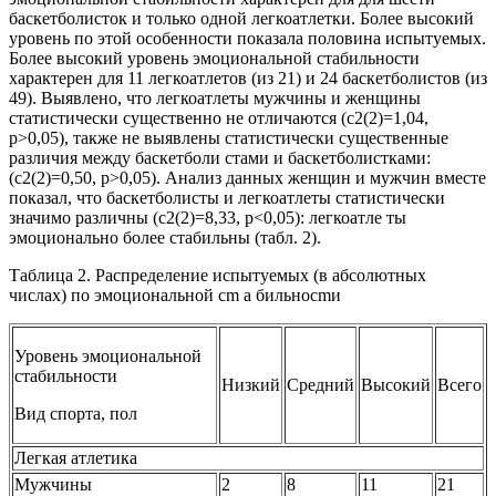
баскетболисток и только одной легкоатлетки. Более высокий
уровень по этой особенности показала половина испытуемых.
Более высокий уровень эмоциональной стабильности
характерен для 11 легкоатлетов (из 21) и 24 баскетболистов (из
49). Выявлено, что легкоатлеты мужчины и женщины
статистически существенно не отличаются (c2(2)=1,04,
p>0,05), также не выявлены статистически существенные
различия между баскетболи стами и баскетболистками:
(c2(2)=0,50, p>0,05). Анализ данных женщин и мужчин вместе
показал, что баскетболисты и легкоатлеты статистически
значимо различны (c2(2)=8,33, p<0,05): легкоатле ты
эмоционально более стабильны (табл. 2).
Таблица 2. Распределение испытуемых (в абсолютных
числах) по эмоциональной cm а бильноcmи
Уровень эмоциональной
стабильности
Низкий
Средний
Высокий
Всего
Вид спорта, пол
Легкая атлетика
Мужчины
2
8
11
21