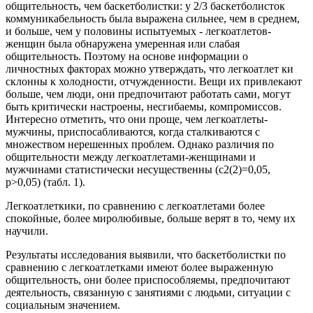
общительность, чем баскетболистки: у 2/3 баскетболисток
коммуникабельность была выражена сильнее, чем в среднем,
и больше, чем у половины испытуемых - легкоатлетов-
женщин была обнаружена умеренная или слабая
общительность. Поэтому на основе информации о
личностных факторах можно утверждать, что легкоатлет ки
склонны к холодности, отчужденности. Вещи их привлекают
больше, чем люди, они предпочитают работать сами, могут
быть критически настроены, несгибаемы, компромиссов.
Интересно отметить, что они проще, чем легкоатлеты-
мужчины, приспосабливаются, когда сталкиваются с
множеством нерешенных проблем. Однако различия по
общительности между легкоатлетами-женщинами и
мужчинами статистически несущественны (c2(2)=0,05,
p>0,05) (табл. 1).
Легкоатлеткики, по сравнению с легкоатлетами более
спокойные, более миролюбивые, больше верят в то, чему их
научили.
Результаты исследования выявили, что баскетболистки по
сравнению с легкоатлетками имеют более выраженную
общительность, они более приспособляемы, предпочитают
деятельность, связанную с занятиями с людьми, ситуации с
социальным значением.