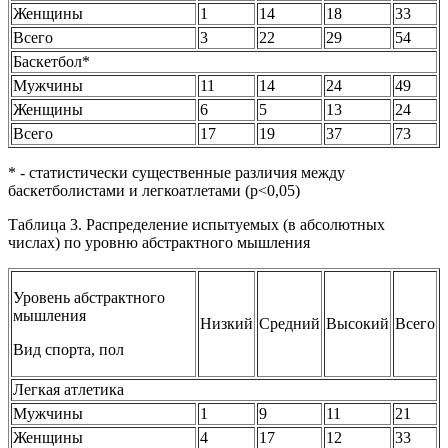
Женщины
1
14
18
33
Всего
3
22
29
54
Баскетбол*
Мужчины
11
14
24
49
Женщины
6
5
13
24
Всего
17
19
37
73
* - статистически существенные различия между
баскетболистами и легкоатлетами (р<0,05)
Таблица 3. Распределение испытуемых (в абсолютных
числах) по уровню абстрактного мышления
Уровень абстрактного
мышления
Низкий
Средний
Высокий
Всего
Вид спорта, пол
Легкая атлетика
Мужчины
1
9
11
21
Женщины
4
17
12
33