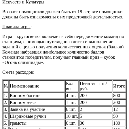
Искусств и Культуры
Возраст помощников должен быть от 18 лет, все помощники
должны быть ознакомлены с их предстоящей деятельностью.
Правила игры
:
Игра – кругосветка включает в себя передвижение команд по
станциям, с помощью путеводного листа и выполнение
заданий с целью получения количественных оценок (баллов).
Команда набравшая наибольшее количество баллов
становится победителем, получает главный приз – кубок
«Огонь олимпиады».
Смета расходов
:
Кол-
Цена за 1 шт./
№
Наименование
Итого
во
руб.
1.
Костюм богинь
4 шт.
200
800
2.
Костюм зевса
1 шт.
200
200
3.
Заявка на участие
6 шт.
2
12
4.
Шариковые ручки
10 шт.
5
50
5.
грамоты
6 шт.
30
180