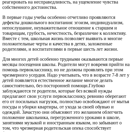
реагировать на несправедливость, на ущемление чувства
собственного достоинства.
В первые годы учебы особенно отчетливо проявляются
дефекты дошкольного воспитания: эгоизм, индивидуализм,
непослушание, неуважительное отношение к старшим и
товарищам, грубость, нечестность, безразличие к коллективу.
Вместе с тем, школьная жизнь позволяет выявить и многие
положительные черты и качества в детях, заложенные
родителями, и воспитателями в первые шесть лет жизни.
Для многих детей особенно трудными оказываются первые
месяцы посещения школы. Родители могут вовремя прийти на
помощь первокласснику, но не должны проявлять при этом
чрезмерного усердия. Надо учитывать, что в возрасте 7-8 лет у
детей появляется естественное желание многое делать
самостоятельно, без посторонней помощи.Глубоко
заблуждаются те родители, которые без всякой нужды
предлагают свои услуги первокласснику, ревниво оберегают
его от посильных нагрузок, полностью освобождают от мытья
посуды и уборки квартиры, от ухода за своей обувью и
одеждой. Зачастую они объясняют это желанием облегчить
положение школьника, перегруженного уроками в школе,
занятиями музыкой и иностранным языком, но забывают о
том, что чрезмерная родительская опека способствует