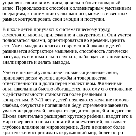
управлять своим вниманием, довольно богат словарный
запас. Первоклассник способен к элементарным умственным
операциям, к пониманию услышанного, может в известных
рамках контролировать свои эмоции и поступки.
В школе детей приучают к систематическому труду,
самостоятельности, прилежанию и аккуратности. Они учатся
пользоваться часами, ориентироваться во времени, ценить
его. Уже в младших классах современной школы у детей
развивается абстрактное мышление, способность логически
рассуждать и внимательно слушать, наблюдать и запоминать,
анализировать и делать выводы.
Учеба в школе обусловливает новые социальные связи,
прививает детям чувства дружбы и товарищества,
ответственности и долга перед коллективом. Жизненный
опыт школьника быстро обогащается, поэтому его отношение
к действительности становится более реальным и
конкретным. В 7-11 лет у детей появляются желание помочь
слабым, сочувствие попавшим в беду, стремление завоевать
уважение родителей, авторитет среди товарищей и педагогов.
Школа значительно расширяет кругозор ребенка, вводит его в
мир совершенно новых понятий и впечатлений, оказывает
глубокое влияние на мировоззрение. Дети начинают более
критически воспринимать окружающий мир, более остро