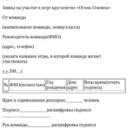
Заявка на участие в игре кругосветке «Огонь Олимпа»
От команды
(наименование команды, номер класса)
Руководитель команды(ФИО)
(адрес, телефон)
(указать название игры, в которой команда желает
участвовать)
« »
200__г.
Год
Дом.
Виза врача(печать
№
ФИО(полностью)
рождения
адрес
подпись)
Врач: к соревнования допущено _______ человек
Подпись ___________ расшифровка подписи
_____________________
Рук.команды__________ расшифровка подписи