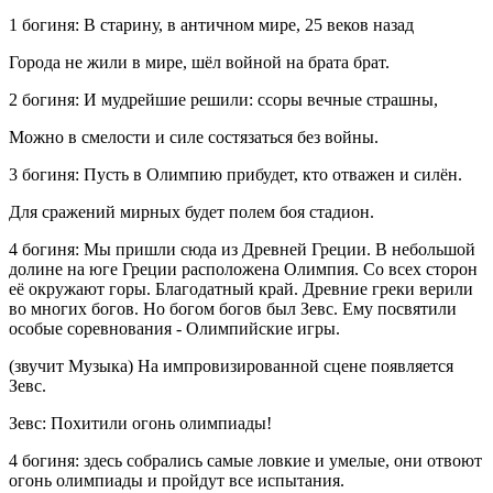
1 богиня: В старину, в античном мире, 25 веков назад
Города не жили в мире, шёл войной на брата брат.
2 богиня: И мудрейшие решили: ссоры вечные страшны,
Можно в смелости и силе состязаться без войны.
3 богиня: Пусть в Олимпию прибудет, кто отважен и силён.
Для сражений мирных будет полем боя стадион.
4 богиня: Мы пришли сюда из Древней Греции. В небольшой
долине на юге Греции расположена Олимпия. Со всех сторон
её окружают горы. Благодатный край. Древние греки верили
во многих богов. Но богом богов был Зевс. Ему посвятили
особые соревнования - Олимпийские игры.
(звучит Музыка) На импровизированной сцене появляется
Зевс.
Зевс: Похитили огонь олимпиады!
4 богиня: здесь собрались самые ловкие и умелые, они отвоют
огонь олимпиады и пройдут все испытания.