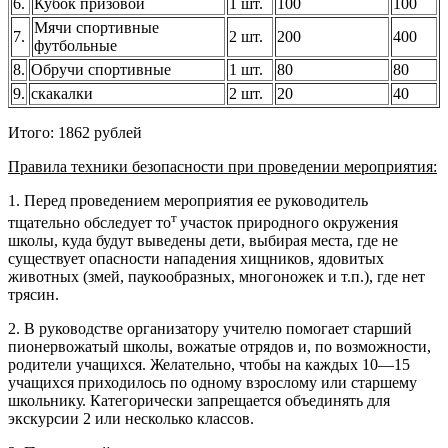
6.
Кубок призовой
1 шт.
100
100
Мячи спортивные
7.
2 шт.
200
400
футбольные
8.
Обручи спортивные
1 шт.
80
80
9.
скакалки
2 шт.
20
40
Итого: 1862 рублей
Правила техники безопасности при проведении мероприятия:
1. Перед проведением мероприятия ее руководитель
т
тщательно обследует то
участок природного окружения
школы, куда будут выведены дети, выбирая места, где не
существует опасности нападения хищников, ядовитых
животных (змей, паукообразных, многоножек и т.п.), где нет
трясин.
2. В руководстве организатору учителю помогает старший
пионервожатый школы, вожатые отрядов и, по возможности,
родители учащихся. Желательно, чтобы на каждых 10—15
учащихся приходилось по одному взрослому или старшему
школьнику. Категорически запрещается объединять для
экскурсии 2 или несколько классов.