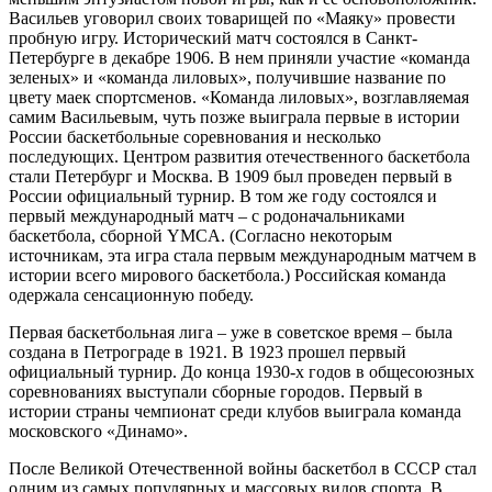
Васильев уговорил своих товарищей по «Маяку» провести
пробную игру. Исторический матч состоялся в Санкт-
Петербурге в декабре 1906. В нем приняли участие «команда
зеленых» и «команда лиловых», получившие название по
цвету маек спортсменов. «Команда лиловых», возглавляемая
самим Васильевым, чуть позже выиграла первые в истории
России баскетбольные соревнования и несколько
последующих. Центром развития отечественного баскетбола
стали Петербург и Москва. В 1909 был проведен первый в
России официальный турнир. В том же году состоялся и
первый международный матч – с родоначальниками
баскетбола, сборной YMCA. (Согласно некоторым
источникам, эта игра стала первым международным матчем в
истории всего мирового баскетбола.) Российская команда
одержала сенсационную победу.
Первая баскетбольная лига – уже в советское время – была
создана в Петрограде в 1921. В 1923 прошел первый
официальный турнир. До конца 1930-х годов в общесоюзных
соревнованиях выступали сборные городов. Первый в
истории страны чемпионат среди клубов выиграла команда
московского «Динамо».
После Великой Отечественной войны баскетбол в СССР стал
одним из самых популярных и массовых видов спорта. В