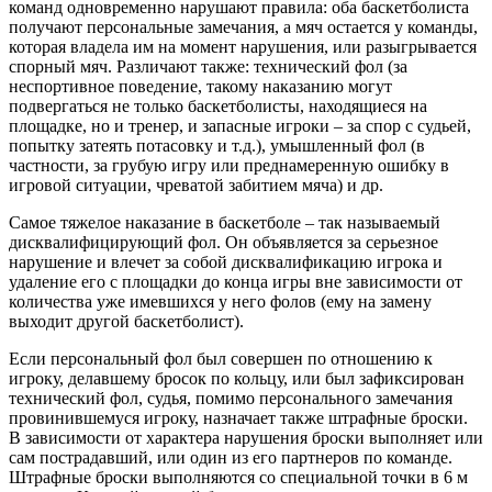
команд одновременно нарушают правила: оба баскетболиста
получают персональные замечания, а мяч остается у команды,
которая владела им на момент нарушения, или разыгрывается
спорный мяч. Различают также: технический фол (за
неспортивное поведение, такому наказанию могут
подвергаться не только баскетболисты, находящиеся на
площадке, но и тренер, и запасные игроки – за спор с судьей,
попытку затеять потасовку и т.д.), умышленный фол (в
частности, за грубую игру или преднамеренную ошибку в
игровой ситуации, чреватой забитием мяча) и др.
Самое тяжелое наказание в баскетболе – так называемый
дисквалифицирующий фол. Он объявляется за серьезное
нарушение и влечет за собой дисквалификацию игрока и
удаление его с площадки до конца игры вне зависимости от
количества уже имевшихся у него фолов (ему на замену
выходит другой баскетболист).
Если персональный фол был совершен по отношению к
игроку, делавшему бросок по кольцу, или был зафиксирован
технический фол, судья, помимо персонального замечания
провинившемуся игроку, назначает также штрафные броски.
В зависимости от характера нарушения броски выполняет или
сам пострадавший, или один из его партнеров по команде.
Штрафные броски выполняются со специальной точки в 6 м