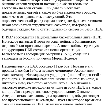
бывшие игроки устроили настоящие «баскетбольные
гастроли» по всей стране. Они давали несколько
показательных матчей в каком-нибудь маленьком городке,
после чего отправлялись в следующий. Этот
«просветительский рейд» сделал свое дело: бурными темпами
начал развиваться студенческий баскетбол, которому в
будущем суждено было стать подлинной сырьевой базой НБА.
В 1937 воссоздается Национальная баскетбольная лига (НБЛ).
Но вскоре началась Вторая мировая война, и большинство
игроков были призваны в армию. А после войны серьезную
конкуренцию НБЛ составила новая организация –
Баскетбольная ассоциация Америки (БАА), созданная
выходцем из России по имени Морис Подолов.
Первоначально в БАA состояло 11 клубов. Первый матч
прошел 1 ноября 1946, а первым чемпионом Ассоциации
стала команда «Филадельфия уорриорз» (ныне «Голден стэйт
уорриорз»). Чемпионат был организован настолько четко, а
интерес к нему был столь огромен, что в БAA начали в
массовом порядке переходить лучшие игроки НБЛ, и в конце
концов Лига прекратила свое существование. Отныне в
Америке оставалась лишь одна организация, объединяющая
все профессиональные команды. Спустя некоторое время она
сменила название на НБА, известное теперь любителям