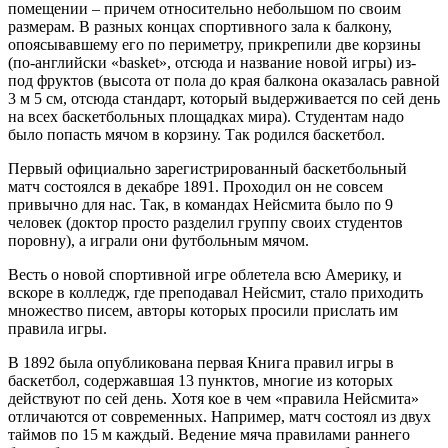
помещении – причем относительно небольшом по своим
размерам. В разных концах спортивного зала к балкону,
опоясывавшему его по периметру, прикрепили две корзины
(по-английски «basket», отсюда и название новой игры) из-
под фруктов (высота от пола до края балкона оказалась равной
3 м 5 см, отсюда стандарт, который выдерживается по сей день
на всех баскетбольных площадках мира). Студентам надо
было попасть мячом в корзину. Так родился баскетбол.
Первый официально зарегистрированный баскетбольный
матч состоялся в декабре 1891. Проходил он не совсем
привычно для нас. Так, в командах Нейсмита было по 9
человек (доктор просто разделил группу своих студентов
поровну), а играли они футбольным мячом.
Весть о новой спортивной игре облетела всю Америку, и
вскоре в колледж, где преподавал Нейсмит, стало приходить
множество писем, авторы которых просили прислать им
правила игры.
В 1892 была опубликована первая Книга правил игры в
баскетбол, содержавшая 13 пунктов, многие из которых
действуют по сей день. Хотя кое в чем «правила Нейсмита»
отличаются от современных. Например, матч состоял из двух
таймов по 15 м каждый. Ведение мяча правилами раннего