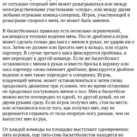
от ситуации спорный мяч может разыгрываться или между
непосредственными участниками «спора», или между двумя
любыми игроками команд-соперниц. Игрок, участвующий в
розыгрыше спорного мяча, не может быть заменен.
В баскетбольных правилах есть несколько ограничений,
касающихся техники ведения мяча. После дриблинга игрок
может сделать только два шага с мячом в руках, не ударяя им о
пол. Затем он должен или бросить мяч в кольцо, или отдать
партнеру. В случае третьего шага фиксируется пробежка, и
мяч переходит к другой команде. Если же баскетболист
остановился с мячом в руках и вместо броска в корзину или
паса партнеру снова начинает дриблинг, фиксируется двойное
ведение и мяч также переходит к сопернику. Игрок,
владеющий мячом, может останавливаться и затем снова
продолжать движение при условии, что во время остановки
он продолжал постукивать мячом о пол. Мяч в баскетболе
можно вести поочередно то одной, то другой рукой, но не
двумя руками сразу. Если игрок получил мяч, стоя на месте,
или остановился после того, как получил мяч, ему не
разрешается отрывать от пола опорную ногу раньше, чем он
выпустит мяч из рук.
От каждой команды на площадке выступают одновременно
пять игроков, еще пять-семь баскетболистов находятся во