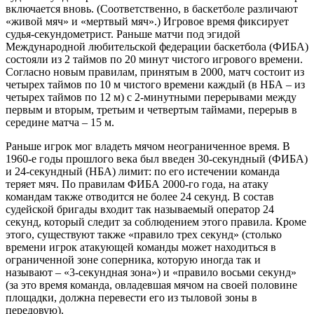
включается вновь. (Соответственно, в баскетболе различают
«живой мяч» и «мертвый мяч».) Игровое время фиксирует
судья-секундометрист. Раньше матчи под эгидой
Международной любительской федерации баскетбола (ФИБА)
состояли из 2 таймов по 20 минут чистого игрового времени.
Согласно новым правилам, принятым в 2000, матч состоит из
четырех таймов по 10 м чистого времени каждый (в НБА – из
четырех таймов по 12 м) с 2-минутными перерывами между
первым и вторым, третьим и четвертым таймами, перерыв в
середине матча – 15 м.
Раньше игрок мог владеть мячом неограниченное время. В
1960-е годы прошлого века был введен 30-секундный (ФИБА)
и 24-секундный (НБА) лимит: по его истечении команда
теряет мяч. По правилам ФИБА 2000-го года, на атаку
командам также отводится не более 24 секунд. В состав
судейской бригады входит так называемый оператор 24
секунд, который следит за соблюдением этого правила. Кроме
этого, существуют также «правило трех секунд» (столько
времени игрок атакующей команды может находиться в
ограниченной зоне соперника, которую иногда так и
называют – «3-секундная зона») и «правило восьми секунд»
(за это время команда, овладевшая мячом на своей половине
площадки, должна перевести его из тыловой зоны в
передовую).