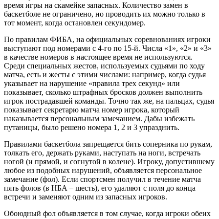
время игры на скамейке запасных. Количество замен в
баскетболе не ограничено, но проводить их можно только в
тот момент, когда остановлен секундомер.
По правилам ФИБА, на официальных соревнованиях игроки
выступают под номерами с 4-го по 15-й. Числа «1», «2» и «3»
в качестве номеров в настоящее время не используются.
Среди специальных жестов, используемых судьями по ходу
матча, есть и жесты с этими числами: например, когда судья
указывает на нарушение «правила трех секунд» или
показывает, сколько штрафных бросков должен выполнить
игрок пострадавшей команды. Точно так же, на пальцах, судья
показывает секретарю матча номер игрока, который
наказывается персональным замечанием. Дабы избежать
путаницы, было решено номера 1, 2 и 3 упразднить.
Правилами баскетбола запрещается бить соперника по рукам,
толкать его, держать руками, наступать на ноги, встречать
ногой (и прямой, и согнутой в колене). Игроку, допустившему
любое из подобных нарушений, объявляется персональное
замечание (фол). Если спортсмен получил в течение матча
пять фолов (в НБА – шесть), его удаляют с поля до конца
встречи и заменяют одним из запасных игроков.
Обоюдный фол объявляется в том случае, когда игроки обеих