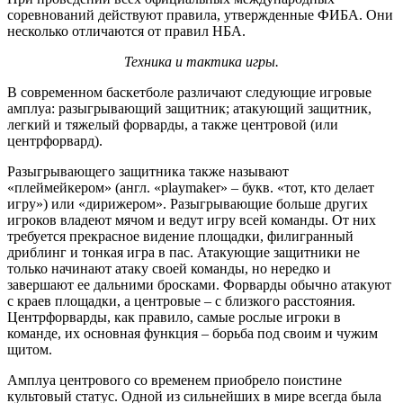
соревнований действуют правила, утвержденные ФИБА. Они
несколько отличаются от правил НБА.
Техника и тактика игры.
В современном баскетболе различают следующие игровые
амплуа: разыгрывающий защитник; атакующий защитник,
легкий и тяжелый форварды, а также центровой (или
центрфорвард).
Разыгрывающего защитника также называют
«плеймейкером» (англ. «playmaker» – букв. «тот, кто делает
игру») или «дирижером». Разыгрывающие больше других
игроков владеют мячом и ведут игру всей команды. От них
требуется прекрасное видение площадки, филигранный
дриблинг и тонкая игра в пас. Атакующие защитники не
только начинают атаку своей команды, но нередко и
завершают ее дальними бросками. Форварды обычно атакуют
с краев площадки, а центровые – с близкого расстояния.
Центрфорварды, как правило, самые рослые игроки в
команде, их основная функция – борьба под своим и чужим
щитом.
Амплуа центрового со временем приобрело поистине
культовый статус. Одной из сильнейших в мире всегда была