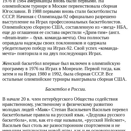
1976 и 1984 американцы вновь были первыми. На
олимпийском турнире в Москве первенствовала сборная
Югославии. В 1988 первыми вновь стали баскетболисты
СССР. Начиная с Олимпиады-92 официально разрешено
выступление на Играх профессиональных баскетболистов.
Олимпийскую сборную США, составленную из «звезд» НБА,
еще до оглашения ее состава окрестили «Дрим-тим» (англ.
«dream-team» – букв. команда-мечта). Она полностью
оправдала надежды своих поклонников и одержала
убедительную победу на Играх-92. Свой успех «команда-
мечта» повторила и на двух последующих Играх.
Женский баскетбол впервые был включен в олимпийскую
программу в 1976 на Играх в Монреале. Первой тогда, как
затем и на Играх 1980 и 1992, была сборная СССР. Все
остальные олимпийские турниры выигрывала сборная США.
Баскетбол в России.
В начале 20 в. член петербургского Общества содействия
нравственному, умственному и физическому развитию
молодых людей «Маяк» Степан Васильевич Васильев перевел
баскетбольные правила на русский язык. «Дедушка русского
баскетбола», или, как его еще называли, «русский Нейсмит»,
Васильев был столь же разносторонним спортсменом и не
меньшим энтузиастом новой игры, как и ее основоположник.