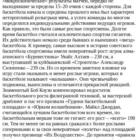
«микроскопические» результаты матчей, нередко не
выходившие за пределы 15–20 очков с каждой стороны. Для
баскетбола начала и середины прошлого века был характерен
неторопливый розыгрыш мяча, а успех команды во многом
определялся индивидуальными действиями ведущих игроков.
Как правило, это были самые рослые спортсмены. Долгое
время баскетбол считался исключительно спортом гигантов.
Их действительно немало среди бывших и нынешних «звезд»
баскетбола. К примеру, самые высокие в истории советского
баскетбола спортсмены имели невероятный рост: игрок алма-
атинского «Буревестника» Увайс Ахтаев – 238 см, а
выступавший за куйбышевский «Строитель» Александр
Сизоненко – 239 см. Но со временем заметное влияние на
игру стали оказывать и менее рослые игроки, которых в
баскетболе называют «малышами». Они чрезвычайно
подвижны, выносливы и отличаются прекрасной реакцией.
Знаменитый Боб Коузи компенсировал недостаток
баскетбольного роста филигранной техникой, за мастерский
дриблинг и пас его прозвали «Гудини баскетбольной
площадки» и «Юрким волшебником». Майкл Джордан,
считающийся лучшим баскетболистом всех времен, по
баскетбольным меркам тоже не гигант: его рост – «всего» 198
см. Тем не менее он на равных сражался с более рослыми
соперниками и за свои невероятные «полеты» над площадкой
получил прозвище «Их Воздушество». До принятия «правила