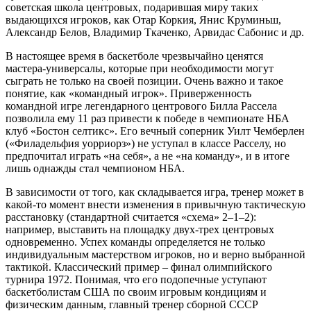
советская школа центровых, подарившая миру таких
выдающихся игроков, как Отар Коркия, Янис Круминьш,
Александр Белов, Владимир Ткаченко, Арвидас Сабонис и др.
В настоящее время в баскетболе чрезвычайно ценятся
мастера-универсалы, которые при необходимости могут
сыграть не только на своей позиции. Очень важно и такое
понятие, как «командный игрок». Приверженность
командной игре легендарного центрового Билла Рассела
позволила ему 11 раз привести к победе в чемпионате НБА
клуб «Бостон селтикс». Его вечный соперник Уилт Чемберлен
(«Филадельфия уорриорз») не уступал в классе Расселу, но
предпочитал играть «на себя», а не «на команду», и в итоге
лишь однажды стал чемпионом НБА.
В зависимости от того, как складывается игра, тренер может в
какой-то момент внести изменения в привычную тактическую
расстановку (стандартной считается «схема» 2–1–2):
например, выставить на площадку двух-трех центровых
одновременно. Успех команды определяется не только
индивидуальным мастерством игроков, но и верно выбранной
тактикой. Классический пример – финал олимпийского
турнира 1972. Понимая, что его подопечные уступают
баскетболистам США по своим игровым кондициям и
физическим данным, главный тренер сборной СССР