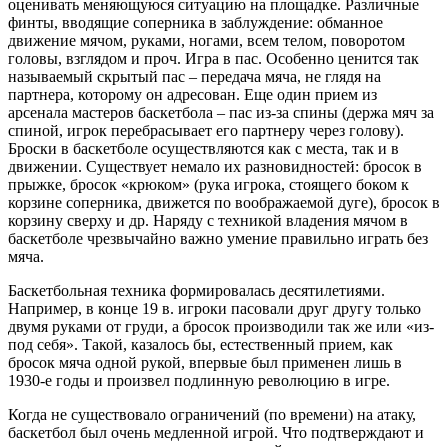
оценивать меняющуюся ситуацию на площадке. Различные
финты, вводящие соперника в заблуждение: обманное
движение мячом, руками, ногами, всем телом, поворотом
головы, взглядом и проч. Игра в пас. Особенно ценится так
называемый скрытый пас – передача мяча, не глядя на
партнера, которому он адресован. Еще один прием из
арсенала мастеров баскетбола – пас из-за спины (держа мяч за
спиной, игрок перебрасывает его партнеру через голову).
Броски в баскетболе осуществляются как с места, так и в
движении. Существует немало их разновидностей: бросок в
прыжке, бросок «крюком» (рука игрока, стоящего боком к
корзине соперника, движется по воображаемой дуге), бросок в
корзину сверху и др. Наряду с техникой владения мячом в
баскетболе чрезвычайно важно умение правильно играть без
мяча.
Баскетбольная техника формировалась десятилетиями.
Например, в конце 19 в. игроки пасовали друг другу только
двумя руками от груди, а бросок производили так же или «из-
под себя». Такой, казалось бы, естественный прием, как
бросок мяча одной рукой, впервые был применен лишь в
1930-е годы и произвел подлинную революцию в игре.
Когда не существовало ограничений (по времени) на атаку,
баскетбол был очень медленной игрой. Что подтверждают и