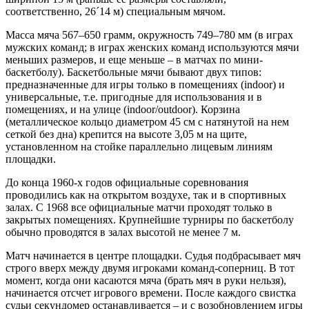
соответственно, 26´14 м) специальным мячом.
Масса мяча 567–650 грамм, окружность 749–780 мм (в играх
мужских команд; в играх женских команд используются мячи
меньших размеров, и еще меньше – в матчах по мини-
баскетболу). Баскетбольные мячи бывают двух типов:
предназначенные для игры только в помещениях (indoor) и
универсальные, т.е. пригодные для использования и в
помещениях, и на улице (indoor/outdoor). Корзина
(металлическое кольцо диаметром 45 см с натянутой на нем
сеткой без дна) крепится на высоте 3,05 м на щите,
установленном на стойке параллельно лицевым линиям
площадки.
До конца 1960-х годов официальные соревнования
проводились как на открытом воздухе, так и в спортивных
залах. С 1968 все официальные матчи проходят только в
закрытых помещениях. Крупнейшие турниры по баскетболу
обычно проводятся в залах высотой не менее 7 м.
Матч начинается в центре площадки. Судья подбрасывает мяч
строго вверх между двумя игроками команд-соперниц. В тот
момент, когда они касаются мяча (брать мяч в руки нельзя),
начинается отсчет игрового времени. После каждого свистка
судьи секундомер останавливается – и с возобновлением игры