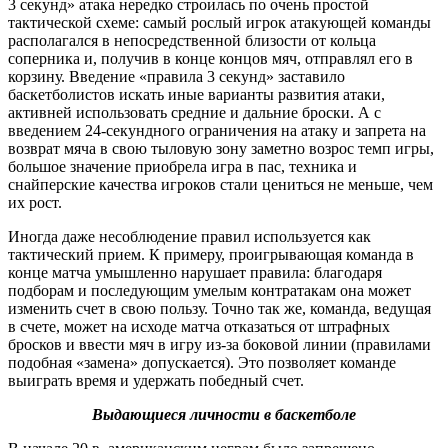
3 секунд» атака нередко строилась по очень простой
тактической схеме: самый рослый игрок атакующей команды
располагался в непосредственной близости от кольца
соперника и, получив в конце концов мяч, отправлял его в
корзину. Введение «правила 3 секунд» заставило
баскетболистов искать иные варианты развития атаки,
активней использовать средние и дальние броски. А с
введением 24-секундного ограничения на атаку и запрета на
возврат мяча в свою тыловую зону заметно возрос темп игры,
большое значение приобрела игра в пас, техника и
снайперские качества игроков стали цениться не меньше, чем
их рост.
Иногда даже несоблюдение правил используется как
тактический прием. К примеру, проигрывающая команда в
конце матча умышленно нарушает правила: благодаря
подборам и последующим умелым контратакам она может
изменить счет в свою пользу. Точно так же, команда, ведущая
в счете, может на исходе матча отказаться от штрафных
бросков и ввести мяч в игру из-за боковой линии (правилами
подобная «замена» допускается). Это позволяет команде
выиграть время и удержать победный счет.
Выдающиеся личности в баскетболе