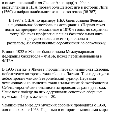
в ислам носивший имя Льюис Алсиндор) за 20 лет
выступлений в НБА провел больше всех игр в истории Лиги
(1560) и набрал наибольшее количество очков (38 387).
В 1997 в США по примеру НБА была создана Женская
национальная баскетбольная ассоциация. (Первая такая
попытка предпринималась еще в 1970-е годы, но созданная
тогда Женская профессиональная баскетбольная лига
просуществовала всего три сезона и
распалась).
Международные соревнования по баскетболу.
В июне 1932 в Женеве была создана Международная
федерация баскетбола – ФИББ, позже переименованная в
ФИБА.
В 1935 там же, в Женеве, прошел первый чемпионат Европы,
победителем которого стала сборная Латвии. Три года спустя
дебютировал женский европейский турнир. Первыми
чемпионками континента стали итальянские баскетболистки.
Сейчас европейские чемпионаты проводятся раз в два года.
Чаще всех победу на них одерживали советские сборные:
мужская – 14 раз, женская – 20.
Чемпионаты мира для мужских сборных проводятся с 1950,
для женских – с 1953. Первыми в истории чемпионами мира