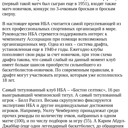
(первый такой матч был сыгран еще в 1951), входят также
матч новичков, конкурс по 3-очковым броскам и броскам
сверху.
В настоящее время НБА считается самой преуспевающей из
всех профессиональных спортивных организаций в мире.
Руководство НБА стремится поддерживать интерес к
чемпионату Ассоциации при помощи всевозможных
организационных мер. Одна из них – система драфта,
установленная еще в 1940-е годы. Ежегодно клубы
пополняют свои ряды за счет новичков, при этом схема
драфта такова, что самый слабый на данный момент клуб
имеет больше шансов приобрести сильнейшего из
баскетболистов-новичков. По современным правилам, в
драфте могут участвовать игроки, которым уже исполнилось
18 лет.
Самый титулованный клуб НБА – «Бостон селтикс», 16 раз
выигрывавший чемпионский титул. А самый титулованный
игрок – Билл Рассел. Весьма скрупулезно фиксируются
экспертами НБА и другие индивидуальные достижения
игроков. Например, Уилту Чемберлену принадлежат среди
прочих рекорды по количеству очков, набранных в одном
матче (100), и по числу подборов за игру (55). А Карим Абдул-
Джаббар (еще один легендарный баскетболист, до обращения