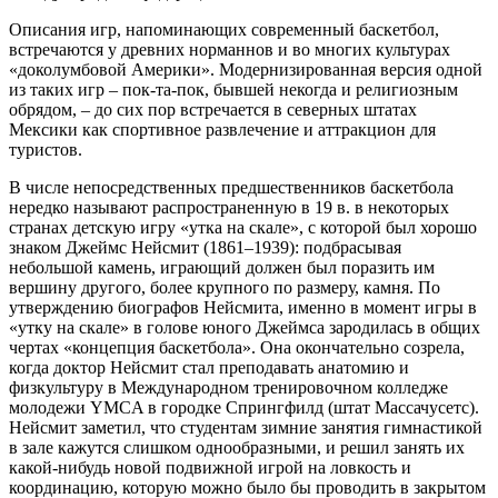
Описания игр, напоминающих современный баскетбол,
встречаются у древних норманнов и во многих культурах
«доколумбовой Америки». Модернизированная версия одной
из таких игр – пок-та-пок, бывшей некогда и религиозным
обрядом, – до сих пор встречается в северных штатах
Мексики как спортивное развлечение и аттракцион для
туристов.
В числе непосредственных предшественников баскетбола
нередко называют распространенную в 19 в. в некоторых
странах детскую игру «утка на скале», с которой был хорошо
знаком Джеймс Нейсмит (1861–1939): подбрасывая
небольшой камень, играющий должен был поразить им
вершину другого, более крупного по размеру, камня. По
утверждению биографов Нейсмита, именно в момент игры в
«утку на скале» в голове юного Джеймса зародилась в общих
чертах «концепция баскетбола». Она окончательно созрела,
когда доктор Нейсмит стал преподавать анатомию и
физкультуру в Международном тренировочном колледже
молодежи YMCA в городке Спрингфилд (штат Массачусетс).
Нейсмит заметил, что студентам зимние занятия гимнастикой
в зале кажутся слишком однообразными, и решил занять их
какой-нибудь новой подвижной игрой на ловкость и
координацию, которую можно было бы проводить в закрытом