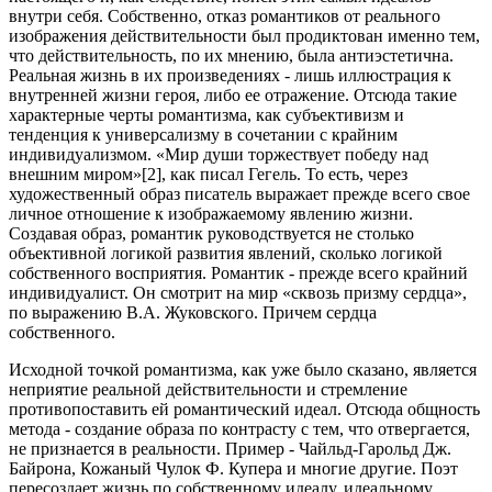
внутри себя. Собственно, отказ романтиков от реального
изображения действительности был продиктован именно тем,
что действительность, по их мнению, была антиэстетична.
Реальная жизнь в их произведениях - лишь иллюстрация к
внутренней жизни героя, либо ее отражение. Отсюда такие
характерные черты романтизма, как субъективизм и
тенденция к универсализму в сочетании с крайним
индивидуализмом. «Мир души торжествует победу над
внешним миром»[2], как писал Гегель. То есть, через
художественный образ писатель выражает прежде всего свое
личное отношение к изображаемому явлению жизни.
Создавая образ, романтик руководствуется не столько
объективной логикой развития явлений, сколько логикой
собственного восприятия. Романтик - прежде всего крайний
индивидуалист. Он смотрит на мир «сквозь призму сердца»,
по выражению В.А. Жуковского. Причем сердца
собственного.
Исходной точкой романтизма, как уже было сказано, является
неприятие реальной действительности и стремление
противопоставить ей романтический идеал. Отсюда общность
метода - создание образа по контрасту с тем, что отвергается,
не признается в реальности. Пример - Чайльд-Гарольд Дж.
Байрона, Кожаный Чулок Ф. Купера и многие другие. Поэт
пересоздает жизнь по собственному идеалу, идеальному