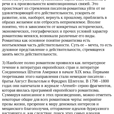
речи и к произвольности композиционных связей. Это
проистекает из стремления писателя-романтика уйти от не
удовлетворяющей его действительности, ускорить ее
развитие, или, наоборот, вернуть к прошлому, приблизить в
образах желаемое или отбросить неприемлемое. Вполне
понятно, что в зависимости от конкретных исторических,
экономических, географических и прочих условий характер
романтизма менялся, возникали различные его виды.
Романтика как основное понятие романтизма есть
неотъемлемая часть действительности. Суть ее – мечта, то есть
духовное представление о действительности, стремящееся
занять место действительности.
3) Наиболее полно романтизм проявился как литературное
течение в литературах европейских стран и литературе
Соединенных Штатов Америки в начале XIX века. Первыми
теоретиками этого направления стали немецкие писатели -
братья Август Вильгельм и Фридрих Шлегели. В 1798 –1800
годах они напечатали в журнале «Атеней» серию фрагментов,
которая явилась программой европейского романтизма.
Суммируя написанное в этих произведениях, можно отметить
некоторые общие для всех романтиков черты: неприятие
прозы жизни, презрение к миру денежных интересов и
мещанского благополучия, отторжение идеалов буржуазного
настоящего и, как следствие, поиск этих самых идеалов