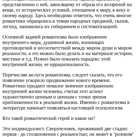
представлению о ней, зависящему от образа его воззрений на
вещи, от исторических условий, отношения к миру, к веку и
своему народу. Здесь необходимо отметить, что очень многие
романтики обращались к темам народных преданий, сказок,
легенд, занимались их собиранием и систематизацией.
Основной задачей романтизма было изображение
внутреннего мира, душевной жизни, вопиющих
противоречий и несоответствий между миром души и миром
реальности, а это можно было делать и на материале истории,
мистики и т.д. Нужно было показать парадокс этой
внутренней жизни, ее иррациональность.
Перечисляя заслуги романтизма, следует сказать, что его
появление ускорило продвижение нового времени.
Романтики придают немалое значение изображению
внутренней жизни человека, считая этот аспект
художественно ценным и ценным с точки зрения
приближенности к реальной жизни. Именно с романтизма в
литературе начинает появляться настоящий психологизм.
Кто такой романтический герой и каков он?
Это индивидуалист. Сверхчеловек, проживший две стадии:
первая - до столкновения с реальностью; он живет в ‘розовом’