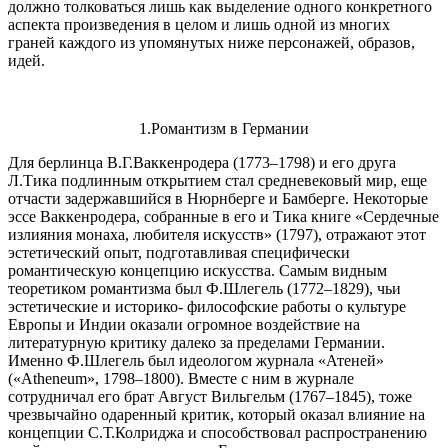
должно толковаться лишь как выделение одного конкретного
аспекта произведения в целом и лишь одной из многих
граней каждого из упомянутых ниже персонажей, образов,
идей.
1.Романтизм в Германии
Для берлинца В.Г.Ваккенродера (1773–1798) и его друга
Л.Тика подлинным открытием стал средневековый мир, еще
отчасти задержавшийся в Нюрнберге и Бамберге. Некоторые
эссе Ваккенродера, собранные в его и Тика книге «Сердечные
излияния монаха, любителя искусств» (1797), отражают этот
эстетический опыт, подготавливая специфически
романтическую концепцию искусства. Самым видным
теоретиком романтизма был Ф.Шлегель (1772–1829), чьи
эстетические и историко- философские работы о культуре
Европы и Индии оказали огромное воздействие на
литературную критику далеко за пределами Германии.
Именно Ф.Шлегель был идеологом журнала «Атеней»
(«Atheneum», 1798–1800). Вместе с ним в журнале
сотрудничал его брат Август Вильгельм (1767–1845), тоже
чрезвычайно одаренный критик, который оказал влияние на
концепции С.Т.Колриджа и способствовал распространению