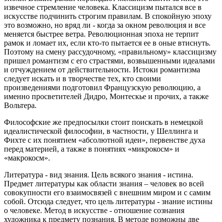
извечное стремление человека. Классицизм пытался все в
искусстве подчинить строгим правилам. В спокойную эпоху
это возможно, но вряд ли - когда за окном революция и все
меняется быстрее ветра. Революционная эпоха не терпит
рамок и ломает их, если кто-то пытается ее в оные втиснуть.
Поэтому на смену рассудочному, «правильному» классицизму
пришел романтизм с его страстями, возвышенными идеалами
и отчуждением от действительности. Истоки романтизма
следует искать и в творчестве тех, кто своими
произведениями подготовил Французскую революцию, а
именно просветителей Дидро, Монтескье и прочих, а также
Вольтера.
Философские же предпосылки стоит поискать в немецкой
идеалистической философии, в частности, у Шеллинга и
Фихте с их понятием «абсолютной идеи», первенстве духа
перед материей, а также в понятиях «микрокосм» и
«макрокосм».
Литература - вид знания. Цель всякого знания - истина.
Предмет литературы как области знания – человек во всей
совокупности его взаимосвязей с внешним миром и с самим
собой. Отсюда следует, что цель литературы - знание истины
о человеке. Метод в искусстве - отношение сознания
художника к предмету познания. В методе возможны две