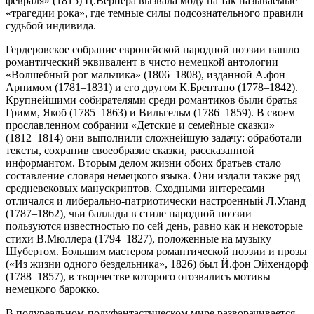
февраля» (1815) Ц.Вернера вызвала моду на так называемые
«трагедии рока», где темные силы подсознательного правили
судьбой индивида.
Гердеровское собрание европейской народной поэзии нашло
романтический эквивалент в чисто немецкой антологии
«Волшебный рог мальчика» (1806–1808), изданной А.фон
Арнимом (1781–1831) и его другом К.Брентано (1778–1842).
Крупнейшими собирателями среди романтиков были братья
Гримм, Якоб (1785–1863) и Вильгельм (1786–1859). В своем
прославленном собрании «Детские и семейные сказки»
(1812–1814) они выполнили сложнейшую задачу: обработали
тексты, сохранив своеобразие сказки, рассказанной
информантом. Вторым делом жизни обоих братьев стало
составление словаря немецкого языка. Они издали также ряд
средневековых манускриптов. Сходными интересами
отличался и либерально-патриотически настроенный Л.Уланд
(1787–1862), чьи баллады в стиле народной поэзии
пользуются известностью по сей день, равно как и некоторые
стихи В.Мюллера (1794–1827), положенные на музыку
Шубертом. Большим мастером романтической поэзии и прозы
(«Из жизни одного бездельника», 1826) был Й.фон Эйхендорф
(1788–1857), в творчестве которого отозвались мотивы
немецкого барокко.
В полуреальном-полуфантастическом мире разворачивается