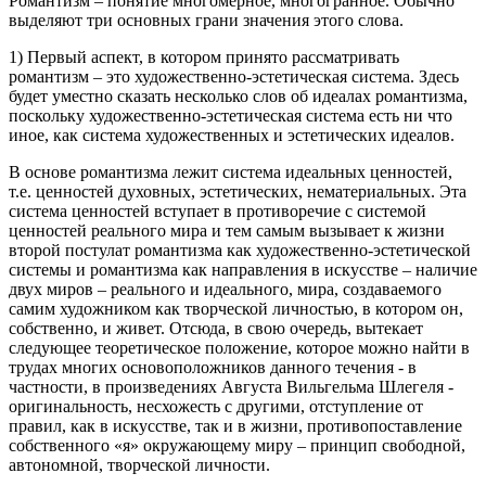
Романтизм – понятие многомерное, многогранное. Обычно
выделяют три основных грани значения этого слова.
1) Первый аспект, в котором принято рассматривать
романтизм – это художественно-эстетическая система. Здесь
будет уместно сказать несколько слов об идеалах романтизма,
поскольку художественно-эстетическая система есть ни что
иное, как система художественных и эстетических идеалов.
В основе романтизма лежит система идеальных ценностей,
т.е. ценностей духовных, эстетических, нематериальных. Эта
система ценностей вступает в противоречие с системой
ценностей реального мира и тем самым вызывает к жизни
второй постулат романтизма как художественно-эстетической
системы и романтизма как направления в искусстве – наличие
двух миров – реального и идеального, мира, создаваемого
самим художником как творческой личностью, в котором он,
собственно, и живет. Отсюда, в свою очередь, вытекает
следующее теоретическое положение, которое можно найти в
трудах многих основоположников данного течения - в
частности, в произведениях Августа Вильгельма Шлегеля -
оригинальность, несхожесть с другими, отступление от
правил, как в искусстве, так и в жизни, противопоставление
собственного «я» окружающему миру – принцип свободной,
автономной, творческой личности.