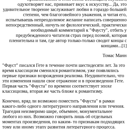
одухотворяет нас, прививает вкус к искусству... Да, это
удивительное творение заслуживает любви в гораздо большей
степени, чем благоговейного уважения, и читая его,
испытываешь непреодолимое желание написать совершенно
непосредственный, ничуть не филологический, практически
необходимый комментарий к "Фаусту", отбить у
предубежденного читателя страх перед поэмой, которая
пленительна и там, где автор только-только сводит концы с
концами...[1]
Томас Манн
"Фауст" писался Гете в течение почти шестидесяти лет. За это
время классицизм сменился романтизмом, уже появлялись
первые признаки возрождения реализма. Неудивительно, что
эти изменения нашли свое отражение и в произведении Гете.
Первая часть "Фауста" по времени соответствует эпохе
классицизма, вторая же часть ближе к романтизму.
Конечно, вряд ли возможно поместить "Фауста" в рамки
какого-либо одного литературного направления или течения.
Трагедия неизмеримо шире, объемнее, монументальнее
любого из них. Возможно говорить лишь об отдельных
моментах произведения, по каким- то признакам подходящих
тому или иному этапу развития литературного процесса.