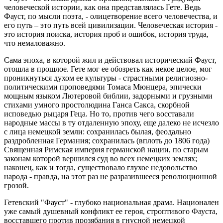
человеческой истории, как она представлялась Гете. Ведь
Фауст, по мысли поэта, - олицетворение всего человечества, и
его путь – это путь всей цивилизации. Человеческая история -
это история поиска, история проб и ошибок, история труда,
что немаловажно.
Сама эпоха, в которой жил и действовал исторический Фауст,
отошла в прошлое. Гете мог ее обозреть как некое целое, мог
проникнуться духом ее культуры - страстными религиозно-
политическими проповедями Томаса Мюнцера, эпически
мощным языком Лютеровой библии, задорными и грузными
стихами умного простолюдина Ганса Сакса, скорбной
исповедью рыцаря Геца. Но то, против чего восставали
народные массы в ту отдаленную эпоху, еще далеко не исчезло
с лица немецкой земли: сохранилась былая, феодально
раздробленная Германия; сохранилась (вплоть до 1806 года)
Священная Римская империя германской нации, по старым
законам которой вершился суд во всех немецких землях;
наконец, как и тогда, существовало глухое недовольство
народа - правда, на этот раз не разразившееся революционной
грозой.
Гетевский "Фауст" - глубоко национальная драма. Национален
уже самый душевный конфликт ее героя, строптивого Фауста,
восставшего против прозябания в гнусной немецкой