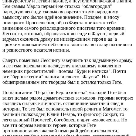
эпикурейству и легкой наживе, а неутолимой жаждой знания.
Тем самым Марло первый не столько "облагородил"
народную легенду, сколько возвратил этому народному
вымыслу его былое идейное значение. Позднее, в эпоху
немецкого Просвещения, образ Фауста привлек к себе
внимание самого революционного писателя того времени,
Лессинга, который, обращаясь к легенде о Фаусте, первый
задумал окончить драму не низвержением героя в ад, а
громким ликованием небесного воинства во славу пытливого
и ревностного искателя истины.
Смерть помешала Лессингу завершить так задуманную драму,
и ее тема перешла по наследству к младшему поколению
немецких просветителей - поэтам "Бури и натиска". Почти
все "бурные гении" написали своего "Фауста". Но
общепризнанным его творцом был и остался только Гете.
По написании "Геца фон Берлихингена" молодой Гете был
занят целым рядом драматических замыслов, героями которых
являлись сильные личности, оставившие заметный след в
истории. То это был основатель новой религии Магомет, то
великий полководец Юлий Цезарь, то философ Сократ, то
легендарный Прометей, богоборец и друг человечества. Но
все эти образы великих героев, которые Гете
противопоставлял жалкой немецкой действительности,