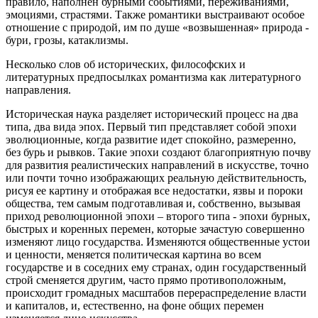
правило, наполнен бурными событиями, переживаниями,
эмоциями, страстями. Также романтики выстраивают особое
отношение с природой, им по душе «возвышенная» природа -
бури, грозы, катаклизмы.
Несколько слов об исторических, философских и
литературных предпосылках романтизма как литературного
направления.
Историческая наука разделяет исторический процесс на два
типа, два вида эпох. Первый тип представляет собой эпохи
эволюционные, когда развитие идет спокойно, размеренно,
без бурь и рывков. Такие эпохи создают благоприятную почву
для развития реалистических направлений в искусстве, точно
или почти точно изображающих реальную действительность,
рисуя ее картину и отображая все недостатки, язвы и пороки
общества, тем самым подготавливая и, собственно, вызывая
приход революционной эпохи – второго типа - эпохи бурных,
быстрых и коренных перемен, которые зачастую совершенно
изменяют лицо государства. Изменяются общественные устои
и ценности, меняется политическая картина во всем
государстве и в соседних ему странах, один государственный
строй сменяется другим, часто прямо противоположным,
происходит громадных масштабов перераспределение власти
и капиталов, и, естественно, на фоне общих перемен