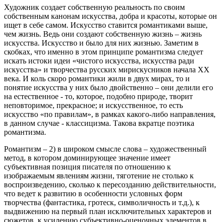
Художник создает собственную реальность по своим
собственным канонам искусства, добра и красоты, которые он
ищет в себе самом. Искусство ставится романтиками выше,
чем жизнь. Ведь они создают собственную жизнь – жизнь
искусства. Искусство и было для них жизнью. Заметим в
скобках, что именно в этом принципе романтизма следует
искать истоки идеи «чистого искусства, искусства ради
искусства» и творчества русских мирискусников начала XX
века. И коль скоро романтики жили в двух мирах, то и
понятие искусства у них было двойственно – они делили его
на естественное - то, которое, подобно природе, творит
неповторимое, прекрасное; и искусственное, то есть
искусство «по правилам», в рамках какого-либо направления,
в данном случае - классицизма. Такова вкратце поэтика
романтизма.
Романтизм – 2) в широком смысле слова – художественный
метод, в котором доминирующее значение имеет
субъективная позиция писателя по отношению к
изображаемым явлениям жизни, тяготение не столько к
воспроизведению, сколько к пересозданию действительности,
что ведет к развитию в особенности условных форм
творчества (фантастика, гротеск, символичность и т.д.), к
выдвижению на первый план исключительных характеров и
сюжетов, к усилению субъективно-оценочных элементов в