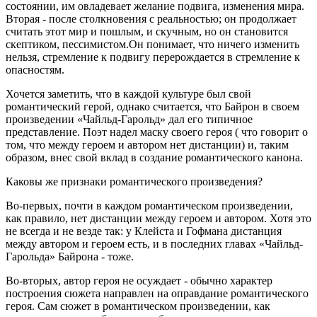
состоянии, им овладевает желание подвига, изменения мира.
Вторая - после столкновения с реальностью; он продолжает
считать этот мир и пошлым, и скучным, но он становится
скептиком, пессимистом.Он понимает, что ничего изменить
нельзя, стремление к подвигу перерождается в стремление к
опасностям.
Хочется заметить, что в каждой культуре был свой
романтический герой, однако считается, что Байрон в своем
произведении «Чайльд-Гарольд» дал его типичное
представление. Поэт надел маску своего героя ( что говорит о
том, что между героем и автором нет дистанции) и, таким
образом, внес свой вклад в создание романтического канона.
Каковы же признаки романтического произведения?
Во-первых, почти в каждом романтическом произведении,
как правило, нет дистанции между героем и автором. Хотя это
не всегда и не везде так: у Клейста и Гофмана дистанция
между автором и героем есть, и в последних главах «Чайльд-
Гарольда» Байрона - тоже.
Во-вторых, автор героя не осуждает - обычно характер
построения сюжета направлен на оправдание романтического
героя. Сам сюжет в романтическом произведении, как