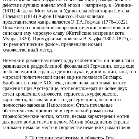
действие лучших новелл этой эпохи – например, в «Ундине»
(1811) Ф. де ла Мотт Фуке и Удивительной истории Петера
Шлемиля (1814) А.фон Шамиссо. Выдающимся
представителем жанра является Э.Т.А.Гофман (1776–1822).
Похожие на сновидения сюрреалистические повествования
снискали ему мировую славу (Житейские воззрения кота
Мурра, 1820). Причудливые новеллы В.Хауфа (1802–1827), с
их реалистическим фоном, предвещали новый
художественный метод.
Немецкий романтизм имеет одну особенность: он появился и
развивался в раздробленной феодальной Германии, когда еще
не было единой страны, единого духа, единой нации, когда на
мировой политической сцене еще не появился Бисмарк.
Вдобавок в начале XIX века, после печально знаменитого
сражения при Аустерлице, этот конгломерат из более двух
сотен крошечных княжеств, герцогств, курфюршеств,
королевств, называвшийся тогда Германией, был почти
полностью завоеван Наполеоном. Столь печальные
обстоятельства привнесли в германский романтизм
тираноборческие нотки, кстати, весьма характерный мотив
для всего романтизма в целом. Мотив объединения страны
занимает немалое место в творчестве немецких романтиков.
2. Тенденции романтизма в «Фаусте» Гете