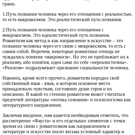
грани.
1.Путь познания человека через его отношения с реальностью,
то есть макрокосмом. Это реалистический путь познания.
2.Путь познания человека через его отношения с
микрокосмом. Это идеалистический путь познания.
Романтизм как метод и как направление в искусстве – это
познание человека через его связи с микрокосмом, то есть с
самим собой. Впрочем, некоторые романтики отнюдь не
чуждались понятия «макрокосм». Но это не приближает их к
реализму, ибо понятия, идеи сами по себе «нереалистичны».
«Реализм» подразумевает признание социальности человека.
Наконец, кроме всего прочего, романтизм породил свой
собственный язык - язык, в котором основное место
принадлежало чувствам, состоянию души героя и их
описанию. В какой-то степени романтизм может считаться
предтечей литературы «потока сознания» и психологизма как
литературного направления.
Заключая введение, нам кажется необходимым отметить, что
рассмотрение «Фауста» и его отдельных элементов с точки
зрения их связи с романтизмом как направлением в
литературе и искусстве носит весьма условный характер и