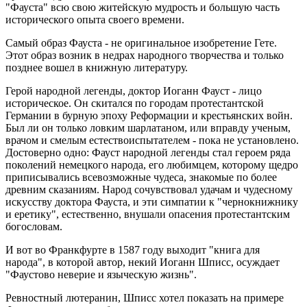
"Фауста" всю свою житейскую мудрость и большую часть
исторического опыта своего времени.
Самый образ Фауста - не оригинальное изобретение Гете.
Этот образ возник в недрах народного творчества и только
позднее вошел в книжную литературу.
Герой народной легенды, доктор Иоганн Фауст - лицо
историческое. Он скитался по городам протестантской
Германии в бурную эпоху Реформации и крестьянских войн.
Был ли он только ловким шарлатаном, или вправду ученым,
врачом и смелым естествоиспытателем - пока не установлено.
Достоверно одно: Фауст народной легенды стал героем ряда
поколений немецкого народа, его любимцем, которому щедро
приписывались всевозможные чудеса, знакомые по более
древним сказаниям. Народ сочувствовал удачам и чудесному
искусству доктора Фауста, и эти симпатии к "чернокнижнику
и еретику", естественно, внушали опасения протестантским
богословам.
И вот во Франкфурте в 1587 году выходит "книга для
народа", в которой автор, некий Иоганн Шписс, осуждает
"Фаустово неверие и языческую жизнь".
Ревностный лютеранин, Шписс хотел показать на примере