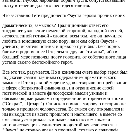
вытеснил глубоко народный образ Фауста, сопутствовавший
поэту в течение долгого шестидесятилетия.
Что заставило Гете предпочесть Фауста героям прочих своих
драматических, замыслов? Традиционный ответ: его
тогдашнее увлечение немецкой стариной, народной песней,
отечественной готикой - словом, всем тем, что он научился
любить в юношескую свою пору; да и сам образ Фауста -
ученого, искателя истины и правого пути был, бесспорно,
ближе и родственнее Гете, чем те другие "титаны", ибо в
большей мере позволял поэту говорить от собственного лица
устами своего беспокойного героя.
Все это так, разумеется. Но в конечном счете выбор героя был
подсказан самим идейным содержанием драматического
замысла: Гете в равной мере не удовлетворяло ни пребывание
в сфере абстрактной символики, ни ограничение своей
поэтической и вместе философской мысли узкими и
обязывающими рамками определенной исторической эпохи
("Сократ", "Цезарь"). Он искал и видел мировую историю не
только в прошлом человечества. Ее смысл ему открывался и
им выводился из всего прошлого и настоящего; а вместе со
смыслом усматривалась и намечалась поэтом также и
историческая цель, единственно достойная человечества.
"Фауст" не столько драма о прошлой, сколько о грядущей