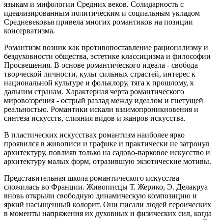
языкам и мифологии Средних веков. Солидарность с
идеализированным политическим и социальным укладом
Средневековья привела многих романтиков на позиции
консерватизма.
Романтизм возник как противопоставление рационализму и
бездуховности общества, эстетике классицизма и философии
Просвещения. В основе романтического идеала - свобода
творческой личности, культ сильных страстей, интерес к
национальной культуре и фольклору, тяга к прошлому, к
дальним странам. Характерная черта романтического
мировоззрения - острый разлад между идеалом и гнетущей
реальностью. Романтики искали взаимопроникновения и
синтеза искусств, слияния видов и жанров искусства.
В пластических искусствах романтизм наиболее ярко
проявился в живописи и графике и практически не затронул
архитектуру, повлияв только на садово-парковое искусство и
архитектуру малых форм, отразившую экзотические мотивы.
Представительная школа романтического искусства
сложилась во Франции. Живописцы Т. Жерико, Э. Делакруа
вновь открыли свободную динамическую композицию и
яркий насыщенный колорит. Они писали людей героических
в моменты напряжения их духовных и физических сил, когда