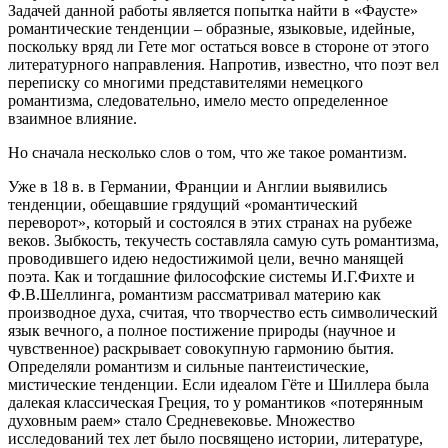
Задачей данной работы является попытка найти в «Фаусте»
романтические тенденции – образные, языковые, идейные,
поскольку вряд ли Гете мог остаться вовсе в стороне от этого
литературного направления. Напротив, известно, что поэт вел
переписку со многими представителями немецкого
романтизма, следовательно, имело место определенное
взаимное влияние.
Но сначала несколько слов о том, что же такое романтизм.
Уже в 18 в. в Германии, Франции и Англии выявились
тенденции, обещавшие грядущий «романтический
переворот», который и состоялся в этих странах на рубеже
веков. Зыбкость, текучесть составляла самую суть романтизма,
проводившего идею недостижимой цели, вечно манящей
поэта. Как и тогдашние философские системы И.Г.Фихте и
Ф.В.Шеллинга, романтизм рассматривал материю как
производное духа, считая, что творчество есть символический
язык вечного, а полное постижение природы (научное и
чувственное) раскрывает совокупную гармонию бытия.
Определяли романтизм и сильные пантеистические,
мистические тенденции. Если идеалом Гёте и Шиллера была
далекая классическая Греция, то у романтиков «потерянным
духовным раем» стало Средневековье. Множество
исследований тех лет было посвящено истории, литературе,