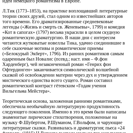
идей немецкого романтизма в Европе.
Л.Тик (1773–1853), на практике воплощавший литературные
теории своих друзей, стал одним из известнейших авторов
того времени. Его драматизированные средневековые
легенды («Жизнь и смерть св. Женевьевы», 1799) и комедия
«Кот в сапогах» (1797) весьма украсили в целом скудную
романтическую драматургию. В наши дни с интересом
читаются жутковатые новеллы Тика, удачно соединившие в
себе сказочные мотивы и романтические приемы
(«Белокурый Экберт», 1796). Из ранних романтиков самым
одаренным был Новалис (псевд.; наст. имя – Ф.фон
Харденберг), чей незаконченный роман «Генрих фон
Офтердинген» заканчивается символической волшебной
сказкой об освобождении материи через дух и утверждением
мистического единства всего сущего. Роман составил
романтический контраст гётевским «Годам учения
Вильгельма Мейстера».
Теоретическая основа, заложенная ранними романтиками,
обеспечила необычайную литературную продуктивность
следующего поколения. Именно в это время были написаны
знаменитые лирические стихотворения, положенные на
музыку Ф.Шубертом, Р.Шуманом, Г.Вольфом, и чарующие
литературные сказки. Развивалась и драматургия; пьеса «24