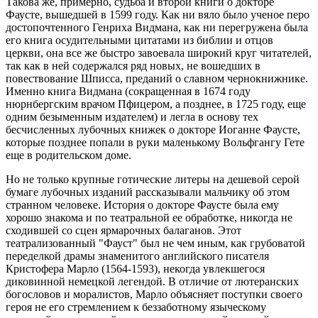
Такова же, примерно, судьба и второй книги о докторе
Фаусте, вышедшей в 1599 году. Как ни вяло было ученое перо
достопочтенного Генриха Видмана, как ни перегружена была
его книга осудительными цитатами из библии и отцов
церкви, она все же быстро завоевала широкий круг читателей,
так как в ней содержался ряд новых, не вошедших в
повествование Шписса, преданий о славном чернокнижнике.
Именно книга Видмана (сокращенная в 1674 году
нюрнбергским врачом Пфицером, а позднее, в 1725 году, еще
одним безыменным издателем) и легла в основу тех
бесчисленных лубочных книжек о докторе Иоганне Фаусте,
которые позднее попали в руки маленькому Вольфгангу Гете
еще в родительском доме.
Но не только крупные готические литеры на дешевой серой
бумаге лубочных изданий рассказывали мальчику об этом
странном человеке. История о докторе Фаусте была ему
хорошо знакома и по театральной ее обработке, никогда не
сходившей со сцен ярмарочных балаганов. Этот
театрализованный "Фауст" был не чем иным, как грубоватой
переделкой драмы знаменитого английского писателя
Кристофера Марло (1564-1593), некогда увлекшегося
диковинной немецкой легендой. В отличие от лютеранских
богословов и моралистов, Марло объясняет поступки своего
героя не его стремлением к беззаботному языческому