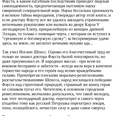
Фауста, к каким пагубным последствиям приводит людская
самонадеянность, предпочитающая пытливую науку
смиренной созерцательной вере. Наука бессильна проникнуть
в великие тайны мироздания, утверждал автор этой книги, и
если доктору Фаусту все же удалось завладеть утраченными
античными рукописями или вызвать ко двору Карла V
легендарную Елену, прекраснейшую из женщин древней
Эллады, то только с помощью черта, с которым он вступил в
"греховную и богомерзкую сделку"; за беспримерные удачи
здесь, на земле, он заплатит вечными муками ада...
Так учил Иоганн Шписс. Однако его благочестивый труд не
только не лишил доктора Фауста былой популярности, но
даже приумножил ее. В народных массах - при всем их
вековом бесправии и забитости - всегда жила вера в конечное
торжество народа и его героев над всеми враждебными
силами. Пренебрегая плоскими морально-религиозными
разглагольствованиями Шписса, народ восхищался победами
Фауста над строптивой природой, страшный же конец героя
не слишком пугал его. Читателем, в основном городским
ремесленником, молчаливо допускалось, что такой молодец,
как этот легендарный доктор, перехитрит и самого черта
(подобно тому как русский Петрушка перехитрил лекаря,
попа, полицейского, нечистую силу и даже самое смерть).