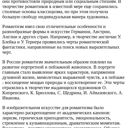
они противостояли природным или социальным стихиям. В
творчестве романтиков в известной мере еще сохранились
стилевые основы классицизма, но при этом получила
большую свободу индивидуальная манера художника.
Романтизм имел свои отличительные особенности и
разнообразные формы в искусстве Германии, Австрии,
Англии и других стран. Например, в творчестве англичан У.
Блейка и У. Тернера проявились черты романтической
фантастики, направленные на поиск новых выразительных
черт.
В России романтизм значительным образом повлиял на
развитие портретной и пейзажной живописи. В портрете
главным стало выявление ярких характеров, напряжения
духовной жизни, мимолетных выражений чувств, а в пейзаже
- восхищение мощью природы и одухотворение ее. Эти черты
отразились в творчестве выдающихся художников О.
Кипренского, К. Брюллова, С. Щедрина, И. Айвазовского, А.
Иванова.
В изобразительном искусстве для романтизма было
характерно раскрепощение от академических канонов:
лиризм, героическая приподнятость, эмоциональность,
стремление к кульминационным, драматическим моментам.