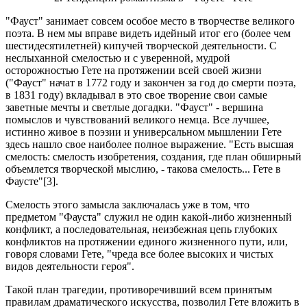
"Фауст" занимает совсем особое место в творчестве великого
поэта. В нем мы вправе видеть идейный итог его (более чем
шестидесятилетней) кипучей творческой деятельности. С
неслыханной смелостью и с уверенной, мудрой
осторожностью Гете на протяжении всей своей жизни
("Фауст" начат в 1772 году и закончен за год до смерти поэта,
в 1831 году) вкладывал в это свое творение свои самые
заветные мечты и светлые догадки. "Фауст" - вершина
помыслов и чувствований великого немца. Все лучшее,
истинно живое в поэзии и универсальном мышлении Гете
здесь нашло свое наиболее полное выражение. "Есть высшая
смелость: смелость изобретения, создания, где план обширный
объемлется творческой мыслию, - такова смелость... Гете в
Фаусте"[3].
Смелость этого замысла заключалась уже в том, что
предметом "Фауста" служил не один какой-либо жизненный
конфликт, а последовательная, неизбежная цепь глубоких
конфликтов на протяжении единого жизненного пути, или,
говоря словами Гете, "чреда все более высоких и чистых
видов деятельности героя".
Такой план трагедии, противоречивший всем принятым
правилам драматического искусства, позволил Гете вложить в