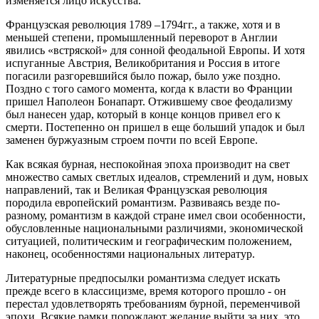
изменяется лицо искусства.
Французская революция 1789 –1794гг., а также, хотя и в
меньшей степени, промышленный переворот в Англии
явились «встряской» для сонной феодальной Европы. И хотя
испуганные Австрия, Великобритания и Россия в итоге
погасили разгоревшийся было пожар, было уже поздно.
Поздно с того самого момента, когда к власти во Франции
пришел Наполеон Бонапарт. Отжившему свое феодализму
был нанесен удар, который в конце концов привел его к
смерти. Постепенно он пришел в еще больший упадок и был
заменен буржуазным строем почти по всей Европе.
Как всякая бурная, неспокойная эпоха производит на свет
множество самых светлых идеалов, стремлений и дум, новых
направлений, так и Великая Французская революция
породила европейский романтизм. Развиваясь везде по-
разному, романтизм в каждой стране имел свои особенности,
обусловленные национальными различиями, экономической
ситуацией, политическим и географическим положением,
наконец, особенностями национальных литератур.
Литературные предпосылки романтизма следует искать
прежде всего в классицизме, время которого прошло - он
перестал удовлетворять требованиям бурной, переменчивой
эпохи. Всякие рамки порождают желание выйти за них, это