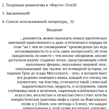
2. Тенденции романтизма в «Фаусте» Гете20
3. Заключение49
4. Список использованной литературы_ 52
Введение
...разумеется, можно высказать немало критических
замечаний нравственного и даже эстетического порядка об
этом "ни с чем не соизмеримом" произведении (но ведь
несоизмеримость-то и есть самое интересное!), об этом
грандиозном, но вместе с тем вполне обозримом, вполне
доступном разуму создании эпохи, представляющем собой
наполовину феерию, наполовину мировой эпос,
охватывающий три тысячи лет всемирной истории, от
падения Трои до осады Миссолунги, - эпос, в котором бьют
все родники немецкого языка, каждый его эпизод так
изумителен, так блестящ, отличается такой словесной
выразительностью, мудрость, и остроумием, таким
глубокомыслием и величием, озаренным влюбленностью в
искусство, веселостью и легкостью (чего стоит хотя бы
юмористическая трактовка мифа в сцене на Фарсальских
полях и у Пенея, или легенды о Елене), что каждое
прикосновение к этой поэме восхищает, изумляет,