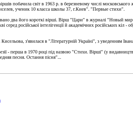
іршів побачила світ в 1963 р. в березневому числі московського
селев, ученик 10 класса школы 37, г.Киев". "Первые стихи".
вано два його короткі вірші. Вірш "Цари" в журналі "Новый мир"
і серед російської інтелігенції й академічних російських кіл - о
рті Кисельова, з'явилася в "Літературній Україні", з уведенням Іва
зії - перша в 1970 році під назвою "Стихи. Вірші" (у видавництв
дняя песня. Остання пісня"...
а