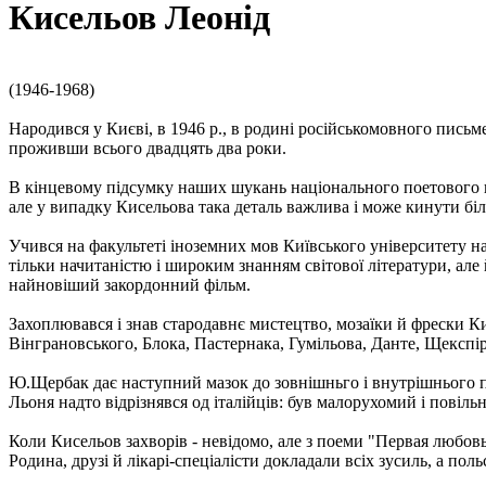
Кисельов Леонід
(1946-1968)
Народився у Києві, в 1946 р., в родині російськомовного пись
проживши всього двадцять два роки.
В кінцевому підсумку наших шукань національного поетового ко
але у випадку Кисельова така деталь важлива і може кинути біль
Учився на факультеті іноземних мов Київського університету на 
тільки начитаністю і широким знанням світової літератури, але
найновіший закордонний фільм.
Захоплювався і знав стародавнє мистецтво, мозаїки й фрески 
Вінграновського, Блока, Пастернака, Гумільова, Данте, Щекспір
Ю.Щербак дає наступний мазок до зовнішньго і внутрішнього п
Льоня надто відрізнявся од італійців: був малорухомий і повіль
Коли Кисельов захворів - невідомо, але з поеми "Первая любовь!
Родина, друзі й лікарі-спеціалісти докладали всіх зусиль, а п