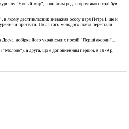
 журналу "Новый мир", головним редактором якого тоді був
, в якому десятикласник зневажав особу царя Петра I, ще й
бурення й протести. Після того молодого поета перестали
на Драча, добірка його українських поезій "Перші акорди"...
і "Молодь"), а друга, що є доповненням першої, в 1979 р.,