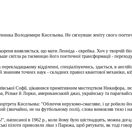
менника Володимири Кисельова. Не сягнувши зеніту свого поетичн
реня виявляється, що мати Леоніда - єврейка. Хоч у творчій бі
ше світла ра таємницю його поетичної трансформації - переходу ві
перекладацькому відділенні, спеціалізуючись, здається, в англій
 й знанням точних наук - складних правил квантової механіки, к
Київської Софії, цікавився примітивним мистецтвом Никифора, л
а, Рільке й Лорки, американський джаз, українську та парагвайс
ортрета Кисельова: "Обличчя нерухомо-смагляве, і це робило йо
ний (звичайно, не на футбольному полі), слова вимовляв тихо і на
", написаної в 1962 р., коли йому було шістнадцять, можна догад
ольські пілоти привозили ліки з Парижа, щоб рятувати, як тоді г