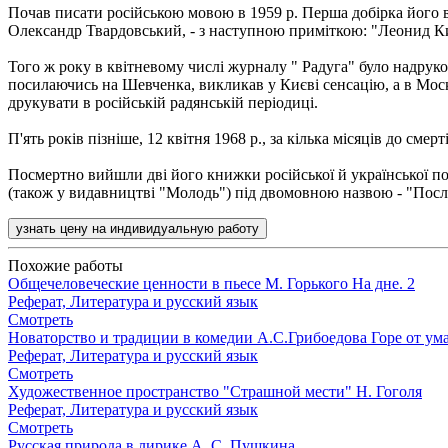
Почав писати російською мовою в 1959 р. Перша добірка його в
Олександр Твардовський, - з наступною приміткою: "Леонид Ки
Того ж року в квітневому числі журналу " Радуга" було надруко
посилаючись на Шевченка, викликав у Києві сенсацію, а в Москв
друкувати в російській радянській періодиці.
П'ять років пізніше, 12 квітня 1968 р., за кілька місяців до сме
Посмертно вийшли дві його книжки російської й української пое
(також у видавництві "Молодь") під двомовною назвою - "После
узнать цену на индивидуальную работу
Похожие работы
Общечеловеческие ценности в пьесе М. Горького На дне. 2
Реферат, Литература и русский язык
Смотреть
Новаторство и традиции в комедии А.С.Грибоедова Горе от ум
Реферат, Литература и русский язык
Смотреть
Художественное пространство "Страшной мести" Н. Гоголя
Реферат, Литература и русский язык
Смотреть
Русская природа в лирике А. С. Пушкина