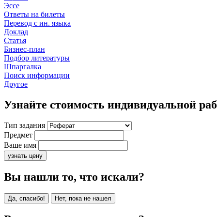
Эссе
Ответы на билеты
Перевод с ин. языка
Доклад
Статья
Бизнес-план
Подбор литературы
Шпаргалка
Поиск информации
Другое
Узнайте стоимость индивидуальной ра
Тип задания
Предмет
Ваше имя
узнать цену
Вы нашли то, что искали?
Да, спасибо!
Нет, пока не нашел