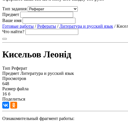
Тип задания
Предмет
Ваше имя
Готовые работы
/
Рефераты
/
Литература и русский язык
/ Кисе
Что найти?
Кисельов Леонід
Тип
Реферат
Предмет
Литература и русский язык
Просмотров
648
Размер файла
16 б
Поделиться
Ознакомительный фрагмент работы: