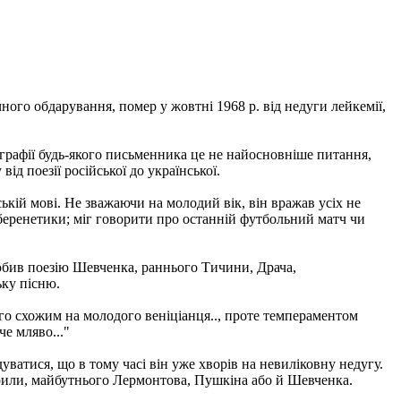
ого обдарування, помер у жовтні 1968 р. від недуги лейкемії,
ографії будь-якого письменника це не найосновніше питання,
д поезії російської до української.
ській мові. Не зважаючи на молодий вік, він вражав усіх не
іберенетики; міг говорити про останній футбольний матч чи
юбив поезію Шевченка, раннього Тичини, Драча,
ьку пісню.
го схожим на молодого веніціанця.., проте темпераментом
че мляво..."
уватися, що в тому часі він уже хворів на невиліковну недугу.
оворили, майбутнього Лермонтова, Пушкіна або й Шевченка.