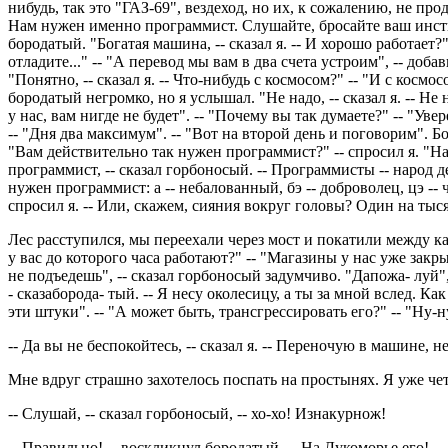
нибудь, так это "ГАЗ-69", вездеход, но их, к сожалению, не пр
Нам нужен именно программист. Слушайте, бросайте ваш институт
бородатый. "Богатая машина, -- сказал я. -- И хорошо работает?" 
отладите..." -- "А перевод мы вам в два счета устроим", -- доба
"Понятно, -- сказал я. -- Что-нибудь с космосом?" -- "И с космо
бородатый негромко, но я услышал. "Не надо, -- сказал я. -- Не 
у нас, вам нигде не будет". -- "Почему вы так думаете?" -- "Ув
-- "Дня два максимум". -- "Вот на второй день и поговорим". Б
"Вам действительно так нужен программист?" -- спросил я. "На
программист, -- сказал горбоносый. -- Программисты -- народ д
нужен программист: а -- небалованный, бэ -- доброволец, цэ -- ч
спросил я. -- Или, скажем, сияния вокруг головы? Один на тысяч
Лес расступился, мы переехали через мост и покатили между ка
у вас до которого часа работают?" -- "Магазины у нас уже закр
не подъедешь", -- сказал горбоносый задумчиво. "Дапожа- луй",
- сказаборода- тый. -- Я несу околесицу, а ты за мной вслед. Ка
эти штуки". -- "А может быть, трансгрессировать его?" -- "Ну-ну
-- Да вы не беспокойтесь, -- сказал я. -- Переночую в машине, н
Мне вдруг страшно захотелось поспать на простынях. Я уже че
-- Слушай, -- сказал горбоносый, -- хо-хо! Изнакурнож!
-- Правильно! -- воскликнул бородатый. -- На Лукоморье его!