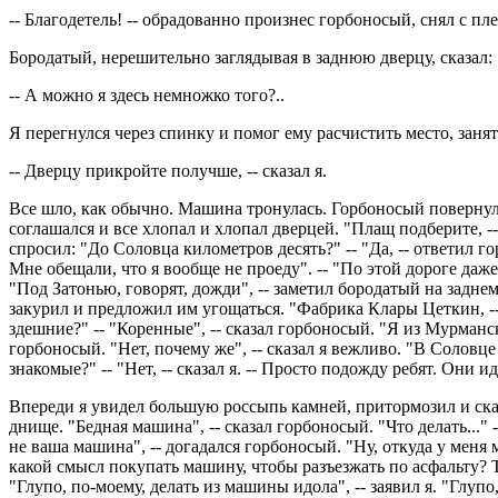
-- Благодетель! -- обрадованно произнес горбоносый, снял с пл
Бородатый, нерешительно заглядывая в заднюю дверцу, сказал:
-- А можно я здесь немножко того?..
Я перегнулся через спинку и помог ему расчистить место, зан
-- Дверцу прикройте получше, -- сказал я.
Все шло, как обычно. Машина тронулась. Горбоносый повернулс
соглашался и все хлопал и хлопал дверцей. "Плащ подберите, -- 
спросил: "До Соловца километров десять?" -- "Да, -- ответил го
Мне обещали, что я вообще не проеду". -- "По этой дороге даже о
"Под Затонью, говорят, дожди", -- заметил бородатый на задне
закурил и предложил им угощаться. "Фабрика Клары Цеткин, -- ск
здешние?" -- "Коренные", -- сказал горбоносый. "Я из Мурманск
горбоносый. "Нет, почему же", -- сказал я вежливо. "В Соловце 
знакомые?" -- "Нет, -- сказал я. -- Просто подожду ребят. Они ид
Впереди я увидел большую россыпь камней, притормозил и сказ
днище. "Бедная машина", -- сказал горбоносый. "Что делать..." -
не ваша машина", -- догадался горбоносый. "Ну, откуда у меня 
какой смысл покупать машину, чтобы разъезжать по асфальту? Там
"Глупо, по-моему, делать из машины идола", -- заявил я. "Глуп