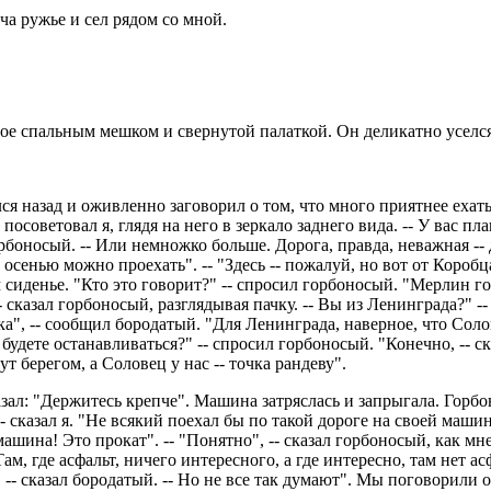
еча ружье и сел рядом со мной.
ятое спальным мешком и свернутой палаткой. Он деликатно уселс
я назад и оживленно заговорил о том, что много приятнее ехат
посоветовал я, глядя на него в зеркало заднего вида. -- У вас п
рбоносый. -- Или немножко больше. Дорога, правда, неважная -- дл
сенью можно проехать". -- "Здесь -- пожалуй, но вот от Коробца -
м сиденье. "Кто это говорит?" -- спросил горбоносый. "Мерлин 
азал горбоносый, разглядывая пачку. -- Вы из Ленинграда?" -- "Д
а", -- сообщил бородатый. "Для Ленинграда, наверное, что Солове
будете останавливаться?" -- спросил горбоносый. "Конечно, -- ска
ут берегом, а Соловец у нас -- точка рандеву".
ал: "Держитесь крепче". Машина затряслась и запрыгала. Горбо
- сказал я. "Не всякий поехал бы по такой дороге на своей машине"
машина! Это прокат". -- "Понятно", -- сказал горбоносый, как мн
, где асфальт, ничего интересного, а где интересно, там нет асф
о, -- сказал бородатый. -- Но не все так думают". Мы поговорили