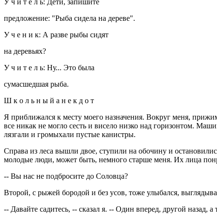
У ч и т е л ь: Дети, запишите
предложение: "Рыба сидела на дереве".
У ч е н и к: А разве рыбы сидят
на деревьях?
У ч и т е л ь: Ну... Это была
сумасшедшая рыба.
Ш к о л ь н ы й а н е к д о т
Я приближался к месту моего назначения. Вокруг меня, прижим
все никак не могло сесть и висело низко над горизонтом. Маш
лязгали и громыхали пустые канистры.
Справа из леса вышли двое, ступили на обочину и остановились,
молодые люди, может быть, немного старше меня. Их лица понр
-- Вы нас не подбросите до Соловца?
Второй, с рыжей бородой и без усов, тоже улыбался, выглядыва
-- Давайте садитесь, -- сказал я. -- Один вперед, другой назад, а