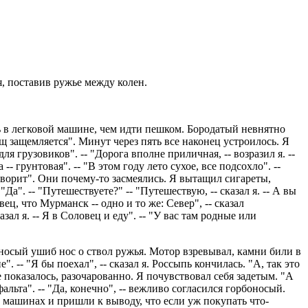
я, поставив ружье между колен.
ь в легковой машине, чем идти пешком. Бородатый невнятно
лащ защемляется". Минут через пять все наконец устроилось. Я
я грузовиков". -- "Дорога вполне приличная, -- возразил я. --
- грунтовая". -- "В этом году лето сухое, все подсохло". --
говорит". Они почему-то засмеялись. Я вытащил сигареты,
а". -- "Путешествуете?" -- "Путешествую, -- сказал я. -- А вы
ц, что Мурманск -- одно и то же: Север", -- сказал
зал я. -- Я в Соловец и еду". -- "У вас там родные или
носый ушиб нос о ствол ружья. Мотор взревывал, камни били в
. -- "Я бы поехал", -- сказал я. Россыпь кончилась. "А, так это
е показалось, разочарованно. Я почувствовал себя задетым. "А
альта". -- "Да, конечно", -- вежливо согласился горбоносый.
 о машинах и пришли к выводу, что если уж покупать что-