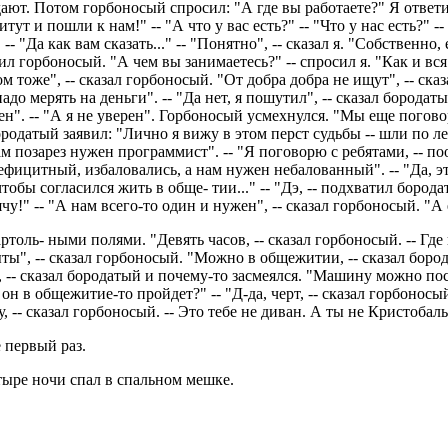
одают. Потом горбоносый спросил: "А где вы работаете?" Я ответ
 и пошли к нам!" -- "А что у вас есть?" -- "Что у нас есть?" --
-- "Да как вам сказать..." -- "Понятно", -- сказал я. "Собственно,
вил горбоносый. "А чем вы занимаетесь?" -- спросил я. "Как и вся
сом тоже", -- сказал горбоносый. "От добра добра не ищут", -- ска
надо мерять на деньги". -- "Да нет, я пошутил", -- сказал бородат
ерен". -- "А я не уверен". Горбоносый усмехнулся. "Мы еще поговор
ородатый заявил: "Лично я вижу в этом перст судьбы -- шли по л
м позарез нужен программист". -- "Я поговорю с ребятами, -- по
ефицитный, избаловались, а нам нужен небалованный". -- "Да, эт
тобы согласился жить в обще- тии..." -- "Дэ, -- подхватил борода
у!" -- "А нам всего-то один и нужен", -- сказал горбоносый. "А 
ртоль- ными полями. "Девять часов, -- сказал горбоносый. -- Гд
ыты", -- сказал горбоносый. "Можно в общежитии, -- сказал боро
 -- сказал бородатый и почему-то засмеялся. "Машину можно пост
к он в общежитие-то пройдет?" -- "Д-да, черт, -- сказал горбонос
, -- сказал горбоносый. -- Это тебе не диван. А ты не Кристобаль 
е первый раз.
тыре ночи спал в спальном мешке.