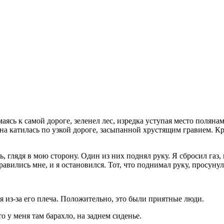
аясь к самой дороге, зеленел лес, изредка уступая место полян
ина катилась по узкой дороге, засыпанной хрустящим гравием. К
 глядя в мою сторону. Один из них поднял руку. Я сбросил газ, 
авились мне, и я остановился. Тот, что поднимал руку, просунул
я из-за его плеча. Положительно, это были приятные люди.
 то у меня там барахло, на заднем сиденье.