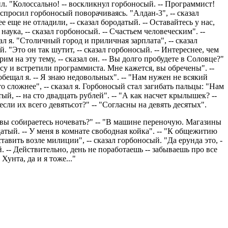
ил. "Колоссально! -- воскликнул горбоносый. -- Программист!
 спросил горбоносый поворачиваясь. "Алдан-3", -- сказал
 ее еще не отладили, -- сказал бородатый. -- Оставайтесь у нас,
 наука, -- сказал горбоносый. -- Счастьем человеческим". --
зал я. "Столичный город и приличная зарплата", -- сказал
ый. "Это он так шутит, -- сказал горбоносый. -- Интереснее, чем
им на эту тему, -- сказал он. -- Вы долго пробудете в Соловце?"
есу и встретили программиста. Мне кажется, вы обречены". --
обещал я. -- Я знаю недовольных". -- "Нам нужен не всякий
о сложнее", -- сказал я. Горбоносый стал загибать пальцы: "Нам
тый, -- на сто двадцать рублей". -- "А как насчет крылышек? --
если их всего девятьсот?" -- "Согласны на девять десятых".
е вы собираетесь ночевать?" -- "В машине переночую. Магазины
датый. -- У меня в комнате свободная койка". -- "К общежитию
авить возле милиции", -- сказал горбоносый. "Да ерунда это, -
ый. -- Действительно, день не поработаешь -- забываешь про все
Хунта, да и я тоже..."