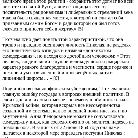
великого жреца этой религии - сохранить этот догмат во всей
чистоте на святой Руси, а вне её защищать его от
посягательств рационализма и либеральных стремлений века -
такова была священная миссия, к которой он считал себя
призванным самим Богом и ради которой он был готов
ежечасно принести себя в жертву.» [5]
Тютчева ясно даёт понять этой характеристикой, что она
трезво и правдиво оценивает личность Николая, не разделяя
его политических взглядов и называя «донкихотом
самодержавия», но находя его достойным человеком: « Этот
человек, соединявший с душой великодушной и рыцарской
характер редкого благородства и честности, сердце горячее и
нежное и ум возвышенный и просвещённых, хотя и
лишённый широты… » [6]
Подчинённая славянофильским убеждениям, Тютчева видит
главную ошибку государя в вопросах внешней политики. В
своих дневниках она отмечает перемену в нём после начала
Крымской войны, которая вскрыла все несовершенства
созданной им системы, как во внешней политике, так и во
внутренней. Анна Фёдоровна не может не сочувствовать
самодержцу, видя, как сосредоточенно он молится, надеясь на
помощь бога. В записях от 22 июля 1854 года она даже
пытается в некоторой мере оправдать поступки Николая :