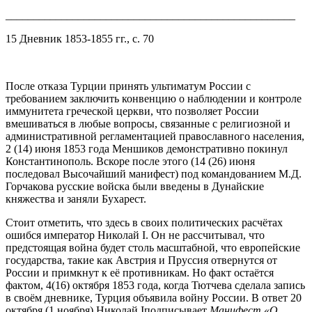
____________________________________________________
15 Дневник 1853-1855 гг., с. 70
После отказа Турции принять ультиматум России с
требованием заключить конвенцию о наблюдении и контроле
иммунитета греческой церкви, что позволяет России
вмешиваться в любые вопросы, связанные с религиозной и
административной регламентацией православного населения,
2 (14) июня 1853 года Меншиков демонстративно покинул
Константинополь. Вскоре после этого (14 (26) июня
последовал Высочайший манифест) под командованием М.Д.
Горчакова русские войска были введены в Дунайские
княжества и заняли Бухарест.
Стоит отметить, что здесь в своих политических расчётах
ошибся император Николай I. Он не рассчитывал, что
предстоящая война будет столь масштабной, что европейские
государства, такие как Австрия и Пруссия отвернутся от
России и примкнут к её противникам. Но факт остаётся
фактом, 4(16) октября 1853 года, когда Тютчева сделала запись
в своём дневнике, Турция объявила войну России. В ответ 20
октября (1 ноября) Николай Iподписывает
Манифест «О