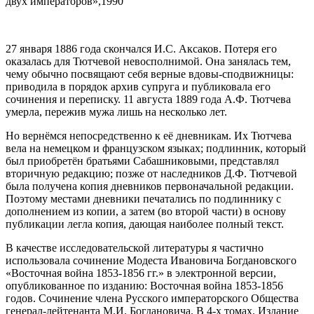
двух императоров»,1990
27 января 1886 года скончался И.С. Аксаков. Потеря его
оказалась для Тютчевой невосполнимой. Она занялась тем,
чему обычно посвящают себя верные вдовы-сподвижницы:
приводила в порядок архив супруга и публиковала его
сочинения и переписку. 11 августа 1889 года А.Ф. Тютчева
умерла, пережив мужа лишь на несколько лет.
Но вернёмся непосредственно к её дневникам. Их Тютчева
вела на немецком и французском языках; подлинник, который
был приобретён братьями Сабашниковыми, представлял
вторичную редакцию; позже от наследников Д.Ф. Тютчевой
была получена копия дневников первоначальной редакции.
Поэтому местами дневники печатались по подлиннику с
дополнением из копии, а затем (во второй части) в основу
публикации легла копия, дающая наиболее полный текст.
В качестве исследовательской литературы я частично
использовала сочинение Модеста Ивановича Богдановского
«Восточная война 1853-1856 гг.» в электронной версии,
опубликованное по изданию: Восточная война 1853-1856
годов. Сочинение члена Русского императорского Общества
генерал-лейтенанта М.И. Богдановича. В 4-х томах. Издание