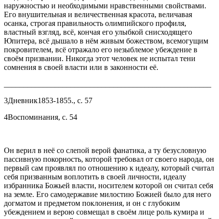
наружностью и необходимыми нравственными свойствами.
Его внушительная и величественная красота, величавая
осанка, строгая правильность олимпийского профиля,
властный взгляд, всё, кончая его улыбкой снисходящего
Юпитера, всё дышало в нём живым божеством, всемогущим
покровителем, всё отражало его незыблемое убеждение в
своём призвании. Никогда этот человек не испытал тени
сомнения в своей власти или в законности её.
_____________________________________________________
3Дневник1853-1855., с. 57
4Воспоминания, с. 54
Он верил в неё со слепой верой фанатика, а ту безусловную
пассивную покорность, которой требовал от своего народа, он
первый сам проявлял по отношению к идеалу, который считал
себя призванным воплотить в своей личности, идеалу
избранника Божьей власти, носителем которой он считал себя
на земле. Его самодержавие милостию Божией было для него
догматом и предметом поклонения, и он с глубоким
убеждением и верою совмещал в своём лице роль кумира и