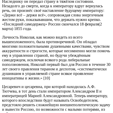
Наследнику он передал страну в тяжёлом состоянии.
Незадолго до смерти, когда к императору вдруг вернулась
речь, он произнёс своё наставление будущему императору:
«Держи всё – держи всё», сопровождая слова энергичным
жестом руки, показывавшим, что держать нужно крепко.
«Последний самодержец» России скончался 18 февраля(2
марта) 1855 года.
Личность Николая, как можно видеть из всего
вышеизложенного, была противоречивой. Он обладал
многими положительными душевными качествами, чувством
аккуратности и строгости, которые несомненно могли помочь
ему в управлении страной, но будучи убеждённым
самодержцем, исключая всякого рода либеральные
поползновения, Николай первый был для России в течение 30
лет своего правления тираном и деспотом, «систематически
душившим в управляемой стране всякое проявление
инициативы и жизни.» [10]
Цесаревич и цесаревна, при которой находилась А.Ф.
Тютчева, в тот день стали императором Александром II и
императрицей Марией Александровной. Теперь императору,
которого впоследствии будут называть Освободителем,
предстояло решить сложнейшую внешнеполитическую задачу
и вывести Россию, по возможности с малыми потерями, из