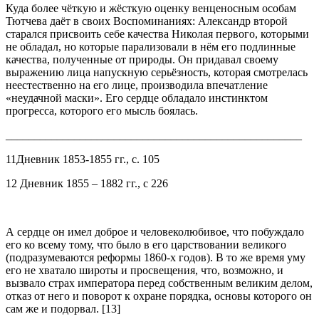
Куда более чёткую и жёсткую оценку венценосным особам
Тютчева даёт в своих Воспоминаниях: Александр второй
старался присвоить себе качества Николая первого, которыми
не обладал, но которые парализовали в нём его подлинные
качества, полученные от природы. Он придавал своему
выражению лица напускную серьёзность, которая смотрелась
неестественно на его лице, производила впечатление
«неудачной маски». Его сердце обладало инстинктом
прогресса, которого его мысль боялась.
____________________________________________________
11Дневник 1853-1855 гг., с. 105
12 Дневник 1855 – 1882 гг., с 226
А сердце он имел доброе и человеколюбивое, что побуждало
его ко всему тому, что было в его царствовании великого
(подразумеваются реформы 1860-х годов). В то же время уму
его не хватало широты и просвещения, что, возможно, и
вызвало страх императора перед собственным великим делом,
отказ от него и поворот к охране порядка, основы которого он
сам же и подорвал. [13]