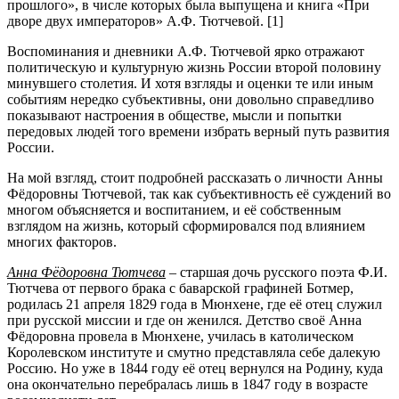
прошлого», в числе которых была выпущена и книга «При
дворе двух императоров» А.Ф. Тютчевой. [1]
Воспоминания и дневники А.Ф. Тютчевой ярко отражают
политическую и культурную жизнь России второй половину
минувшего столетия. И хотя взгляды и оценки те или иным
событиям нередко субъективны, они довольно справедливо
показывают настроения в обществе, мысли и попытки
передовых людей того времени избрать верный путь развития
России.
На мой взгляд, стоит подробней рассказать о личности Анны
Фёдоровны Тютчевой, так как субъективность её суждений во
многом объясняется и воспитанием, и её собственным
взглядом на жизнь, который сформировался под влиянием
многих факторов.
Анна Фёдоровна Тютчева
– старшая дочь русского поэта Ф.И.
Тютчева от первого брака с баварской графиней Ботмер,
родилась 21 апреля 1829 года в Мюнхене, где её отец служил
при русской миссии и где он женился. Детство своё Анна
Фёдоровна провела в Мюнхене, училась в католическом
Королевском институте и смутно представляла себе далекую
Россию. Но уже в 1844 году её отец вернулся на Родину, куда
она окончательно перебралась лишь в 1847 году в возрасте