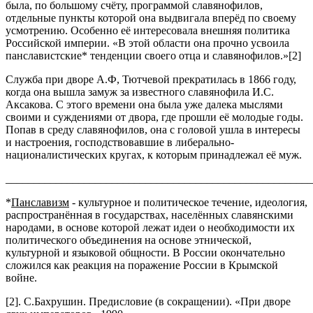
была, по большому счёту, программой славянофилов,
отдельные пункты которой она выдвигала вперёд по своему
усмотрению. Особенно её интересовала внешняя политика
Российской империи. «В этой области она прочно усвоила
панславистские* тенденции своего отца и славянофилов.»[2]
Служба при дворе А.Ф, Тютчевой прекратилась в 1866 году,
когда она вышла замуж за известного славянофила И.С.
Аксакова. С этого времени она была уже далека мыслями
своими и суждениями от двора, где прошли её молодые годы.
Попав в среду славянофилов, она с головой ушла в интересы
и настроения, господствовавшие в либерально-
националистических кругах, к которым принадлежал её муж.
_______________________________________________________
*
Панславизм
- культурное и политическое течение, идеология,
распространённая в государствах, населённых славянскими
народами, в основе которой лежат идеи о необходимости их
политического объединения на основе этнической,
культурной и языковой общности. В России окончательно
сложился как реакция на поражение России в Крымской
войне.
[2]. С.Бахрушин. Предисловие (в сокращении). «При дворе