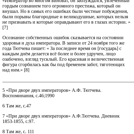
«Император во многом виноват, он заблуждался, увлечённый
гордым сознанием того огромного престижа, который он
внушал. Но в самых его ошибках были честные побуждения,
были порывы благородные и великодушные, которых нельзя
не признавать и которые оправдывают его в глазах истории. »
[7]
Осознание собственных ошибок сказывается на состоянии
здоровья и духа императора. В записи от 24 ноября того же
года Тютчева пишет: « За последнее время он [государь] с
каждым днём делается всё более и более удручен, лицо
озабочено, взгляд тусклый. Его красивая и величественная
фигура сгорбилась как бы под бременем забот, тяготеющих
над ним.» [8]
_______________________________________________________
5 «При дворе двух императоров» А.Ф. Тютчева.
Воспоминания, с.46;1990
6 Там же, с.47
7 «При дворе двух императоров» А.Ф.Тютчева. Дневник
1853-1855, с.97.
8 Там же, с. 111