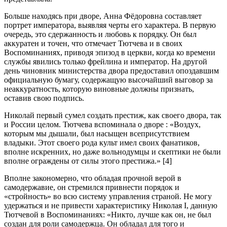
Больше находясь при дворе, Анна Фёдоровна составляет
портрет императора, выявляя черты его характера. В первую
очередь, это сдержанность и любовь к порядку. Он был
аккуратен и точен, что отмечает Тютчева и в своих
Воспоминаниях, приводя эпизод в церкви, когда ко времени
службы явились только фрейлина и император. На другой
день чиновник министерства двора предоставил опоздавшим
официальную бумагу, содержащую высочайший выговор за
неаккуратность, которую виновные должны признать,
оставив свою подпись.
Николай первый сумел создать престиж, как своего двора, так
и России целом. Тютчева вспоминала о дворе : «Воздух,
которым мы дышали, был насыщен всеприсутствием
владыки. Этот своего рода культ имел своих фанатиков,
вполне искренних, но даже вольнодумцы и скептики не были
вполне ограждены от силы этого престижа.» [4]
Вполне закономерно, что обладая прочной верой в
самодержавие, он стремился привнести порядок и
«стройность» во всю систему управления страной. Не могу
удержаться и не привести характеристику Николая I, данную
Тютчевой в Воспоминаниях: «Никто, лучше как он, не был
создан для роли самодержца. Он обладал для того и