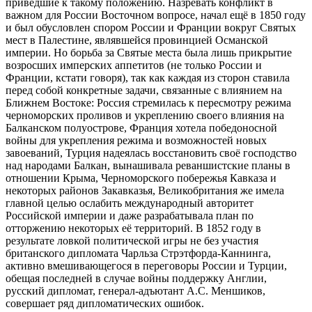
приведшие к такому положению. Назревать конфликт в
важном для России Восточном вопросе, начал ещё в 1850 году
и был обусловлен спором России и Франции вокруг Святых
мест в Палестине, являвшейся провинцией Османской
империи. Но борьба за Святые места была лишь прикрытие
возросших имперских аппетитов (не только России и
Франции, кстати говоря), так как каждая из сторон ставила
перед собой конкретные задачи, связанные с влиянием на
Ближнем Востоке: Россия стремилась к пересмотру режима
черноморских проливов и укреплению своего влияния на
Балканском полуострове, Франция хотела победоносной
войны для укрепления режима и возможностей новых
завоеваний, Турция надеялась восстановить своё господство
над народами Балкан, вынашивала реваншистские планы в
отношении Крыма, Черноморского побережья Кавказа и
некоторых районов Закавказья, Великобритания же имела
главной целью ослабить международный авторитет
Российской империи и даже разрабатывала план по
отторжению некоторых её территорий. В 1852 году в
результате ловкой политической игры не без участия
британского дипломата Чарльза Стрэтфорда-Каннинга,
активно вмешивающегося в переговоры России и Турции,
обещая последней в случае войны поддержку Англии,
русский дипломат, генерал-адъютант А.С. Меншиков,
совершает ряд дипломатических ошибок.