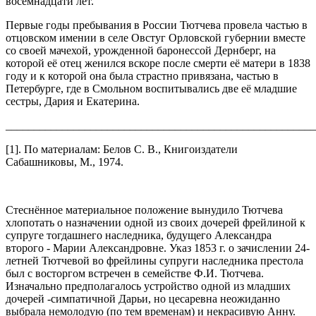
восемнадцати лет.
Первые годы пребывания в России Тютчева провела частью в
отцовском имении в селе Овстуг Орловской губернии вместе
со своей мачехой, урожденной баронессой Дернберг, на
которой её отец женился вскоре после смерти её матери в 1838
году и к которой она была страстно привязана, частью в
Петербурге, где в Смольном воспитывались две её младшие
сестры, Дария и Екатерина.
_______________________________________________________
[1]. По материалам: Белов С. В., Книгоиздатели
Сабашниковы, М., 1974.
Стеснённое материальное положение вынудило Тютчева
хлопотать о назначении одной из своих дочерей фрейлиной к
супруге тогдашнего наследника, будущего Александра
второго - Марии Александровне. Указ 1853 г. о зачислении 24-
летней Тютчевой во фрейлины супруги наследника престола
был с восторгом встречен в семействе Ф.И. Тютчева.
Изначально предполагалось устройство одной из младших
дочерей -симпатичной Дарьи, но цесаревна неожиданно
выбрала немолодую (по тем временам) и некрасивую Анну.