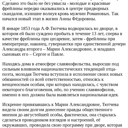
Сделано это было не без умысла - молодые и красивые
фрейлины нередко оказывались в центре придворных
скандалов, излишне волнуя кровь мужчин Романовых. Так
начался новый этап в жизни Анны Фёдоровны.
В январе 1853 года А.Ф.Тютчева водворилась во дворце, в
котором ей было суждено пробыть в течение 13 лет, сперва в
качестве фрейлины при цесаревне, затем - фрейлины при
императрице, наконец, гувернантки при единственной дочери
Александра второго – Марии Александровне, и младших
сыновьях его – Сергее и Павле.
Находясь дома в атмосфере славянофильства, выросши под
сильным влиянием националистических тенденций отца-
поэта, молодая Тютчева вступила в исполнение своих новых
обязанностей со всей ответственностью, относясь к
венценосным особам, при которых находилась, с чувством
некоторого благоговения, ибо, по учению славянофилов,
именно в них должна была выявляться национальная идея.
Искренне привязавшись к Марии Александровне, Тютчева
видела своим долгом донесение правды общественного
мнения до августейшей особы, фактически, она старалась
сделаться проводником взглядов и настроений, её
окружавших, проводила свою программу при дворе, которая