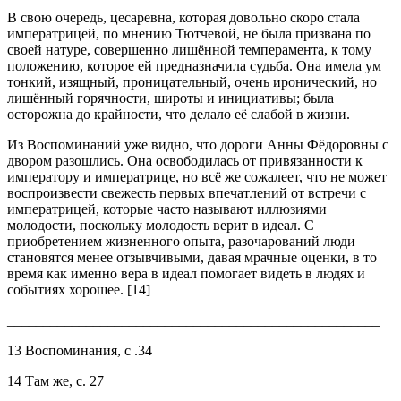
В свою очередь, цесаревна, которая довольно скоро стала
императрицей, по мнению Тютчевой, не была призвана по
своей натуре, совершенно лишённой темперамента, к тому
положению, которое ей предназначила судьба. Она имела ум
тонкий, изящный, проницательный, очень иронический, но
лишённый горячности, широты и инициативы; была
осторожна до крайности, что делало её слабой в жизни.
Из Воспоминаний уже видно, что дороги Анны Фёдоровны с
двором разошлись. Она освободилась от привязанности к
императору и императрице, но всё же сожалеет, что не может
воспроизвести свежесть первых впечатлений от встречи с
императрицей, которые часто называют иллюзиями
молодости, поскольку молодость верит в идеал. С
приобретением жизненного опыта, разочарований люди
становятся менее отзывчивыми, давая мрачные оценки, в то
время как именно вера в идеал помогает видеть в людях и
событиях хорошее. [14]
____________________________________________________
13 Воспоминания, с .34
14 Там же, с. 27