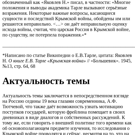
обозначенный как «Яковлев Н.» писал, в частности: «Многие
положения и выводы академика Тарле вызывают серьёзные
возражения. Некоторые важные вопросы, касающиеся
сущности и последствий Крымской войны, обойдены им или
решаются неправильно. <…> он даёт неправильную оценку
исхода войны, считая, что царская Россия в Крымской войне,
по существу, не потерпела поражения.»*
_______________________________________________________
*Написано по статье Википедии о Е.В.Тарле, цитата: Яковлев
Н.
О книге Е.В. Тарле «Крымская война»
// «Большевик». 1945,
№13, стр. 64, 68
Актуальность темы
Актуальность темы заключается в непосредственном взгляде
на Россию седины 19 века глазами современника, А.Ф.
Тютчевой, что также даёт возможность узнать мотивацию
поступков государей, которую фрейлина помещает в своих
дневниках в виде диалогов и собственных рассуждений. К
тому же, если говорить о внешней политике того времени как
об основополагающем предмете изучения, то исследования о
Крымской войне проводятся и сейчас, несмотря на то, что на