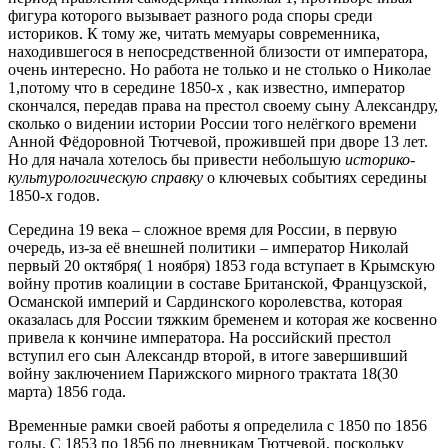
фигура которого вызывает разного рода споры среди
историков. К тому же, читать мемуары современника,
находившегося в непосредственной близости от императора,
очень интересно. Но работа не только и не столько о Николае
1,потому что в середине 1850-х , как известно, император
скончался, передав права на престол своему сыну Александру,
сколько о видении истории России того нелёгкого времени
Анной Фёдоровной Тютчевой, прожившей при дворе 13 лет.
Но для начала хотелось бы привести небольшую
историко-
культурологическую справку
о ключевых событиях середины
1850-х годов.
Середина 19 века – сложное время для России, в первую
очередь, из-за её внешней политики – император Николай
первый 20 октября( 1 ноября) 1853 года вступает в Крымскую
войну против коалиции в составе Британской, Французской,
Османской империй и Сардинского королевства, которая
оказалась для России тяжким бременем и которая же косвенно
привела к кончине императора. На российский престол
вступил его сын Александр второй, в итоге завершивший
войну заключением Парижского мирного трактата 18(30
марта) 1856 года.
Временные рамки своей работы я определила с 1850 по 1856
годы. С 1853 по 1856 по дневникам Тютчевой, поскольку