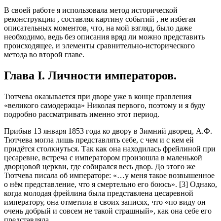
В своей работе я использовала метод исторической
реконструкции , составляя картину событий , не избегая
описательных моментов, что, на мой взгляд, было даже
необходимо, ведь без описания вряд ли можно представить
происходящее, и элементы сравнительно-исторического
метода во второй главе.
Глава I. Личности императоров.
Тютчева оказывается при дворе уже в конце правления
«великого самодержца» Николая первого, поэтому и я буду
подробно рассматривать именно этот период.
Прибыв 13 января 1853 года ко двору в Зимний дворец, А.Ф.
Тютчева могла лишь представлять себе, с чем и с кем ей
придётся столкнуться. Так как она находилась фрейлиной при
цесаревне, встреча с императором произошла в маленькой
дворцовой церкви, где собирался весь двор. До этого же
Тютчева писала об императоре: «…у меня такое возвышенное
о нём представление, что я смертельно его боюсь». [3] Однако,
когда молодая фрейлина была представлена цесаревной
императору, она отметила в своих записях, что «по виду он
очень добрый и совсем не такой страшный», как она себе его
представляла.