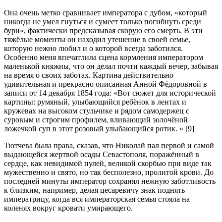
Она очень метко сравнивает императора с дубом, «который
никогда не умел гнуться и сумеет только погибнуть среди
бури», фактически предсказывая скорую его смерть. В эти
тяжёлые моменты он находил утешение в своей семье,
которую нежно любил и о которой всегда заботился.
Особенно меня впечатлила сцена кормления императором
маленькой княжны, что он делал почти каждый вечер, забывая
на время о своих заботах. Картина действительно
удивительная и прекрасно описанная Анной Фёдоровной в
записи от 14 декабря 1854 года: «Вот сюжет для исторической
картины: румяный, улыбающийся ребёнок в лентах и
кружевах на высоком стульчике и рядом самодержец с
суровым и строгим профилем, вливающий золочёной
ложечкой суп в этот розовый улыбающийся ротик. » [9]
Тютчева была права, сказав, что Николай пал первой и самой
выдающейся жертвой осады Севастополя, поражённый в
сердце, как невидимой пулей, великой скорбью при виде так
мужественно и свято, но так бесполезно, пролитой крови. До
последней минуты император сохранял нежную заботливость
к близким, например, делая цесаревичу знак поднять
императрицу, когда вся императорская семья стояла на
коленях вокруг кровати умирающего.