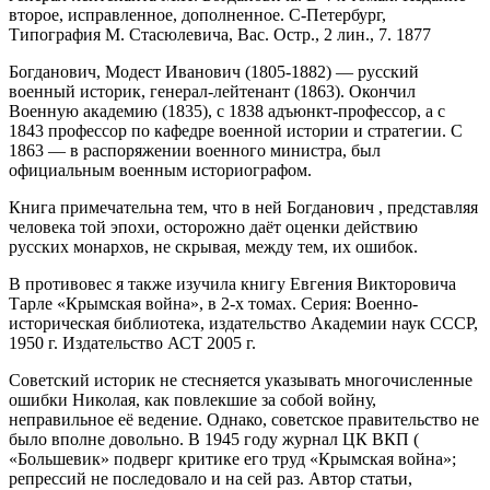
второе, исправленное, дополненное. С-Петербург,
Типография М. Стасюлевича, Вас. Остр., 2 лин., 7. 1877
Богданович, Модест Иванович (1805-1882) — русский
военный историк, генерал-лейтенант (1863). Окончил
Военную академию (1835), с 1838 адъюнкт-профессор, а с
1843 профессор по кафедре военной истории и стратегии. С
1863 — в распоряжении военного министра, был
официальным военным историографом.
Книга примечательна тем, что в ней Богданович , представляя
человека той эпохи, осторожно даёт оценки действию
русских монархов, не скрывая, между тем, их ошибок.
В противовес я также изучила книгу Евгения Викторовича
Тарле «Крымская война», в 2-х томах. Серия: Военно-
историческая библиотека, издательство Академии наук СССР,
1950 г. Издательство АСТ 2005 г.
Советский историк не стесняется указывать многочисленные
ошибки Николая, как повлекшие за собой войну,
неправильное её ведение. Однако, советское правительство не
было вполне довольно. В 1945 году журнал ЦК ВКП (
«Большевик» подверг критике его труд «Крымская война»;
репрессий не последовало и на сей раз. Автор статьи,