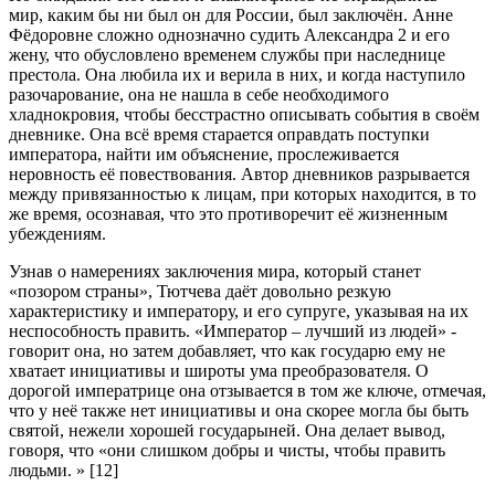
мир, каким бы ни был он для России, был заключён. Анне
Фёдоровне сложно однозначно судить Александра 2 и его
жену, что обусловлено временем службы при наследнице
престола. Она любила их и верила в них, и когда наступило
разочарование, она не нашла в себе необходимого
хладнокровия, чтобы бесстрастно описывать события в своём
дневнике. Она всё время старается оправдать поступки
императора, найти им объяснение, прослеживается
неровность её повествования. Автор дневников разрывается
между привязанностью к лицам, при которых находится, в то
же время, осознавая, что это противоречит её жизненным
убеждениям.
Узнав о намерениях заключения мира, который станет
«позором страны», Тютчева даёт довольно резкую
характеристику и императору, и его супруге, указывая на их
неспособность править. «Император – лучший из людей» -
говорит она, но затем добавляет, что как государю ему не
хватает инициативы и широты ума преобразователя. О
дорогой императрице она отзывается в том же ключе, отмечая,
что у неё также нет инициативы и она скорее могла бы быть
святой, нежели хорошей государыней. Она делает вывод,
говоря, что «они слишком добры и чисты, чтобы править
людьми. » [12]