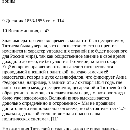
войны.
___________________________________________________
9 Дневник 1853-1855 гг., с. 114
10 Воспоминания, с. 47
Зная императора ещё во времена, когда тот был цесаревичем,
Тютчева была уверена, что с восшествием его на престол
изменится и характер управления страной (не будет позорного
для России мира), так как общественное мнение в своё время
доходило до него, не без участия Тютчевой, кстати говоря.
Ещё во время правления отца цесаревич интересовался
проводимой внешней политикой, нередко замечая её
недостатки, говоря в духе славянофилов, что фиксирует Анна
Фёдоровна, например, в записи от 27 октября 1854 года, где
идёт разговор между цесаревичем, цесаревной и Тютчевой об
обращении за помощью к славянским народам, которое тогда
было уже невозможно. Великий князь высказывается
довольно определённо и откровенно: « Мы не проявили
достаточного национального эгоизма, но обстоятельства <...>
доказали, до какой степени ложна и опасна наша
политическая система». [11]
Но ожидания Тютчевой и славянофилов не оправдались –