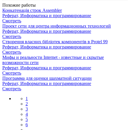
Похожие работы
Конкатенація строк Assembler
Реферат, Информатика и программирование
Смотреть
Проект сети для центра информационных технологий
Реферат, Информатика и программирование
Смотреть
Створення власних бібліотек компонентів в Protel 99
Реферат, Информатика и программирование
Смотреть
Мифы и реальности Internet - известные и скрытые
возможности сети
Реферат, Информатика и программирование
Смотреть
Программа для оценки шахматной ситуации
Реферат, Информатика и программирование
Смотреть
1
2
3
4
5
6
...