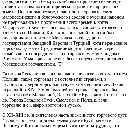
(малороссийские и белорусские) были примерно на четыре
столетия оторваны от исторического развития др. русских
земель. Но экономические, в частности торговые, связи
малороссийского и белорусского народов с русским народом
не прерывались на протяжении всего времени, когда
Малороссия и Белоруссия находились в составе Литовского
княжества и Польши. Киев в значительной степени был
посредником в торговле Московского государства с
государствами Западной Европы и Турцией, хотя перенесение
торговых путей на Средиземное море в известной мере
ослабляло это посредничество в торговле между Западом и
Востоком. У малороссов не ослабевала идея воссоединения с
Московским государством. [5]
Галицкая Русь, попавшая под власть литовского князя, а затем
Польши, также торговала с восточными странами, в
частности, с черноморскими генуэзскими колониями. Львов,
игравший в XIV–XV вв. важнейшую роль в торговле, был
связан также с Молдавией, Валахией, с Краковом, Познанью и
др. Города Западной Руси, Смоленск и Полоцк, вели
торговлю и с Северо-восточной Русью.
С XII–XIII вв. значительная часть знаменитого торгового пути
"из варяг в греки" принадлежала уже не Руси, выход к
Черному и Каспийскому морям был крайне затруднен, что