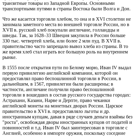
транзитные товары из Западной Европы. Основными
транспортными путями в страны Востока были Волга и Дон.
Что же касается торговли хлебом, то она и в XVI столетии не
занимала заметного места во внешней торговле России, но в
XVII в. русский хлеб покупали англичане, голландцы и
шведы. Так, за 1628–33 Швеция закупила в России больше
330 тыс. четвертей хлеба, или более 2 млн пуд. В XVII в.
правительство часто запрещало вывоз хлеба из страны. В то
же время хлеб стал играть все большую роль на внутреннем
рынке.
В 1555 после открытия пути по Белому морю, Иван IV выдал
первую привилегию английской компании, которой он
предоставлял право беспошлинной торговли в России, в
дальнейшем, в 1567, привилегии были расширены; в
частности, англичане получили право беспошлинной
торговли в вошедших в состав русского государства городах:
Астрахани, Казани, Нарве и Дерпте, право чеканки
английской монеты на монетных дворах России. Царское
правительство в XVI в. предоставляло льготы и др.
иностранным купцам, давая в ряде случаев деньги взаймы без
"роста", освобождая дворы иностранных купцов от податей и
повинностей и т.д. Иван IV был заинтересован в торговле с
Англией, особенно в импорте оружия, поскольку соседние