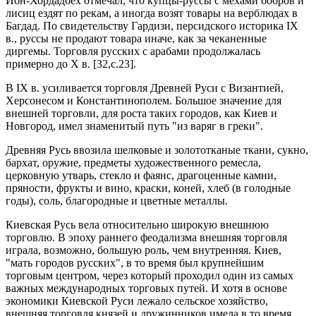
Ибн-Хордадбех отмечал, что купцы-руссы с мехами бобров и
лисиц ездят по рекам, а иногда возят товары на верблюдах в
Багдад. По свидетельству Гардизи, персидского историка IX
в., руссы не продают товара иначе, как за чеканенные
диргемы. Торговля русских с арабами продолжалась
примерно до X в. [32,c.23].
В IX в. усиливается торговля Древней Руси с Византией,
Херсонесом и Константинополем. Большое значение для
внешней торговли, для роста таких городов, как Киев и
Новгород, имел знаменитый путь "из варяг в греки".
Древняя Русь ввозила шелковые и золототканые ткани, сукно,
бархат, оружие, предметы художественного ремесла,
церковную утварь, стекло и фаянс, драгоценные камни,
пряности, фрукты и вино, краски, коней, хлеб (в голодные
годы), соль, благородные и цветные металлы.
Киевская Русь вела относительно широкую внешнюю
торговлю. В эпоху раннего феодализма внешняя торговля
играла, возможно, большую роль, чем внутренняя. Киев,
"мать городов русских", в то время был крупнейшим
торговым центром, через который проходил один из самых
важных международных торговых путей. И хотя в основе
экономики Киевской Руси лежало сельское хозяйство,
внешняя торговля князей и дружинников имела в то время