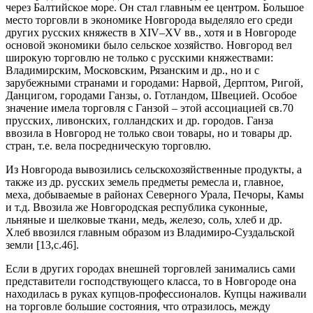
через Балтийское море. Он стал главным ее центром. Большое
место торговли в экономике Новгорода выделяло его среди
других русских княжеств в XIV–XV вв., хотя и в Новгороде
основой экономики было сельское хозяйство. Новгород вел
широкую торговлю не только с русскими княжествами:
Владимирским, Московским, Рязанским и др., но и с
зарубежными странами и городами: Нарвой, Дерптом, Ригой,
Данцигом, городами Ганзы, о. Готландом, Швецией. Особое
значение имела торговля с Ганзой – этой ассоциацией св.70
прусских, ливонских, голландских и др. городов. Ганза
ввозила в Новгород не только свои товары, но и товары др.
стран, т.е. вела посредническую торговлю.
Из Новгорода вывозились сельскохозяйственные продукты, а
также из др. русских земель предметы ремесла и, главное,
меха, добываемые в районах Северного Урала, Печоры, Камы
и т.д. Ввозила же Новгородская республика суконные,
льняные и шелковые ткани, медь, железо, соль, хлеб и др.
Хлеб ввозился главным образом из Владимиро-Суздальской
земли [13,c.46].
Если в других городах внешней торговлей занимались сами
представители господствующего класса, то в Новгороде она
находилась в руках купцов-профессионалов. Купцы наживали
на торговле большие состояния, что отразилось, между