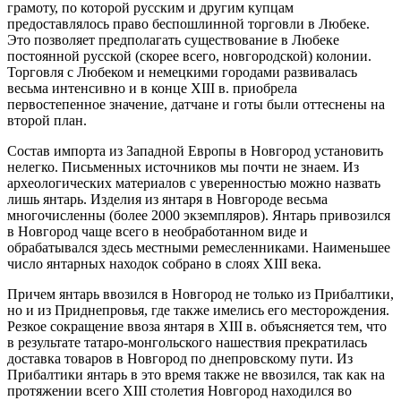
грамоту, по которой русским и другим купцам
предоставлялось право беспошлинной торговли в Любеке.
Это позволяет предполагать существование в Любеке
постоянной русской (скорее всего, новгородской) колонии.
Торговля с Любеком и немецкими городами развивалась
весьма интенсивно и в конце XIII в. приобрела
первостепенное значение, датчане и готы были оттеснены на
второй план.
Состав импорта из Западной Европы в Новгород установить
нелегко. Письменных источников мы почти не знаем. Из
археологических материалов с уверенностью можно назвать
лишь янтарь. Изделия из янтаря в Новгороде весьма
многочисленны (более 2000 экземпляров). Янтарь привозился
в Новгород чаще всего в необработанном виде и
обрабатывался здесь местными ремесленниками. Наименьшее
число янтарных находок собрано в слоях XIII века.
Причем янтарь ввозился в Новгород не только из Прибалтики,
но и из Приднепровья, где также имелись его месторождения.
Резкое сокращение ввоза янтаря в XIII в. объясняется тем, что
в результате татаро-монгольского нашествия прекратилась
доставка товаров в Новгород по днепровскому пути. Из
Прибалтики янтарь в это время также не ввозился, так как на
протяжении всего XIII столетия Новгород находился во