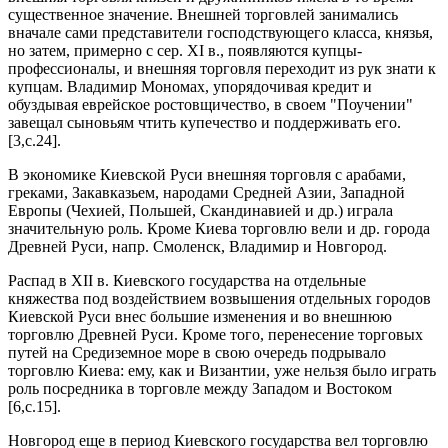
существенное значение. Внешней торговлей занимались
вначале сами представители господствующего класса, князья,
но затем, примерно с сер. XI в., появляются купцы-
профессионалы, и внешняя торговля переходит из рук знати к
купцам. Владимир Мономах, упорядочивая кредит и
обуздывая еврейское ростовщичество, в своем "Поучении"
завещал сыновьям чтить купечество и поддерживать его.
[3,c.24].
В экономике Киевской Руси внешняя торговля с арабами,
греками, Закавказьем, народами Средней Азии, Западной
Европы (Чехией, Польшей, Скандинавией и др.) играла
значительную роль. Кроме Киева торговлю вели и др. города
Древней Руси, напр. Смоленск, Владимир и Новгород.
Распад в XII в. Киевского государства на отдельные
княжества под воздействием возвышения отдельных городов
Киевской Руси внес большие изменения и во внешнюю
торговлю Древней Руси. Кроме того, перенесение торговых
путей на Средиземное море в свою очередь подрывало
торговлю Киева: ему, как и Византии, уже нельзя было играть
роль посредника в торговле между Западом и Востоком
[6,c.15].
Новгород еще в период Киевского государства вел торговлю