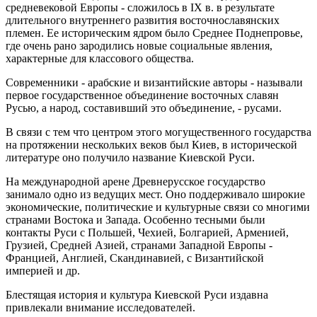
средневековой Европы - сложилось в IX в. в результате
длительного внутреннего развития восточнославянских
племен. Ее историческим ядром было Среднее Поднепровье,
где очень рано зародились новые социальные явления,
характерные для классового общества.
Современники - арабские и византийские авторы - называли
первое государственное объединение восточных славян
Русью, а народ, составивший это объединение, - русами.
В связи с тем что центром этого могущественного государства
на протяжении нескольких веков был Киев, в исторической
литературе оно получило название Киевской Руси.
На международной арене Древнерусское государство
занимало одно из ведущих мест. Оно поддерживало широкие
экономические, политические и культурные связи со многими
странами Востока и Запада. Особенно тесными были
контакты Руси с Польшей, Чехией, Болгарией, Арменией,
Грузией, Средней Азией, странами Западной Европы -
Францией, Англией, Скандинавией, с Византийской
империей и др.
Блестящая история и культура Киевской Руси издавна
привлекали внимание исследователей.