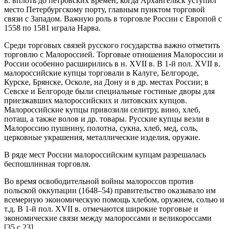
в. вплоть до петровских времен, когда Архангельск уступил
место Петербургскому порту, главным пунктом торговой
связи с Западом. Важную роль в торговле России с Европой с
1558 по 1581 играла Нарва.
Среди торговых связей русского государства важно отметить
торговлю с Малороссией. Торговые отношения Малороссии и
России особенно расширились в н. XVII в. В 1‑й пол. XVII в.
малороссийские купцы торговали в Калуге, Белгороде,
Курске, Брянске, Осколе, на Дону и в др. местах России; в
Севске и Белгороде были специальные гостиные дворы для
приезжавших малороссийских и литовских купцов.
Малороссийские купцы привозили селитру, вино, хлеб,
поташ, а также волов и др. товары. Русские купцы везли в
Малороссию пушнину, полотна, сукна, хлеб, мед, соль,
церковные украшения, металлические изделия, оружие.
В ряде мест России малороссийским купцам разрешалась
беспошлинная торговля.
Во время освободительной войны малороссов против
польской оккупации (1648–54) правительство оказывало им
всемерную экономическую помощь хлебом, оружием, солью и
т.д. В 1‑й пол. XVII в. отмечаются широкие торговые и
экономические связи между малороссами и великороссами
[35,c.23].