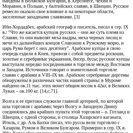
найдены в Волжской Булгарии, в Херсонесе, Чехии и
Моравии, в Польше, у балтийских славян, в Швеции. Русское
ремесло оказало свое влияние и на некоторые области,
заселенные западными славянами. [3]
Ибн-Хордадбех, арабский географ и писатель, писал в сер. IX
в.: "Что же касается купцов русских – они же суть племя из
Славян, то они вывозят меха выдры, меха черных лисиц и
мечи из дальнейших концов Славонии к Румскому морю, и
царь Рума берет с них десятину". Арабские купцы в свою
очередь ездили в Киев, привозя с собой предметы роскоши,
золотые и серебряные украшения, бисер, бусы; русские купцы
выступали нередко посредниками в торговле между Востоком
и Западом. Источники говорят о значительной торговле
славян с арабами в VIII–IX вв. Арабские серебряные диргемы
обнаружены в различных частях нашей страны: в Муроме
найдено ок.11 тыс. этих монет общим весом в 42кг, в Великих
Луках – ок.100 кг. [14,c.71].
Волга и ее притоки служили главной артерией, по которой
шла торговля с арабами; через Волгу и Западную Двину
соединялись два крайних пункта этой торговли – о. Готланд и
Швеция, с одной стороны, и столица Хазарского каганата,
Итиль, с др. Аль Балхи писал, что руссы вели торговлю с
Хазаром, Румом и Великим Булгаром. Примерно в сер. IX в.