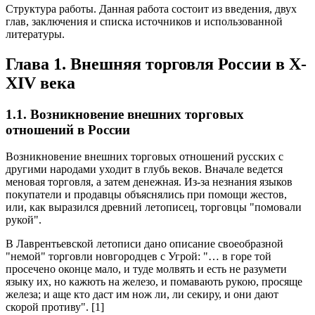
Структура работы. Данная работа состоит из введения, двух
глав, заключения и списка источников и использованной
литературы.
Глава 1. Внешняя торговля России в X-
XIV века
1.1. Возникновение внешних торговых
отношений в России
Возникновение внешних торговых отношений русских с
другими народами уходит в глубь веков. Вначале ведется
меновая торговля, а затем денежная. Из-за незнания языков
покупатели и продавцы объяснялись при помощи жестов,
или, как выразился древний летописец, торговцы "помовали
рукой".
В Лаврентьевской летописи дано описание своеобразной
"немой" торговли новгородцев с Угрой: "… в горе той
просечено оконце мало, и туде молвять и есть не разумети
языку их, но кажють на железо, и помавають рукою, просяще
железа; и аще кто даст им нож ли, ли секиру, и они дают
скорой противу". [1]