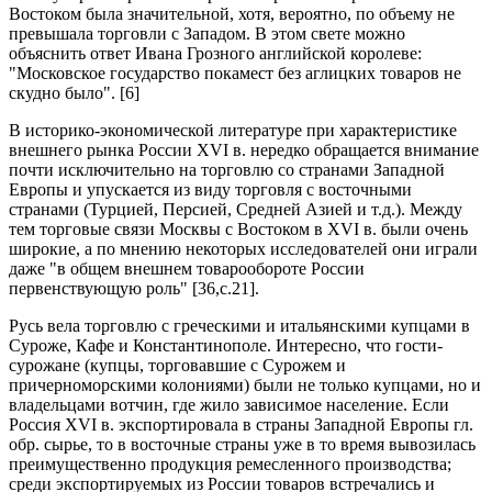
Востоком была значительной, хотя, вероятно, по объему не
превышала торговли с Западом. В этом свете можно
объяснить ответ Ивана Грозного английской королеве:
"Московское государство покамест без аглицких товаров не
скудно было". [6]
В историко-экономической литературе при характеристике
внешнего рынка России XVI в. нередко обращается внимание
почти исключительно на торговлю со странами Западной
Европы и упускается из виду торговля с восточными
странами (Турцией, Персией, Средней Азией и т.д.). Между
тем торговые связи Москвы с Востоком в XVI в. были очень
широкие, а по мнению некоторых исследователей они играли
даже "в общем внешнем товарообороте России
первенствующую роль" [36,c.21].
Русь вела торговлю с греческими и итальянскими купцами в
Суроже, Кафе и Константинополе. Интересно, что гости-
сурожане (купцы, торговавшие с Сурожем и
причерноморскими колониями) были не только купцами, но и
владельцами вотчин, где жило зависимое население. Если
Россия XVI в. экспортировала в страны Западной Европы гл.
обр. сырье, то в восточные страны уже в то время вывозилась
преимущественно продукция ремесленного производства;
среди экспортируемых из России товаров встречались и