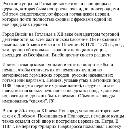
Русские купцы на Готланде также имели свои дворы и
церковь, которая была построена, очевидно, новгородцами.
Об этом свидетельствуют фрески готландской церкви,
которые почти полностью сходны с фресками одной из
новгородских церквей.
Город Висби на Готланде в XII веке был центром торговой
деятельности во всем балтийском бассейне. Он находился в
номинальной зависимости от Швеции. В 1170 - 1270 гг., когда
там прочно обосновалась колония немецких купцов,
выходцев из Вестфалии, Висби достиг своего расцвета.
И хотя готландскими купцами в этот период тоже были
немцы, чтобы отличать их от немецких купцов из
материковых германских городов, русские называли их
готами или варягами. Немцев, упомянутых в летописи под
1188 годом (это первое их упоминание), следует считать
шведами: поскольку речь идет о шведских городах, жители
их, очевидно, должны быть шведами. Обычно же шведы
именовались “свеями”. [8]
В конце 80-х годов XII века Новгород установил торговые
связи с Любеком. Появившись в Новгороде, немецкие купцы
также создали свой двор и построили церковь св. Петра. В
1187 г. император Фридрих I Барбаросса пожаловал Любеку