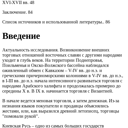
XVI-XVII вв. 48
Заключение. 84
Список источников и использованной литературы.. 86
Введение
Актуальность исследования. Возникновение внешних
торговых отношений восточных славян с другими народами
уходит в глубь веков. На территории Поднепровья,
Поильменья и Окско-Волжского бассейна наблюдался
оживленный обмен с Кавказом – V-IV вв. до н.э. и
греческими причерноморскими колониями в V-IV вв. до н.э.,
в I-III вв. до н.э. начала интенсивного развиваться торговля с
народами Арабского халифата и продолжалась примерно до
середины X в. В IX в. начинается торговля с Византией.
В начале ведется меновая торговля, а затем денежная. Из-за
незнания языков покупатели и продавцы объяснялись
жестами, или, как выразился древний летописец, торговцы
"помовали рукой".
Киевская Русь – одно из самых больших государств