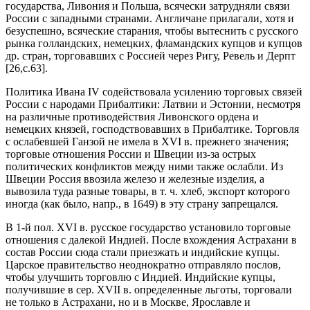
государства, Ливония и Польша, всячески затрудняли связи
России с западными странами. Англичане прилагали, хотя и
безуспешно, всяческие старания, чтобы вытеснить с русского
рынка голландских, немецких, фламандских купцов и купцов
др. стран, торговавших с Россией через Ригу, Ревель и Дерпт
[26,c.63].
Политика Ивана IV содействовала усилению торговых связей
России с народами Прибалтики: Латвии и Эстонии, несмотря
на различные противодействия Ливонского ордена и
немецких князей, господствовавших в Прибалтике. Торговля
с ослабевшей Ганзой не имела в XVI в. прежнего значения;
торговые отношения России и Швеции из-за острых
политических конфликтов между ними также ослабли. Из
Швеции Россия ввозила железо и железные изделия, а
вывозила туда разные товары, в т. ч. хлеб, экспорт которого
иногда (как было, напр., в 1649) в эту страну запрещался.
В 1‑й пол. XVI в. русское государство установило торговые
отношения с далекой Индией. После вхождения Астрахани в
состав России сюда стали приезжать и индийские купцы.
Царское правительство неоднократно отправляло послов,
чтобы улучшить торговлю с Индией. Индийские купцы,
получившие в сер. XVII в. определенные льготы, торговали
не только в Астрахани, но и в Москве, Ярославле и