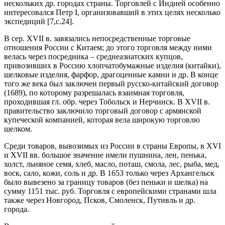
нескольких др. городах страны. Торговлей с Индией особенно
интересовался Петр I, организовавший в этих целях несколько
экспедиций [7,c.24].
В сер. XVII в. завязались непосредственные торговые
отношения России с Китаем; до этого торговля между ними
велась через посредника – среднеазиатских купцов,
привозивших в Россию хлопчатобумажные изделия (китайки),
шелковые изделия, фарфор, драгоценные камни и др. В конце
того же века был заключен первый русско-китайский договор
(1689), по которому разрешалась взаимная торговля,
проходившая гл. обр. через Тобольск и Нерчинск. В XVII в.
правительство заключило торговый договор с армянской
купеческой компанией, которая вела широкую торговлю
шелком.
Среди товаров, вывозимых из России в страны Европы, в XVI
и XVII вв. большое значение имели пушнина, лен, пенька,
холст, льняное семя, хлеб, масло, поташ, смола, лес, рыба, мед,
воск, сало, кожи, соль и др. В 1653 только через Архангельск
было вывезено за границу товаров (без пеньки и шелка) на
сумму 1151 тыс. руб. Торговля с европейскими странами шла
также через Новгород, Псков, Смоленск, Путивль и др.
города.