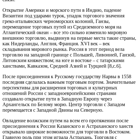
Открытие Америки и морского пути в Индию, падение
Византии под ударами турок, упадок торгового значения
греко-итальянских черноморских колоний, Ганзы,
перемещение торговых путей из Средиземного моря на
Атлантический океан – все это сильно изменило мировую
внешнюю торговлю, выдвинув на первые места такие страны,
как Нидерланды, Англия, Франция. XVI век – век
складывания мирового рынка. Россия в этот период вела
торговлю на западной границе с Польшей, Ливонией, Ганзой,
Литовским княжеством; на юге и востоке – с татарскими
ханствами, Кавказом, Средней Азией и Турцией [8,c.6].
После присоединения к Русскому государству Нарвы в 1558
последняя сделалась важным торговым портом. Значительные
перспективы для расширения торговых и культурных
отношений России с западноевропейскими странами
создавало открытие пути в Западную Европу через
Архангельск по Белому морю. Центр торговли с Западом
перемещается с Западной Двины на Северную.
Овладение волжским путем на всем его протяжении после
присоединения к России Казанского и Астраханского ханств
открывало широкие возможности для торговли в Востоком.
Главную роль при этом играла Астрахань. Торговля с