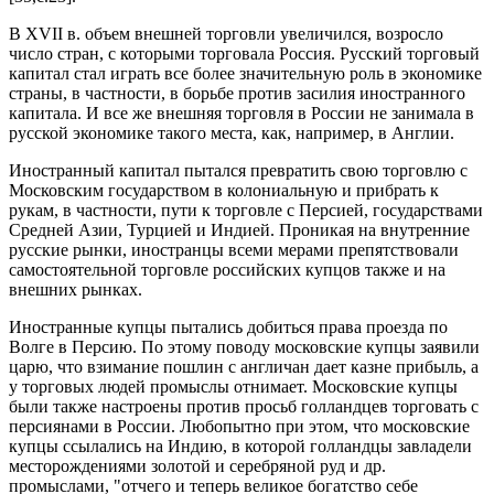
В XVII в. объем внешней торговли увеличился, возросло
число стран, с которыми торговала Россия. Русский торговый
капитал стал играть все более значительную роль в экономике
страны, в частности, в борьбе против засилия иностранного
капитала. И все же внешняя торговля в России не занимала в
русской экономике такого места, как, например, в Англии.
Иностранный капитал пытался превратить свою торговлю с
Московским государством в колониальную и прибрать к
рукам, в частности, пути к торговле с Персией, государствами
Средней Азии, Турцией и Индией. Проникая на внутренние
русские рынки, иностранцы всеми мерами препятствовали
самостоятельной торговле российских купцов также и на
внешних рынках.
Иностранные купцы пытались добиться права проезда по
Волге в Персию. По этому поводу московские купцы заявили
царю, что взимание пошлин с англичан дает казне прибыль, а
у торговых людей промыслы отнимает. Московские купцы
были также настроены против просьб голландцев торговать с
персиянами в России. Любопытно при этом, что московские
купцы ссылались на Индию, в которой голландцы завладели
месторождениями золотой и серебряной руд и др.
промыслами, "отчего и теперь великое богатство себе