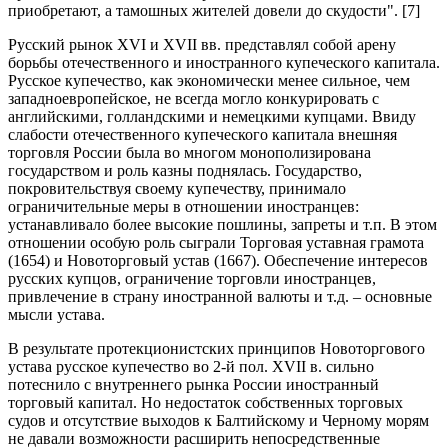
приобретают, а тамошных жителей довели до скудости". [7]
Русский рынок XVI и XVII вв. представлял собой арену
борьбы отечественного и иностранного купеческого капитала.
Русское купечество, как экономически менее сильное, чем
западноевропейское, не всегда могло конкурировать с
английскими, голландскими и немецкими купцами. Ввиду
слабости отечественного купеческого капитала внешняя
торговля России была во многом монополизирована
государством и роль казны поднялась. Государство,
покровительствуя своему купечеству, принимало
ограничительные меры в отношении иностранцев:
устанавливало более высокие пошлины, запреты и т.п. В этом
отношении особую роль сыграли Торговая уставная грамота
(1654) и Новоторговый устав (1667). Обеспечение интересов
русских купцов, ограничение торговли иностранцев,
привлечение в страну иностранной валюты и т.д. – основные
мысли устава.
В результате протекционистских принципов Новоторгового
устава русское купечество во 2‑й пол. XVII в. сильно
потеснило с внутреннего рынка России иностранный
торговый капитал. Но недостаток собственных торговых
судов и отсутствие выходов к Балтийскому и Черному морям
не давали возможности расширить непосредственные