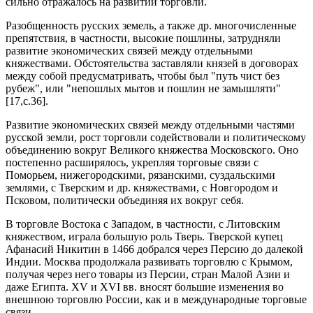
сильно отражалось на развитии торговли.
Разобщенность русских земель, а также др. многочисленные
препятствия, в частности, высокие пошлины, затрудняли
развитие экономических связей между отдельными
княжествами. Обстоятельства заставляли князей в договорах
между собой предусматривать, чтобы был "путь чист без
рубеж", или "непошлых мытов и пошлин не замышляти"
[17,c.36].
Развитие экономических связей между отдельными частями
русской земли, рост торговли содействовали и политическому
объединению вокруг Великого княжества Московского. Оно
постепенно расширялось, укрепляя торговые связи с
Поморьем, нижегородскими, рязанскими, суздальскими
землями, с Тверским и др. княжествами, с Новгородом и
Псковом, политически объединяя их вокруг себя.
В торговле Востока с Западом, в частности, с Литовским
княжеством, играла большую роль Тверь. Тверской купец
Афанасий Никитин в 1466 добрался через Персию до далекой
Индии. Москва продолжала развивать торговлю с Крымом,
получая через него товары из Персии, стран Малой Азии и
даже Египта. XV и XVI вв. вносят большие изменения во
внешнюю торговлю России, как и в международные торговые
связи.