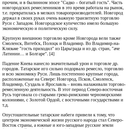
прочим, и в былинном эпосе "Садко – богатый гость". Часть
новгородских ремесленников в это время работала на рынок,
т.е. превратилась в мелких товаропроизводителей. Новгород
держал в своих руках очень важную транзитную торговлю
Руси с Западом. Новгородское купечество имело большую
экономическую и политическую силу.
Крупную внешнюю торговлю кроме Новгорода вели также
Смоленск, Витебск, Полоцк и Владимир. Во Владимир-на-
Клязьме "гость приходил" из Царьграда и из др. стран, "аче
Латинии… и Болгаре". [4]
Падение Киева нанесло значительный урон и торговле др.
городов. Татарское иго сильно подорвало ремесло, торговлю
и всю экономику Руси. Лишь постепенно крупные города,
расположенные на Севере: Новгород, Псков, Смоленск,
Владимир, Суздаль и Ярославль – вновь налаживали торгово-
ремесленную деятельность. В этот период Северо-восточная
Русь торговала со старыми греко-римскими черноморскими
колониями, с Золотой Ордой, с восточными государствами и
т.д.
Опустошительные татарские набеги привели к тому, что
центром экономической жизни русского народа стал Северо-
Восток страны, а южные и юго-западные русские земли