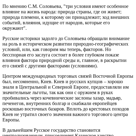
По мнению С.М. Соловьева, "три условия имеют особенное
влияние на жизнь народа: природа страны, где он живет;
природа племени, к которому он принадлежит; ход внешних
событий, влияния, идущие от народов, которые его
окружают".
Русские историки задолго до Соловьева обращали внимание
на роль в историческом развитии природно-географических
условий, или, как говорим мы теперь, факторов. Но
бесспорная его заслуга состоит в более глубоком показе
влияния фактора природной среды и, главное, в раскрытии
его связей с другими факторами (условиями).
Центром международных торговых связей Восточной Европы
был, несомненно, Киев. Киев и русских купцов – хорошо
знали в Центральной и Северной Европе, предоставляли им
значительные льготы, так как они с оружием в руках
пробивались через кочевнические заслоны хазар, мадьяр,
печенегов, внутренних болгар и снабжали европейцев
роскошью восточных базаров. Вплоть до крестовых походов
Киев не утратил своего значения важного торгового центра
Европы.
В дальнейшем Русское государство становится
централизованным, присоединяет Казанское ханство,