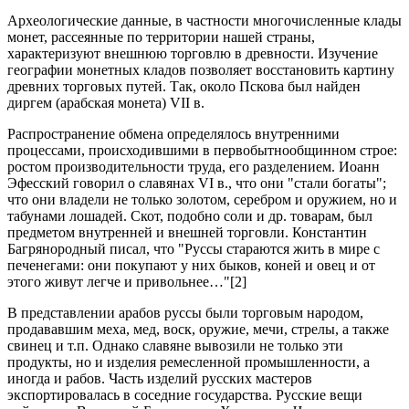
Археологические данные, в частности многочисленные клады
монет, рассеянные по территории нашей страны,
характеризуют внешнюю торговлю в древности. Изучение
географии монетных кладов позволяет восстановить картину
древних торговых путей. Так, около Пскова был найден
диргем (арабская монета) VII в.
Распространение обмена определялось внутренними
процессами, происходившими в первобытнообщинном строе:
ростом производительности труда, его разделением. Иоанн
Эфесский говорил о славянах VI в., что они "стали богаты";
что они владели не только золотом, серебром и оружием, но и
табунами лошадей. Скот, подобно соли и др. товарам, был
предметом внутренней и внешней торговли. Константин
Багрянородный писал, что "Руссы стараются жить в мире с
печенегами: они покупают у них быков, коней и овец и от
этого живут легче и привольнее…"[2]
В представлении арабов руссы были торговым народом,
продававшим меха, мед, воск, оружие, мечи, стрелы, а также
свинец и т.п. Однако славяне вывозили не только эти
продукты, но и изделия ремесленной промышленности, а
иногда и рабов. Часть изделий русских мастеров
экспортировалась в соседние государства. Русские вещи