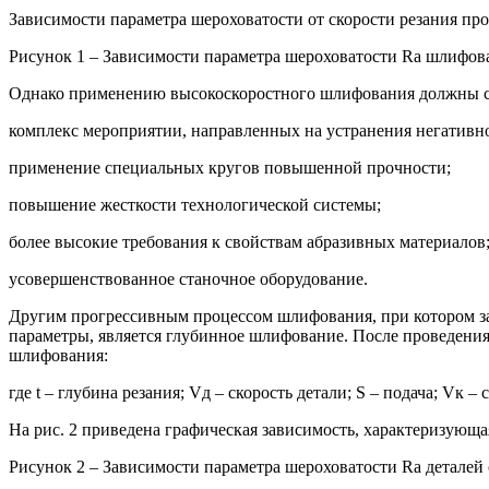
Зависимости параметра шероховатости от скорости резания пр
Рисунок 1 – Зависимости параметра шероховатости Ra шлифован
Однако применению высокоскоростного шлифования должны 
комплекс мероприятии, направленных на устранения негативн
применение специальных кругов повышенной прочности;
повышение жесткости технологической системы;
более высокие требования к свойствам абразивных материалов
усовершенствованное станочное оборудование.
Другим прогрессивным процессом шлифования, при котором з
параметры, является глубинное шлифование. После проведения
шлифования:
где t – глубина резания; Vд – скорость детали; S – подача; Vк 
На рис. 2 приведена графическая зависимость, характеризую
Рисунок 2 – Зависимости параметра шероховатости Ra деталей