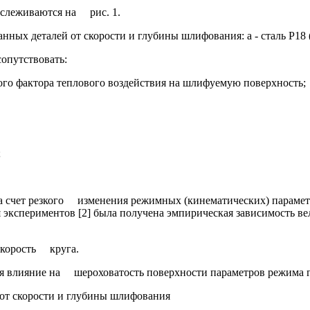
ослеживаются на рис. 1.
ных деталей от скорости и глубины шлифования: а - сталь Р18 
сопутствовать:
ого фактора теплового воздействия на шлифуемую поверхность;
;
а счет резкого изменения режимных (кинематических) парамет
 экспериментов [2] была получена эмпирическая зависимость в
– скорость круга.
щая влияние на шероховатость поверхности параметров режима
 от скорости и глубины шлифования