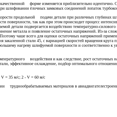
a в качественной форме изменяется приблизительно идентично. 
 при шлифовании ёлочных замковых соединений лопаток турбоко
скорости продольной подачи детали при различных глубинах шл
сти поверхности, так как при этом происходит процесс интенс
мой детали подвергается воздействию температурно-силового фа
нение металла и появление остаточных напряжений. Из-за сло
 Поэтому чаше всего для оценки остаточных напряжений приме
 закаленной стали 45, с вариацией скоростей вращения круга 
к большему нагреву шлифуемой поверхности и соответственно к 
мпературного воздействия и как следствие, рост остаточных 
али, эффективное охлаждение, подбор оптимального отношения 
= 35 м/с; 2 - V = 60 м/с
ии труднообрабатываемых материалов в авиадвигателестроени