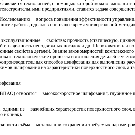
 является технологией, с помощью которой можно выполнить тр
телестроительными предприятиями, ставится задача совершенст
. Исследованию вопроса повышения эффективности управления 
гие работы, однако в настоящее время универсальной методики
эксплуатационные свойства: прочность (статическую, цикличес
ей и надежность неподвижных посадок и др. Шероховатость и во
ионные свойства деталей. Знание закономерностей комплексного
овать технологические процессы изготовления деталей с учетом
копроизводительных способов шлифования для выполнения расчё
имов шлифования на характеристики поверхностного слоя, а т
лифования
(ВПАО) относятся высокоскоростное шлифования, глубинное ш
ий, одними из важнейших характеристик поверхностного слоя, 
 их знак).
корости съёма металла при сохранении требуемых параметров 