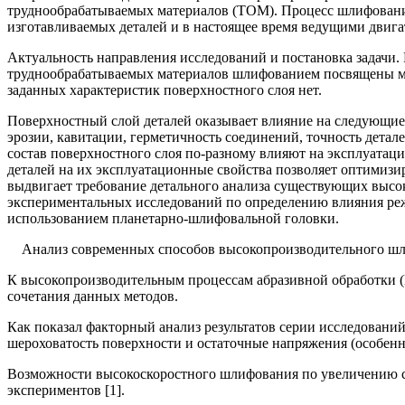
труднообрабатываемых материалов (ТОМ). Процесс шлифования
изготавливаемых деталей и в настоящее время ведущими двига
Актуальность направления исследований и постановка задачи
труднообрабатываемых материалов шлифованием посвящены мно
заданных характеристик поверхностного слоя нет.
Поверхностный слой деталей оказывает влияние на следующие 
эрозии, кавитации, герметичность соединений, точность детал
состав поверхностного слоя по-разному влияют на эксплуатац
деталей на их эксплуатационные свойства позволяет оптимизир
выдвигает требование детального анализа существующих высо
экспериментальных исследований по определению влияния реж
использованием планетарно-шлифовальной головки.
Анализ современных способов высокопроизводительного ш
К высокопроизводительным процессам абразивной обработки 
сочетания данных методов.
Как показал факторный анализ результатов серии исследован
шероховатость поверхности и остаточные напряжения (особенно
Возможности высокоскоростного шлифования по увеличению с
экспериментов [1].