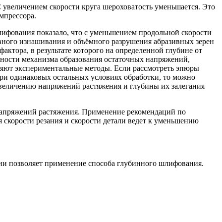
С увеличением скорости круга шероховатость уменьшается. Это
мпрессора.
ифования показало, что с уменьшением продольной скорости
ивного изнашивания и объёмного разрушения абразивных зерен
ктора, в результате которого на определенной глубине от
жности механизма образования остаточных напряжений,
няют экспериментальные методы. Если рассмотреть эпюры
при одинаковых остальных условиях обработки, то можно
увеличению напряжений растяжения и глубины их залегания
напряжений растяжения. Применение рекомендаций по
скорости резания и скорости детали ведет к уменьшению
и позволяет применение способа глубинного шлифования.