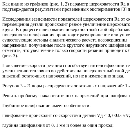
Как видно из графиков (рис. 1, 2) параметр шероховатости R
подтверждается результатами проведенных экспериментов [3]
Исследования зависимости показателей шероховатости Ra от 
перемещения детали происходит резкое увеличение шероховато
круга. В процессе шлифования поверхностный слой обрабатывае
поверхности шлифования происходит разупрочнение или упроч
существующие методы аналитического расчета несовершенны.
напряжения, полученные после круглого наружного шлифования
отметить, что увеличение только скорости резания приводит 
(рис. 3).
Повышение скорости резания способствует интенсификации те
уменьшению теплового воздействия на поверхностный слой дет
значений остаточных напряжений, но не к изменению знака.
Рисунок 3 – Эпюры распределения остаточных напряжений: 1 - V 
Решить проблему знака остаточных напряжений при шлифован
Глубинное шлифование имеет особенности:
шлифование происходит со скоростями детали Vд ≤ 0, 0033 м/с;
глубина шлифования от 0, 1 мм и более за один проход;