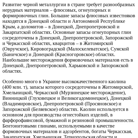
Развитие черной металлургии в стране требует разнообразных
нерудных материалов – флюсовых, огнеупорных и
формировочных глин. Большие запасы флюсовых известняков
находятся в Донецкой области и Автономной Республике
Крым, а доломитов – в Донецкой, Днепропетровской и
Закарпатской областях. Основные запасы огнеупорных глин
сосредоточены в Донецкой, Днепропетровской, Запорожской
и Черкасской областях, кварцитов – в Житомирской
(Овручское), Кировоградской (Малоскелеватское), Сумской
(Баничское) и Донецкой (Красногоровское) областях.
Наибольшие месторождения формовочных материалов есть в
Донецкой, Днепропетровской, Харьковской и Запорожской
областях.
Особенно много в Украине высококачественного каолина
(400 млн. т), запасы которого сосредоточены в Житомирской,
Хмельницкой, Черкасской (Мурзинецкое месторождение),
Винницкой (Глуховецкое и Великогадоминецкое), Донецкой
(Владимировское), Днепропетровской (Просяновское) и
Запорожской (Беляевское) областях. Каолин используется в
основном для производства огнестойких изделий, в
фарфорофаянсовой, бумажной и резиновой промышленности.
Бентонитовыми глинами, используемыми в качестве
формовочных материалов и адсорбентов, богаты Черкасская,
Закарпатская, Хмельницкая, Тернопольская области и