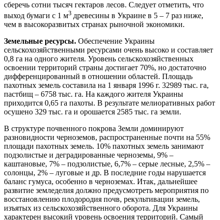
сберечь сотни тысяч гектаров лесов. Следует отметить, что
3
выход бумаги с 1 м
древесины в Украине в 5 – 7 раз ниже,
чем в высокоразвитых странах рыночной экономики.
Земельные ресурсы.
Обеспечение Украины
сельскохозяйственными ресурсами очень высоко и составляет
0,8 га на одного жителя. Уровень сельскохозяйственных
освоении территорий страны достигает 70%, но достаточно
дифференцированный в отношении областей. Площадь
пахотных земель составила на 1 января 1996 г. 32989 тыс. га,
пастбищ – 6758 тыс. га. На каждого жителя Украины
приходится 0,65 га пахоты. В результате мелиоративных работ
осушено 329 тыс. га и орошается 2585 тыс. га земли.
В структуре почвенного покрова Земли доминируют
разновидности черноземов, распространенные почти на 55%
площади пахотных земель. 10% пахотных земель занимают
подзолистые и деградированные черноземы, 9% –
каштановые, 7% – подзолистые, 6,7% – серые лесные, 2,5% –
солонцы, 2% – луговые и др. В последние годы нарушается
баланс гумуса, особенно в черноземах. Итак, дальнейшее
развитие земледелия должно предусмотреть мероприятия по
восстановлению плодородия почв, рекультивации земель,
изъятых из сельскохозяйственного оборота. Для Украины
характерен высокий уровень освоения территорий. Самый