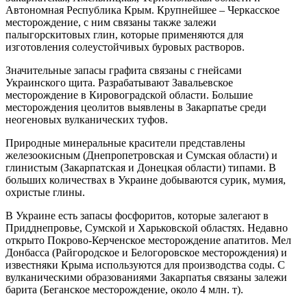
Автономная Республика Крым. Крупнейшее – Черкасское
месторождение, с ним связаны также залежи
палыгорскитовых глин, которые применяются для
изготовления солеустойчивых буровых растворов.
Значительные запасы графита связаны с гнейсами
Украинского щита. Разрабатывают Завальевское
месторождение в Кировоградской области. Большие
месторождения цеолитов выявлены в Закарпатье среди
неогеновых вулканических туфов.
Природные минеральные красители представлены
железоокисным (Днепропетровская и Сумская области) и
глинистым (Закарпатская и Донецкая области) типами. В
больших количествах в Украине добываются сурик, мумия,
охристые глины.
В Украине есть запасы фосфоритов, которые залегают в
Придднепровье, Сумской и Харьковской областях. Недавно
открыто Покрово-Керченское месторождение апатитов. Мел
Донбасса (Райгородское и Белогоровское месторождения) и
известняки Крыма используются для производства соды. С
вулканическими образованиями Закарпатья связаны залежи
барита (Беганское месторождение, около 4 млн. т).