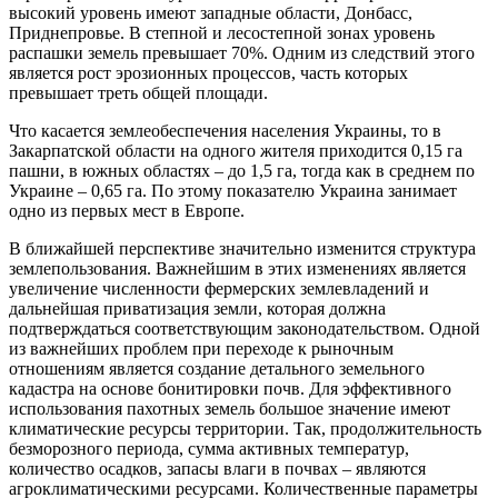
высокий уровень имеют западные области, Донбасс,
Приднепровье. В степной и лесостепной зонах уровень
распашки земель превышает 70%. Одним из следствий этого
является рост эрозионных процессов, часть которых
превышает треть общей площади.
Что касается землеобеспечения населения Украины, то в
Закарпатской области на одного жителя приходится 0,15 га
пашни, в южных областях – до 1,5 га, тогда как в среднем по
Украине – 0,65 га. По этому показателю Украина занимает
одно из первых мест в Европе.
В ближайшей перспективе значительно изменится структура
землепользования. Важнейшим в этих изменениях является
увеличение численности фермерских землевладений и
дальнейшая приватизация земли, которая должна
подтверждаться соответствующим законодательством. Одной
из важнейших проблем при переходе к рыночным
отношениям является создание детального земельного
кадастра на основе бонитировки почв. Для эффективного
использования пахотных земель большое значение имеют
климатические ресурсы территории. Так, продолжительность
безморозного периода, сумма активных температур,
количество осадков, запасы влаги в почвах – являются
агроклиматическими ресурсами. Количественные параметры