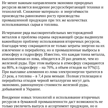
Не менее важным направлением экономии природных
ресурсов является внедрение ресурсосберегающей техники и
технологий. Снижение материало- и энергоёмкости
производства равнозначно росту производства
промышленной продукции при тех же количествах
использованных сырья и топлива.
Исчерпание ряда высокорентабельных месторождений
металлов и проблема охраны окружающей среды выдвинули
важнейшую проблему использования вторичных ресурсов,
благодаря чему сокращаются не только затраты энергии на их
извлечение и переработку, но и промышленные выбросы в
атмосферу и гидросферу. Известно, что каждая тонна металла,
выплавленная из лома, обходится в 20 раз дешевле, чем из
железной руды. При этом выбросы в атмосферу сокращаются
на 86%, в гидросферу – на 76%, а объем отходов на 97%[1].
При выплавке алюминия из лома электроэнергии тратится в
23 раза, а топлива – в 7,4 раза меньше. Полная утилизация и
переработка отходов черной металлургии могут дать
экономию, равноценную стоимости железной руды,
добываемой в Украине.
Внедрение новых технологий и использование вторичных
ресурсов в бумажной промышленности даст возможность не
только увеличить выпуск и ассортимент продукции, но и