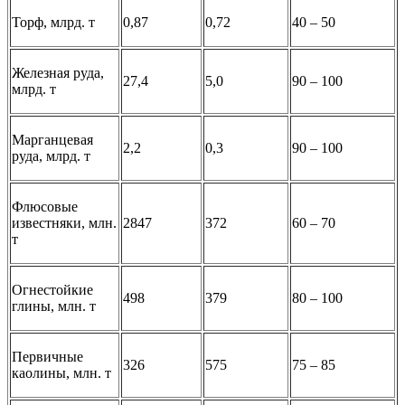
Торф, млрд. т
0,87
0,72
40 – 50
Железная руда,
27,4
5,0
90 – 100
млрд. т
Марганцевая
2,2
0,3
90 – 100
руда, млрд. т
Флюсовые
известняки, млн.
2847
372
60 – 70
т
Огнестойкие
498
379
80 – 100
глины, млн. т
Первичные
326
575
75 – 85
каолины, млн. т