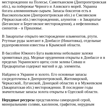
месторождении на Полесье, Самотканском (Днепропетровская
обл.), на побережье Черного и Азовского морей. Украина
богата алюминиевым сырьем. Запасы бокситов есть в
Высокопольском (Днепропетровская обл.) и Смелянском
(Черкасская обл.) месторождениях, алунитов – в Закарпатье
(Беганское и Береговское месторождения), а нефелиновых
сиенитов – в Приазовье.
В Закарпатье открыто месторождение ильменитов, ртути.
Ртутные руды залегают в Донбассе (Никитовка), отдельные
рудопроявления известны в Крымской области.
В бассейне Южного Буга выявлены небольшие залежи
хромитовых руд. Медные оруденения открыты в Донбассе и в
пределах Украинского щита; соли залива Сиваш и
Предкарпатья содержат магний и др. элементы.
Найдено в Украине и золото. Его основные запасы
сосредоточены в Днепропетровской, Житомирской,
Черкасской, Луганской, Донецкой областях и в Мужеевском
(Закарпатская обл.) месторождении. В последние годы
значительные запасы золота открыты в Одесской области.
Нерудные ресурсы
представлены самородной серой,
минеральными солями, каолином, графитом, нерудным