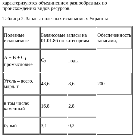
характеризуются объединением разнообразных по
происхождению видов ресурсов.
Таблица 2. Запасы полезных ископаемых Украины
Полезные
Балансовые запасы на
Обеспеченность
ископаемые
01.01.86 по категориям
запасами,
А + В + С
1
С
годы
2
промысловые
Уголь – всего,
48,6
8,6
200
млрд. т
в том числе:
16,8
2,8
каменный
бурый
3,1
0,2