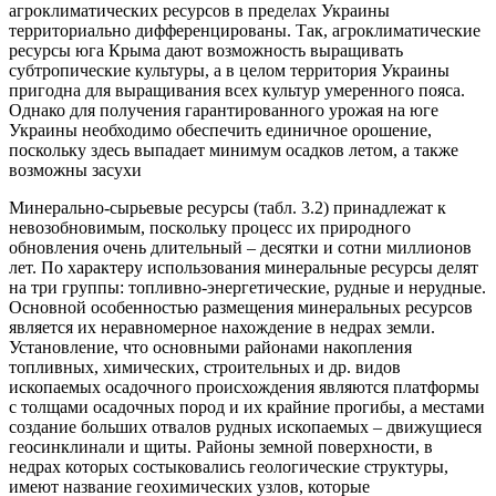
агроклиматических ресурсов в пределах Украины
территориально дифференцированы. Так, агроклиматические
ресурсы юга Крыма дают возможность выращивать
субтропические культуры, а в целом территория Украины
пригодна для выращивания всех культур умеренного пояса.
Однако для получения гарантированного урожая на юге
Украины необходимо обеспечить единичное орошение,
поскольку здесь выпадает минимум осадков летом, а также
возможны засухи
Минерально-сырьевые ресурсы (табл. 3.2) принадлежат к
невозобновимым, поскольку процесс их природного
обновления очень длительный – десятки и сотни миллионов
лет. По характеру использования минеральные ресурсы делят
на три группы: топливно-энергетические, рудные и нерудные.
Основной особенностью размещения минеральных ресурсов
является их неравномерное нахождение в недрах земли.
Установление, что основными районами накопления
топливных, химических, строительных и др. видов
ископаемых осадочного происхождения являются платформы
с толщами осадочных пород и их крайние прогибы, а местами
создание больших отвалов рудных ископаемых – движущиеся
геосинклинали и щиты. Районы земной поверхности, в
недрах которых состыковались геологические структуры,
имеют название геохимических узлов, которые