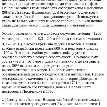
нефтью, природным газом, горючими сланцами и торфом.
Основные запасы каменного угля сосредоточены в Донецком
(98%) и Львовско-Волынском (2%) бассейнах. Более трети
запасов этих бассейнов – коксующиеся угли. Используется
уголь не только как энергетическое топливо, но и как ценное
сырье для химической промышленности и металлургии.
Условия залегания угля в Донбассе сложные: глубина – 1200
2
м, толщина пластов – 0,3 – 2,0 м (
/
пластов имеют мощность
3
0,3 – 0,45 м), высокая крутизна падения пластов. Средняя
глубина разработки превышает 600 м, в некоторых шахтах –
1100 м. Это чрезвычайно усложняет добычу угля и
обуславливает его высокую себестоимость. По марочному
составу уголь – от бурого, длиннопламенного до антрацита,
около 50% всех запасов приходится на уголь
высококачественных марок. Наиболее интенсивно
осваиваются запасы коксующегося угля и антрацитов. Первое
месторождение каменного угля на территории Донецкого
каменногоугольного бассейна открыто в 1721 г., с этого
времени началась его кустарная добыча. Первая шахта
построена в Лисичанске в 1796 г.
Добыча угля в Львовско-Волынском бассейне менее сложна,
толщина пластов здесь достигает 2 м и запасы составляют 1