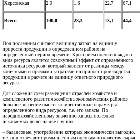
Херсонская
2,9
1,6
22,7
67,1
Всего
100,0
28,3
13,1
44,4
Под последним считают величину затрат на единицу
прироста продукции в определенном районе на
определенный период времени. Критерием оценки каждого
вида ресурса является совокупный эффект от определенного
источника ресурсов, который зависит от разницы между
конечными и прямыми затратами на прирост производства
продукции в расчете на единицу ответного природного
ресурса.
Для сложения схем размещения отраслей хозяйства и
комплексного развития хозяйства экономических районов
большое значение имеют количественные параметры
определенного вида ресурсов, т.е. его запасы. По
народнохозяйственному значению запасы полезных
ископаемых делят на две группы:
– балансовые, употребление которых экономически выгодно,
т.е. они отвечают промышленным оценкам по качеству сырья