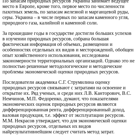
По запасам природных ресурсов Украина занимает ведущее
место в Европе, кроме того, первое место по численности
пахотных земель, по запасам железной и марганцевой руды,
серы. Украина – в числе первых по запасам каменного угля,
природного газа, калийной и каменной соли.
За прошедшие годы в государстве достигли больших успехов
в изучении природных ресурсов, собрана большая
фактическая информация об объемах, размещении и
особенностях отдельных их видов и месторождений, обобщен
опыт хозяйственного использования, исследованы
закономерности территориальных организаций. Однако это не
полностью решенные методологические и методические
проблемы экономической оценки природных ресурсов.
Последователи академика С.Г. Струмилина оценку
природных ресурсов связывают с затратами на освоение и
открытие их. Ряд ученых, и среди них Л.В. Канторович, В.С.
Немчинов, М.П. Федоренко, думают, что показателями
экономических оценок природных ресурсов являются
дифференцированная рента, дифференцированный доход,
валовая продукция, т.е. эффект от эксплуатации ресурсов.
М.М. Некрасов утверждает, что для экономической оценки
природных ресурсов, отдельных их видов
найрезультативнейшим следует считать метод затрат.