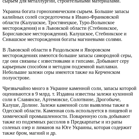
сырьем для металлургии, строительными материалами.
Украина богата горнохимическим сырьем. Большие запасы
калийных солей сосредоточены в Ивано-Франковской
области (Калушское, Тростянецкое, Туро-Волынское
месторождения) и в Львовской области (Стебникское,
Бориславское месторождения). Калушское, Стебникское и
Сивашское месторождения богаты магниевыми солями.
В Львовской области в Раздольском и Яворовском
месторождениях имеются большие запасы самородной серы,
где они связаны с известняками и гипсами. Добывают серу
карьерным способом и методом подземной выплавки.
Небольшие залежи серы имеются также на Керченском
полуострове.
Чрезвычайно много в Украине каменной соли, запасы которой
оцениваются в 9 млрд. т. Издавна известны залежи кухонной
соли в Славянске, Артемовске, Солотвине, Дрогобыче,
Калуше, Долине. Залежи каменной соли выявлены также в
Одесской области. Каменная соль используется в пищевой и
химической промышленности. Поваренную соль добывают
также из подземных рассолов в Предкарпатье и из рапы
соленых озер и лиманов на Юге Украины, которая содержит
также бром, магний и др.