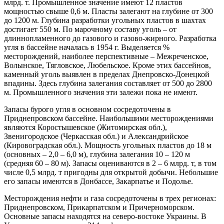
млрд. т. Промышленное значение имеют 12 пластов
мощностью свыше 0,6 м. Пласты залегают на глубине от 300
до 1200 м. Глубина разработки угольных пластов в шахтах
достигает 550 м. По марочному составу уголь – от
длиннопламенного до газового и газово-жирного. Разработка
угля в бассейне началась в 1954 г. Выделяется %
месторождений, наиболее перспективные – Межреченское,
Волынское, Тягловское, Любельское. Кроме этих бассейнов,
каменный уголь выявлен в пределах Днепровско-Донецкой
впадины. Здесь глубина залегания составляет от 500 до 2800
м. Промышленного значения эти залежи пока не имеют.
Запасы бурого угля в основном сосредоточены в
Приднепровском бассейне. Наибольшими месторождениями
являются Коростышевское (Житомирская обл.),
Звенигородское (Черкасская обл.) и Александрийское
(Кировоградская обл.). Мощность угольных пластов до 18 м
(основных – 2,0 – 6,0 м), глубина залегания 10 – 120 м
(средняя 60 – 80 м). Запасы оцениваются в 2 – 6 млрд. т, в том
числе 0,5 млрд. т пригодны для открытой добычи. Небольшие
его запасы имеются в Донбассе, Закарпатье и Подолье.
Месторождения нефти и газа сосредоточены в трех регионах:
Приднепровском, Прикарпатском и Причерноморском.
Основные запасы находятся на северо-востоке Украины. В