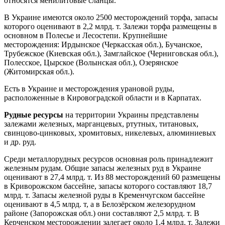
относятся менилитовые сланцы.
В Украине имеются около 2500 месторождений торфа, запасы
которого оценивают в 2,2 млрд. т. Залежи торфа размещены в
основном в Полесье и Лесостепи. Крупнейшие
месторождения: Ирдынское (Черкасская обл.), Бучанское,
Трубежское (Киевская обл.), Замглайское (Черниговская обл.),
Полесское, Цырское (Волынская обл.), Озерянское
(Житомирская обл.).
Есть в Украине и месторождения урановой руды,
расположенные в Кировоградской области и в Карпатах.
Рудные ресурсы
на территории Украины представлены
залежами железных, марганцевых, ртутных, титановых,
свинцово-цинковых, хромитовых, никелевых, алюминиевых
и др. руд.
Среди металлорудных ресурсов основная роль принадлежит
железным рудам. Общие запасы железных руд в Украине
оценивают в 27,4 млрд. т. Из 88 месторождений 60 размещены
в Криворожском бассейне, запасы которого составляют 18,7
млрд. т. Запасы железной руды в Кременчугском бассейне
оценивают в 4,5 млрд. т, а в Белозёрском железорудном
районе (Запорожская обл.) они составляют 2,5 млрд. т. В
Керченском месторождении залегает около 1,4 млрд. т. Залежи