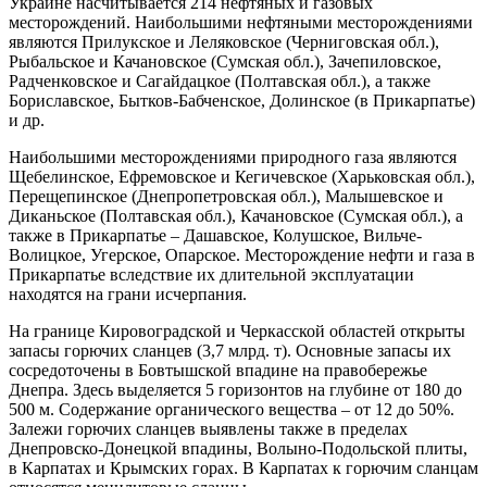
Украине насчитывается 214 нефтяных и газовых
месторождений. Наибольшими нефтяными месторождениями
являются Прилукское и Леляковское (Черниговская обл.),
Рыбальское и Качановское (Сумская обл.), Зачепиловское,
Радченковское и Сагайдацкое (Полтавская обл.), а также
Бориславское, Бытков-Бабченское, Долинское (в Прикарпатье)
и др.
Наибольшими месторождениями природного газа являются
Щебелинское, Ефремовское и Кегичевское (Харьковская обл.),
Перещепинское (Днепропетровская обл.), Малышевское и
Диканьское (Полтавская обл.), Качановское (Сумская обл.), а
также в Прикарпатье – Дашавское, Колушское, Вильче-
Волицкое, Угерское, Опарское. Месторождение нефти и газа в
Прикарпатье вследствие их длительной эксплуатации
находятся на грани исчерпания.
На границе Кировоградской и Черкасской областей открыты
запасы горючих сланцев (3,7 млрд. т). Основные запасы их
сосредоточены в Бовтышской впадине на правобережье
Днепра. Здесь выделяется 5 горизонтов на глубине от 180 до
500 м. Содержание органического вещества – от 12 до 50%.
Залежи горючих сланцев выявлены также в пределах
Днепровско-Донецкой впадины, Волыно-Подольской плиты,
в Карпатах и Крымских горах. В Карпатах к горючим сланцам