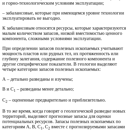
и горно-технологическим условиям эксплуатации;
– забалансовые, которые при имеющемся уровне технологии
эксплуатировать не выгодно.
К забалансовым относятся ресурсы, которые характеризуются
малым количеством запасов, низкой вместимостью ценного
компонента, сложными условиями эксплуатации.
При определении запасов полезных ископаемых учитывают
мощность пластов или рудных тел, их протяженность или
глубину залегания, содержание полезного компонента и
другие специфические показатели. В геологии выделяют
четыре категории запасов полезных ископаемых:
А – детально разведаны и изучены;
В и С
– разведаны менее детально;
1
С
– оцененные предварительно и приблизительно.
2
В то же время, когда говорят о геологической разведке новых
территорий, выделяют прогнозные запасы для оценки
потенциальных ресурсов. Запасы полезных ископаемых по
категориям А, В, С
, С
вместе с прогнозируемыми запасами
1
2