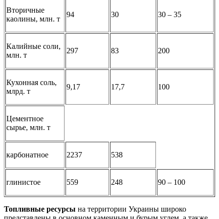
Вторичные
94
30
30 – 35
каолины, млн. т
Калийные соли,
297
83
200
млн. т
Кухонная соль,
9,17
17,7
100
млрд. т
Цементное
сырье, млн. т
карбонатное
2237
538
глинистое
559
248
90 – 100
Топливные ресурсы
на территории Украины широко
представлены в основном каменным и бурым углем, а также