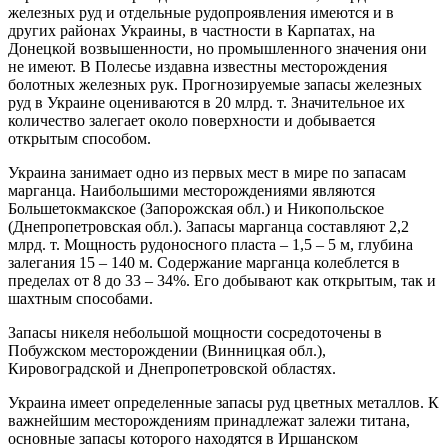
железных руд и отдельные рудопроявления имеются и в
других районах Украины, в частности в Карпатах, на
Донецкой возвышенности, но промышленного значения они
не имеют. В Полесье издавна известны месторождения
болотных железных рук. Прогнозируемые запасы железных
руд в Украине оцениваются в 20 млрд. т. Значительное их
количество залегает около поверхности и добывается
открытым способом.
Украина занимает одно из первых мест в мире по запасам
марганца. Наибольшими месторождениями являются
Большетокмакское (Запорожская обл.) и Никопольское
(Днепропетровская обл.). Запасы марганца составляют 2,2
млрд. т. Мощность рудоносного пласта – 1,5 – 5 м, глубина
залегания 15 – 140 м. Содержание марганца колеблется в
пределах от 8 до 33 – 34%. Его добывают как открытым, так и
шахтным способами.
Запасы никеля небольшой мощности сосредоточены в
Побужском месторождении (Винницкая обл.),
Кировоградской и Днепропетровской областях.
Украина имеет определенные запасы руд цветных металлов. К
важнейшим месторождениям принадлежат залежи титана,
основные запасы которого находятся в Иршанском