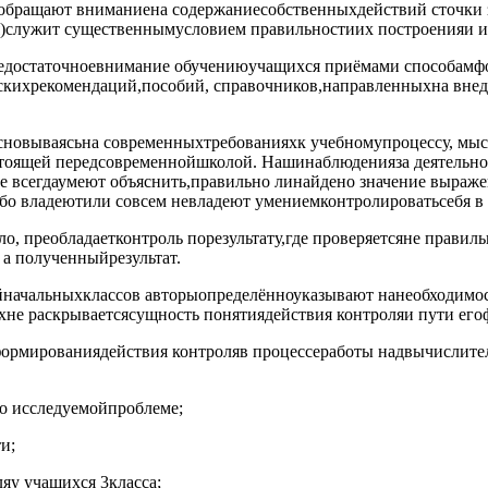
обращают вниманиена содержаниесобственныхдействий сточки з
)служит существеннымусловием правильностиих построенияи и
недостаточноевнимание обучениюучащихся приёмами способамф
ескихрекомендаций,пособий, справочников,направленныхна вне
сновываясьна современныхтребованияхк учебномупроцессу, мыс
,стоящей передсовременнойшколой. Нашинаблюденияза деятельн
всегдаумеют объяснить,правильно линайдено значение выражен
або владеютили совсем невладеют умениемконтролироватьсебя в
о, преобладаетконтроль порезультату,где проверяетсяне прави
а полученныйрезультат.
начальныхклассов авторыопределённоуказывают нанеобходимос
не раскрываетсясущность понятиядействия контроляи пути его
формированиядействия контроляв процессеработы надвычислит
о исследуемойпроблеме;
и;
яу учащихся 3класса;