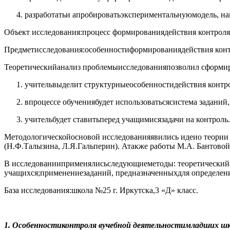
разработатьи апробироватьэкспериментальнуюмодель, 
Объект исследования:процесс формированиядействия контроля
Предметисследования:особенностиформированиядействия кон
Теоретическийанализ проблемыисследованияпозволил сформи
учительвыделит структурныеособенностидействия конт
впроцессе обучениябудет использоватьсясистема задани
учительбудет ставитьперед учащимисязадачи на контроль.
Методологическойосновой исследованияявились идеио теории
(Н.Ф.Талызина, Л.Я.Гальперин). Атакже работы М.А. Бантов
В исследованииприменялисьследующиеметоды: теоретическийан
учащихся;применениезаданий, предназначенныхдля определен
База исследования:школа №25 г. Иркутска,3 «Д» класс.
1. Особенностиконтроля вучебной деятельностимладших шк