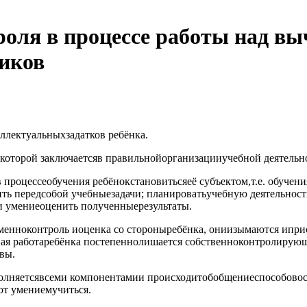
роля в процессе работы над в
иков
ллектуальныхзадатков ребёнка.
ькоторой заключаетсяв правильнойорганизацииучебной деятельн
процессеобучения ребёнокстановитьсяеё субъектом,т.е. обучен
ть передсобой учебныезадачи; планироватьучебную деятельнос
и умениеоценить полученныерезультаты.
енноконтроль иоценка со стороныребёнка, ониизымаются иприс
бная работаребёнка постепеннолишается собственноконтролиру
вы.
аполняетсявсеми компонентамии происходитобобщениеспособов
ют умениемучиться.