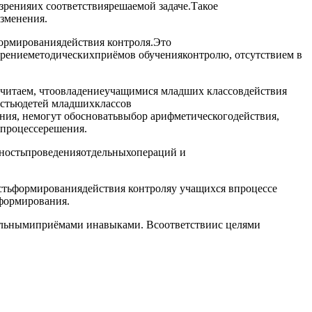
ренияих соответствиярешаемой задаче.Такое
зменения.
ормированиядействия контроля.Это
дрениеметодическихприёмов обученияконтролю, отсутствием в
читаем, чтоовладениеучащимися младших классовдействия
остьюдетей младшихклассов
ия, немогут обосноватьвыбор арифметическогодействия,
 процессерешения.
льностьпроведенияотдельныхопераций и
тьформированиядействия контроляу учащихся впроцессе
формирования.
ельнымиприёмами инавыками. Всоответствиис целями