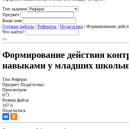
Тип задания
Предмет
Ваше имя
Готовые работы
/
Рефераты
/
Педагогика
/ Формирование дейст
Что найти?
Формирование действия конт
навыками у младших школьн
Тип
Реферат
Предмет
Педагогика
Просмотров
673
Размер файла
107 б
Поделиться