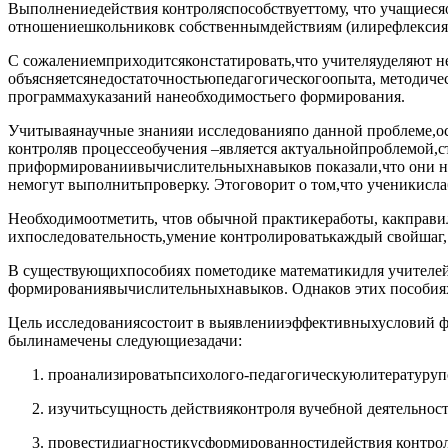
Выполнениедействия контроляспособствуеттому, что учащиеся
отношениешкольниковк собственнымдействиям (илирефлексия
С сожалениемприходитсяконстатировать,что учителяуделяют 
объясняетсянедостаточностьюпедагогическогоопыта, методич
программахуказаний нанеобходимостьего формирования.
Учитываянаучные знанияи исследованияпо данной проблеме,о
контроляв процессеобучения –является актуальнойпроблемой
приформированиивычислительныхнавыков показали,что они не 
немогут выполнитьпроверку. Этоговорит о том,что ученикисл
Необходимоотметить, чтов обычной практикеработы, какправил
ихпоследовательность,умение контролироватькаждый свойшаг, 
В существующихпособиях пометодике математикидля учителей
формированиявычислительныхнавыков. Однаков этих пособиях
Цель исследованиясостоит в выявленииэффективныхусловий 
былинамечены следующиезадачи:
проанализироватьпсихолого-педагогическуюлитературуп
изучитьсущность действияконтроля вучебной деятельност
провестидиагностикусформированностидействия контрол