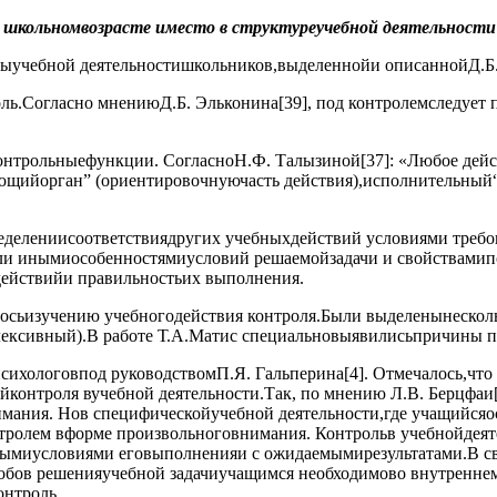
 школьномвозрасте иместо в структуреучебной деятельности
рыучебной деятельностишкольников,выделеннойи описаннойД.Б
ь.Согласно мнениюД.Б. Эльконина[39], под контролемследует 
трольныефункции. СогласноН.Ф. Талызиной[37]: «Любое дейст
ийорган” (ориентировочнуючасть действия),исполнительный“р
пределениисоответствиядругих учебныхдействий условиями треб
ли инымиособенностямиусловий решаемойзадачи и свойствамипо
ействийи правильностьих выполнения.
елялосьизучению учебногодействия контроля.Были выделенынескол
сивный).В работе Т.А.Матис специальновыявилисьпричины пл
хологовпод руководствомП.Я. Гальперина[4]. Отмечалось,что в
онтроля вучебной деятельности.Так, по мнению Л.В. Берцфаи[4
имания. Нов специфическойучебной деятельности,где учащийсяо
онтролем вформе произвольноговнимания. Контрольв учебнойдея
тнымиусловиями еговыполненияи с ожидаемымирезультатами.В 
собов решенияучебной задачиучащимся необходимово внутренн
нтроль.