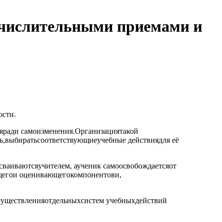
ычислительными приемами и
ости.
ияради самоизменения.Организациятакой
ть,выбиратьсоответствующиеучебные действиядля её
ваиваютсяучителем, аученик самоосвобождаетсяот
ющегои оценивающегокомпонентови,
осуществленияотдельныхсистем учебныхдействий