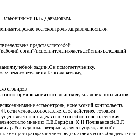
. Элькониными В.В. Давыдовым.
пониматьпрежде всегоконтроль заправильностьюи
виечеловека представляетсобой
абочий орган”(исполнительнаячасть действия),следящий
ованиямучебной задачи.Он помогаетученику,
лучаемогорезультата.Благодаряэтому,
ько еговидов
охогоформированияэтого действияу младших школьников.
сякоевнимание естьконтроль, ноне всякий контрольесть
], если человексопоставляетсвоё действиес готовым
существляетпоиск адекватныхспособов своегодействия
тельности,по мнению Л.В.Берцфаи, К.Н.Поливановой,В.Г.
своих работахданные авторывыделяют упреждающийи
емплане проигратьразличныепредполагаемыеспособы действияи