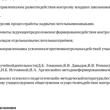
направленнуюна развитиедействия контроляу младших школьник
.
троляв процессеработы надвычислительныминавыками.
роватьследующеепредположение:формированиедействия контрол
ролядля отдельныхвычислительныхприёмов;
й,направленнаяна усвоениеалгоритмовконтрольныхдействий уча
 учебнойдеятельности(Д.Б. Эльконин,В.В. Давыдов,В.В. Репки
ой,Н.Б. Истоминой,И.А. Аргинскойпо методикеформированиявыч
ализ психолого-педагогическойи методическойлитературы;бесед
ияу учащихсяуровня общегоумения осуществлятьдействие конт
ольников