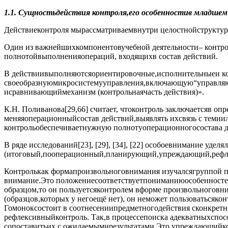
1.1. Сущностьдействия контроля,его особенностив младшем
Действиеконтроля мырассматриваемвнутри целостнойструкту
Один из важнейшихкомпонентовучебной деятельности– контрол
полнотойвыполненияопераций, входящихв состав действий.
В действиивыполняютсяориентировочные,исполнительныеи кон
своеобразнуюмикросистемууправления,включающую“управляющ
исравнивающиймеханизм (контрольнаячасть действия)».
К.Н. Поливанова[29,66] считает, чтоконтроль заключаетсяв о
меняяоперационныйсостав действий,выявлять ихсвязь с темии
контрольобеспечиваетнужную полнотуоперационногосостава д
В ряде исследований[23], [29], [34], [22] особоевнимание уд
(итоговый,пооперационный,планирующий,упреждающий,рефлек
Контролькак формапроизвольноговнимания изучалсягруппой пси
внимание.Это положениесоответствуетпониманиюособенностейк
образцом,то он пользуетсяконтролем вформе произвольноговн
(образцов,которых у негоещё нет), он неможет пользоватьсяк
Гомоноксостоит в соотнесениипредметногодействия сконкре
рефлексивныйконтроль. Так,в процессепоиска адекватныхспо
сопоставитьих с ожидаемымирезультатами.Это упреждающийко