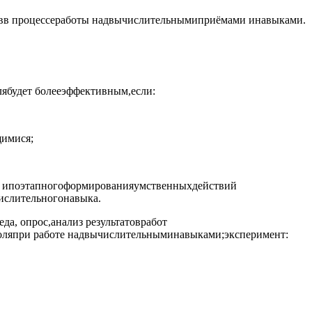
овв процессеработы надвычислительнымиприёмами инавыками.
ябудет болееэффективным,если:
щимися;
н) ипоэтапногоформированияумственныхдействий
ислительногонавыка.
а, опрос,анализ результатовработ
роляпри работе надвычислительныминавыками;эксперимент: