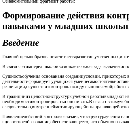
Ознакомительный фрагмент работы:
Формирование действия конт
навыками у младших школьн
Введение
Главной цельюобразованиясчитаетсяразвитие умственных,инте
В связи с этимперед школойвозникаетважная задача,значимост
Сущностьобучения основанана созданииусловий, прикоторых в 
деятельностиформирует уучащихся умениесамостоятельностави
реализации,осуществитьконтроль походу выполняемойработы 
В традициииз целостнойструктурыучебной работывыпадают им
необходимостиконтролироватьи оценивать.В связи с этимуче
следовательно,внутреннеймотивирующейи направляющейосно
Появлениедействий контроляозначает, чтоструктураучения н
вцелостноеобразование,обеспечивающеето, что обычноназыва