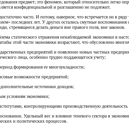
дования предмет; это феномен, который относительно легко опре
вляется конфиденциальной и разглашению не подлежит.
остаточно часто. И потому, наверное, что встречается он в ряд
нием» последних лет. У других остались смутные воспоминания
юди, стремящиеся делать деньги вне правого поля, вне законов.
блема статического отражения ненаблюдаемой экономики в настоя
абы этой части экономики возрастают, что обусловлено многи
осударственных предприятий и появление новых частных предприя
ического лица, особенно трудно поддающегося учету;
период формирования ее многоукладности;
нсовые возможности предприятий;
 дополнительные источники доходов;
вым условиям экономики;
нститутами, контролирующими производственную деятельность в
сновании. Удельный вес и влияние теневого сектора в экономике
еских и политических процессов.