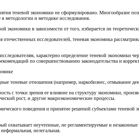
ятия теневой экономики не сформулировано. Многообразие пози
 в методологии и методике исследования.
ой экономики в зависимости от того, избирается ли теоретиче
ля отечественных исследователей, теневая экономика рассматри
исследователям, характерно определение теневой экономики че
рекомендаций по совершенствованию законодательства и коррек
номике
ные теневые отношения (например, наркобизнес, отмывание ден
ость с точки зрения ее влияние на структуру экономики, произв
ческий рост, и другие макроэкономические процессы.
мического поведения и принятие решений субъектами теневой 
рый охватывает неучтенные, не регламентируемые и незаконные
, неформальная, нелегальная.