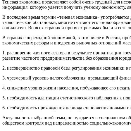
Теневая экономика представляет собой очень трудный для иссле
информация, которую удается получить ученому-экономисту, я
В последнее время термин «теневая экономика» употребляется д
экологической обстановки, многие считают его «новообразова
социализма. Во всех странах и при всех режимах были и есть л
В странах с переходной экономикой, в том числе в России, про
экономических реформ и внедрения рыночных отношений масшт
1. расширение частного сектора в результате приватизации г
развитие частного предпринимательства без образования юрид
2. несовершенство правовой базы регулирования экономики в 
3. чрезмерный уровень налогообложения, превышающий фина
4. снижение уровня жизни населения, побуждающее его искать
5. необходимость адаптации статистического наблюдения к но
6. необходимость прохождения периода становления новыми и
Актуальность выбранной темы, не нуждается в специальном обо
обществом контроля над направленностью социально-экономич