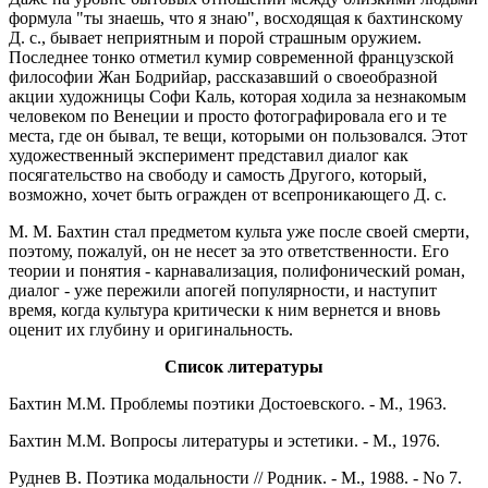
формула "ты знаешь, что я знаю", восходящая к бахтинскому
Д. с., бывает неприятным и порой страшным оружием.
Последнее тонко отметил кумир современной французской
философии Жан Бодрийар, рассказавший о своеобразной
акции художницы Софи Каль, которая ходила за незнакомым
человеком по Венеции и просто фотографировала его и те
места, где он бывал, те вещи, которыми он пользовался. Этот
художественный эксперимент представил диалог как
посягательство на свободу и самость Другого, который,
возможно, хочет быть огражден от всепроникающего Д. с.
М. М. Бахтин стал предметом культа уже после своей смерти,
поэтому, пожалуй, он не несет за это ответственности. Его
теории и понятия - карнавализация, полифонический роман,
диалог - уже пережили апогей популярности, и наступит
время, когда культура критически к ним вернется и вновь
оценит их глубину и оригинальность.
Список литературы
Бахтин М.М. Проблемы поэтики Достоевского. - М., 1963.
Бахтин М.М. Вопросы литературы и эстетики. - М., 1976.
Руднев В. Поэтика модальности // Родник. - М., 1988. - No 7.