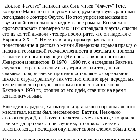
"Доктор Фаустус" написан как бы в упрек "Фаусту" Гете,
которого Манн почти не упоминает, руководствуясь ранними
легендами о докторе Фаусте. Но этот упрек невысказанно
звучит действительно в каждом слове романа. Его можно
сформулировать примерно так: "Вы оправдали Фауста, спасли
его из когтей дьявола - теперь посмотрите, что он наделал с
Европой ХХ в.". Имеется в виду проходящая сквозь
повествование и рассказ о жизни Леверкюна горькая правда о
падении германской государственности в результате прихода
к власти ницшеанствующих (Ницше - главный прототип
Леверкюна) нацистов. В 1970 - 1980 гг. с наследием Бахтина
случалась странная вещь: его узурпировали тогдашние
славянофилы, всячески противопоставляя его формальной
школе и структурализму, так что постепенно круг передовых
теоретиков литературы, который открыл и истолковал
Бахтина в 1970 гг., отошел от его идей, ставших на время
конъюнктурными.
Еще один парадокс, характерный для такого парадоксального
мыслителя, каким был, несомненно, Бахтин. Невольно
апологизируя Д. с., Бахтин не хотел замечать того, что диалог
- не всегда признак лишь глубины, что диалог связан с
властью, когда последняя опутывает своим словом обывателя.
Даже на уровне бытовых отношений между близкими людьми