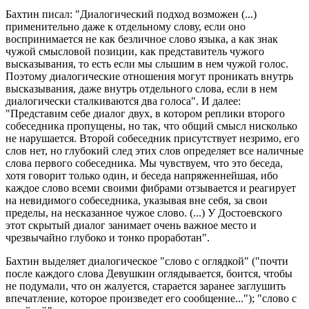
Бахтин писал: "Диалогический подход возможен (...)
применительно даже к отдельному слову, если оно
воспринимается не как безличное слово языка, а как знак
чужой смысловой позиции, как представитель чужого
высказывания, то есть если мы слышим в нем чужой голос.
Поэтому диалогические отношения могут проникать внутрь
высказывания, даже внутрь отдельного слова, если в нем
диалогически сталкиваются два голоса". И далее:
"Представим себе диалог двух, в котором реплики второго
собеседника пропущены, но так, что общий смысл нисколько
не нарушается. Второй собеседник присутствует незримо, его
слов нет, но глубокий след этих слов определяет все наличные
слова первого собеседника. Мы чувствуем, что это беседа,
хотя говорит только один, и беседа напряженнейшая, ибо
каждое слово всеми своими фибрами отзывается и реагирует
на невидимого собеседника, указывая вне себя, за свои
пределы, на несказанное чужое слово. (...) У Достоевского
этот скрытый диалог занимает очень важное место и
чрезвычайно глубоко и тонко проработан".
Бахтин выделяет диалогическое "слово с оглядкой" ("почти
после каждого слова Девушкин оглядывается, боится, чтобы
не подумали, что он жалуется, старается заранее заглушить
впечатление, которое произведет его сообщение..."); "слово с