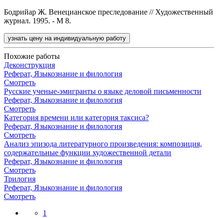
Бодрийар Ж. Венецианское преследование // Художественный
журнал. 1995. - М 8.
узнать цену на индивидуальную работу
Похожие работы
Деконструкция
Реферат, Языкознание и филология
Смотреть
Русские ученые-эмигранты о языке деловой письменности
Реферат, Языкознание и филология
Смотреть
Категория времени или категория таксиса?
Реферат, Языкознание и филология
Смотреть
Анализ эпизода литературного произведения: композиция,
содержательные функции художественной детали
Реферат, Языкознание и филология
Смотреть
Трилогия
Реферат, Языкознание и филология
Смотреть
1