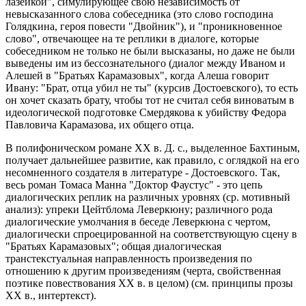
лазейкой", симулирующее свою независимость от
невысказанного слова собеседника (это слово господина
Голядкина, героя повести "Двойник"), и "проникновенное
слово", отвечающее на те реплики в диалоге, которые
собеседником не только не были высказаны, но даже не были
выведены им из бессознательного (диалог между Иваном и
Алешей в "Братьях Карамазовых", когда Алеша говорит
Ивану: "Брат, отца убил не ты" (курсив Достоевского), то есть
он хочет сказать брату, чтобы тот не считал себя виноватым в
идеологической подготовке Смердякова к убийству Федора
Павловича Карамазова, их общего отца.
В полифоническом романе ХХ в. Д. с., выделенное Бахтиным,
получает дальнейшее развитие, как правило, с оглядкой на его
несомненного создателя в литературе - Достоевского. Так,
весь роман Томаса Манна "Доктор Фаустус" - это цепь
диалогических реплик на различных уровнях (ср. мотивный
анализ): упреки Цейтблома Леверкюну; различного рода
диалогические умолчания в беседе Леверкюна с чертом,
диалогически спроецированной на соответствующую сцену в
"Братьях Карамазовых"; общая диалогическая
транстекстуальная направленность произведения по
отношению к другим произведениям (черта, свойственная
поэтике повествования ХХ в. в целом) (см. принципы прозы
ХХ в., интертекст).