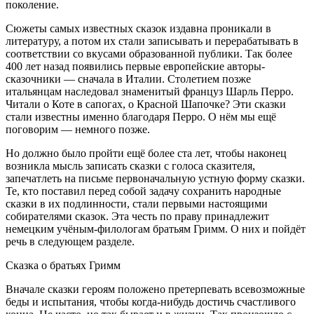
поколение.
Сюжеты самых известных сказок издавна проникали в
литературу, а потом их стали записывать и перерабатывать в
соответствии со вкусами образованной публики. Так более
400 лет назад появились первые европейские авторы-
сказочники — сначала в Италии. Столетием позже
итальянцам наследовал знаменитый француз Шарль Перро.
Читали о Коте в сапогах, о Красной Шапочке? Эти сказки
стали известны именно благодаря Перро. О нём мы ещё
поговорим — немного позже.
Но должно было пройти ещё более ста лет, чтобы наконец
возникла мысль записать сказки с голоса сказителя,
запечатлеть на письме первоначальную устную форму сказки.
Те, кто поставил перед собой задачу сохранить народные
сказки в их подлинности, стали первыми настоящими
собирателями сказок. Эта честь по праву принадлежит
немецким учёным-филологам братьям Гримм. О них и пойдёт
речь в следующем разделе.
Сказка о братьях Гримм
Вначале сказки героям положено претерпевать всевозможные
беды и испытания, чтобы когда-нибудь достичь счастливого