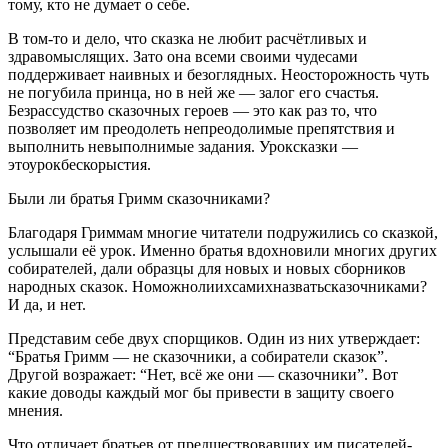
тому, кто не думает о себе.
В том-то и дело, что сказка не любит расчётливых и
здравомыслящих. Зато она всеми своими чудесами
поддерживает наивных и безоглядных. Неосторожность чуть
не погубила принца, но в ней же — залог его счастья.
Безрассудство сказочных героев — это как раз то, что
позволяет им преодолеть непреодолимые препятствия и
выполнить невыполнимые задания. Уроксказки —
этоурокбескорыстия.
Были ли братья Гримм сказочниками?
Благодаря Гриммам многие читатели подружились со сказкой,
услышали её урок. Именно братья вдохновили многих других
собирателей, дали образцы для новых и новых сборников
народных сказок. Номожнолиихсамихназватьсказочниками?
И да, и нет.
Представим себе двух спорщиков. Один из них утверждает:
“Братья Гримм — не сказочники, а собиратели сказок”.
Другой возражает: “Нет, всё же они — сказочники”. Вот
какие доводы каждый мог бы привести в защиту своего
мнения.
Что отличает братьев от предшествовавших им писателей-