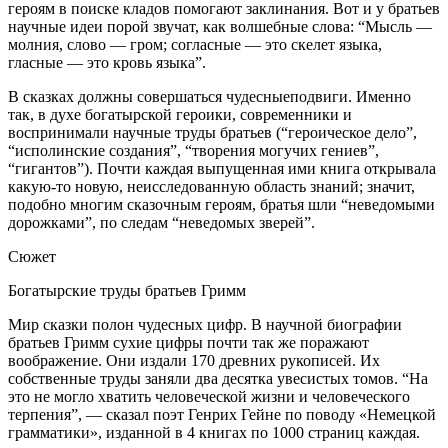
героям в поиске кладов помогают заклинания. Вот и у братьев
научные идеи порой звучат, как волшебные слова: “Мысль —
молния, слово — гром; согласные — это скелет языка,
гласные — это кровь языка”.
В сказках должны совершаться чудесныеподвиги. Именно
так, в духе богатырской героики, современники и
воспринимали научные труды братьев (“героическое дело”,
“исполинские создания”, “творения могучих гениев”,
“гигантов”). Почти каждая выпущенная ими книга открывала
какую-то новую, неисследованную область знаний; значит,
подобно многим сказочным героям, братья шли “неведомыми
дорожками”, по следам “неведомых зверей”.
Сюжет
Богатырские труды братьев Гримм
Мир сказки полон чудесных цифр. В научной биографии
братьев Гримм сухие цифры почти так же поражают
воображение. Они издали 170 древних рукописей. Их
собственные труды заняли два десятка увесистых томов. “На
это не могло хватить человеческой жизни и человеческого
терпения”, — сказал поэт Генрих Гейне по поводу «Немецкой
грамматики», изданной в 4 книгах по 1000 страниц каждая.