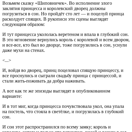
Возьмем сказку «Шиповничек». Во исполнение злого
заклятия принцесса и королевский дворец должны
погрузиться в сон. Но пройдёт сто лет — и поцелуй принца
расколдует спящих. В рукописи эти сцены выглядят
следующим образом:
И тут принцесса укололась веретеном и впала в глубокий сон.
В это мгновение вернулись король с королевой и всем двором,
и все-все, кто был во дворце, тоже погрузились в сон, уснули
даже мухи на стенах.
<...>
И, войдя во дворец, принц поцеловал спящую принцессу, и
все проснулись и сыграли свадьбу принца с принцессой, и
стали жить-поживать да добра наживать.
А вот как те же эпизоды выглядят в опубликованном
варианте:
И в тот миг, когда принцесса почувствовала укол, она упала
на постель, что стояла в светёлке, и погрузилась в глубокий
сон.
И сон этот распространился по всему замку; король и