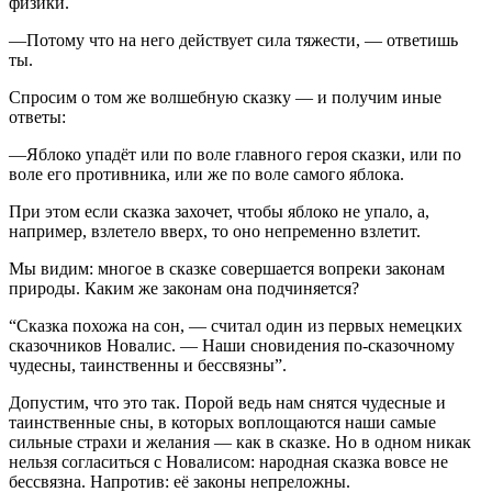
физики.
—Потому что на него действует сила тяжести, — ответишь
ты.
Спросим о том же волшебную сказку — и получим иные
ответы:
—Яблоко упадёт или по воле главного героя сказки, или по
воле его противника, или же по воле самого яблока.
При этом если сказка захочет, чтобы яблоко не упало, а,
например, взлетело вверх, то оно непременно взлетит.
Мы видим: многое в сказке совершается вопреки законам
природы. Каким же законам она подчиняется?
“Сказка похожа на сон, — считал один из первых немецких
сказочников Новалис. — Наши сновидения по-сказочному
чудесны, таинственны и бессвязны”.
Допустим, что это так. Порой ведь нам снятся чудесные и
таинственные сны, в которых воплощаются наши самые
сильные страхи и желания — как в сказке. Но в одном никак
нельзя согласиться с Новалисом: народная сказка вовсе не
бессвязна. Напротив: её законы непреложны.