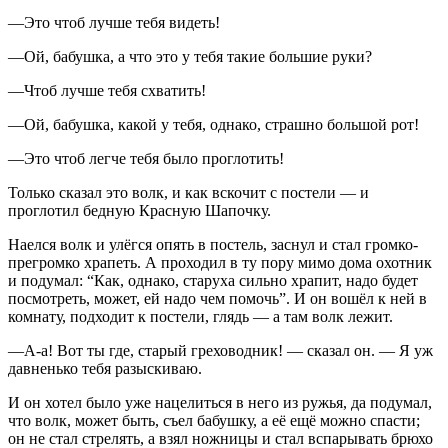
—Это чтоб лучше тебя видеть!
—Ой, бабушка, а что это у тебя такие большие руки?
—Чтоб лучше тебя схватить!
—Ой, бабушка, какой у тебя, однако, страшно большой рот!
—Это чтоб легче тебя было проглотить!
Только сказал это волк, и как вскочит с постели — и
проглотил бедную Красную Шапочку.
Наелся волк и улёгся опять в постель, заснул и стал громко-
прегромко храпеть. А проходил в ту пору мимо дома охотник
и подумал: “Как, однако, старуха сильно храпит, надо будет
посмотреть, может, ей надо чем помочь”. И он вошёл к ней в
комнату, подходит к постели, глядь — а там волк лежит.
—А-а! Вот ты где, старый греховодник! — сказал он. — Я уж
давненько тебя разыскиваю.
И он хотел было уже нацелиться в него из ружья, да подумал,
что волк, может быть, съел бабушку, а её ещё можно спасти;
он не стал стрелять, а взял ножницы и стал вспарывать брюхо