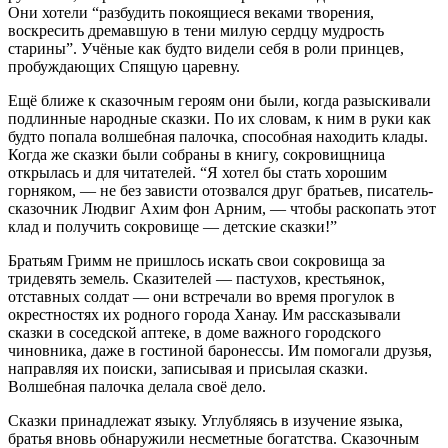
Они хотели “разбудить покоящиеся веками творения,
воскресить дремавшую в тени милую сердцу мудрость
старины”. Учёные как будто видели себя в роли принцев,
пробуждающих Спящую царевну.
Ещё ближе к сказочным героям они были, когда разыскивали
подлинные народные сказки. По их словам, к ним в руки как
будто попала волшебная палочка, способная находить клады.
Когда же сказки были собраны в книгу, сокровищница
открылась и для читателей. “Я хотел бы стать хорошим
горняком, — не без зависти отозвался друг братьев, писатель-
сказочник Людвиг Ахим фон Арним, — чтобы раскопать этот
клад и получить сокровище — детские сказки!”
Братьям Гримм не пришлось искать свои сокровища за
тридевять земель. Сказителей — пастухов, крестьянок,
отставных солдат — они встречали во время прогулок в
окрестностях их родного города Ханау. Им рассказывали
сказки в соседской аптеке, в доме важного городского
чиновника, даже в гостиной баронессы. Им помогали друзья,
направляя их поиски, записывая и присылая сказки.
Волшебная палочка делала своё дело.
Сказки принадлежат языку. Углубляясь в изучение языка,
братья вновь обнаружили несметные богатства. Сказочным