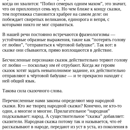
когда он хвалится: “Побил семерых одним махом”, это значит,
что он прихлопнул семь мух. Но чем ближе к концу сказки,
тем портняжка становится храбрее на самом деле: он
побеждает свирепых великанов, единорога и вепря, с
которыми никто не мог справиться.
В нашей речи постоянно встречаются фразеологизмы —
устойчивые образные выражения, такие как “потерять голову
от любви”, “отправиться к чёртовой бабушке”. Так вот: в
сказке они сбываются, прямо воплощаются в действие.
Бесчисленные персонажи сказок действительно теряют голову
от любви — поскольку им её отрубают. Когда же героям
сказок хотят задать невыполнимое задание, их действительно
отправляют к чёртовой бабушке — и те прекрасно находят с
ней общий язык.
Такова сила сказочного слова.
Перечисленные нами законы определяют мир народной
сказки. Кто же творец народной сказки? Конечно, не кто-то
один, а многие и многие. Прилагательное “народная”
подсказывает: народ. А существительное “сказка” добавляет:
сказители. Народная сказка потому так и называется, что её
рассказывают в народе, передают из уст в уста, из поколения в