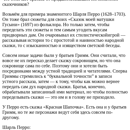
сказочников?
Возьмём для примера знаменитого Шарля Перро (1628–1703).
Он тоже брал сюжеты для своих «Сказок моей матушки
Гусыни» (1697) из фольклора. Но только затем, чтобы
переделать эти сюжеты и тем самым угодить вкусам
придворных дам. Он очаровывал их стилистическойигрой —
рассказывая истории то с простотой и наивностью народной
сказки, то с изысканностью и изяществом светской беседы.
Совсем иные задачи были у братьев Гримм. Они считали, что
вовсе не их пересказ делает сказку сокровищем, но что она
сокровище сама по себе. Поэтому они и хотели быть
посредниками между устной традицией и читателями. Сперва
Гриммы стремились к “буквальной точности” в записи
устного рассказа, затем — к тому, чтобы как можно вернее
передать сам дух народной сказки. Братья, конечно,
обрабатывали записанный ими материал, но чтобы полностью
переделывать сказки — это им и в голову не приходило.
У Перро есть сказка «Красная Шапочка». Есть она и у братьев
Гримм, но те же персонажи ведут себя здесь совсем по-
другому.
Шарль Перро: