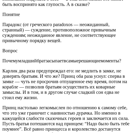
быть воспринято как глупость. А в сказке?
Понятие
Парадокс (от греческого paradoxos — неожиданный,
странный) — суждение, противоположное привычным
суждениям; неожиданное явление, не соответствующее
привычному порядку вещей.
Вопрос
Почемумладшийбратзасыпаетвсамыерешающиемоменты?
Карлик два раза предупреждал его: не медлить в замке, не
доверять братьям. И что же? Принц оба раза уснул: сперва в
замке — чуть не просрочив отпущенное ему время, потом на
корабле — позволив братьям осуществить их коварные
замыслы. И в том, и в другом случае сладкий сон едва не
стоил ему жизни.
Принц настолько легкомыслен по отношению к самому себе,
что это уже граничит с наивностью дурачка. Но именно в
кажущейся слабости сказочных героев и заключается их сила.
Пусть братья потешаются над принцем: “Надо было быть тебе
поумнее”. Всё равно принцесса и королевство достанутся