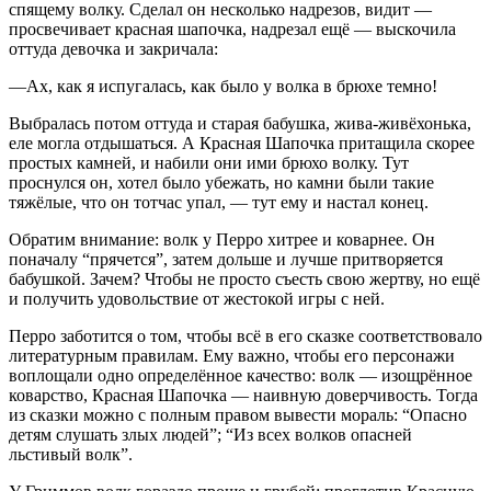
спящему волку. Сделал он несколько надрезов, видит —
просвечивает красная шапочка, надрезал ещё — выскочила
оттуда девочка и закричала:
—Ах, как я испугалась, как было у волка в брюхе темно!
Выбралась потом оттуда и старая бабушка, жива-живёхонька,
еле могла отдышаться. А Красная Шапочка притащила скорее
простых камней, и набили они ими брюхо волку. Тут
проснулся он, хотел было убежать, но камни были такие
тяжёлые, что он тотчас упал, — тут ему и настал конец.
Обратим внимание: волк у Перро хитрее и коварнее. Он
поначалу “прячется”, затем дольше и лучше притворяется
бабушкой. Зачем? Чтобы не просто съесть свою жертву, но ещё
и получить удовольствие от жестокой игры с ней.
Перро заботится о том, чтобы всё в его сказке соответствовало
литературным правилам. Ему важно, чтобы его персонажи
воплощали одно определённое качество: волк — изощрённое
коварство, Красная Шапочка — наивную доверчивость. Тогда
из сказки можно с полным правом вывести мораль: “Опасно
детям слушать злых людей”; “Из всех волков опасней
льстивый волк”.