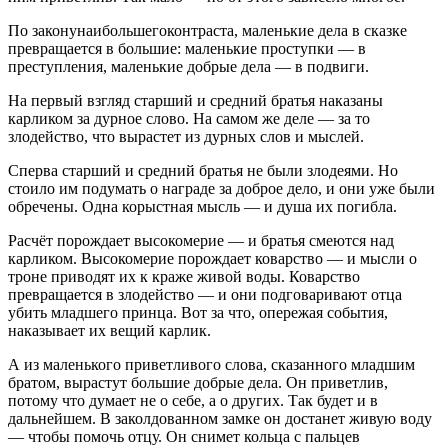
По законунаибольшегоконтраста, маленькие дела в сказке
превращается в большие: маленькие проступки — в
преступления, маленькие добрые дела — в подвиги.
На первый взгляд старший и средний братья наказаны
карликом за дурное слово. На самом же деле — за то
злодейство, что вырастет из дурных слов и мыслей.
Сперва старший и средний братья не были злодеями. Но
стоило им подумать о награде за доброе дело, и они уже были
обречены. Одна корыстная мысль — и душа их погибла.
Расчёт порождает высокомерие — и братья смеются над
карликом. Высокомерие порождает коварство — и мысли о
троне приводят их к краже живой воды. Коварство
превращается в злодейство — и они подговаривают отца
убить младшего принца. Вот за что, опережая события,
наказывает их вещий карлик.
А из маленького приветливого слова, сказанного младшим
братом, вырастут большие добрые дела. Он приветлив,
потому что думает не о себе, а о других. Так будет и в
дальнейшем. В заколдованном замке он достанет живую воду
— чтобы помочь отцу. Он снимет кольца с пальцев