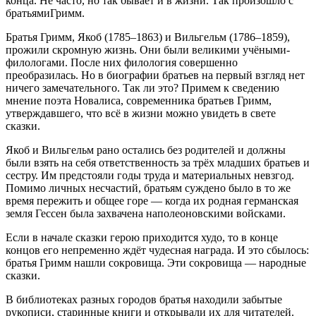
конца. Не часто, но так бывает и в жизни. Так произошло с
братьямиГримм.
Братья Гримм, Якоб (1785–1863) и Вильгельм (1786–1859),
прожили скромную жизнь. Они были великими учёными-
филологами. После них филология совершенно
преобразилась. Но в биографии братьев на первый взгляд нет
ничего замечательного. Так ли это? Примем к сведению
мнение поэта Новалиса, современника братьев Гримм,
утверждавшего, что всё в жизни можно увидеть в свете
сказки.
Якоб и Вильгельм рано остались без родителей и должны
были взять на себя ответственность за трёх младших братьев и
сестру. Им предстояли годы труда и материальных невзгод.
Помимо личных несчастий, братьям суждено было в то же
время пережить и общее горе — когда их родная германская
земля Гессен была захвачена наполеоновскими войсками.
Если в начале сказки герою приходится худо, то в конце
концов его непременно ждёт чудесная награда. И это сбылось:
братья Гримм нашли сокровища. Эти сокровища — народные
сказки.
В библиотеках разных городов братья находили забытые
рукописи, старинные книги и открывали их для читателей.