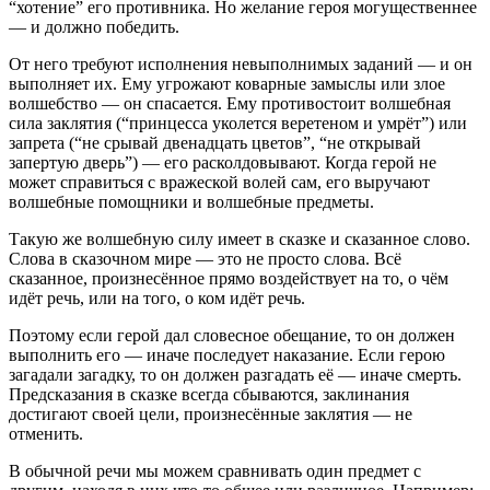
“хотение” его противника. Но желание героя могущественнее
— и должно победить.
От него требуют исполнения невыполнимых заданий — и он
выполняет их. Ему угрожают коварные замыслы или злое
волшебство — он спасается. Ему противостоит волшебная
сила заклятия (“принцесса уколется веретеном и умрёт”) или
запрета (“не срывай двенадцать цветов”, “не открывай
запертую дверь”) — его расколдовывают. Когда герой не
может справиться с вражеской волей сам, его выручают
волшебные помощники и волшебные предметы.
Такую же волшебную силу имеет в сказке и сказанное слово.
Слова в сказочном мире — это не просто слова. Всё
сказанное, произнесённое прямо воздействует на то, о чём
идёт речь, или на того, о ком идёт речь.
Поэтому если герой дал словесное обещание, то он должен
выполнить его — иначе последует наказание. Если герою
загадали загадку, то он должен разгадать её — иначе смерть.
Предсказания в сказке всегда сбываются, заклинания
достигают своей цели, произнесённые заклятия — не
отменить.
В обычной речи мы можем сравнивать один предмет с