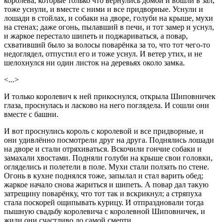
королева, которые только что вернулись домой и вошли в зал,
тоже уснули, и вместе с ними и все придворные. Уснули и
лошади в стойлах, и собаки на дворе, голуби на крыше, мухи
на стенах; даже огонь, пылавший в печи, и тот замер и уснул,
и жаркое перестало шипеть и поджариваться, а повар,
схвативший было за волосы поварёнка за то, что тот чего-то
недоглядел, отпустил его и тоже уснул. И ветер утих, и не
шелохнулся ни один листок на деревьях около замка.
<...>
И только королевич к ней прикоснулся, открыла Шиповничек
глаза, проснулась и ласково на него поглядела. И сошли они
вместе с башни.
И вот проснулись король с королевой и все придворные, и
они удивлённо посмотрели друг на друга. Поднялись лошади
на дворе и стали отряхиваться. Вскочили гончие собаки и
замахали хвостами. Подняли голуби на крыше свои головки,
огляделись и полетели в поле. Мухи стали ползать по стене.
Огонь в кухне поднялся тоже, запылал и стал варить обед;
жаркое начало снова жариться и шипеть. А повар дал такую
затрещину поварёнку, что тот так и вскрикнул; а стряпуха
стала поскорей ощипывать курицу. И отпраздновали тогда
пышную свадьбу королевича с королевной Шиповничек, и
жили они счастливо до самой смерти.