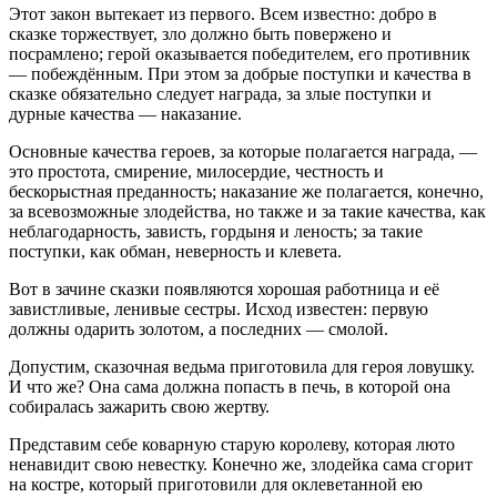
Этот закон вытекает из первого. Всем известно: добро в
сказке торжествует, зло должно быть повержено и
посрамлено; герой оказывается победителем, его противник
— побеждённым. При этом за добрые поступки и качества в
сказке обязательно следует награда, за злые поступки и
дурные качества — наказание.
Основные качества героев, за которые полагается награда, —
это простота, смирение, милосердие, честность и
бескорыстная преданность; наказание же полагается, конечно,
за всевозможные злодейства, но также и за такие качества, как
неблагодарность, зависть, гордыня и леность; за такие
поступки, как обман, неверность и клевета.
Вот в зачине сказки появляются хорошая работница и её
завистливые, ленивые сестры. Исход известен: первую
должны одарить золотом, а последних — смолой.
Допустим, сказочная ведьма приготовила для героя ловушку.
И что же? Она сама должна попасть в печь, в которой она
собиралась зажарить свою жертву.
Представим себе коварную старую королеву, которая люто
ненавидит свою невестку. Конечно же, злодейка сама сгорит
на костре, который приготовили для оклеветанной ею