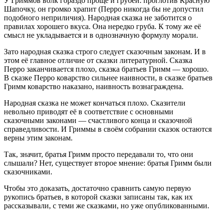
У Гриммов волк гораздо проще и грубей: проглотив Красную
Шапочку, он громко храпит (Перро никогда бы не допустил
подобного неприличия). Народная сказка не заботится о
правилах хорошего вкуса. Она нередко груба. К тому же её
смысл не укладывается и в однозначную формулу морали.
Зато народная сказка строго следует сказочным законам. И в
этом её главное отличие от сказки литературной. Сказка
Перро заканчивается плохо, сказка братьев Гримм — хорошо.
В сказке Перро коварство сильнее наивности, в сказке братьев
Гримм коварство наказано, наивность вознаграждена.
Народная сказка не может кончаться плохо. Сказители
невольно приводят её в соответствие с основными
сказочными законами — счастливого конца и сказочной
справедливости. И Гриммы в своём собрании сказок остаются
верны этим законам.
Так, значит, братья Гримм просто передавали то, что они
слышали? Нет, существует второе мнение: братья Гримм были
сказочниками.
Чтобы это доказать, достаточно сравнить самую первую
рукопись братьев, в которой сказки записаны так, как их
рассказывали, с теми же сказками, но уже опубликованными.