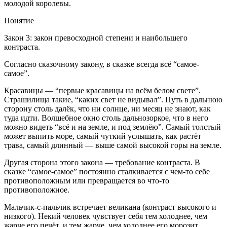
молодой королевы.
Понятие
Закон 3: закон превосходной степени и наибольшего
контраста.
Согласно сказочному закону, в сказке всегда всё “самое-
самое”.
Красавицы — “первые красавицы на всём белом свете”.
Страшилища такие, “каких свет не видывал”. Путь в дальнюю
сторону столь далёк, что ни солнце, ни месяц не знают, как
туда идти. Волшебное окно столь дальнозоркое, что в него
можно видеть “всё и на земле, и под землёю”. Самый толстый
может выпить море, самый чуткий услышать, как растёт
трава, самый длинный — выше самой высокой горы на земле.
Другая сторона этого закона — требование контраста. В
сказке “самое-самое” постоянно сталкивается с чем-то себе
противоположным или превращается во что-то
противоположное.
Мальчик-с-пальчик встречает великана (контраст высокого и
низкого). Некий человек чувствует себя тем холоднее, чем
жарче его печёт, и тем жарче, чем холоднее его морозит