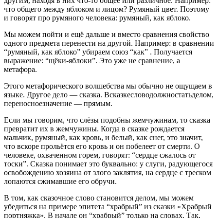
другим, находя в них что-то общее или различное. Например:
что общего между яблоком и лицом? Румяный цвет. Поэтому
и говорят про румяного человека: румяный, как яблоко.
Мы можем пойти и ещё дальше и вместо сравнения свойство
одного предмета перенести на другой. Например: в сравнении
“румяный, как яблоко” убираем союз “как” . Получается
выражение: “щёки-яблоки”. Это уже не сравнение, а
метафора.
Этого метафорического волшебства мы обычно не ощущаем в
языке. Другое дело — сказка. Всказкесловодолжностатьделом,
переносноезначение — прямым.
Если мы говорим, что слёзы подобны жемчужинам, то сказка
превратит их в жемчужины. Когда в сказке рождается
мальчик, румяный, как кровь, и белый, как снег, это значит,
что вскоре прольётся его кровь и он побелеет от смерти. О
человеке, охваченном горем, говорят: “сердце сжалось от
тоски”. Сказка понимает это буквально: у слуги, радующегося
освобождению хозяина от злого заклятия, на сердце с треском
лопаются сжимавшие его обручи.
В том, как сказочное слово становится делом, мы можем
убедиться на примере эпитета “храбрый” из сказки «Храбрый
портняжка». В начале он “храбрый” только на словах. Так,