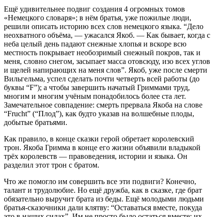
Ещё удивительнее подвиг создания 4 огромных томов
«Немецкого словаря»; в нём братья, уже пожилые люди,
решили описать историю всех слов немецкого языка. “Дело
неохватного объёма, — ужасался Якоб. — Как бывает, когда с
неба целый день падают снежные хлопья и вскоре всю
местность покрывает необозримый снежный покров, так и
меня, словно снегом, засыпает масса отовсюду, изо всех углов
и щелей напирающих на меня слов”. Якоб, уже после смерти
Вильгельма, успел сделать почти четверть всей работы (до
буквы “F”); а чтобы завершить начатый Гриммами труд,
многим и многим учёным понадобилось более ста лет.
Замечательное совпадение: смерть прервала Якоба на слове
“Frucht” (“Плод”), как будто указав на волшебные плоды,
добытые братьями.
Как правило, в конце сказки герой обретает королевский
трон. Якоба Гримма в конце его жизни объявили владыкой
трёх королевств — правоведения, истории и языка. Он
разделил этот трон с братом.
Что же помогло им совершить все эти подвиги? Конечно,
талант и трудолюбие. Но ещё дружба, как в сказке, где брат
обязательно выручит брата из беды. Ещё молодыми людьми
братья-сказочники дали клятву: “Оставаться вместе, покуда
это в наших силах”. Им не просто было остаться вместе: их