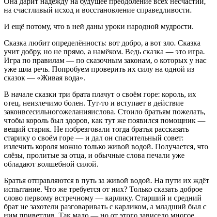
Она дарит надежду на будущее преодоление всех несчастий,
на счастливый исход и восстановление справедливости.
И ещё потому, что в ней даны уроки народной мудрости.
Сказка любит определённость: вот добро, а вот зло. Сказка
учит добру, но не прямо, а намёком. Ведь сказка — это игра.
Игра по правилам — по сказочным законам, о которых у нас
уже шла речь. Попробуем проверить их силу на одной из
сказок — «Живая вода».
В начале сказки три брата плачут о своём горе: король, их
отец, неизлечимо болен. Тут-то и вступает в действие
законвсесильногожеланияислова. Стоило братьям пожелать,
чтобы король был здоров, как тут же появился помощник —
вещий старик. Не побрезговали тогда братья рассказать
старику о своём горе — и дал он спасительный совет:
излечить короля можно только живой водой. Получается, что
слёзы, пролитые за отца, и обычные слова печали уже
обладают волшебной силой.
Братья отправляются в путь за живой водой. На пути их ждёт
испытание. Что же требуется от них? Только сказать доброе
слово первому встречному — карлику. Старший и средний
брат не захотели разговаривать с карликом, а младший был с
ним приветлив. Так мало — но от этого зависело многое.