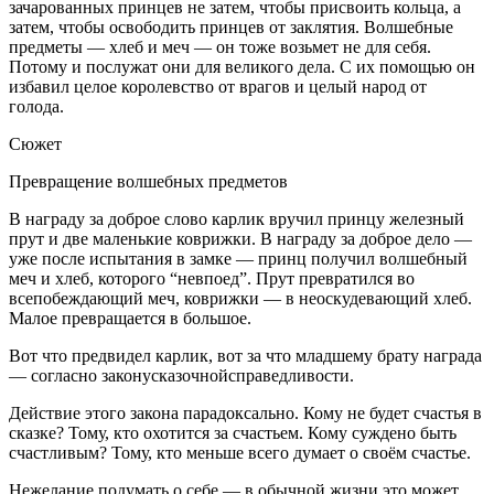
зачарованных принцев не затем, чтобы присвоить кольца, а
затем, чтобы освободить принцев от заклятия. Волшебные
предметы — хлеб и меч — он тоже возьмет не для себя.
Потому и послужат они для великого дела. С их помощью он
избавил целое королевство от врагов и целый народ от
голода.
Сюжет
Превращение волшебных предметов
В награду за доброе слово карлик вручил принцу железный
прут и две маленькие коврижки. В награду за доброе дело —
уже после испытания в замке — принц получил волшебный
меч и хлеб, которого “невпоед”. Прут превратился во
всепобеждающий меч, коврижки — в неоскудевающий хлеб.
Малое превращается в большое.
Вот что предвидел карлик, вот за что младшему брату награда
— согласно законусказочнойсправедливости.
Действие этого закона парадоксально. Кому не будет счастья в
сказке? Тому, кто охотится за счастьем. Кому суждено быть
счастливым? Тому, кто меньше всего думает о своём счастье.
Нежелание подумать о себе — в обычной жизни это может