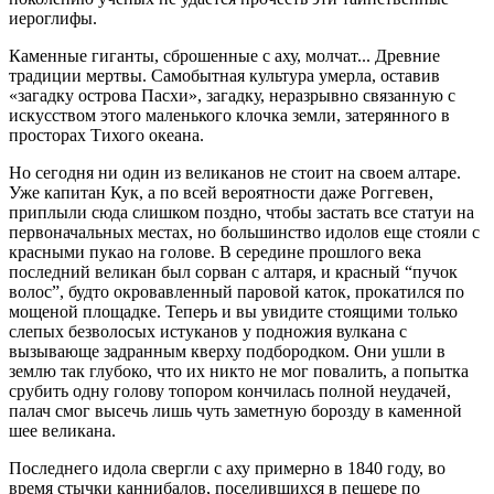
иероглифы.
Каменные гиганты, сброшенные с аху, молчат... Древние
традиции мертвы. Самобытная культура умерла, оставив
«загадку острова Пасхи», загадку, неразрывно связанную с
искусством этого маленького клочка земли, затерянного в
просторах Тихого океана.
Но сегодня ни один из великанов не стоит на своем алтаре.
Уже капитан Кук, а по всей вероятности даже Роггевен,
приплыли сюда слишком поздно, чтобы застать все статуи на
первоначальных местах, но большинство идолов еще стояли с
красными пукао на голове. В середине прошлого века
последний великан был сорван с алтаря, и красный “пучок
волос”, будто окровавленный паровой каток, прокатился по
мощеной площадке. Теперь и вы увидите стоящими только
слепых безволосых истуканов у подножия вулкана с
вызывающе задранным кверху подбородком. Они ушли в
землю так глубоко, что их никто не мог повалить, а попытка
срубить одну голову топором кончилась полной неудачей,
палач смог высечь лишь чуть заметную борозду в каменной
шее великана.
Последнего идола свергли с аху примерно в 1840 году, во
время стычки каннибалов, поселившихся в пещере по