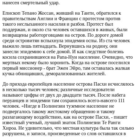
нанесен смертельный удар.
Епископ Тепано Жоссан, живший на Таити, обратился к
правительствам Англии и Франции с протестом против
такого неслыханного насилия и разбоя. Протест был
поддержан, и около ста человек оставшихся в живых, были
возвращены работорговцами на остров. По дороге домой
среди островитян вспыхнула эпидемия оспы. Из ста человек
выжило лишь пятнадцать. Вернувшись на родину, они
занесли эпидемию к себе домой. И как следствие болезнь
косила сохранившееся на Рапа-Нуи население. Очевидно, что
мертвых некому было хоронить. Когда на острове поселился
первый миссионер - брат Эжен Эйро, там оставалась жалкая
кучка обнищавших, деморализованных жителей.
До прихода европейцев население острова Пасхи исчислялось
в несколько тысяч человек; различные исследователи
называют цифры от двух до двадцати тысяч. После набега
перуанцев и эпидемии там сохранилось всего-навсего 111
человек. «Нигде в Полинезии туземное население не
подвергалось такому жестокому обращению и такому
разлагающему воздействию, как на острове Пасхи, - пишет
известный ученый, лучший знаток Полинезии Те Ранги
Хироа. Не удивительно, что местная культура была так сильно
разрушена, и записи, произведенные со слов оставшихся в