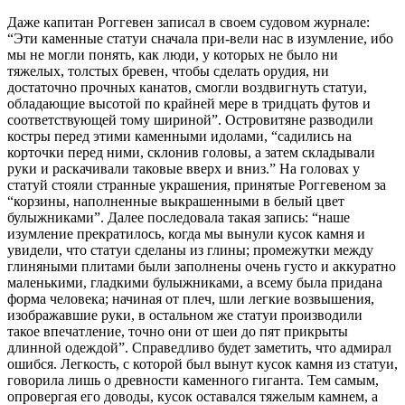
Даже капитан Роггевен записал в своем судовом журнале:
“Эти каменные статуи сначала при-вели нас в изумление, ибо
мы не могли понять, как люди, у которых не было ни
тяжелых, толстых бревен, чтобы сделать орудия, ни
достаточно прочных канатов, смогли воздвигнуть статуи,
обладающие высотой по крайней мере в тридцать футов и
соответствующей тому шириной”. Островитяне разводили
костры перед этими каменными идолами, “садились на
корточки перед ними, склонив головы, а затем складывали
руки и раскачивали таковые вверх и вниз.” На головах у
статуй стояли странные украшения, принятые Роггевеном за
“корзины, наполненные выкрашенными в белый цвет
булыжниками”. Далее последовала такая запись: “наше
изумление прекратилось, когда мы вынули кусок камня и
увидели, что статуи сделаны из глины; промежутки между
глиняными плитами были заполнены очень густо и аккуратно
маленькими, гладкими булыжниками, а всему была придана
форма человека; начиная от плеч, шли легкие возвышения,
изображавшие руки, в остальном же статуи производили
такое впечатление, точно они от шеи до пят прикрыты
длинной одеждой”. Справедливо будет заметить, что адмирал
ошибся. Легкость, с которой был вынут кусок камня из статуи,
говорила лишь о древности каменного гиганта. Тем самым,
опровергая его доводы, кусок оставался тяжелым камнем, а