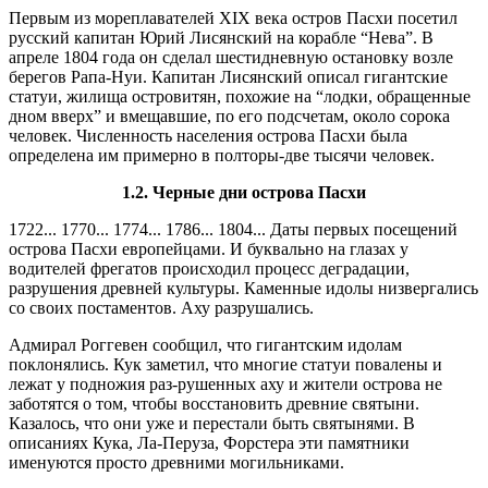
Первым из мореплавателей XIX века остров Пасхи посетил
русский капитан Юрий Лисянский на корабле “Нева”. В
апреле 1804 года он сделал шестидневную остановку возле
берегов Рапа-Нуи. Капитан Лисянский описал гигантские
статуи, жилища островитян, похожие на “лодки, обращенные
дном вверх” и вмещавшие, по его подсчетам, около сорока
человек. Численность населения острова Пасхи была
определена им примерно в полторы-две тысячи человек.
1.2.
Черные дни острова Пасхи
1722... 1770... 1774... 1786... 1804... Даты первых посещений
острова Пасхи европейцами. И буквально на глазах у
водителей фрегатов происходил процесс деградации,
разрушения древней культуры. Каменные идолы низвергались
со своих постаментов. Аху разрушались.
Адмирал Роггевен сообщил, что гигантским идолам
поклонялись. Кук заметил, что многие статуи повалены и
лежат у подножия раз-рушенных аху и жители острова не
заботятся о том, чтобы восстановить древние святыни.
Казалось, что они уже и перестали быть святынями. В
описаниях Кука, Ла-Перуза, Форстера эти памятники
именуются просто древними могильниками.