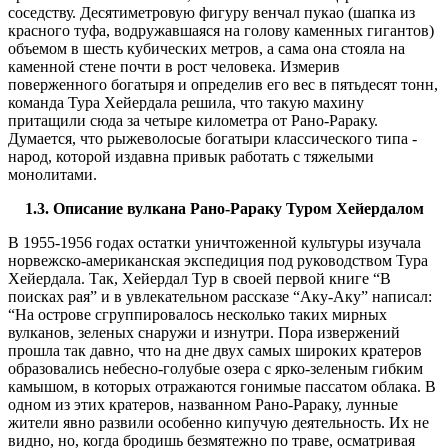
соседству. Десятиметровую фигуру венчал пукао (шапка из
красного туфа, водружавшаяся на голову каменных гигантов)
объемом в шесть кубических метров, а сама она стояла на
каменной стене почти в рост человека. Измерив
поверженного богатыря и определив его вес в пятьдесят тонн,
команда Тура Хейердала решила, что такую махину
притащили сюда за четыре километра от Рано-Рараку.
Думается, что рыжеволосые богатыри классического типа -
народ, которой издавна привык работать с тяжелыми
монолитами.
1.3.
Описание вулкана Рано-Рараку Туром Хейердалом
В 1955-1956 годах остатки уничтоженной культуры изучала
норвежско-американская экспедиция под руководством Тура
Хейердала. Так, Хейердал Тур в своей первой книге “В
поисках рая” и в увлекательном рассказе “Аку-Аку” написал:
“На острове сгруппировалось несколько таких мирных
вулканов, зеленых снаружи и изнутри. Пора извержений
прошла так давно, что на дне двух самых широких кратеров
образовались небесно-голубые озера с ярко-зеленым гибким
камышом, в которых отражаются гонимые пассатом облака. В
одном из этих кратеров, названном Рано-Рараку, лунные
жители явно развили особенно кипучую деятельность. Их не
видно, но, когда бродишь безмятежно по траве, осматривая