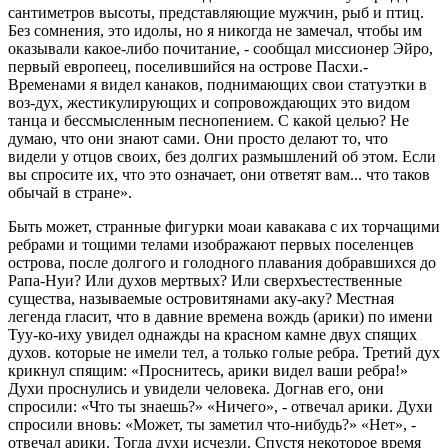
сантиметров высоты, представляющие мужчин, рыб и птиц.
Без сомнения, это идолы, но я никогда не замечал, чтобы им
оказывали какое-либо почитание, - сообщал миссионер Эйро,
первый европеец, поселившийся на острове Пасхи.-
Временами я видел канаков, поднимающих свои статуэтки в
воз-дух, жестикулирующих и сопровождающих это видом
танца и бессмысленным песнопением. С какой целью? Не
думаю, что они знают сами. Они просто делают то, что
видели у отцов своих, без долгих размышлений об этом. Если
вы спросите их, что это означает, они ответят вам... что таков
обычай в стране».
Быть может, странные фигурки моаи кавакава с их торчащими
ребрами и тощими телами изображают первых поселенцев
острова, после долгого и голодного плавания добравшихся до
Рапа-Нуи? Или духов мертвых? Или сверхъестественные
существа, называемые островитянами аку-аку? Местная
легенда гласит, что в давние времена вождь (арики) по имени
Туу-ко-иху увидел однажды на красном камне двух спящих
духов. которые не имели тел, а только голые ребра. Третий дух
крикнул спящим: «Проснитесь, арики видел ваши ребра!»
Духи проснулись и увидели человека. Догнав его, они
спросили: «Что ты знаешь?» «Ничего», - отвечал арики. Духи
спросили вновь: «Может, ты заметил что-нибудь?» «Нет», -
отвечал арики. Тогда духи исчезли. Спустя некоторое время