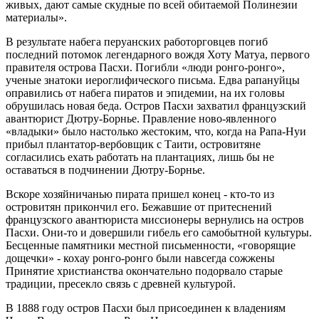
живых, дают самые скудные по всей обитаемой Полинезии
материалы».
В результате набега перуанских работорговцев погиб
последний потомок легендарного вождя Хоту Матуа, первого
правителя острова Пасхи. Погибли «люди ронго-ронго»,
ученые знатоки иероглифического письма. Едва рапануйцы
оправились от набега пиратов и эпидемии, на их головы
обрушилась новая беда. Остров Пасхи захватил французский
авантюрист Дютру-Борнье. Правление ново-явленного
«владыки» было настолько жестоким, что, когда на Рапа-Нуи
прибыл плантатор-вербовщик с Таити, островитяне
согласились ехать работать на плантациях, лишь бы не
оставаться в подчинении Дютру-Борнье.
Вскоре хозяйничанью пирата пришел конец - кто-то из
островитян прикончил его. Бежавшие от притеснений
французского авантюриста миссионеры вернулись на остров
Пасхи. Они-то и довершили гибель его самобытной культуры.
Бесценные памятники местной письменности, «говорящие
дощечки» - кохау ронго-ронго были навсегда сожжены
Принятие христианства окончательно подорвало старые
традиции, пресекло связь с древней культурой.
В 1888 году остров Пасхи был присоединен к владениям