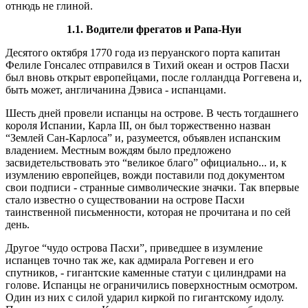
отнюдь не глиной.
1.1.
Водители фрегатов и Рапа-Нуи
Десятого октября 1770 года из перуанского порта капитан
Фелиле Гонсалес отправился в Тихий океан и остров Пасхи
был вновь открыт европейцами, после голландца Роггевена и,
быть может, англичанина Дэвиса - испанцами.
Шесть дней провели испанцы на острове. В честь тогдашнего
короля Испании, Карла III, он был торжественно назван
“Землей Сан-Карлоса” и, разумеется, объявлен испанским
владением. Местным вождям было предложено
засвидетельствовать это “великое благо” официально... и, к
изумлению европейцев, вожди поставили под документом
свои подписи - странные символические значки. Так впервые
стало известно о существовании на острове Пасхи
таинственной письменности, которая не прочитана и по сей
день.
Другое “чудо острова Пасхи”, приведшее в изумление
испанцев точно так же, как адмирала Роггевен и его
спутников, - гигантские каменные статуи с цилиндрами на
голове. Испанцы не ограничились поверхностным осмотром.
Один из них с силой ударил киркой по гигантскому идолу.