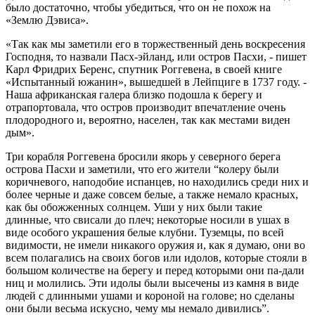
было достаточно, чтобы убедиться, что он не похож на
«Землю Дэвиса».
«Так как мы заметили его в торжественный день воскресения
Господня, то назвали Пасх-эйланд, или остров Пасхи, - пишет
Карл Фридрих Беренс, спутник Роггевена, в своей книге
«Испытанный южанин», вышедшей в Лейпциге в 1737 году. -
Наша африканская галера близко подошла к берегу и
отрапортовала, что остров производит впечатление очень
плодородного и, вероятно, населен, так как местами виден
дым».
Три корабля Роггевена бросили якорь у северного берега
острова Пасхи и заметили, что его жители “колеру были
коричневого, наподобие испанцев, но находились среди них и
более черные и даже совсем белые, а также немало красных,
как бы обожженных солнцем. Уши у них были такие
длинные, что свисали до плеч; некоторые носили в ушах в
виде особого украшения белые клубни. Туземцы, по всей
видимости, не имели никакого оружия и, как я думаю, они во
всем полагались на своих богов или идолов, которые стояли в
большом количестве на берегу и перед которыми они па-дали
ниц и молились. Эти идолы были высечены из камня в виде
людей с длинными ушами и короной на голове; но сделаны
они были весьма искусно, чему мы немало дивились”.