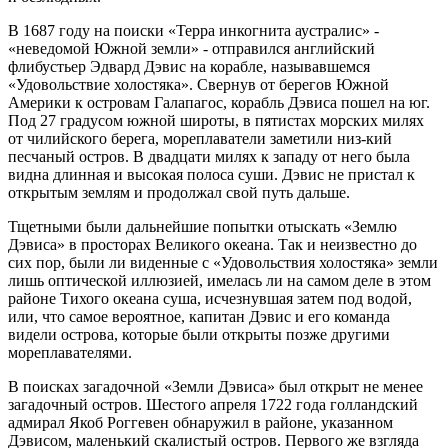
В 1687 году на поиски «Терра инкогнита аустралис» -
«неведомой Южной земли» - отправился английский
флибустьер Эдвард Дэвис на корабле, называвшемся
«Удовольствие холостяка». Свернув от берегов Южной
Америки к островам Галапагос, корабль Дэвиса пошел на юг.
Под 27 градусом южной широты, в пятистах морских милях
от чилийского берега, мореплаватели заметили низ-кий
песчаный остров. В двадцати милях к западу от него была
видна длинная и высокая полоса суши. Дэвис не пристал к
открытым землям и продолжал свой путь дальше.
Тщетными были дальнейшие попытки отыскать «Землю
Дэвиса» в просторах Великого океана. Так и неизвестно до
сих пор, были ли виденные с «Удовольствия холостяка» земли
лишь оптической иллюзией, имелась ли на самом деле в этом
районе Тихого океана суша, исчезнувшая затем под водой,
или, что самое вероятное, капитан Дэвис и его команда
видели острова, которые были открыты позже другими
мореплавателями.
В поисках загадочной «Земли Дэвиса» был открыт не менее
загадочный остров. Шестого апреля 1722 года голландский
адмирал Якоб Роггевен обнаружил в районе, указанном
Дэвисом, маленький скалистый остров. Первого же взгляда