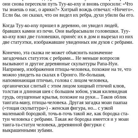
они снова пересекли путь Туу-ко-иху и вновь спросили: «Что
ты знаешь о нас, о арики?» Хитрый вождь отвечал: «Ничего».
Если бы. он сказал, что он видел их ребра, духи убили бы его.
Когда Туу-ко-иху пришел в деревню, он увидел людей,
бравших камни из печи. Они выбрасывали головешки. Туу-
ко-иху взял две головешки, принёс их в дом и вырезал из них
две статуэтки, изображавшие увиденных им духов с ребрами.
Конечно, эта сказка не может объяснить назначение
загадочных статуэток с ребрами... Не меньше вопросов
вызывают и другие деревянные скульптуры Рапа-Нуи.
Например, изображения птицы-человека, похожие на те, что
можно увидеть на скалах в Оронго. Не-большая,
напоминающая птичью, голова с лицом человека,
органически слитый с этим лицом хищный птичий клюв,
толстая и длинная шея с большим зобом, узкая килевидная
грудь, опущенные крылья, похожие на руки... Таков облик
таигата-ману, птицы-человека. Другая загадка моаи паапаа
(«тощая скульптура») - женская фигура, но... с узкой
маленькой бородкой, точь-в-точь такой же, как бородка ста-
туи человека с ребрами. Такая же бородка имеется и у моаи
таига-та-статуи человека, деревянной фигурки с
выкрашенными зубами.