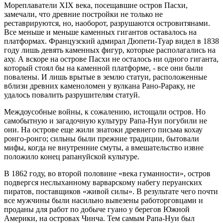
Мореплаватели XIX века, посещавшие остров Пасхи,
замечали, что древние постройки не только не
реставрируются, но, наоборот, разрушаются островитянами.
Все меньше и меньше каменных гигантов оставалось на
платформах. Французский адмирал Дюпети-Туар видел в 1838
году лишь девять каменных фигур, которые располагались на
аху. А вскоре на острове Пасхи не осталось ни одного гиганта,
который стоял бы на каменной платформе, - все они были
повалены. И лишь врытые в землю статуи, расположенные
вблизи древних каменоломен у вулкана Рано-Рараку, не
удалось повалить разрушителям статуй.
Междоусобные войны, к сожалению, истощали остров. Но
самобытную и загадочную культуру Рапа-Нуи погубили не
они. На острове еще жили знатоки древнего письма кохау
ронго-ронго; сильны были прежние традиции, бытовали
мифы, когда не внутренние смуты, а вмешательство извне
положило конец рапануйской культуре.
В 1862 году, во второй половине «века гуманности», остров
подвергся неслыханному варварскому набегу перуанских
пиратов, поставщиков «живой силы». В результате чего почти
все мужчины были насильно вывезены работорговцами и
проданы для работ по добыче гуано у берегов Южной
Америки, на островах Чинча. Тем самым Рапа-Нуи был