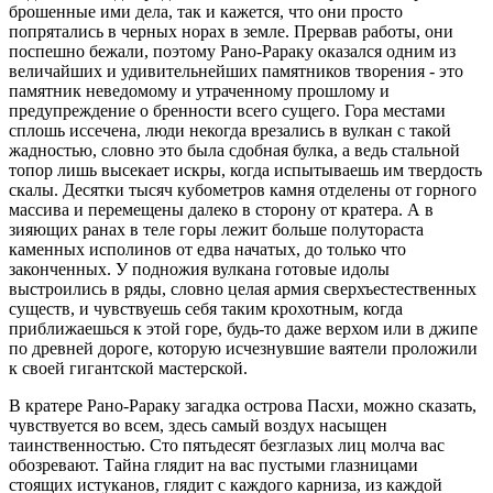
брошенные ими дела, так и кажется, что они просто
попрятались в черных норах в земле. Прервав работы, они
поспешно бежали, поэтому Рано-Рараку оказался одним из
величайших и удивительнейших памятников творения - это
памятник неведомому и утраченному прошлому и
предупреждение о бренности всего сущего. Гора местами
сплошь иссечена, люди некогда врезались в вулкан с такой
жадностью, словно это была сдобная булка, а ведь стальной
топор лишь высекает искры, когда испытываешь им твердость
скалы. Десятки тысяч кубометров камня отделены от горного
массива и перемещены далеко в сторону от кратера. А в
зияющих ранах в теле горы лежит больше полутораста
каменных исполинов от едва начатых, до только что
законченных. У подножия вулкана готовые идолы
выстроились в ряды, словно целая армия сверхъестественных
существ, и чувствуешь себя таким крохотным, когда
приближаешься к этой горе, будь-то даже верхом или в джипе
по древней дороге, которую исчезнувшие ваятели проложили
к своей гигантской мастерской.
В кратере Рано-Рараку загадка острова Пасхи, можно сказать,
чувствуется во всем, здесь самый воздух насыщен
таинственностью. Сто пятьдесят безглазых лиц молча вас
обозревают. Тайна глядит на вас пустыми глазницами
стоящих истуканов, глядит с каждого карниза, из каждой