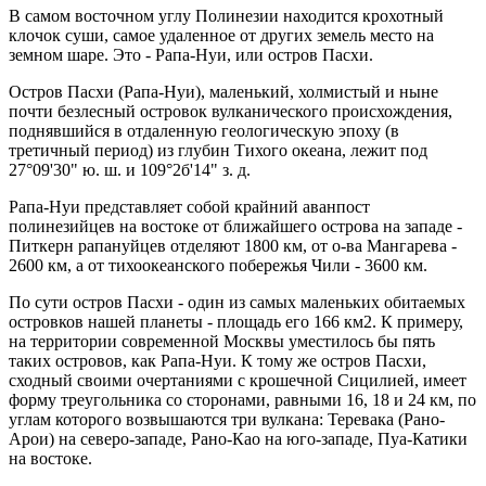
В самом восточном углу Полинезии находится крохотный
клочок суши, самое удаленное от других земель место на
земном шаре. Это - Рапа-Нуи, или остров Пасхи.
Остров Пасхи (Рапа-Нуи), маленький, холмистый и ныне
почти безлесный островок вулканического происхождения,
поднявшийся в отдаленную геологическую эпоху (в
третичный период) из глубин Тихого океана, лежит под
27°09'30" ю. ш. и 109°2б'14" з. д.
Рапа-Нуи представляет собой крайний аванпост
полинезийцев на востоке от ближайшего острова на западе -
Питкерн рапануйцев отделяют 1800 км, от о-ва Мангарева -
2600 км, а от тихоокеанского побережья Чили - 3600 км.
По сути остров Пасхи - один из самых маленьких обитаемых
островков нашей планеты - площадь его 166 км2. К примеру,
на территории современной Москвы уместилось бы пять
таких островов, как Рапа-Нуи. К тому же остров Пасхи,
сходный своими очертаниями с крошечной Сицилией, имеет
форму треугольника со сторонами, равными 16, 18 и 24 км, по
углам которого возвышаются три вулкана: Теревака (Рано-
Арои) на северо-западе, Рано-Као на юго-западе, Пуа-Катики
на востоке.