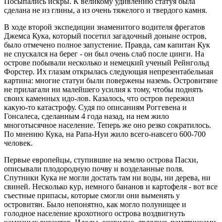
Посыпались искры. К великому удивлению статуя была
сделана не из глины, а из очень тяжелого и твердого камня.
В ходе второй экспедиции знаменитого водителя фрегатов
Джемса Кука, который посетил загадочный доныне остров,
было отмечено полное запустение. Правда, сам капитан Кук
не спускался на берег - он был очень слаб после цинги. На
острове побывали несколько и немецкий ученый Рейнгольд
Форстер. Их глазам открылась следующая непрезентабельная
картина: многие статуи были повержены наземь. Островитяне
не прилагали ни малейшего усилия к тому, чтобы поднять
своих каменных идо-лов. Казалось, что остров пережил
какую-то катастрофу. Судя по описаниям Роггевена и
Гонсалеса, сделанным 4 года назад, на нем жило
многотысячное население. Теперь же оно резко сократилось.
По мнению Кука, на Рапа-Нуи жило всего-навсего 600-700
человек.
Первые европейцы, ступившие на землю острова Пасхи,
описывали плодородную почву и возделанные поля.
Спутники Кука не могли достать там ни воды, ни дерева, ни
свиней. Несколько кур, немного бананов и картофеля - вот все
съестные припасы, которые смогли они выменять у
островитян. Было непонятно, как могло полунищее и
голодное население крохотного острова воздвигнуть