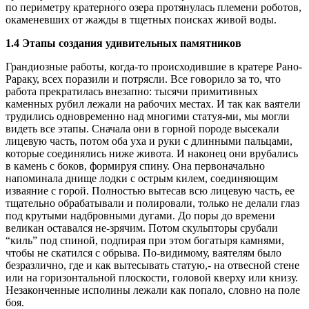
по периметру кратерного озера протянулась племени роботов,
окаменевших от жажды в тщетных поисках живой воды.
1.4
Этапы создания удивительных памятников
Грандиозные работы, когда-то происходившие в кратере Рано-
Рараку, всех поразили и потрясли. Все говорило за то, что
работа прекратилась внезапно: тысячи примитивных
каменных рубил лежали на рабочих местах. И так как ваятели
трудились одновременно над многими статуя-ми, мы могли
видеть все этапы. Сначала они в горной породе высекали
лицевую часть, потом оба уха и руки с длинными пальцами,
которые соединялись ниже живота. И наконец они врубались
в камень с боков, формируя спину. Она первоначально
напоминала днище лодки с острым килем, соединяющим
изваяние с горой. Полностью вытесав всю лицевую часть, ее
тщательно обрабатывали и полировали, только не делали глаз
под крутыми надбровными дугами. До поры до времени
великан оставался не-зрячим. Потом скульпторы срубали
“киль” под спиной, подпирая при этом богатыря камнями,
чтобы не скатился с обрыва. По-видимому, ваятелям было
безразлично, где и как вытесывать статую,- на отвесной стене
или на горизонтальной плоскости, головой кверху или книзу.
Незаконченные исполины лежали как попало, словно на поле
боя.