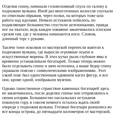
Отделив спину, начинали головоломный спуск по склону к
подножию вулкана. Иной раз многотонных колоссов спускали
по отвесным обрывам, через полки, на которых тоже шла
работа над идолами. Немало истуканов побилось, но
подавляющее большинство спустили целехонькими, правда
ног на хватало, ведь каждое изваяние заканчивалось плоским
срезом там, где у человека начинаются ноги. Словом,
длинный торс с руками.
Тысячи тонн осколков из мастерской перенесли ваятели к
подножию вулкана, где выросли огромные осыпи и
искусственные морены. В этих кучах рыли глубокие ямы и
временно устанавливали богатырей. Только теперь можно
было отделывать спину и шею исполина, а выше бедер спину
украшали поясом с символическими изображениями. Этот
узкий пояс был единственным одеянием нагих фигур, и все
они, кроме одной, изображали мужчин.
Однако таинственное странствие каменных богатырей здесь
не заканчивалось, после доделки спины они отправлялись к
своим алтарям. Большинство пасхальских истуканов
покинули гору, и совсем немного осталось ждать своей
очереди у подножия вулкана. Готовые богатыри разошлись во
все концы острова, до пятнадцати километров от мастерской,