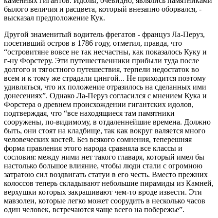
каменных гигантов. Идолы, очевидно, являлись памятниками
былого величия и расцвета, который внезапно оборвался, -
высказал предположение Кук.
Другой знаменитый водитель фрегатов - француз Ла-Перуз,
посетивший остров в 1786 году, отметил, правда, что
“островитяне вовсе не так несчастны, как показалось Куку и
г-ну Форстеру. Эти путешественники прибыли туда после
долгого и тягостного путешествия, терпели недостаток во
всем и к тому же страдали цингой... Не приходится поэтому
удивляться, что их положение отразилось на сделанных ими
донесениях”. Однако Ла-Перуз согласился с мнением Кука и
Форстера о древнем происхождении гигантских идолов,
подтверждая, что “все находящиеся там памятники
сооружены, по-видимому, в отдаленнейшие времена. Должно
быть, они стоят на кладбище, так как вокруг валяется много
человеческих костей. Без всякого сомнения, теперешняя
форма правления этого народа сравняла все классы и
сословия: между ними нет такого главаря, который имел бы
настолько большое влияние, чтобы люди стали с огромною
затратою сил воздвигать статуи в его честь. Вместо прежних
колоссов теперь складывают небольшие пирамиды из Камней,
верхушки которых закрашивают чем-то вроде извести. Эти
мавзолеи, которые легко может соорудить в несколько часов
один человек, встречаются чаще всего на побережье”.