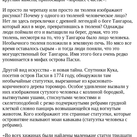
И просто ли черепаху или просто ли тюленя изображают
рисунки? Почему у одного из тюленей человеческое лицо?
Нет ли здесь переклички с древней легендой о боге Тангароа,
который жил в море, превратившись в тюленя? Однажды
люди поймали его и вытащили на берег, думая, что это
тюлень, несмотря на то, что у Тангароа было лицо человека.
Необычного тюленя положили в земляную печь. Но мясо все
время оставалось сырым - и тогда люди поняли, что это
могущественный бог Тангароа. Имя этого бога очень редко
упоминается в мифах острова Пасхи.
Другой вид искусства - и новая тайна. Спутники Кука,
посетив остров Пасхи в 1774 году, обнаружили там
необычайные статуэтки, вырезанные из красновато-
коричневого дерева торомиро. Особое удивление вызвали у
них изображения сутулого человека с козлиной бородкой,
вытянутыми ушами, стиснутыми челюстями и
скелетоподобной с резко подчеркнутыми ребрами грудной
клеткой словно панцирь возвышающейся над вогнутым
животом. Кого изображают эти странные статуэтки, которые
островитяне называют моаи кавакава (статуэтка человека с
ребрами).
«Во всех хижинах были найдены маленькие статуи тридцати