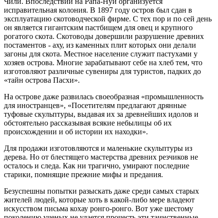
Чили. Впоследствии на Рапа-Нуи организуется
исправительная колония. В 1897 году остров был сдан в
эксплуатацию скотоводческой фирме. С тех пор и по сей день
он является гигантским пастбищем для овец и крупного
рогатого скота. Скотоводы довершили разрушение древних
постаментов - аху, из каменных плит которых они делали
загоны для скота. Местное население служит пастухами у
хозяев острова. Многие зарабатывают себе на хлеб тем, что
изготовляют различные сувениры для туристов, падких до
«тайн острова Пасхи».
На острове даже развилась своеобразная «промышленность
для иностранцев», «Посетителям предлагают дрянные
туфовые скульптуры, выдавая их за древнейших идолов и
обстоятельно рассказывая всякие небылицы об их
происхождении и об истории их находки».
Для продажи изготовляются и маленькие скульптуры из
дерева. Но от блестящего мастерства древних резчиков не
осталось и следа. Как ни трагично, умирают последние
старики, помнящие прежние мифы и предания.
Безуспешны попытки разыскать даже среди самых старых
жителей людей, которые хоть в какой-либо мере владеют
искусством письма кохау ронго-ронго. Вот уже шестому
поколению ученых не удается прочесть эти таинственные