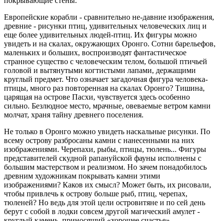
покрывающие стены.
Европейские корабли - сравнительно не-давние изображения,
древние - рисунки птиц, удивительных человеческих лиц и
еще более удивительных людей-птиц. Их фигуры можно
увидеть и на скалах, окружающих Оронго. Сотни барельефов,
маленьких и больших, воспроизводят фантастическое
странное существо с человеческим телом, большой птичьей
головой и вытянутыми когтистыми лапами, держащими
круглый предмет. Что означает загадочная фигура человека-
птицы, много раз повторенная на скалах Оронго? Тишина,
царящая на острове Пасхи, чувствуется здесь особенно
сильно. Безлюдное место, мрачные, овеваемые ветром камни
молчат, храня тайну древнего поселения.
Не только в Оронго можно увидеть наскальные рисунки. По
всему острову разбросаны камни с нанесенными на них
изображениями. Черепахи, рыбы, птицы, тюлень... Фигуры
представителей скудной рапануйской фауны исполнены с
большим мастерством и реализмом. Но зачем понадобилось
древним художникам покрывать камни этими
изображениями? Каков их смысл? Может быть, их рисовали,
чтобы привлечь к острову больше рыб, птиц, черепах,
тюленей? Но ведь для этой цели островитяне и по сей день
берут с собой в лодки совсем другой магический амулет -
круглый камень, приносящий «хорошее счастье».