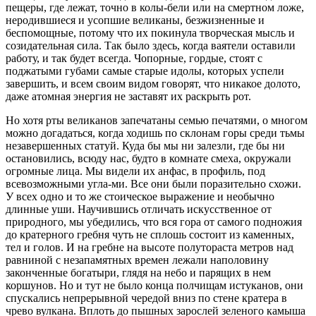
пещеры, где лежат, точно в колы-бели или на смертном ложе,
неродившиеся и усопшие великаны, безжизненные и
беспомощные, потому что их покинула творческая мысль и
созидательная сила. Так было здесь, когда ваятели оставили
работу, и так будет всегда. Чопорные, гордые, стоят с
поджатыми губами самые старые идолы, которых успели
завершить, и всем своим видом говорят, что никакое долото,
даже атомная энергия не заставят их раскрыть рот.
Но хотя рты великанов запечатаны семью печатями, о многом
можно догадаться, когда ходишь по склонам горы среди тьмы
незавершенных статуй. Куда бы мы ни залезли, где бы ни
остановились, всюду нас, будто в комнате смеха, окружали
огромные лица. Мы видели их анфас, в профиль, под
всевозможными угла-ми. Все они были поразительно схожи.
У всех одно и то же стоическое выражение и необычно
длинные уши. Научившись отличать искусственное от
природного, мы убедились, что вся гора от самого подножия
до кратерного гребня чуть не сплошь состоит из каменных,
тел и голов. И на гребне на высоте полутораста метров над
равниной с незапамятных времен лежали наполовину
законченные богатыри, глядя на небо и парящих в нем
коршунов. Но и тут не было конца полчищам истуканов, они
спускались непрерывной чередой вниз по стене кратера в
чрево вулкана. Вплоть до пышных зарослей зеленого камыша