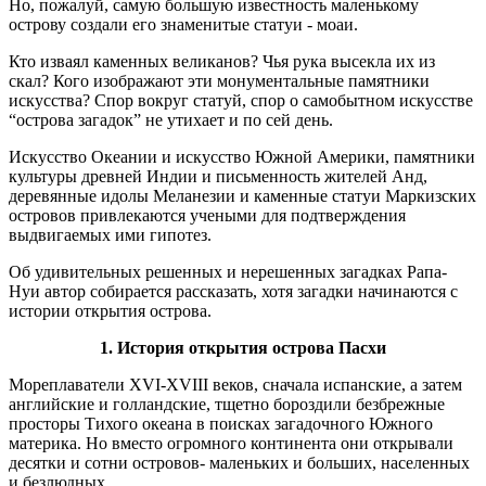
Но, пожалуй, самую большую известность маленькому
острову создали его знаменитые статуи - моаи.
Кто изваял каменных великанов? Чья рука высекла их из
скал? Кого изображают эти монументальные памятники
искусства? Спор вокруг статуй, спор о самобытном искусстве
“острова загадок” не утихает и по сей день.
Искусство Океании и искусство Южной Америки, памятники
культуры древней Индии и письменность жителей Анд,
деревянные идолы Меланезии и каменные статуи Маркизских
островов привлекаются учеными для подтверждения
выдвигаемых ими гипотез.
Об удивительных решенных и нерешенных загадках Рапа-
Нуи автор собирается рассказать, хотя загадки начинаются с
истории открытия острова.
1. История открытия острова Пасхи
Мореплаватели XVI-XVIII веков, сначала испанские, а затем
английские и голландские, тщетно бороздили безбрежные
просторы Тихого океана в поисках загадочного Южного
материка. Но вместо огромного континента они открывали
десятки и сотни островов- маленьких и больших, населенных
и безлюдных.