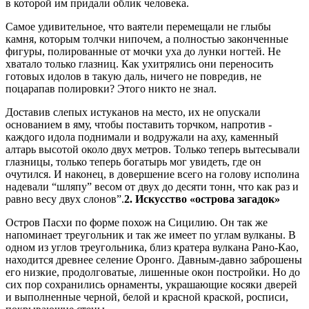
в которой им придали облик человека.
Самое удивительное, что ваятели перемещали не глыбы
камня, которым толчки нипочем, а полностью законченные
фигуры, полированные от мочки уха до лунки ногтей. Не
хватало только глазниц. Как ухитрялись они переносить
готовых идолов в такую даль, ничего не повредив, не
поцарапав полировки? Этого никто не знал.
Доставив слепых истуканов на место, их не опускали
основанием в яму, чтобы поставить торчком, напротив -
каждого идола поднимали и водружали на аху, каменный
алтарь высотой около двух метров. Только теперь вытесывали
глазницы, только теперь богатырь мог увидеть, где он
очутился. И наконец, в довершение всего на голову исполина
надевали “шляпу” весом от двух до десяти тонн, что как раз и
равно весу двух слонов”.
2. Искусство «острова загадок»
Остров Пасхи по форме похож на Сицилию. Он так же
напоминает треугольник и так же имеет по углам вулканы. В
одном из углов треугольника, близ кратера вулкана Рано-Као,
находится древнее селение Оронго. Давным-давно заброшены
его низкие, продолговатые, лишенные окон постройки. Но до
сих пор сохранились орнаменты, украшающие косяки дверей
и выполненные черной, белой и красной краской, росписи,