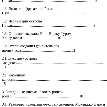
Пасхи...................................................................................... 5
1.1. Водители фрегатов и Рапа-
Нуи............................................................................ 6
1.2. Черные дни острова
Пасхи.................................................................................... 8
1.3. Описание вулкана Рано-Рараку Туром
Хейердалом.................................... 10
1.4. Этапы создания удивительных
памятников.................................................... 11
2 Искусство «острова
загадок»...........................................................................................
13
2.1. Каменные
колоссы................................................................................................
15
3. Загадочные письмена кохау ронго-
ронго...................................................................... 18
3.1. Различия и сходства между письменами Мохенджо-Даро и