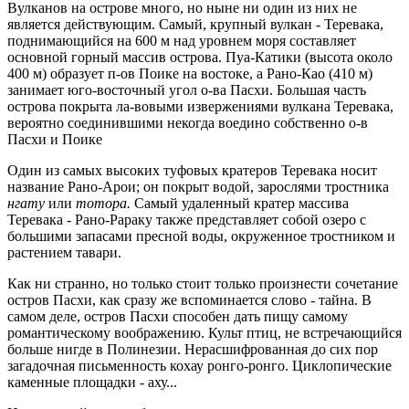
Вулканов на острове много, но ныне ни один из них не
является действующим. Самый, крупный вулкан - Теревака,
поднимающийся на 600 м над уровнем моря составляет
основной горный массив острова. Пуа-Катики (высота около
400 м) образует п-ов Поике на востоке, а Рано-Као (410 м)
занимает юго-восточный угол о-ва Пасхи. Большая часть
острова покрыта ла-вовыми извержениями вулкана Теревака,
вероятно соединившими некогда воедино собственно о-в
Пасхи и Поике
Один из самых высоких туфовых кратеров Теревака носит
название Рано-Арои; он покрыт водой, зарослями тростника
нгату
или
тотора.
Самый удаленный кратер массива
Теревака - Рано-Рараку также представляет собой озеро с
большими запасами пресной воды, окруженное тростником и
растением тавари.
Как ни странно, но только стоит только произнести сочетание
остров Пасхи, как сразу же вспоминается слово - тайна. В
самом деле, остров Пасхи способен дать пищу самому
романтическому воображению. Культ птиц, не встречающийся
больше нигде в Полинезии. Нерасшифрованная до сих пор
загадочная письменность кохау ронго-ронго. Циклопические
каменные площадки - аху...