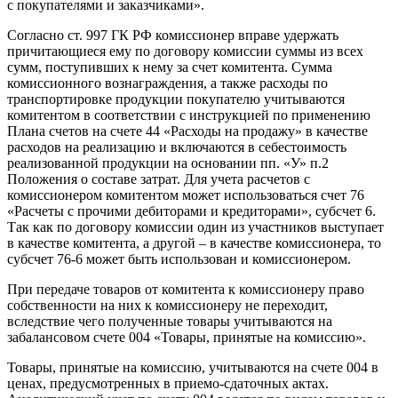
с покупателями и заказчиками».
Согласно ст. 997 ГК РФ комиссионер вправе удержать
причитающиеся ему по договору комиссии суммы из всех
сумм, поступивших к нему за счет комитента. Сумма
комиссионного вознаграждения, а также расходы по
транспортировке продукции покупателю учитываются
комитентом в соответствии с инструкцией по применению
Плана счетов на счете 44 «Расходы на продажу» в качестве
расходов на реализацию и включаются в себестоимость
реализованной продукции на основании пп. «У» п.2
Положения о составе затрат. Для учета расчетов с
комиссионером комитентом может использоваться счет 76
«Расчеты с прочими дебиторами и кредиторами», субсчет 6.
Так как по договору комиссии один из участников выступает
в качестве комитента, а другой – в качестве комиссионера, то
субсчет 76-6 может быть использован и комиссионером.
При передаче товаров от комитента к комиссионеру право
собственности на них к комиссионеру не переходит,
вследствие чего полученные товары учитываются на
забалансовом счете 004 «Товары, принятые на комиссию».
Товары, принятые на комиссию, учитываются на счете 004 в
ценах, предусмотренных в приемо-сдаточных актах.