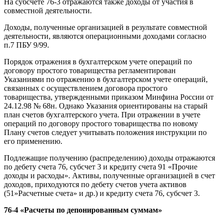
На субсчете 76-3 отражаются также доходы от участия в
совместной деятельности.
Доходы, полученные организацией в результате совместной
деятельности, являются операционными доходами согласно
п.7 ПБУ 9/99.
Порядок отражения в бухгалтерском учете операций по
договору простого товарищества регламентирован
Указаниями по отражению в бухгалтерском учете операций,
связанных с осуществлением договора простого
товарищества, утвержденными приказом Минфина России от
24.12.98 № 68н. Однако Указания ориентированы на старый
план счетов бухгалтерского учета. При отражении в учете
операций по договору простого товарищества по новому
Плану счетов следует учитывать положения инструкции по
его применению.
Подлежащие получению (распределению) доходы отражаются
по дебету счета 76, субсчет 3 и кредиту счета 91 «Прочие
доходы и расходы». Активы, полученные организацией в счет
доходов, приходуются по дебету счетов учета активов
(51»Расчетные счета» и др.) и кредиту счета 76, субсчет 3.
76-4 «Расчеты по депонированным суммам»