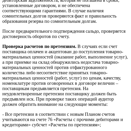
дебиторская задолженность, которая не погашена в сроки,
установленные договором, и не обеспечена
соответствующими гарантиями. В случае наличия
сомнительных долгов проверяются факт и правильность
образования резерва по сомнительным долгам.
После предварительного подтверждения сальдо, проверяется
достоверность оборотов по счету.
Проверка расчетов по претензиям.
В случаях если счет
поставщика оплачен и акцептован до поступления товарно-
материальных ценностей (оказание работ, выполнение услуг),
а при приемке на склад обнаружились недостача товарно-
материальных ценностей против отфактурованного
количества либо несоответствие принятых товарно-
материальных ценностей (работ, услуг) по ценам, качеству,
номенклатуре против оговоренных в договоре величин –
поставщикам предъявляется претензия. На
неудовлетворенные претензии поставщику должен быть
предъявлен иск. При проверке таких операций аудитор
должен обратить внимание на следующие моменты:
- Все претензии в соответствии с новым Планом счетов
учитываются на счете 76 «Расчеты с прочими дебиторами и
кредиторами» субсчет «Расчеты по претензиям»;