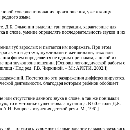
основой совершенствования произношения, уже к концу
 родного языка.
е. Д.Б. Эльконин выделил три операции, характерные для
ка в слове, умение определять последовательность звуков и их
ения губ взрослых и пытается им подражать. При этом
я взрослыми и детьми, мужчинами и женщинами, тихо или
ания фонем определяется не одним признаком, а целой их
е при звукопроизношении. [Основы логопедической работы с
илищ / Под ред. Г.В. Чиркиной. – М.: АРКТИ, 2002.]).
раздражений. Постепенно эти раздражения дифференцируются,
еской деятельности, благодаря которым ребёнок обобщает
е или отсутствие данного звука в слове, а так же понимали
ную, то в методике существовала путаница. В 60-е годы Д.Б.
в А.Н. Вопросы изучения детской речи. М., 1961].
ругой – тормозит, усложняет формирование навыков звукового