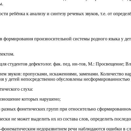
ы.
и ребёнка к анализу и синтезу речевых звуков, т.е. от определ
в формирования произносительной системы родного языка у дет
лектом.
ля студентов дефектолог. фак. пед. ин-тов, М.: Просвещение; Вла
ем звуков: пропусками, искажениями, заменами. Количество на
ия у детей непосредственно обусловлены несформированностью 
ического слуха:
роизношение которых нарушено;
 из разных фонетических групп при относительно сформированно
ески не может выделить их из состава слов, определить последов
-фонематическим недоразвитием речи наблюдаются ошибки в сло