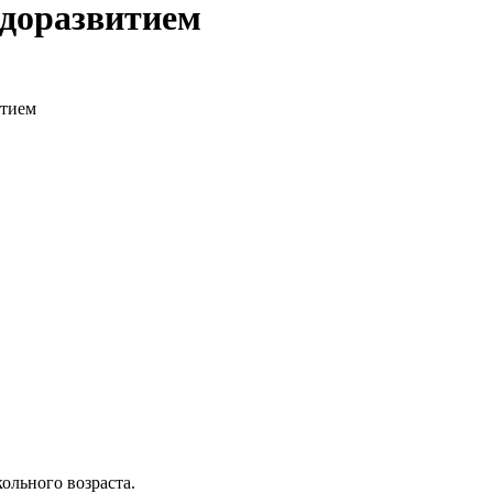
едоразвитием
итием
ольного возраста.