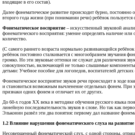
входящие в его состав).
Далее фонематическое развитие происходит бурно, постоянно 
второго года жизни (при понимании речи) ребёнок пользуется 
Фонематическое восприятие
– искусственный звуковой анализ
фонематического восприятия: умение определять наличие или от
количество.
(С самого раннего возраста нормально развивающийся ребёно
ребёнок постоянно сталкивается с многообразием звучания фо
громко. Но эти звуковые оттенки не служат для различения зв
совокупностью, включающей не только слышимые компоненты, 
детьми: Учебное пособие для логопедов, воспитателей детских 
Фонематическое восприятие звуков речи происходит в ходе вз
и становиться возможным вычленение отдельных фонем. При э
признаки одних фонем и отличает их от других.
До 60-х годов XX века в методике обучения русского языка пон
линейную последовательность звуков в слове. Но так как перво
Эльконин развёл эти два понятия: первому дал название фонема
1.2 Влияние нарушения фонематического слуха на развитие
Несовершенный фонематический слух, с одной стороны, отрица