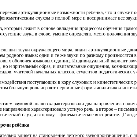
опережая артикуляционные возможности ребёнка, что и служит 
фонематическим слухом в полной мере и воспринимает все звуки
, который лежит в основе овладения процессом обучения грамот
сутствие звука в слове, умение определять место положения зву
к слышит звуки окружающего мира, видит артикуляционные движ
нем родного языка: одни и те же звуки по-разному произносятс
уковых оболочек языковых единиц. Индивидуальный вариант звуч
но и зрительный образ, и двигательные ощущения, возникающи
садов, учителей начальных классов, студентов педагогических уч
аимодействия поступающих в кору слуховых и кинестетических 
том большую роль играют первичные формы аналитико-синтетич
ятием звуковой анализ характеризовали два направления: наличи
е направление характеризовало устную речь, а второе – письмен
тический слух, а второму – фонематическое восприятие. [Гвозде
 речи ребёнка
тельно влияет на становление детского звукопроизношения, с д