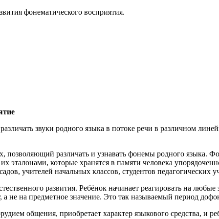
азвития фонематического восприятия.
ятие
азличать звуки родного языка в потоке речи в различном линейно
х, позволяющий различать и узнавать фонемы родного языка. Фо
их эталонами, которые хранятся в памяти человека упорядоченн
садов, учителей начальных классов, студентов педагогических уч
стественного развития. Ребёнок начинает реагировать на любые з
, а не на предметное значение. Это так называемый период дофо
рудием общения, приобретает характер языкового средства, и ре