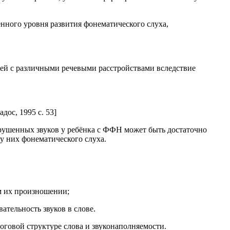
ённого уровня развития фонематического слуха,
ей с различными речевыми расстройствами вследствие
дос, 1995 с. 53]
рушенных звуков у ребёнка с ФФН может быть достаточно
у них фонематического слуха.
м их произношении;
ательность звуков в слове.
говой структуре слова и звуконаполняемости.