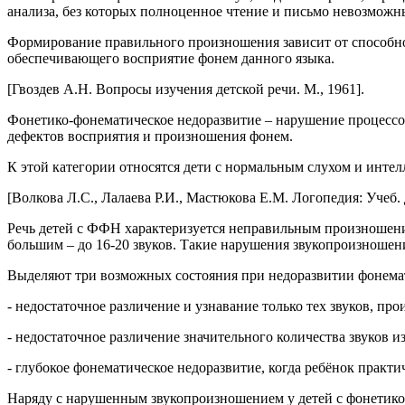
анализа, без которых полноценное чтение и письмо невозможн
Формирование правильного произношения зависит от способност
обеспечивающего восприятие фонем данного языка.
[Гвоздев А.Н. Вопросы изучения детской речи. М., 1961].
Фонетико-фонематическое недоразвитие – нарушение процессо
дефектов восприятия и произношения фонем.
К этой категории относятся дети с нормальным слухом и интел
[Волкова Л.С., Лалаева Р.И., Мастюкова Е.М. Логопедия: Учеб. д
Речь детей с ФФН характеризуется неправильным произношени
большим – до 16-20 звуков. Такие нарушения звукопроизношен
Выделяют три возможных состояния при недоразвитии фонемат
- недостаточное различение и узнавание только тех звуков, п
- недостаточное различение значительного количества звуков
- глубокое фонематическое недоразвитие, когда ребёнок практич
Наряду с нарушенным звукопроизношением у детей с фонетико