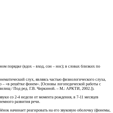
м порядке (вдох – вход, сон – нос); в словах близких по
нематический слух, являясь частью физиологического слуха,
о – «в решётке фонем». [Основы логопедической работы с
илищ / Под ред. Г.В. Чиркиной. – М.: АРКТИ, 2002.]).
вуки со 2-4 недели от момента рождения, в 7-11 месяцев
немного развития речи.
бёнок начинает реагировать на его звуковую оболочку (фонемы,