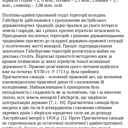
хорвати і серби – 2, 6 млн., поляки – 2,1 млн., словаки – 1,7
млн., словенці – 1,08 млн. осіб.
Політико-адміністративний поділ території володінь
Габсбургів здійснювався з урахуванням австрійських
державотворчих традицій, рідко бралися до уваги інтереси
земель і народів, які з різних причин втратили незалежність.
Приєднання численних територій з різними державницькими
традиціями призвело до складної державно-правової ситуації
у політичному житті монархії. Процес підпорядкування
захоплених Габсбургами територій розтягнувся майже на
декілька століть. Віденські правителі методично крок за
кроком позбавляли ці землі атрибутів їхньої колишньої
державності. Правове розв’язання цього питання відбулося
вже на початку ХVІІІ ст. У 1713 р. була прийнята
Прагматична санкція – основний правовий акт, що визначив
взаємовідносини правлячої династії з належними їй
володіннями. Найважливішим її принципом була
неподільність і спадковість як за чоловічою, так і за жіночою
лінією, всіх земель монархії Габсбургів, що закріпило
централізацію держави [7, с. 18]. Прагматична санкція була
введена в дію після її затвердження становими сеймами
окремих країн і зберігала юридичну силу аж до розпаду
Австрійської імперії у 1918 р. [1]. Проте Прагматична санкція
не спричинилася до остаточної політичної і адміністративної