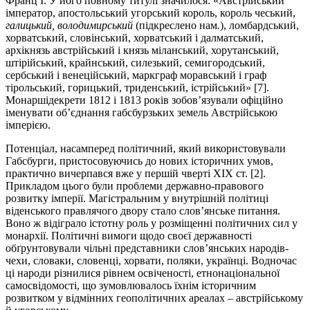
Франц І. У його повному титулі значилося: «Австрійський
імператор, апостольський угорський король, король чеський,
галицький, володимирський
(підкреслено нам
.
), ломбардський,
хорватський, словінський, хорватський і далматський,
архікнязь австрійський і князь міланський, хорутанський,
штірійський, крайнський, силезький, семигородський,
сербський і венеційський, маркграф моравський і граф
тірольський, горицький, триденський, істрійський» [7].
Монаршідекрети 1812 і 1813 років зобов’язували офіційно
іменувати об’єднання габсбурзьких земель Австрійською
імперією.
Потенціал, насамперед політичний, який використовували
Габсбурги, пристосовуючись до нових історичних умов,
практично вичерпався вже у першій чверті ХІХ ст. [2].
Прикладом цього були проблеми державно-правового
розвитку імперії. Магістральним у внутрішній політиці
віденського правлячого двору стало слов’янське питання.
Воно ж відіграло істотну роль у розміщенні політичних сил у
монархії. Політичні вимоги щодо своєї державності
обґрунтовували чільні представники слов’янських народів-
чехи, словаки, словенці, хорвати, поляки, українці. Водночас
ці народи різнилися рівнем освіченості, етнонаціональної
самосвідомості, що зумовлювалось їхнім історичним
розвитком у відмінних геополітичних ареалах – австрійському