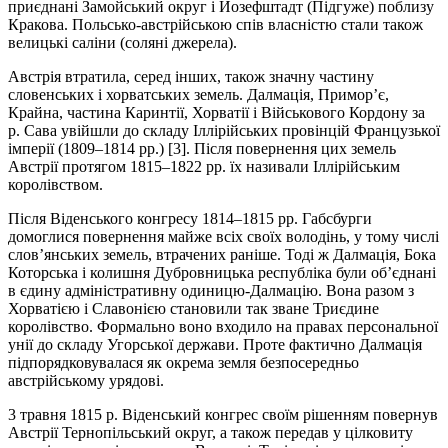
приєднані Замойський округ і Йозефштадт (Підгуже) поблизу
Кракова. Польсько-австрійською спів власністю стали також
велицькі саліни (соляні джерела).
Австрія втратила, серед інших, також значну частину
словенських і хорватських земель. Далмація, Примор’є,
Крайна, частина Каринтії, Хорватії і Військового Кордону за
р. Сава увійшли до складу Іллірійських провінцій Французької
імперії (1809–1814 рр.) [3]. Після повернення цих земель
Австрії протягом 1815–1822 рр. їх називали Іллірійським
королівством.
Після Віденського конгресу 1814–1815 рр. Габсбурги
домоглися повернення майже всіх своїх володінь, у тому числі
слов’янських земель, втрачених раніше. Тоді ж Далмація, Бока
Которська і колишня Дубровницька республіка були об’єднані
в єдину адміністративну одиницю-Далмацію. Вона разом з
Хорватією і Славонією становили так зване Триєдине
королівство. Формально воно входило на правах персональної
унії до складу Угорської держави. Проте фактично Далмація
підпорядковувалася як окрема земля безпосередньо
австрійському урядові.
3 травня 1815 р. Віденський конгрес своїм рішенням повернув
Австрії Тернопільський округ, а також передав у цілковиту