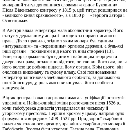
монарший титул доповнився словами «герцог Буковини».
Після Віденського конгресу у 1815 р. цей титул розширився на
«великого князя краківського», а з 1850 р. – «герцога Затора і
Освєнцима».
В Австрії влада імператора мала абсолютний характер. Його
статус у державному апараті виходив за норми писаного
права. Діяло правило, згідно з яким монарх був єдиним
«натуральним» та «первинним» органом держави, а будь-які
інші органи – похідними від нього та ним створені [13].
Імператор формально був єдиним і найвищим творцем та
джерелом права, незалежно від того, чи творив його сам, чи за
його волею це робили підлеглі йому органи. Крім цього, він
очолював виконавчу та судову владу. Свої повноваження
імператор здійснював здебільшого особисто, за допомогою
постійного уряду, роль якого виконувала його особиста
канцелярія.
Відтак централізована держава вимагала уніфікації інститутів
управління. Найважливіші зміни розпочалися після 1526 р.,
коли габсбурзька династія утвердилася на чеському й
угорському престолах. Першим кроком у цьому напрямі було
формування впродовж 1498–1527 рр. Придворної скарбової
палати як головного органу управління скарбницею монархії
Габсбургів. Згодом були утворені Таємна рада, Придворна