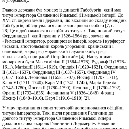
й угорському.
Главою держави був монарх із династії Габсбургів, який мав
титул імператора Священної Римської (Німецької) імперії. До
ХVІ ст. окремі землі і держави, що входили до складу володінь
Габсбургів, об’єднувалися лише монаршою особою [7, с.
28].Це відображалося в офіційних титулах. Так, повний титул
Фердинанда І, який правив у 1526–1564 рр., звучав як
«Римський імператор, розширювач імперії, король і курфюрст
чеський, апостольський король угорський, крайнський і
силезький, маркграф моравський і лужицький, граф
тірольський, горицький і істрійський» [4]. Наступними
монархами були Максиміліан ІІ (1564–1576), Рудольф ІІ (1576–
1611), МатіяшІІ (1611–1619), Фрідріх І (1620–1621), Фердинанд
ІІ (1621–1637), Фердинанд ІІІ (1637–1657), Фердинанд ІV
(1657–1658), Леопольд І (1658–1707), Йосиф І (1707–1711),
Карл VІ (1711–1740), Карл VІІ (1741–1742), Марія Терезія
(1742–1780), Йосиф ІІ (1780–1790), Леопольд ІІ (1790–1792),
Франц ІІ (1792–1835), Фердинанд V (1836–1848), Франц
Йосиф І (1848–1916), Карл І (1916–1918) [2].
У міру приєднання нових територій доповнювалися офіційні
титули імператорів. Так, після приєднання Галичини до
довгого титулу імператора Священної Римської імперії
додалися слова «король Галичини і Лодомерії». Надавши
Буковині внаслідок її включення до Австрії статус герцогства,