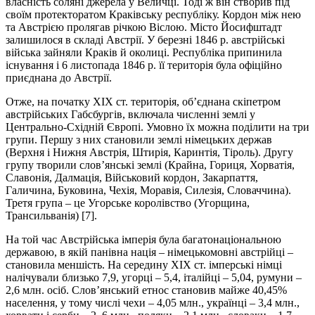
власність соляні джерела у Величці. Тоді ж він створив під
своїм протекторатом Краківську республіку. Кордон між нею
та Австрією пролягав річкою Віслою. Місто Йосифштадт
залишилося в складі Австрії. У березні 1846 р. австрійські
війська зайняли Краків й околиці. Республіка припинила
існування і 6 листопада 1846 р. її територія була офіційно
приєднана до Австрії.
Отже, на початку ХІХ ст. територія, об’єднана скіпетром
австрійських Габсбургів, включала численні землі у
Центрально-Східній Європі. Умовно їх можна поділити на три
групи. Першу з них становили землі німецьких держав
(Верхня і Нижня Австрія, Штирія, Каринтія, Тіроль). Другу
групу творили слов’янські землі (Крайна, Гориця, Хорватія,
Славонія, Далмація, Військовий кордон, Закарпаття,
Галичина, Буковина, Чехія, Моравія, Силезія, Словаччина).
Третя група – це Угорське королівство (Угорщина,
Трансильванія) [7].
На той час Австрійська імперія була багатонаціональною
державою, в якій панівна нація – німецькомовні австрійці –
становила меншість. На середину ХІХ ст. імперські німці
налічували близько 7,9, угорці – 5,4, італійці – 5,04, румуни –
2,6 млн. осіб. Слов’янський етнос становив майже 40,45%
населення, у тому числі чехи – 4,05 млн., українці – 3,4 млн.,