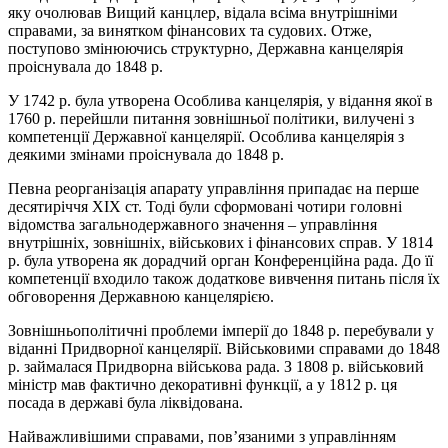
яку очолював Вищий канцлер, відала всіма внутрішніми
справами, за винятком фінансових та судових. Отже,
поступово змінюючись структурно, Державна канцелярія
проіснувала до 1848 р.
У 1742 р. була утворена Особлива канцелярія, у відання якої в
1760 р. перейшли питання зовнішньої політики, вилучені з
компетенції Державної канцелярії. Особлива канцелярія з
деякими змінами проіснувала до 1848 р.
Певна реорганізація апарату управління припадає на перше
десятиріччя ХІХ ст. Тоді були сформовані чотири головні
відомства загальнодержавного значення – управління
внутрішніх, зовнішніх, військових і фінансових справ. У 1814
р. була утворена як дорадчий орган Конференційна рада. До її
компетенції входило також додаткове вивчення питань після їх
обговорення Державною канцелярією.
Зовнішньополітичні проблеми імперії до 1848 р. перебували у
віданні Придворної канцелярії. Військовими справами до 1848
р. займалася Придворна військова рада. З 1808 р. військовий
міністр мав фактично декоративні функції, а у 1812 р. ця
посада в державі була ліквідована.
Найважливішими справами, пов’язаними з управлінням