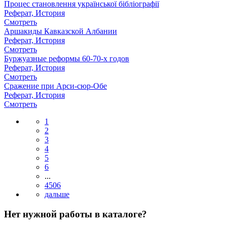
Процес становлення української бібліографії
Реферат, История
Смотреть
Аршакиды Кавказской Албании
Реферат, История
Смотреть
Буржуазные реформы 60-70-х годов
Реферат, История
Смотреть
Сражение при Арси-сюр-Обе
Реферат, История
Смотреть
1
2
3
4
5
6
...
4506
Нет нужной работы в каталоге?