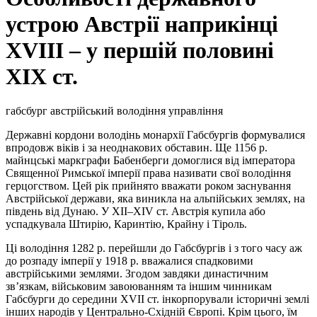
устрою Австрії наприкінці
XVIII – у першій половині
XIX ст.
габсбург австрійський володіння управління
Державні кордони володінь монархії Габсбургів формувалися
впродовж віків і за неоднакових обставин. Ще 1156 р.
майнцські маркграфи Бабенберги домоглися від імператора
Священної Римської імперії права називати свої володіння
герцогством. Цей рік прийнято вважати роком заснування
Австрійської держави, яка виникла на альпійських землях, на
південь від Дунаю. У ХІІ–ХІV ст. Австрія купила або
успадкувала Штирію, Каринтію, Крайну і Тіроль.
Ці володіння 1282 р. перейшли до Габсбургів і з того часу аж
до розпаду імперії у 1918 р. вважалися спадковими
австрійськими землями. Згодом завдяки династичним
зв’язкам, військовим завоюванням та іншим чинникам
Габсбурги до середини ХVІІ ст. інкорпорували історичні землі
інших народів у Центрально-Східній Європі. Крім цього, їм