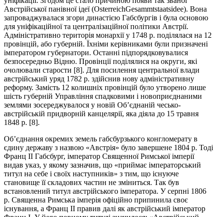
уніфікації. Згодом це стало причиною появи так званої
Австрійської панівної ідеї (OsterreichGesammtstaatsidee). Вона
запроваджувалася згори династією Габсбургів і була основою
для уніфікаційної та централізаційної політики Австрії.
Адміністративно територія монархії у 1748 р. поділялася на 12
провінцій, або губерній. Їхніми керівниками були призначені
імператором губернатори. Останні підпорядковувалися
безпосередньо Відню. Провінції поділялися на округи, які
очолювали старости [8]. Для посилення центральної влади
австрійський уряд 1782 р. здійснив нову адміністративну
реформу. Замість 12 колишніх провінцій було утворено лише
шість губерній Управління спадковими і новоприєднаними
землями зосереджувалося у новій Об’єднаній чесько-
австрійській придворній канцелярії, яка діяла до 15 травня
1848 р. [8].
Об’єднання окремих земель габсбурзького конгломерату в
єдину державу з назвою «Австрія» було завершене 1804 р. Тоді
Франц ІІ Габсбург, імператор Священної Римської імперії
видав указ, у якому зазначив, що «приймає імператорський
титул на себе і своїх наступників» з тим, що існуюче
становище її складових частин не зміниться. Так був
встановлений титул австрійського імператора. У серпні 1806
р. Священна Римська імперія офіційно припинила своє
існування, а Франц ІІ правив далі як австрійський імператор