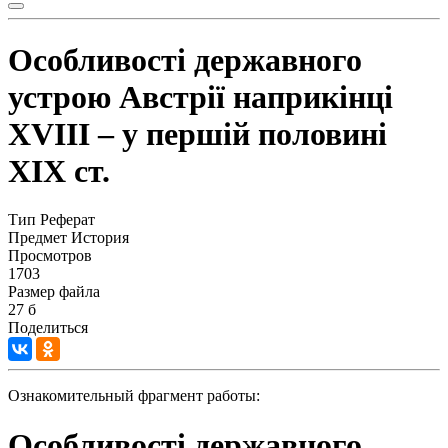
Особливості державного
устрою Австрії наприкінці
XVIII – у першій половині
XIX ст.
Тип
Реферат
Предмет
История
Просмотров
1703
Размер файла
27 б
Поделиться
Ознакомительный фрагмент работы:
Особливості державного