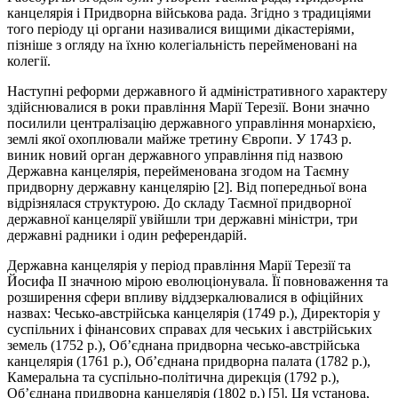
канцелярія і Придворна військова рада. Згідно з традиціями
того періоду ці органи називалися вищими дікастеріями,
пізніше з огляду на їхню колегіальність перейменовані на
колегії.
Наступні реформи державного й адміністративного характеру
здійснювалися в роки правління Марії Терезії. Вони значно
посилили централізацію державного управління монархією,
землі якої охоплювали майже третину Європи. У 1743 р.
виник новий орган державного управління під назвою
Державна канцелярія, перейменована згодом на Таємну
придворну державну канцелярію [2]. Від попередньої вона
відрізнялася структурою. До складу Таємної придворної
державної канцелярії увійшли три державні міністри, три
державні радники і один референдарій.
Державна канцелярія у період правління Марії Терезії та
Йосифа ІІ значною мірою еволюціонувала. Її повноваження та
розширення сфери впливу віддзеркалювалися в офіційних
назвах: Чесько-австрійська канцелярія (1749 р.), Директорія у
суспільних і фінансових справах для чеських і австрійських
земель (1752 р.), Об’єднана придворна чесько-австрійська
канцелярія (1761 р.), Об’єднана придворна палата (1782 р.),
Камеральна та суспільно-політична дирекція (1792 р.),
Об’єднана придворна канцелярія (1802 р.) [5]. Ця установа,