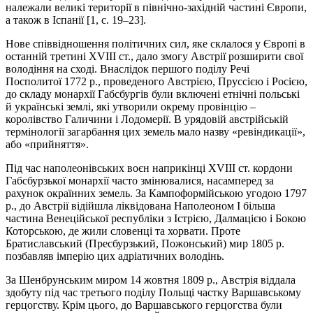
належали великі території в північно-західній частині Європи,
а також в Іспанії [1, с. 19–23].
Нове співвідношення політичних сил, яке склалося у Європі в
останній третині ХVІІІ ст., дало змогу Австрії розширити свої
володіння на сході. Внаслідок першого поділу Речі
Посполитої 1772 р., проведеного Австрією, Пруссією і Росією,
до складу монархії Габсбургів були включені етнічні польські
й українські землі, які утворили окрему провінцію –
королівство Галичини і Лодомерії. В урядовій австрійській
термінології загарбання цих земель мало назву «ревіндикації»,
або «прийняття».
Під час наполеонівських воєн наприкінці ХVІІІ ст. кордони
Габсбурзької монархії часто змінювалися, насамперед за
рахунок окраїнних земель. За Кампоформійською угодою 1797
р., до Австрії відійшла ліквідована Наполеоном І більша
частина Венеційської республіки з Істрією, Далмацією і Бокою
Которською, де жили словенці та хорвати. Проте
Братиславський (Пресбурзький, Пожонський) мир 1805 р.
позбавляв імперію цих адріатичних володінь.
За Шенбрунським миром 14 жовтня 1809 р., Австрія віддала
здобуту під час третього поділу Польщі частку Варшавському
герцогству. Крім цього, до Варшавського герцогства були