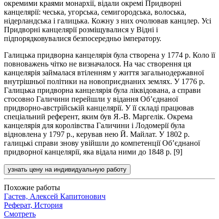
окремими краями монархії, відали окремі Придворні
канцелярії: чеська, угорська, семигородська, волоська,
нідерландська і галицька. Кожну з них очолював канцлер. Усі
Придворні канцелярії розміщувалися у Відні і
підпорядковувалися безпосередньо імператору.
Галицька придворна канцелярія була створена у 1774 р. Коло її
повноважень чітко не визначалося. На час створення ця
канцелярія займалася втіленням у життя загальнодержавної
внутрішньої політики на новоприєднаних землях. У 1776 р.
Галицька придворна канцелярія була ліквідована, а справи
стосовно Галичини перейшли у відання Об’єднаної
придворно-австрійській канцелярії. У її складі працював
спеціальний референт, яким був Я.-В. Маргелік. Окрема
канцелярія для королівства Галичини і Лодомерії була
відновлена у 1797 р., керував нею Й. Майлат. У 1802 р.
галицькі справи знову увійшли до компетенції Об’єднаної
придворної канцелярії, яка відала ними до 1848 р. [9]
узнать цену на индивидуальную работу
Похожие работы
Гастев, Алексей Капитонович
Реферат, История
Смотреть