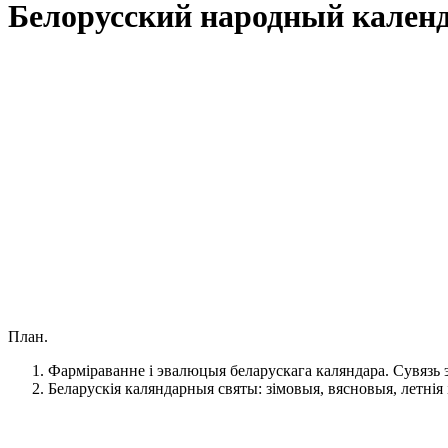
Белорусский народный календ
План.
Фарміраванне і эвалюцыя беларускага каляндара. Сувязь 
Беларускія каляндарныя святы: зімовыя, вясновыя, летнія і