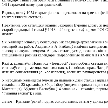
календару. Папа Грыгорый ХШ прапанаваў новую сiстэму, у якой 
14) i атрымалi назву грыгарыянскай.
Вядома, што ў 1054 г. хрысцiянства падзялялася на дзве канфесi
грыгарыянскай сiстэмы).
Практычна ўсе каталiцкiя краiны Заходняй Еўропы адразу ж пе
старой традыцыi. I толькi ў 1918 г. 24 студзеня саўнарком РСФ
лютага.
Якi каляндар iснаваў у беларусаў? Як сведчаць археалагiчныя зн
земляробчых работ. Акадэмiк Б.А. Рыбакоў налiчвае каля дзесятк
знаходак пакуль невядома. Акрамя гэтага, усходнеславянскiя н
спецыяльныя розныя календары, вырабленные памiж XII i XVIII
Калi ж адзначаўся Новы год у Беларусi? Земляробчыя светкаван
свяцiлаў: сонца, месяца, магчыма нават, i асобных зорак. Часцей
летняга сонцастаяння (21 -22 чэрвеня), асенняга раўнадзенства (
У народным календары блiжэй да названых дзен стаяць i адпавяд
сакавiка па 25 красавiка); Збор, Iзбор (нядзеля першага тыдня п
Масленiцы); Аўдоцця Вясноўка (14 сакавiка / 1 сакавiка, першы д
“гукання вясны”); i iнш.
Летам – Купалле (раней подчас сонцастаяння, затым у адных рэгi