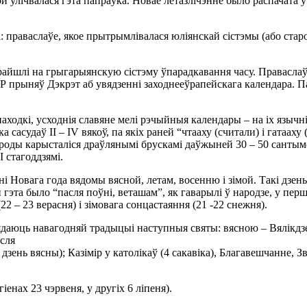
улiчвалася гэта папраўка. Новае летазлiчэнне было распачата ў 
i: праваслаўе, якое прытрымлiвалася юлiянскай сiстэмы (або стар
райшлi на грыгарыянскую сiстэму ўпарадкавання часу. Праваслаў
СР прыняў Дэкрэт аб увядзеннi заходнееўрапейскага календара. П
аходкi, усходнiя славяне мелi рэчыйныя календары – на iх язычнiк
а сасудаў II – IV вякоў, па якiх раней “чтааху (считали) i гатаа
ароды карысталiся драўлянымi брускамi даўжыней 30 – 50 сантыме
 стагоддзямi.
нi Новага года вядомы вясной, летам, восенню i зiмой. Такi дзен
 гэта было “пасля поўнi, веташам”, як гаварылi ў народзе, у перш
22 – 23 верасня) i зiмовага сонцастаяння (21 -22 снежня).
аюць навагодняй традыцыi наступныя святы: вясною – Вялiкдзень, П
асля
зень вясны); Казiмiр у католiкаў (4 сакавiка), Благавешчанне, Зве
енах 23 чэрвеня, у другiх 6 лiпеня).