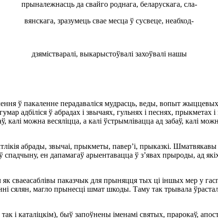
прыналежнасць да свайго роднага, беларускага, сла-
вянскага, зразумець свае месца ў сусвеце, неабход-
дзямiстваралi, выкарыстоўвалi захоўвалi нашы
алення ў пакаленне перадавалiся мудрасць, веды, вопыт жыццевых
гумар адбiлiся ў абрадах i звычаях, гульнях i песнях, прыкметах 
 калi можна весялiцца, а калi ўстрымлiвацца ад забаў, калi можна
атлiкiя абрады, звычаi, прыкметы, павер’i, прыказкi. Шматвякав
 спадчыну, ен дапамагаў арыентавацца ў з’явах прыроды, ад якiх
 як сваеасаблiвы паказчык для прыняцця тых цi iншых мер у гас
ннi сялян, магло прынесцi шмат шкоды. Таму так трывала ўрастал
к i каталiцкiм), быў запоўнены iменамi святых, прарокаў, апоста