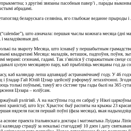
прыкметна; з другiмi звязаны пасобныя павер’i , парады выконвац
ыстымi абрадамi.
тапогляд беларускага селянiна, яго глыбокае веданне прыроды i 
“calendae”), што азначала: першыя чыслы кожнага месяца (днi мал
 i маладзiковыя днi.
олькi па звароту Месяца, што iснаваў у першабытным грамадстве
нымi квадратамi Месяца: маладзiк, веташок, падпоўня, поўня, зых
i мерамi: сезонамi, гадамi. Так з’явiлiся ў старажытным свеце
адавалi цэлую месяцавую пару, каб прыблiзiць месяцавы год да с
су, каб каляндар лепш адпавядаў астранамiчнамў году. У 46 годз
i ўладар Гай Юлiй Цэзар здейснiў рэформуў летазлiчэннi. Згодна
аюць толькi поўнымi, тамуў яго сiстэме тры гады былi на 365 сут
джэння Цэзара – юлiўсам.
яржаўнай рэлiгiяй. А на настўпны год ен сабраў у Нiкеi царкоўн
ннi хранiстаў, што Iсус Хрыстос быў распяты на крыжы 23 красавiк
шая нядзеля пасля першай поўнi (фаза месяца), якая надыходзiць
снове праекта iтальянскага доктара i матэматыка Луiджы Лiпiе.
 каляндар страцiў за некалькi стагоддзяў 10 дзен i дату святкав