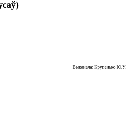
усаў)
Выканала: Крупенько Ю.У.