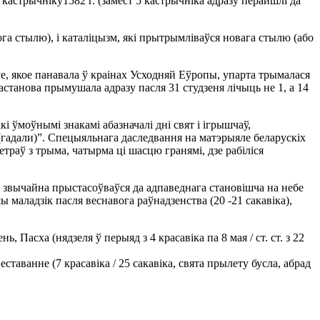
кастрычнiку1582 г. (замест 5 кастрычнiка адразу перайшлi да
ога стылю), i каталiцызм, якi прытрымлiваўся новага стылю (або
е, якое панавала ў краiнах Усходняй Еўропы, упарта трымалася
астанова прымушала адразу пасля 31 студзеня лiчыць не 1, а 14
i ўмоўнымi знакамi абазначалi днi свят i iгрышчаў,
ху (гадали)”. Спецыяльнага даследвання на матэрыяле беларускiх
траў з трыма, чатырма цi шасцю гранямi, дзе рабiлiся
ь звычайна прыстасоўваўся да адпаведнага становiшча на небе
ы маладзiк пасля веснавога раўнадзенства (20 -21 сакавiка),
асха (нядзеля ў перыяд з 4 красавiка па 8 мая / ст. ст. з 22
ставанне (7 красавiка / 25 сакавiка, свята прылету бусла, абрад