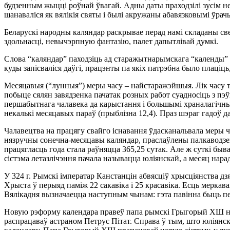
будзенным жыццi роўнай ўвагай. Адны даты праходзiлi зусiм не
шанавалiся як вялiкiя святы i былi акружаны абавязковымi ўрач
Беларускi народны каляндар раскрывае перад намi складаны све
здольнасцi, невычэрпную фантазiю, палет дапытлiвай думкi.
Слова “каляндар” паходзiць ад старажытнарымскага “календы” (
куды запiсвалiся даўгi, працэнты па якiх патрэбна было плацiць,
Месяцавыя (“лунныя”) меры часу – найстаражэйшыя. Лiк часу т
побыце сялян завядзенка пачатак розных работ суадносiць з пэў
першабытнага чалавека да карыстання i большымi храналагiчным
некалькi месяцавых параў (прыблiзна 12,4). Праз шэраг гадоў д
Чалавецтва на працягу свайго iснавання ўдасканальвала меры ча
нязручны сонечна-месяцавы каляндар, праслаўлены палкаводзец 
працягласць года стала раўняцца 365,25 сутак. Але ж суткi быв
сiстэма летазлiчэння пачала называцца юлiянскай, а месяц нара
У 324 г. Рымскi iмператар Канстанцiн абвясцiў хрысцiянства дз
Хрыста ў перыяд памiж 22 сакавiка i 25 красавiка. Есць меркава
Вялiкадня вызначаецца наступным чынам: гэта павiнна быць пер
Новую рэформу календара правеў папа рымскi Грыгорый ХШ на а
распрацаваў астраном Петрус Пiтат. Справа ў тым, што юлiянскi