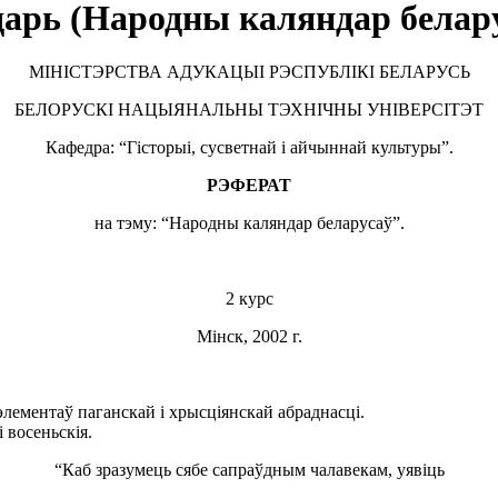
арь (Народны каляндар белар
МІНІСТЭРСТВА АДУКАЦЫІ РЭСПУБЛІКІ БЕЛАРУСЬ
БЕЛОРУСКІ НАЦЫЯНАЛЬНЫ ТЭХНІЧНЫ УНІВЕРСІТЭТ
Кафедра: “Гісторыi, сусветнай і айчыннай культуры”.
РЭФЕРАТ
на тэму: “Народны каляндар беларусаў”.
2 курс
Мінск, 2002 г.
элементаў паганскай і хрысціянскай абраднасці.
 восеньскія.
“Каб зразумець сябе сапраўдным чалавекам, уявiць