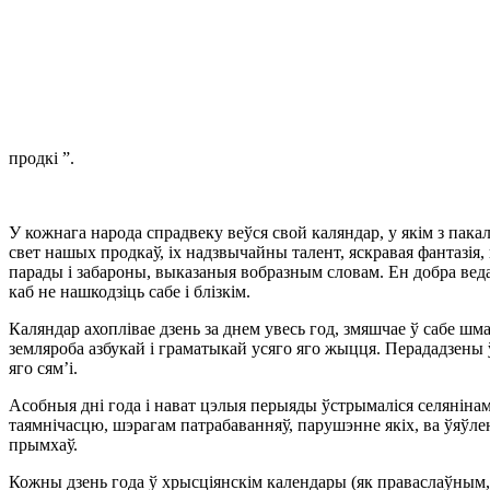
продкi ”.
У кожнага народа спрадвеку веўся свой каляндар, у якiм з пак
свет нашых продкаў, iх надзвычайны талент, яскравая фантазiя, 
парады i забароны, выказаныя вобразным словам. Ен добра ведаў,
каб не нашкодзiць сабе i блiзкiм.
Каляндар ахоплiвае дзень за днем увесь год, змяшчае ў сабе шм
земляроба азбукай i граматыкай усяго яго жыцця. Перададзены ў
яго сям’i.
Асобныя днi года i нават цэлыя перыяды ўстрымалiся селянiнам
таямнiчасцю, шэрагам патрабаванняў, парушэнне якiх, ва ўяўле
прымхаў.
Кожны дзень года ў хрысцiянскiм календары (як праваслаўным, та