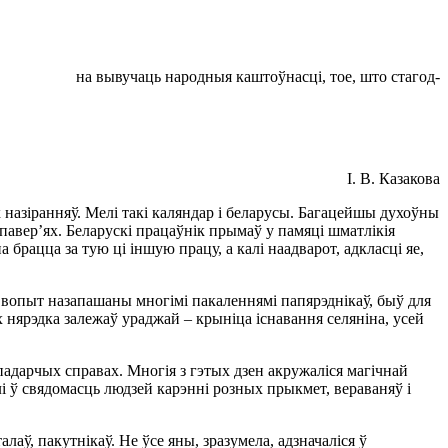
на вывучаць народныя каштоўнасцi, тое, што стагод-
I. В. Казакова
 назiранняў. Мелi такi каляндар i беларусы. Багацейшы духоўны
i павер’ях. Беларускi працаўнiк прымаў у памяцi шматлiкiя
 брацца за тую цi iншую працу, а калi наадварот, адкласцi яе,
ы вопыт назапашаны многiмi пакаленнямi папярэднiкаў, быў для
 нярэдка залежаў ураджай – крынiца iснавання селянiна, усей
падарчых справах. Многiя з гэтых дзен акружалiся магiчнай
i ў свядомасць людзей карэннi розных прыкмет, вераваняў i
лаў, пакутнiкаў. Не ўсе яны, зразумела, адзначалiся ў