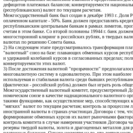
дефицитов платежных балансов; конвертируемости национал
(республиканских) валют по текущим расчетам.
Межгосударственный банк был создан в декабре 1993 г. Доля Р
оплаченном капитале - 50%. Банк должен предоставлять креди
республиканским центральным банкам в рамках лимитов, пр
счетам в этом банке. Со второй половины 19944 г. банк долже
многосторонний клиринг в российских рублях, в твердых валю
валютах по решению Совета банка.
2) На следующем этапе предусматривалось трансформация пла
"валютный" союз на базе: плавающих обменных курсов респу
и удержаний колебаний курсов в согласованных пределах; пол
конвертируемости этих валют.
3) После достижения валютной "прозрачности" предполагалось
многовалютную систему в одновалютную. При этом наиболее
используемая и стабильная валюта среди бывших республикан
(фактически - российский рубль) должен был играть роль общ
Межгосударственный валютный комитет, предусмотренный До
номическом союзе в качестве наднационального валютного орг
такими функциями, как осуществление мер, способствующих 
"мягких" валют по текущим расчетам; контроль за процессом 
иностранной валюты в странах-участницах Договора с тем, чт
формирование обменных курсов их валют рыночными фактора
контроль комитета в случае намерения участников Договора ч
резервы твердой валюты, золота и драгоценных металлов для 
платежных балансов. Однако несмотря на то, что деятельность