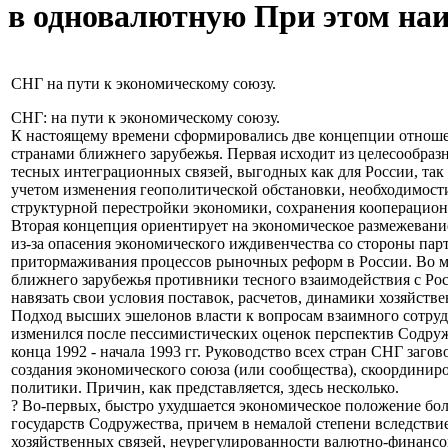
в одновалютную При этом на
СНГ на пути к экономическому союзу.
СНГ: на пути к экономическому союзу.
К настоящему времени сформировались две концепции отноше
странами ближнего зарубежья. Первая исходит из целесообра
тесных интеграционных связей, выгодных как для России, так 
учетом изменения геополитической обстановки, необходимост
структурной перестройки экономики, сохранения кооперацион
Вторая концепция ориентирует на экономическое размежевани
из-за опасения экономического иждивенчества со стороны пар
притормаживания процессов рыночных реформ в России. Во м
ближнего зарубежья противники тесного взаимодействия с Рос
навязать свои условия поставок, расчетов, динамики хозяйств
Подход высших эшелонов власти к вопросам взаимного сотруд
изменился после пессимистических оценок перспектив Содруж
конца 1992 - начала 1993 гг. Руководство всех стран СНГ заго
создания экономического союза (или сообщества), скоордини
политики. Причин, как представляется, здесь несколько.
? Во-первых, быстро ухудшается экономическое положение бо
государств Содружества, причем в немалой степени вследстви
хозяйственных связей, неурегулированности валютно-финанс