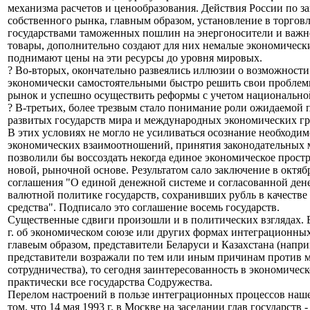
механизма расчетов и ценообразования. Действия России по з
собственного рынка, главным образом, установление в торговл
государствами таможенных пошлин на энергоносители и важ
товары, дополнительно создают для них немалые экономическ
поднимают цены на эти ресурсы до уровня мировых.
? Во-вторых, окончательно развеялись иллюзии о возможности
экономически самостоятельными быстро решить свои проблем
рынок и успешно осуществить реформы с учетом национально
? В-третьих, более трезвым стало понимание роли ожидаемой
развитых государств мира и международных экономических г
В этих условиях не могло не усиливаться осознание необходи
экономических взаимоотношений, принятия законодательных 
позволили бы воссоздать некогда единое экономическое простр
новой, рыночной основе. Результатом сало заключение в октябр
соглашения "О единой денежной системе и согласованной ден
валютной политике государств, сохранивших рубль в качестве
средства". Подписало это соглашение восемь государств.
Существенные сдвиги произошли и в политических взглядах. Е
г. об экономическом союзе или других формах интеграционны
главеым образом, представители Беларуси и Казахстана (напр
представители возражали по тем или иным причинам против 
сотрудничества), то сегодня заинтересованность в экономиче
практически все государства Содружества.
Перелом настроений в пользе интеграционных процессов наш
том, что 14 мая 1993 г. в Москве на заседании глав государств