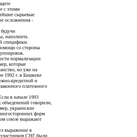
ащите
е с этими
нейшие сырьевые
ие осложнения -
 будучи
ы, наполнить
й специфики.
 помощи со стороны
руппировок.
мости нормализации
мер, которые
анство, но уже на
е 1992 г. в Бишкеке
ежно-кредитной и
 законного платежного
сли в начале 1993
х объеденений говорили,
имер, украинские
многосторонних форм
ском союзе выражают
ел выражение в
 - участников СНГ были