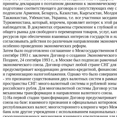
приняты декларация о поэтапном движении к экономическому
подготовке соответствуещего договора и сопутствующих ему 
подписали Армения, Беларусь, Казахстан, Кыргызстан, Молдов
Такжикистан, Узбекистан, Украина, т.е. все участники заседан
Туркменистана, который, впрочем, проявляет интерес к этой ра
наблюдателя. В документах отражены стремление к глубокой 
общего рынка для свободного перемещения товаров, услуг, ка
ресурсов при обеспечении взаимных интересов государств и н
согласовывать действия по различным направлениям экономич
особенно проведению экономических реформ.
Затем было подготовлено соглашение о Межгосударственном б
сентябре 1993 г. заключен Договор о создании Экономического
Позднее, 24 сентября 1993 г., в Москве был подписан рамочны
экономического союза. Договор открыт любой стране СНГ для
предусматривает координацию денежно-кредитной, финансов
и гармонизацию налогооблажения. Однако что было совершен
- это признание существования двух валютных систем в рамка
пространства СНГ: много-валютный системы и рублевой зоны н
российского рубля. Для многовалютной системы Договор устан
механизмы трансформации в направлении валютного союза.
1) На первой стадии трансформации Договор предусматривает
союза на базе: взаимного признания и официальных котировок
республиканских валют; многостороннего клиринга через Ме
банк или другие учреждения с использованием национальных 
скоординированных механизмов взаимного кредитования для