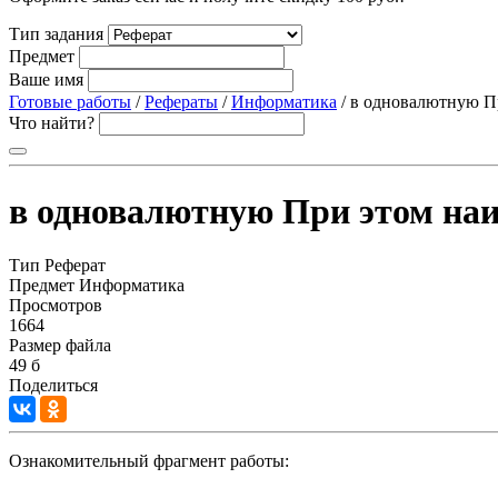
Тип задания
Предмет
Ваше имя
Готовые работы
/
Рефераты
/
Информатика
/ в одновалютную П
Что найти?
в одновалютную При этом на
Тип
Реферат
Предмет
Информатика
Просмотров
1664
Размер файла
49 б
Поделиться
Ознакомительный фрагмент работы: