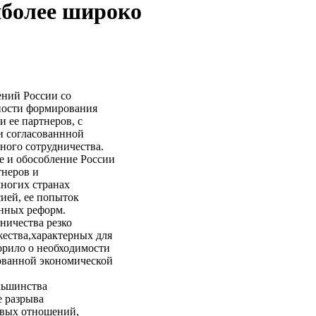
иболее широко
ний России со
зности формирования
и ее партнеров, с
и согласованнной
ного сотрудничества.
е и обособление России
тнеров и
ногих странах
ией, ее попыток
енных реформ.
ничества резко
ества,характерных для
ворило о необходимости
рованной экономической
льшинства
е разрыва
овых отношений,