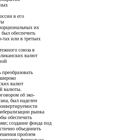
ьных
оссии в его
ты
опорциональных их
н был обеспечить
-тах или в третьих
тежного союза в
бликанских валют
ной
 преобразовать
 широко
ских валют
ей валюты.
говором об эко-
ана, был наделен
конвертируемости
либерализации рынка
обы обеспечить
ми; создание фонда под
астично объединить
решения проблем
 комитета формально