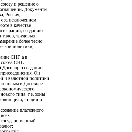
 союзу и решение о
соглашений. Документы
а, Россия,
ия за исключением
боте в качестве
интеграции, созданию
питалов, трудовых
амерение более тесно
еской политики,
анке СНГ, а в
 союза СНГ.
й Договор о создании
 присоединения. Он
ой и валютной политики
но новым в Договоре
х экономического
ового типа, т.е. зоны
овил цели, стадии и
 создание платежного
 всех
жгосударственный
валют;
 покрытия