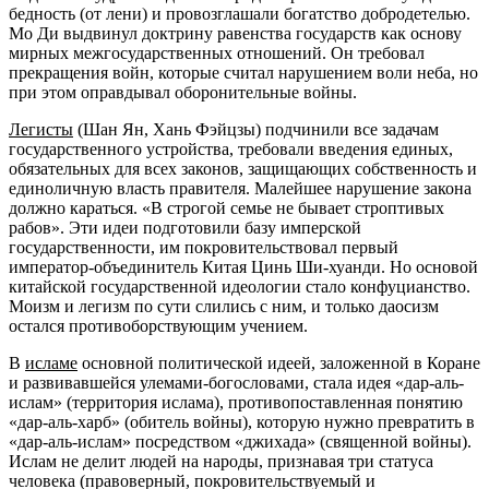
бедность (от лени) и провозглашали богатство добродетелью.
Мо Ди выдвинул доктрину равенства государств как основу
мирных межгосударственных отношений. Он требовал
прекращения войн, которые считал нарушением воли неба, но
при этом оправдывал оборонительные войны.
Легисты
(Шан Ян, Хань Фэйцзы) подчинили все задачам
государственного устройства, требовали введения единых,
обязательных для всех законов, защищающих собственность и
единоличную власть правителя. Малейшее нарушение закона
должно караться. «В строгой семье не бывает строптивых
рабов». Эти идеи подготовили базу имперской
государственности, им покровительствовал первый
император-объединитель Китая Цинь Ши-хуанди. Но основой
китайской государственной идеологии стало конфуцианство.
Моизм и легизм по сути слились с ним, и только даосизм
остался противоборствующим учением.
В
исламе
основной политической идеей, заложенной в Коране
и развивавшейся улемами-богословами, стала идея «дар-аль-
ислам» (территория ислама), противопоставленная понятию
«дар-аль-харб» (обитель войны), которую нужно превратить в
«дар-аль-ислам» посредством «джихада» (священной войны).
Ислам не делит людей на народы, признавая три статуса
человека (правоверный, покровительствуемый и