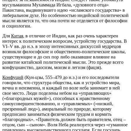
мусульманина Мухаммада Игбала, «духовного отца»
Пакистана, выдвинувшего идею «исламского государства» в
либеральном духе. Но особенностью индийской политической
мысли является то, что она почти не отделяется от философии
и социологии.
Для
Китая
, в отличие от Индии, как раз очень характерен
интерес к политическим вопросам, устройству государства. В
VI–V вв. до н.э. в эпоху интенсивных дискуссий мудрецов
возникли философские и общественно-политические школы,
существующие и до сих пор либо оказавшие влияние на
развитие китайской политической мысли. Это прежде всего
конфуцианство, даосизм, моизм и легизм (фацзя).
Конфуций
(Кун-цзы, 555–479 до н.э.) и его последователи
говорили, что структура общества, как и устройство мира,
вечна и неизменна, и каждый по воле неба занимает в ней
свое место. Люди поделены небом на «управляющих»
(«благородных мужей»), способных к нравственному
самоусовершенствованию, и «управляемых» («низкий,
презренный люд»), аморальный по природе, которому
предписано заниматься физическим трудом и кормить
«благородных». «Правитель должен быть правителем, отец –
отцом, сын – сыном». Воля Неба реализуется через «гуманное
правление» высоконравственного государя. Если государь