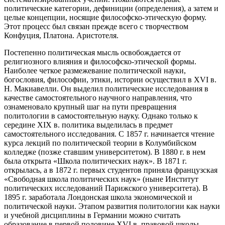
политические категории, дефиниции (определения), а затем и
целые концепции, носящие философско-этическую форму.
Этот процесс был связан прежде всего с творчеством
Конфуция, Платона. Аристотеля.
Постепенно политическая мысль освобождается от
религиозного влияния и философско-этической формы.
Наиболее четкое размежевание политической науки,
богословия, философии, этики, истории осуществил в XVI в.
Н. Макиавелли. Он выделил политические исследования в
качестве самостоятельного научного направления, что
ознаменовало крупный шаг на пути превращения
политологии в самостоятельную науку. Однако только к
середине XIX в. политика выделилась в предмет
самостоятельного исследования. С 1857 г. начинается чтение
курса лекций по политической теории в Колумбийском
колледже (позже ставшим университетом). В 1880 г. в нем
была открыта «Школа политических наук». В 1871 г.
открылась, а в 1872 г. первых студентов приняла французская
«Свободная школа политических наук» (ныне Институт
политических исследований Парижского университета). В
1895 г. заработала Лондонская школа экономической и
политической науки. Этапом развития политологии как науки
и учебной дисциплины в Германии можно считать
образование в первой половине XVI в. правовой школы.