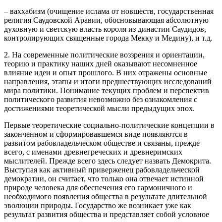
– ваххабизм (очищение ислама от новшеств, государственная
религия Саудовской Аравии, обосновывающая абсолютную
духовную и светскую власть короля из династии Саудидов,
контролирующих священные города Мекку и Медину), и т.д.
2. На современные политические воззрения и ориентации,
теорию и практику наших дней оказывают несомненное
влияние идеи и опыт прошлого. В них отражены основные
направления, этапы и итоги предшествующих исследований
мира политики. Понимание текущих проблем и перспектив
политического развития невозможно без ознакомления с
достижениями теоретической мысли предыдущих эпох.
Первые теоретические социально-политические концепции в
законченном и сформировавшемся виде появляются в
развитом рабовладельческом обществе и связаны, прежде
всего, с именами древнегреческих и древнеримских
мыслителей. Прежде всего здесь следует назвать Демокрита.
Выступая как активный приверженец рабовладельческой
демократии, он считает, что только она отвечает истинной
природе человека для обеспечения его гармоничного и
необходимого появления общества в результате длительной
эволюции природы. Государство же возникает уже как
результат развития общества и представляет собой условное