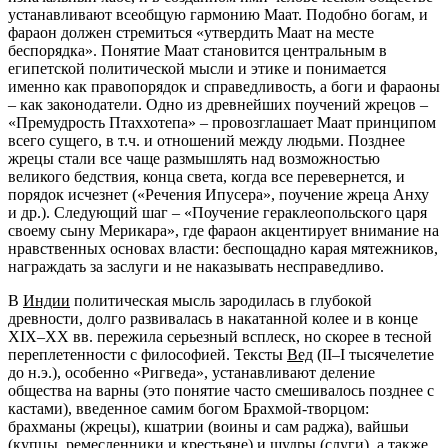
устанавливают всеобщую гармонию Маат. Подобно богам, и
фараон должен стремиться «утвердить Маат на месте
беспорядка». Понятие Маат становится центральным в
египетской политической мысли и этике и понимается
именно как правопорядок и справедливость, а боги и фараоны
– как законодатели. Одно из древнейших поучений жрецов –
«Премудрость Птаххотепа» – провозглашает Маат принципом
всего сущего, в т.ч. и отношений между людьми. Позднее
жрецы стали все чаще размышлять над возможностью
великого бедствия, конца света, когда все перевернется, и
порядок исчезнет («Речения Ипусера», поучение жреца Анху
и др.). Следующий шаг – «Поучение гераклеопольского царя
своему сыну Мерикара», где фараон акцентирует внимание на
нравственных основах власти: беспощадно карая мятежников,
награждать за заслуги и не наказывать несправедливо.
В
Индии
политическая мысль зародилась в глубокой
древности, долго развивалась в накатанной колее и в конце
XIX–XX вв. пережила серьезный всплеск, но скорее в тесной
переплетенности с философией. Тексты
Вед
(II–I тысячелетие
до н.э.), особенно «Ригведа», устанавливают деление
общества на варны (это понятие часто смешивалось позднее с
кастами), введенное самим богом Брахмой-творцом:
брахманы (жрецы), кшатрии (воины и сам раджа), вайшьи
(купцы, ремесленники и крестьяне) и шудры (слуги), а также