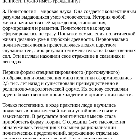
ценности нужно иметь гражданину?
3.
Политология – мировая наука. Она создается коллективным
разумом выдающихся умов человечества. История любой
жизни начинается с её зарождения, становления,
формирования и развития. Политология как наука
сформировалась не сразу. Попытки осмысления политической
жизни делались уже в глубокой древности. Первоначально
политическая жизнь представлялась людям царством
случайностей, либо результатом вмешательства божественных
сил. Эти взгляды находили свое отражение в сказаниях и
легендах.
Первые формы специализированного (протонаучного)
отображения и осмысления мира политики сформировались
2,5 тыс. лет назад и существовали преимущественно в
религиозно-мифологической форме. Их основу составляли
идеи о божественном происхождении и организации власти.
Только постепенно, в ходе практики люди научились
подмечать в политической жизни устойчивые связи и
зависимости. В результате политическая мысль стала
приобретать форму теории. С середины 1‑го тысячелетия
обнаружилась тенденция к большей рационализации
политических представлений, зарождению отдельных
систематизированных учений. Появляются первые