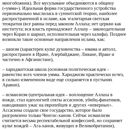
многобожник). Все мусульмане объединяются в общину
(«умма»). Идеальная форма государственного устройства
первоначально мыслилась в суннитской теории, наиболее
распространенной в исламе, как эгалитарная светская
теократия (все равны перед законом Аллаха; нет церкви как
института; вся власть принадлежит Аллаху – законодательная
через Коран и шариат, исполнительная через халифа). Позднее
возникли такие основные направления ислама, как:
– шиизм (характерен культ духовенства – имама и аятолл,
распространен в Иране, Азербайджане, Ливане, Ираке и
частично в Афганистане),
– хариджитская школа (основная политическая идея –
равенство всех членов уммы. Хариджизм практически исчез,
в сильно измененном виде еще сохраняется в пустынях
Аравии),
– исмаилизм (центральная идея – воплощение Аллаха в
вожде, стал идеологией секты ассасинов, убийц-фанатиков,
наводивших ужас на европейцев и других «неверных».
Ассасины создали свое государство, которое было
разгромлено только Чингис-ханом. Сейчас исмаилизм
считается весьма респектабельной конфессией, но сохраняет
культ вождей – Ага-ханов, живущих в Великобритании),