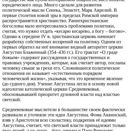
юридического лица. Много сделали для развития
политической мысли Сенека, Эпиктет, Марк Аврелий. В
первые столетия новой эры в пределах Римской империи
распространяется христианство. Раннехристианские
богословы мало интересовались проблемами политики,
считая, что нужно отдать «кесарю кесарево, а богу – богово».
Однако к середине IV в. христианская церковь начинает
разработку собственных воззрений на политику. Одним из
первых обратил на неё внимание видный авторитет церкви
Августин Блаженный (354–430 гг.). Его трактат «О граде
божьем» содержит рассуждения о государственных и
правовых учреждениях, которые, как считает автор, посланы
человеку свыше за грехи его. Сложившиеся политические
отношения он называет «естественным порядком
человеческой жизни», указывая, что это временное явление
(до судного дня). Учение Августина легло в основу новой
идеологии католической церкви Средневековья,
обосновывавшей приоритет духовной власти над властью
светской.
Средневековые мыслители в большинстве своем фактически
развивали и уточняли эти идеи Августина. Фома Аквинский,
взяв у Аристотеля всю схоластику, подкрепив её идеями
Августина, считает, что светской власти принадлежат только
тела людей, а их души – богу, церкви и Папе Римскому,