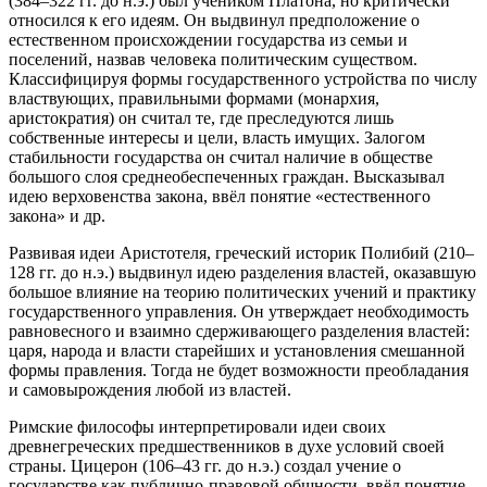
(384–322 гг. до н.э.) был учеником Платона, но критически
относился к его идеям. Он выдвинул предположение о
естественном происхождении государства из семьи и
поселений, назвав человека политическим существом.
Классифицируя формы государственного устройства по числу
властвующих, правильными формами (монархия,
аристократия) он считал те, где преследуются лишь
собственные интересы и цели, власть имущих. Залогом
стабильности государства он считал наличие в обществе
большого слоя среднеобеспеченных граждан. Высказывал
идею верховенства закона, ввёл понятие «естественного
закона» и др.
Развивая идеи Аристотеля, греческий историк Полибий (210–
128 гг. до н.э.) выдвинул идею разделения властей, оказавшую
большое влияние на теорию политических учений и практику
государственного управления. Он утверждает необходимость
равновесного и взаимно сдерживающего разделения властей:
царя, народа и власти старейших и установления смешанной
формы правления. Тогда не будет возможности преобладания
и самовырождения любой из властей.
Римские философы интерпретировали идеи своих
древнегреческих предшественников в духе условий своей
страны. Цицерон (106–43 гг. до н.э.) создал учение о
государстве как публично-правовой общности, ввёл понятие