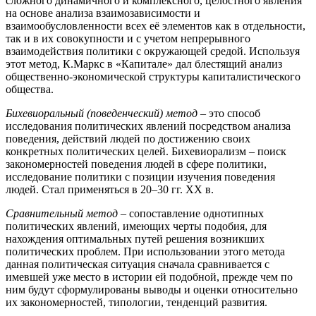
сложного динамичного и комплексного, целостного явления
на основе анализа взаимозависимости и
взаимообусловленности всех её элементов как в отдельности,
так и в их совокупности и с учетом непрерывного
взаимодействия политики с окружающей средой. Используя
этот метод, К.Маркс в «Капитале» дал блестящий анализ
общественно-экономической структуры капиталистического
общества.
Бихевиоральный (поведенческий) метод
– это способ
исследования политических явлений посредством анализа
поведения, действий людей по достижению своих
конкретных политических целей. Бихевиорализм – поиск
закономерностей поведения людей в сфере политики,
исследование политики с позиции изучения поведения
людей. Стал применяться в 20–30 гг. XX в.
Сравнительный метод
– сопоставление однотипных
политических явлений, имеющих черты подобия, для
нахождения оптимальных путей решения возникших
политических проблем. При использовании этого метода
данная политическая ситуация сначала сравнивается с
имевшей уже место в истории ей подобной, прежде чем по
ним будут сформулированы выводы и оценки относительно
их закономерностей, типологии, тенденций развития.