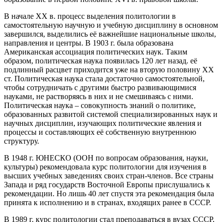
В начале XX в. процесс выделения политологии в
самостоятельную научную и учебную дисциплину в основном
завершился, выделились её важнейшие национальные школы,
направления и центры. В 1903 г. была образована
Американская ассоциация политических наук. Таким
образом, политическая наука появилась 120 лет назад. её
подлинный расцвет приходится уже на вторую половину XX
ст. Политическая наука стала достаточно самостоятельной,
чтобы сотрудничать с другими быстро развивающимися
науками, не растворяясь в них и не смешиваясь с ними.
Политическая наука – совокупность знаний о политике,
образованных развитой системой специализированных наук и
научных дисциплин, изучающих политические явления и
процессы и составляющих её собственную внутреннюю
структуру.
В 1948 г. ЮНЕСКО (ООН по вопросам образования, науки,
культуры) рекомендовала курс политологии для изучения в
высших учебных заведениях своих стран-членов. Все страны
Запада и ряд государств Восточной Европы прислушались к
рекомендации. Но лишь 40 лет спустя эта рекомендация была
принята к исполнению и в странах, входящих ранее в СССР.
В 1989 г. курс политологии стал преподаваться в вузах СССР,