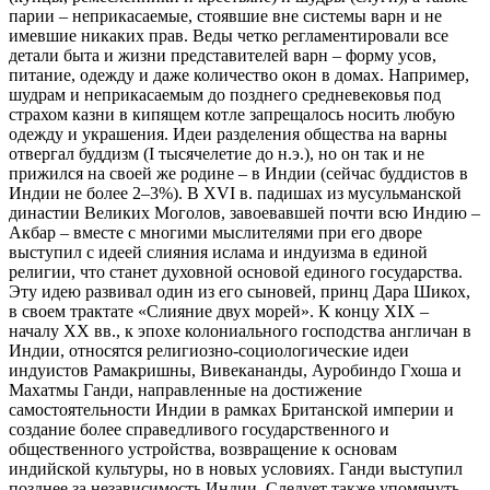
парии – неприкасаемые, стоявшие вне системы варн и не
имевшие никаких прав. Веды четко регламентировали все
детали быта и жизни представителей варн – форму усов,
питание, одежду и даже количество окон в домах. Например,
шудрам и неприкасаемым до позднего средневековья под
страхом казни в кипящем котле запрещалось носить любую
одежду и украшения. Идеи разделения общества на варны
отвергал буддизм (I тысячелетие до н.э.), но он так и не
прижился на своей же родине – в Индии (сейчас буддистов в
Индии не более 2–3%). В XVI в. падишах из мусульманской
династии Великих Моголов, завоевавшей почти всю Индию –
Акбар – вместе с многими мыслителями при его дворе
выступил с идеей слияния ислама и индуизма в единой
религии, что станет духовной основой единого государства.
Эту идею развивал один из его сыновей, принц Дара Шикох,
в своем трактате «Слияние двух морей». К концу XIX –
началу XX вв., к эпохе колониального господства англичан в
Индии, относятся религиозно-социологические идеи
индуистов Рамакришны, Вивекананды, Ауробиндо Гхоша и
Махатмы Ганди, направленные на достижение
самостоятельности Индии в рамках Британской империи и
создание более справедливого государственного и
общественного устройства, возвращение к основам
индийской культуры, но в новых условиях. Ганди выступил
позднее за независимость Индии. Следует также упомянуть