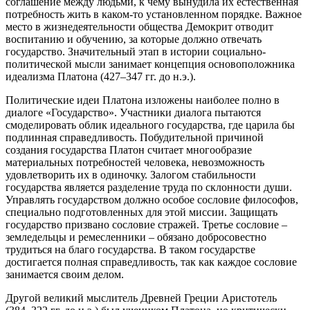
соглашение между людьми, к чему вынудила их естественная
потребность жить в каком-то установленном порядке. Важное
место в жизнедеятельности общества Демокрит отводит
воспитанию и обучению, за которые должно отвечать
государство. Значительный этап в истории социально-
политической мысли занимает концепция основоположника
идеализма Платона (427–347 гг. до н.э.).
Политические идеи Платона изложены наиболее полно в
диалоге «Государство». Участники диалога пытаются
смоделировать облик идеального государства, где царила бы
подлинная справедливость. Побудительной причиной
создания государства Платон считает многообразие
материальных потребностей человека, невозможность
удовлетворить их в одиночку. Залогом стабильности
государства является разделение труда по склонности души.
Управлять государством должно особое сословие философов,
специально подготовленных для этой миссии. Защищать
государство призвано сословие стражей. Третье сословие –
земледельцы и ремесленники – обязано добросовестно
трудиться на благо государства. В таком государстве
достигается полная справедливость, так как каждое сословие
занимается своим делом.
Другой великий мыслитель Древней Греции Аристотель