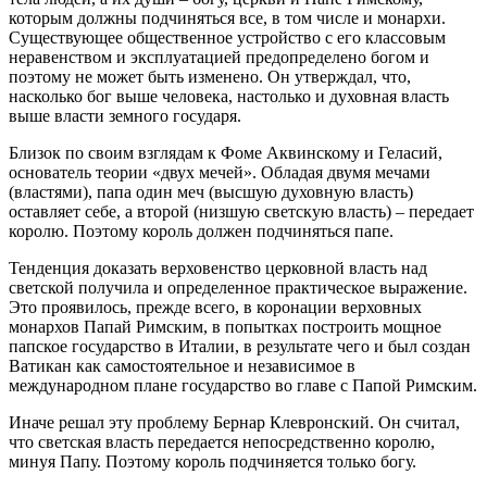
которым должны подчиняться все, в том числе и монархи.
Существующее общественное устройство с его классовым
неравенством и эксплуатацией предопределено богом и
поэтому не может быть изменено. Он утверждал, что,
насколько бог выше человека, настолько и духовная власть
выше власти земного государя.
Близок по своим взглядам к Фоме Аквинскому и Геласий,
основатель теории «двух мечей». Обладая двумя мечами
(властями), папа один меч (высшую духовную власть)
оставляет себе, а второй (низшую светскую власть) – передает
королю. Поэтому король должен подчиняться папе.
Тенденция доказать верховенство церковной власть над
светской получила и определенное практическое выражение.
Это проявилось, прежде всего, в коронации верховных
монархов Папай Римским, в попытках построить мощное
папское государство в Италии, в результате чего и был создан
Ватикан как самостоятельное и независимое в
международном плане государство во главе с Папой Римским.
Иначе решал эту проблему Бернар Клевронский. Он считал,
что светская власть передается непосредственно королю,
минуя Папу. Поэтому король подчиняется только богу.