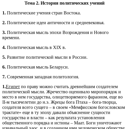
Тема 2. История политических учений
1.
Политические учения стран Востока.
2.
Политические идеи античности и средневековья.
3.
Политическая мысль эпохи Возрождения и Нового
времени.
4.
Политическая мысль в XIX в.
5.
Развитие политической мысли в России.
6.
Политическая мысль Беларуси.
7.
Современная западная политология.
1.
Египет
по праву можно считать древнейшим создателем
политической мысли. Жречество оценивало миропорядок и
место в нем государства, олицетворяемого фараоном, еще во
II-м тысячелетии до н.э. Жрецы бога Птаха – бога-творца,
создателя всего сущего – в своем «Мемфисском богословском
трактате» еще в ту эпоху давали объяснение сущности
государства и власти – как результата установления
общественного порядка и истины – Маат. Боги уничтожают
изначальный хаос, и в созданном ими человеческом обществе