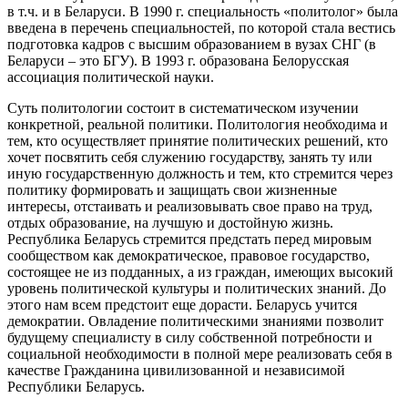
в т.ч. и в Беларуси. В 1990 г. специальность «политолог» была
введена в перечень специальностей, по которой стала вестись
подготовка кадров с высшим образованием в вузах СНГ (в
Беларуси – это БГУ). В 1993 г. образована Белорусская
ассоциация политической науки.
Суть политологии состоит в систематическом изучении
конкретной, реальной политики. Политология необходима и
тем, кто осуществляет принятие политических решений, кто
хочет посвятить себя служению государству, занять ту или
иную государственную должность и тем, кто стремится через
политику формировать и защищать свои жизненные
интересы, отстаивать и реализовывать свое право на труд,
отдых образование, на лучшую и достойную жизнь.
Республика Беларусь стремится предстать перед мировым
сообществом как демократическое, правовое государство,
состоящее не из подданных, а из граждан, имеющих высокий
уровень политической культуры и политических знаний. До
этого нам всем предстоит еще дорасти. Беларусь учится
демократии. Овладение политическими знаниями позволит
будущему специалисту в силу собственной потребности и
социальной необходимости в полной мере реализовать себя в
качестве Гражданина цивилизованной и независимой
Республики Беларусь.