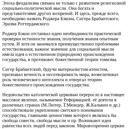
Эпоха феодализма связана не только с развитием религиозной
социально-политической мысли. Она богата и
представителями других воззрений. И здесь, прежде всего,
необходимо назвать Роджера Бэкона, Сигера Брабантского,
Эразма Роттердамского.
Роджер Бэкон отстаивал идею необходимости практической
проверки истинности знания, получения знания опытным
путем. И хотя он занимался преимущественно проблемами
естествознания, важное значение для социальной мысли
имела идея о естественном (природном) происхождении
государства, в противовес божественной теории томизма.
Сигер Брабантский, будучи материалистом-атеистом,
признавал вечность и несотворимость мира, возвеличивал
роль человеческого интеллекта и отвергал теорию
божественного происхождения государства.
Недовольство католической церковью переросло в настоящее
массовое явление, называемое Реформацией. её деятели в
различных странах (М.Лютер, Т.Мюнцер, Ж.Кальвин и др.)
способствовали укреплению светского понимания
государства, главными ценностями которого являлись бы
свобода совести, свобода мысли и пр. Возникают идеи
равенства всех людей перед законом. Мировоззрению церкви