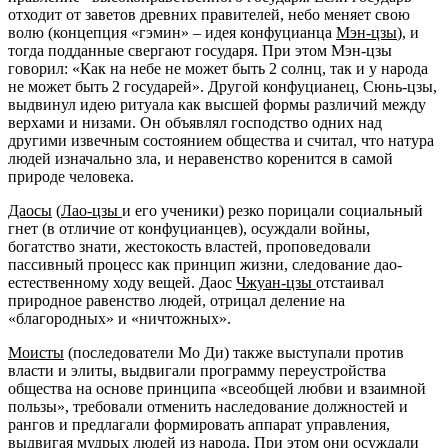
отходит от заветов древних правителей, небо меняет свою
волю (концепция «гэмин» – идея конфуцианца
Мэн-цзы
), и
тогда подданные свергают государя. При этом Мэн‑цзы
говорил: «Как на небе не может быть 2 солнц, так и у народа
не может быть 2 государей». Другой конфуцианец, Сюнь-цзы,
выдвинул идею ритуала как высшей формы различий между
верхами и низами. Он объявлял господство одних над
другими извечным состоянием общества и считал, что натура
людей изначально зла, и неравенство коренится в самой
природе человека.
Даосы
(
Лао-цзы
и его ученики) резко порицали социальный
гнет (в отличие от конфуцианцев), осуждали войны,
богатство знати, жестокость властей, проповедовали
пассивный процесс как принцип жизни, следование дао-
естественному ходу вещей. Даос
Чжуан-цзы
отстаивал
природное равенство людей, отрицал деление на
«благородных» и «ничтожных».
Моисты
(последователи Мо Ди) также выступали против
власти и элиты, выдвигали программу переустройства
общества на основе принципа «всеобщей любви и взаимной
пользы», требовали отменить наследование должностей и
рангов и предлагали формировать аппарат управления,
выдвигая мудрых людей из народа. При этом они осуждали